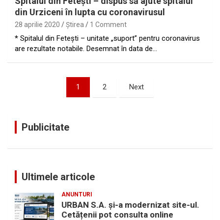
Spitalul din Feteşti – dispus să ajute spitalul
din Urziceni în lupta cu coronavirusul
28 aprilie 2020
Ştirea
1 Comment
* Spitalul din Feteşti – unitate „suport” pentru coronavirus
are rezultate notabile. Desemnat în data de…
Paginație
1
2
Next
articole
Publicitate
Ultimele articole
ANUNTURI
URBAN S.A. și-a modernizat site-ul.
Cetățenii pot consulta online