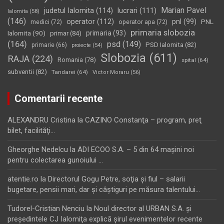
Marian Pavel
judetul Ialomita
(114)
lucrari
(111)
Ialomita
(58)
(146)
operator
(112)
pnl
(99)
PNL
medici
(72)
operator apa
(72)
primaria slobozia
Ialomita
(90)
primaria
(93)
primar
(84)
(164)
psd
(149)
PSD Ialomita
(82)
primarie
(66)
proiecte
(54)
Slobozia
(611)
RAJA
(224)
Romania
(78)
spital
(64)
subventii
(82)
Tandarei
(64)
Victor Moraru
(56)
Comentarii recente
ALEXANDRU Cristina
la
CAZINO Constanţa – program, preţ
bilet, facilităţi…
Gheorghe Nedelcu
la
ADI ECOO S.A. – 5 din 64 maşini noi
pentru colectarea gunoiului …
atentie.ro
la
Directorul Gogu Petre, soţia şi fiul – salarii
bugetare, pensii mari, dar şi câştiguri pe măsura talentului…
Tudorel-Cristian Nenciu
la
Noul director al URBAN S.A. şi
preşedintele CJ Ialomiţa explică şirul evenimentelor recente