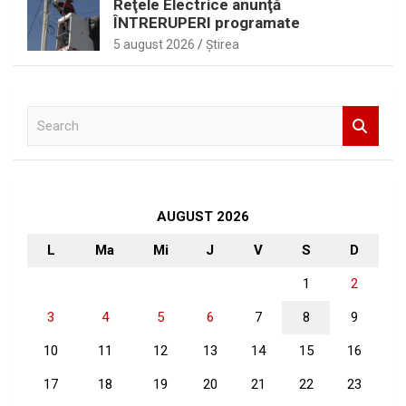
Reţele Electrice anunţă
ÎNTRERUPERI programate
5 august 2026
Ştirea
S
e
a
r
c
h
AUGUST 2026
L
Ma
Mi
J
V
S
D
1
2
3
4
5
6
7
8
9
10
11
12
13
14
15
16
17
18
19
20
21
22
23