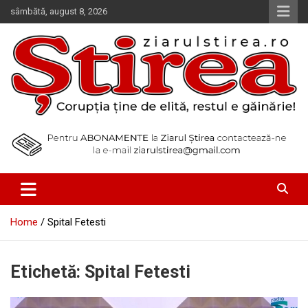
Skip
sâmbătă, august 8, 2026
to
content
Corupția ține de elită, restul e găinărie!
Ziarul Știrea
Home
Spital Fetesti
Etichetă:
Spital Fetesti