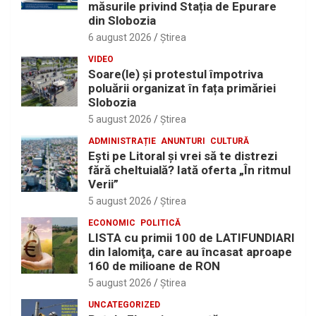
măsurile privind Stația de Epurare
din Slobozia
6 august 2026
Ştirea
VIDEO
Soare(le) și protestul împotriva
poluării organizat în fața primăriei
Slobozia
5 august 2026
Ştirea
ADMINISTRAȚIE
ANUNTURI
CULTURĂ
Eşti pe Litoral şi vrei să te distrezi
fără cheltuială? Iată oferta „În ritmul
Verii”
5 august 2026
Ştirea
ECONOMIC
POLITICĂ
LISTA cu primii 100 de LATIFUNDIARI
din Ialomiţa, care au încasat aproape
160 de milioane de RON
5 august 2026
Ştirea
UNCATEGORIZED