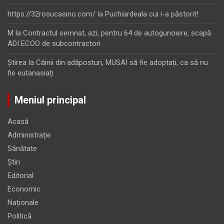
https://32rosucasino.com/
la
Puchiardeala cui i-a păstorit!
M
la
Contractul semnat, azi, pentru 64 de autogunoiere, scapă
ADI ECOO de subcontractori
Ştirea
la
Câinii din adăposturi, MUSAI să fie adoptați, ca să nu
fie eutanasiați
Meniul principal
Acasă
Administrație
Sănătate
Știri
Editorial
Economic
Naționale
Politică