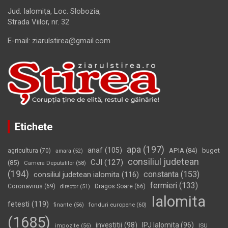
Jud. Ialomiţa, Loc. Slobozia,
Strada Viilor, nr. 32
E-mail: ziarulstirea@gmail.com
Etichete
apa
(197)
anaf
(105)
APIA
(84)
buget
agricultura
(70)
amara
(52)
consiliul judetean
CJI
(127)
(85)
Camera Deputatilor
(58)
(194)
constanta
(153)
consiliul judetean ialomita
(116)
fermieri
(133)
Coronavirus
(69)
Dragos Soare
(66)
director
(51)
Ialomita
fetesti
(119)
fonduri europene
(60)
finante
(56)
(1685)
investitii
(98)
IPJ Ialomita
(96)
impozite
(56)
ISU