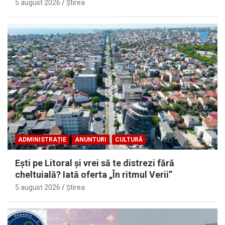
5 august 2026
Ştirea
ADMINISTRAȚIE
ANUNTURI
CULTURĂ
Eşti pe Litoral şi vrei să te distrezi fără
cheltuială? Iată oferta „În ritmul Verii”
5 august 2026
Ştirea