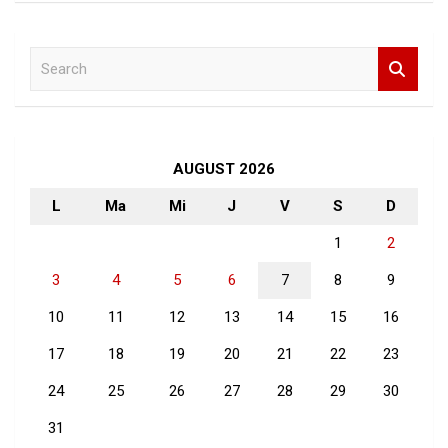
S
e
a
r
c
h
AUGUST 2026
L
Ma
Mi
J
V
S
D
1
2
3
4
5
6
7
8
9
10
11
12
13
14
15
16
17
18
19
20
21
22
23
24
25
26
27
28
29
30
31