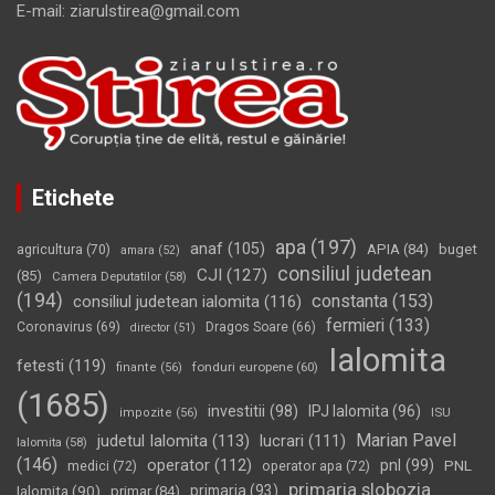
E-mail: ziarulstirea@gmail.com
Etichete
apa
(197)
anaf
(105)
APIA
(84)
buget
agricultura
(70)
amara
(52)
consiliul judetean
CJI
(127)
(85)
Camera Deputatilor
(58)
(194)
constanta
(153)
consiliul judetean ialomita
(116)
fermieri
(133)
Coronavirus
(69)
Dragos Soare
(66)
director
(51)
Ialomita
fetesti
(119)
fonduri europene
(60)
finante
(56)
(1685)
investitii
(98)
IPJ Ialomita
(96)
impozite
(56)
ISU
Marian Pavel
judetul Ialomita
(113)
lucrari
(111)
Ialomita
(58)
(146)
operator
(112)
pnl
(99)
PNL
medici
(72)
operator apa
(72)
primaria slobozia
Ialomita
(90)
primaria
(93)
primar
(84)