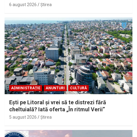
6 august 2026
Ştirea
ADMINISTRAȚIE
ANUNTURI
CULTURĂ
Eşti pe Litoral şi vrei să te distrezi fără
cheltuială? Iată oferta „În ritmul Verii”
5 august 2026
Ştirea