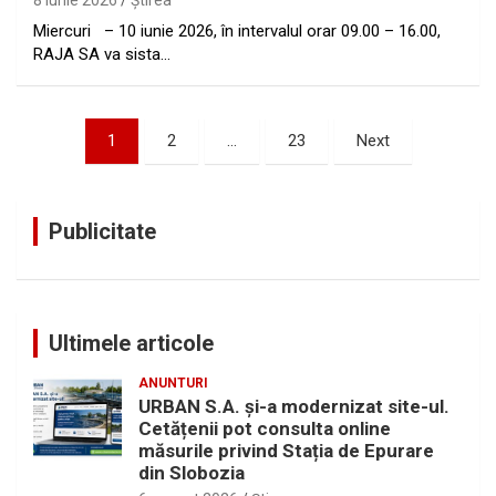
8 iunie 2026
Ştirea
Miercuri – 10 iunie 2026, în intervalul orar 09.00 – 16.00,
RAJA SA va sista…
Paginație
1
2
…
23
Next
articole
Publicitate
Ultimele articole
ANUNTURI
URBAN S.A. și-a modernizat site-ul.
Cetățenii pot consulta online
măsurile privind Stația de Epurare
din Slobozia