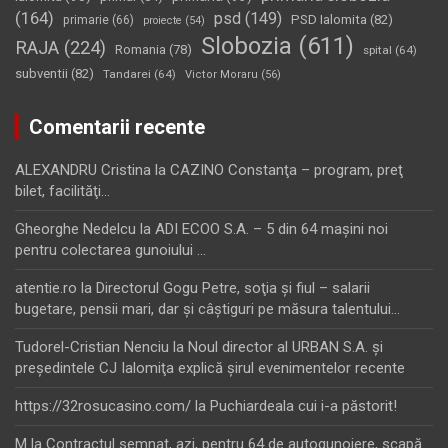
(164)
psd
(149)
PSD Ialomita
(82)
primarie
(66)
proiecte
(54)
Slobozia
(611)
RAJA
(224)
Romania
(78)
spital
(64)
subventii
(82)
Tandarei
(64)
Victor Moraru
(56)
Comentarii recente
ALEXANDRU Cristina
la
CAZINO Constanţa – program, preţ
bilet, facilităţi…
Gheorghe Nedelcu
la
ADI ECOO S.A. – 5 din 64 maşini noi
pentru colectarea gunoiului …
atentie.ro
la
Directorul Gogu Petre, soţia şi fiul – salarii
bugetare, pensii mari, dar şi câştiguri pe măsura talentului…
Tudorel-Cristian Nenciu
la
Noul director al URBAN S.A. şi
preşedintele CJ Ialomiţa explică şirul evenimentelor recente
https://32rosucasino.com/
la
Puchiardeala cui i-a păstorit!
M
la
Contractul semnat, azi, pentru 64 de autogunoiere, scapă