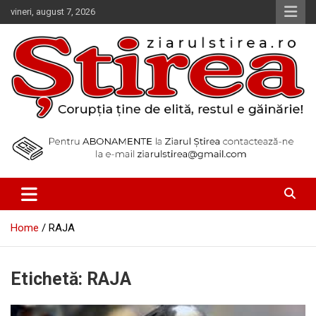
Skip
vineri, august 7, 2026
to
content
Corupția ține de elită, restul e găinărie!
Ziarul Știrea
Home
RAJA
Etichetă:
RAJA