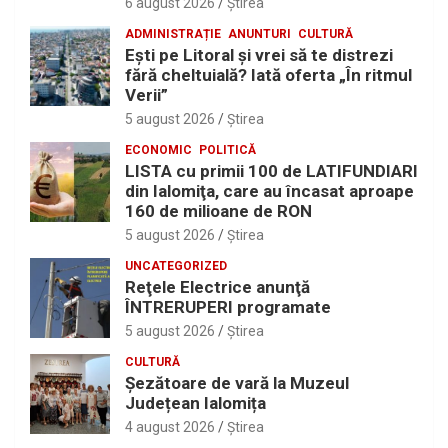
6 august 2026
Ştirea
ADMINISTRAȚIE
ANUNTURI
CULTURĂ
Eşti pe Litoral şi vrei să te distrezi
fără cheltuială? Iată oferta „În ritmul
Verii”
5 august 2026
Ştirea
ECONOMIC
POLITICĂ
LISTA cu primii 100 de LATIFUNDIARI
din Ialomiţa, care au încasat aproape
160 de milioane de RON
5 august 2026
Ştirea
UNCATEGORIZED
Reţele Electrice anunţă
ÎNTRERUPERI programate
5 august 2026
Ştirea
CULTURĂ
Șezătoare de vară la Muzeul
Județean Ialomița
4 august 2026
Ştirea