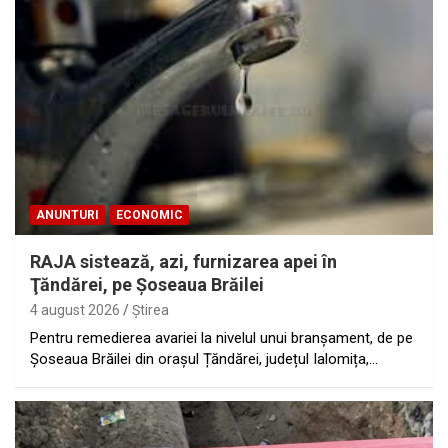
ANUNTURI
ECONOMIC
RAJA sistează, azi, furnizarea apei în
Ţăndărei, pe Şoseaua Brăilei
4 august 2026
Ştirea
Pentru remedierea avariei la nivelul unui branșament, de pe
Șoseaua Brăilei din orașul Țăndărei, județul Ialomița,…