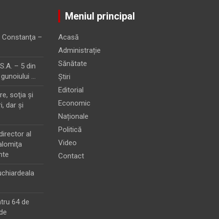
Meniul principal
 Constanţa –
Acasă
Administrație
Sănătate
.A. – 5 din
 gunoiului …
Știri
Editorial
e, soţia şi
Economic
i, dar şi
Naționale
Politică
director al
Video
alomiţa
nte
Contact
chiardeala
ntru 64 de
de