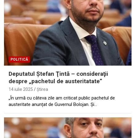
POLITICĂ
Deputatul Ştefan Ţintă – consideraţii
despre „pachetul de austeritatate”
14 iulie 2025
Ştirea
„În urmă cu câteva zile am criticat public pachetul de
austeritate anunțat de Guvernul Bolojan. Și…