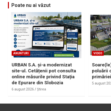
Poate nu ai văzut
ANUNTURI
VIDEO
URBAN S.A. și-a modernizat
Soare(le)
site-ul. Cetățenii pot consulta
poluării 
online măsurile privind Stația
primărie
de Epurare din Slobozia
5 august 20
6 august 2026
Ştirea