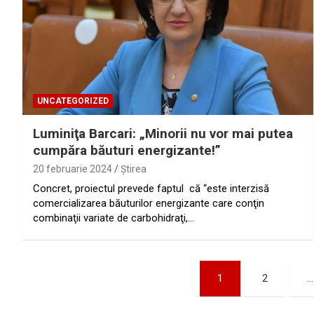
UNCATEGORIZED
Luminiţa Barcari: „Minorii nu vor mai putea
cumpăra băuturi energizante!”
20 februarie 2024
Ştirea
Concret, proiectul prevede faptul că “este interzisă
comercializarea băuturilor energizante care conţin
combinaţii variate de carbohidraţi,…
Paginație
1
2
…
articole