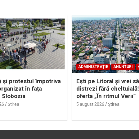
ADMINISTRAȚIE
ANUNTURI
 și protestul împotriva
Eşti pe Litoral şi vrei să
organizat în fața
distrezi fără cheltuială
i Slobozia
oferta „În ritmul Verii”
26
Ştirea
5 august 2026
Ştirea