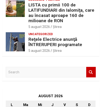
LISTA cu primii 100 de
LATIFUNDIARI din Ialomiţa, care
au încasat aproape 160 de
milioane de RON
5 august 2026
Ştirea
UNCATEGORIZED
Reţele Electrice anunţă
ÎNTRERUPERI programate
5 august 2026
Ştirea
S
e
a
r
c
h
AUGUST 2026
L
Ma
Mi
J
V
S
D