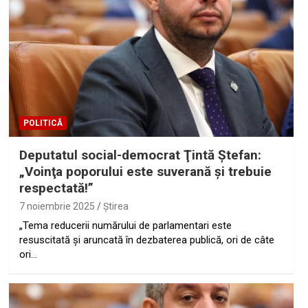
POLITICĂ
Deputatul social-democrat Ţintă Ştefan:
„Voinţa poporului este suverană şi trebuie
respectată!”
7 noiembrie 2025
Ştirea
„Tema reducerii numărului de parlamentari este
resuscitată şi aruncată în dezbaterea publică, ori de câte
ori…