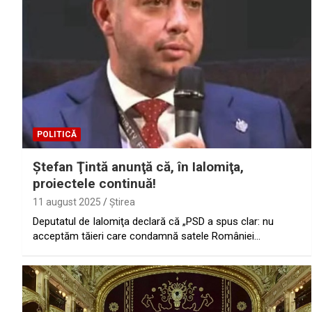
POLITICĂ
Ştefan Ţintă anunţă că, în Ialomiţa,
proiectele continuă!
11 august 2025
Ştirea
Deputatul de Ialomiţa declară că „PSD a spus clar: nu
acceptăm tăieri care condamnă satele României…