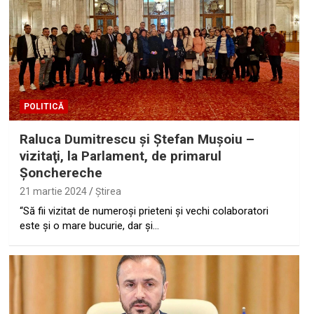
POLITICĂ
Raluca Dumitrescu şi Ştefan Muşoiu –
vizitaţi, la Parlament, de primarul
Şonchereche
21 martie 2024
Ştirea
“Să fii vizitat de numeroși prieteni și vechi colaboratori
este și o mare bucurie, dar și…