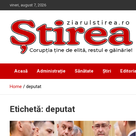
Skip
vineri, august 7, 2026
to
content
Corupția ține de elită, restul e găinărie!
Ziarul Știrea
Acasă
Administrație
Sănătate
Știri
Editoria
Home
deputat
Etichetă:
deputat