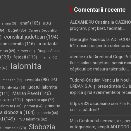
Comentarii recente
apa
ALEXANDRU Cristina
la
CAZINO
anaf
(105)
amara
(52)
program, preţ bilet, facilităţi…
84)
buget
(85)
Camera Deputatilor
consiliul judetean
(194)
)
Gheorghe Nedelcu
la
ADI ECOO S
constanta
tean ialomita
(116)
64 maşini noi pentru colectarea
virus
(69)
Dragos Soare
director
(51)
(133)
atentie.ro
la
Directorul Gogu Petr
fetesti
(119)
finante
(56)
fiul – salarii bugetare, pensii mar
Ialomita
e
(60)
câştiguri pe măsura talentului…
investitii
(98)
IPJ
Tudorel-Cristian Nenciu
la
Noul 
impozite
(56)
URBAN S.A. şi preşedintele CJ I
judetul Ialomita
ISU Ialomita
(58)
explică şirul evenimentelor rece
Marian Pavel
(146)
(111)
erator
(112)
operator apa
(72)
https://32rosucasino.com/
la
Pu
Ialomita
(90)
primaria
primar
(84)
cui i-a păstorit!
a slobozia
(164)
primarie
(66)
sd
(149)
PSD Ialomita
(82)
M
la
Contractul semnat, azi, pe
Slobozia
)
autogunoiere, scapă ADI ECOO 
Romania
(78)