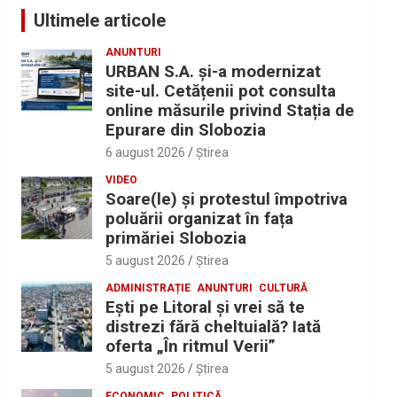
Ultimele articole
ANUNTURI
URBAN S.A. și-a modernizat
site-ul. Cetățenii pot consulta
online măsurile privind Stația de
Epurare din Slobozia
6 august 2026
Ştirea
VIDEO
Soare(le) și protestul împotriva
poluării organizat în fața
primăriei Slobozia
5 august 2026
Ştirea
ADMINISTRAȚIE
ANUNTURI
CULTURĂ
Eşti pe Litoral şi vrei să te
distrezi fără cheltuială? Iată
oferta „În ritmul Verii”
5 august 2026
Ştirea
ECONOMIC
POLITICĂ