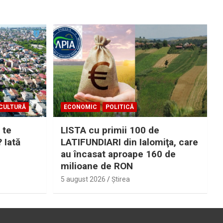
CULTURĂ
ECONOMIC
POLITICĂ
 te
LISTA cu primii 100 de
? Iată
LATIFUNDIARI din Ialomiţa, care
au încasat aproape 160 de
milioane de RON
5 august 2026
Ştirea