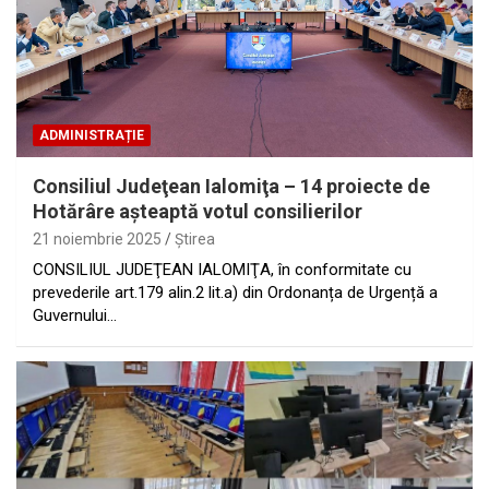
ADMINISTRAȚIE
Consiliul Judeţean Ialomiţa – 14 proiecte de
Hotărâre aşteaptă votul consilierilor
21 noiembrie 2025
Ştirea
CONSILIUL JUDEŢEAN IALOMIŢA, în conformitate cu
prevederile art.179 alin.2 lit.a) din Ordonanța de Urgență a
Guvernului…