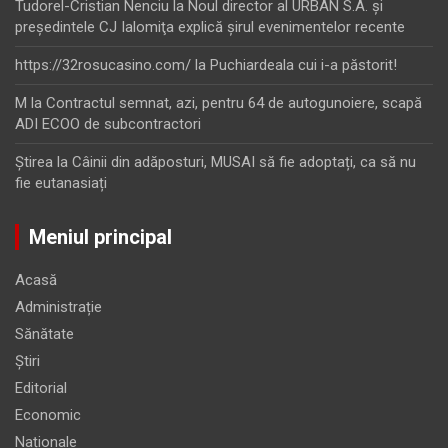
Tudorel-Cristian Nenciu
la
Noul director al URBAN S.A. şi
preşedintele CJ Ialomiţa explică şirul evenimentelor recente
https://32rosucasino.com/
la
Puchiardeala cui i-a păstorit!
M
la
Contractul semnat, azi, pentru 64 de autogunoiere, scapă
ADI ECOO de subcontractori
Ştirea
la
Câinii din adăposturi, MUSAI să fie adoptați, ca să nu
fie eutanasiați
Meniul principal
Acasă
Administrație
Sănătate
Știri
Editorial
Economic
Naționale