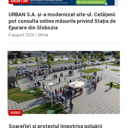
ANUNTURI
URBAN S.A. și-a modernizat site-ul. Cetățenii
pot consulta online măsurile privind Stația de
Epurare din Slobozia
6 august 2026
Ştirea
VIDEO
Soare(le) și protestul împotriva poluării