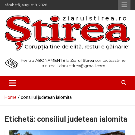
Skip
sâmbătă, august 8, 2026
to
content
Corupția ține de elită, restul e găinărie!
Ziarul Știrea
Home
consiliul judetean ialomita
Etichetă:
consiliul judetean ialomita