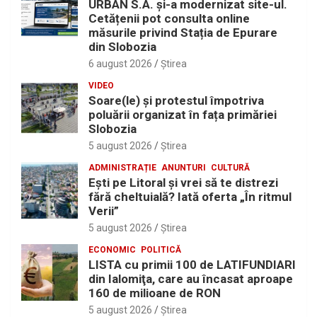
URBAN S.A. și-a modernizat site-ul.
Cetățenii pot consulta online
măsurile privind Stația de Epurare
din Slobozia
6 august 2026
Ştirea
VIDEO
Soare(le) și protestul împotriva
poluării organizat în fața primăriei
Slobozia
5 august 2026
Ştirea
ADMINISTRAȚIE
ANUNTURI
CULTURĂ
Eşti pe Litoral şi vrei să te distrezi
fără cheltuială? Iată oferta „În ritmul
Verii”
5 august 2026
Ştirea
ECONOMIC
POLITICĂ
LISTA cu primii 100 de LATIFUNDIARI
din Ialomiţa, care au încasat aproape
160 de milioane de RON
5 august 2026
Ştirea