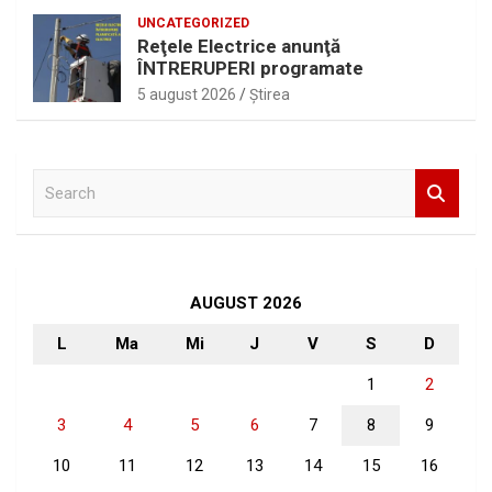
UNCATEGORIZED
Reţele Electrice anunţă
ÎNTRERUPERI programate
5 august 2026
Ştirea
S
e
a
r
c
h
AUGUST 2026
L
Ma
Mi
J
V
S
D
1
2
3
4
5
6
7
8
9
10
11
12
13
14
15
16