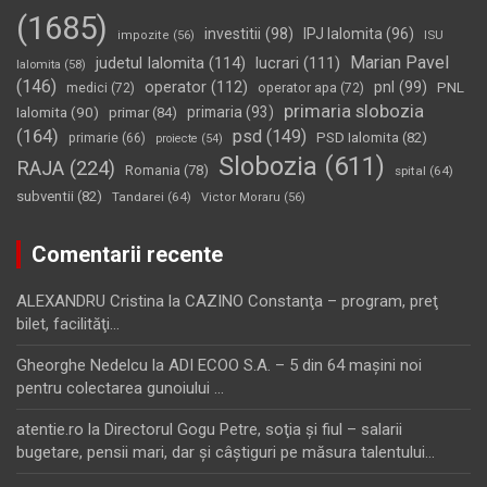
(1685)
investitii
(98)
IPJ Ialomita
(96)
impozite
(56)
ISU
Marian Pavel
judetul Ialomita
(114)
lucrari
(111)
Ialomita
(58)
(146)
operator
(112)
pnl
(99)
PNL
medici
(72)
operator apa
(72)
primaria slobozia
Ialomita
(90)
primaria
(93)
primar
(84)
(164)
psd
(149)
PSD Ialomita
(82)
primarie
(66)
proiecte
(54)
Slobozia
(611)
RAJA
(224)
Romania
(78)
spital
(64)
subventii
(82)
Tandarei
(64)
Victor Moraru
(56)
Comentarii recente
ALEXANDRU Cristina
la
CAZINO Constanţa – program, preţ
bilet, facilităţi…
Gheorghe Nedelcu
la
ADI ECOO S.A. – 5 din 64 maşini noi
pentru colectarea gunoiului …
atentie.ro
la
Directorul Gogu Petre, soţia şi fiul – salarii
bugetare, pensii mari, dar şi câştiguri pe măsura talentului…