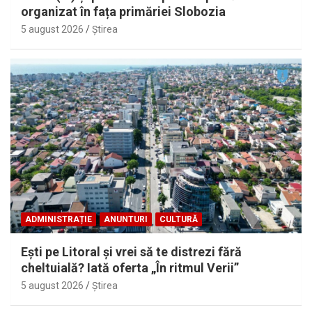
organizat în fața primăriei Slobozia
5 august 2026
Ştirea
ADMINISTRAȚIE
ANUNTURI
CULTURĂ
Eşti pe Litoral şi vrei să te distrezi fără
cheltuială? Iată oferta „În ritmul Verii”
5 august 2026
Ştirea