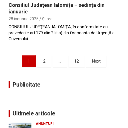
Consiliul Judeţean Ialomiţa – sedinţa din
ianuarie
28 ianuarie 2025
Ştirea
CONSILIUL JUDEŢEAN IALOMIŢA, în conformitate cu
prevederile art.179 alin.2 lit.a) din Ordonanța de Urgență a
Guvernului…
Paginație
1
2
…
12
Next
articole
Publicitate
Ultimele articole
ANUNTURI