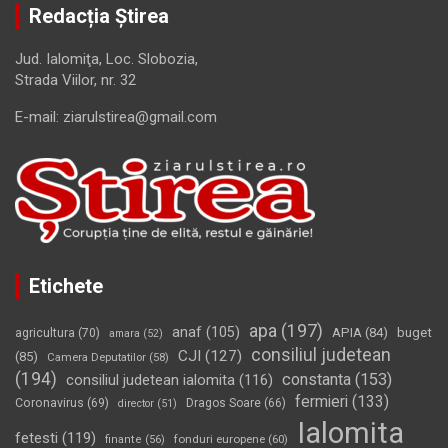
Redacția Știrea
Jud. Ialomiţa, Loc. Slobozia,
Strada Viilor, nr. 32
E-mail: ziarulstirea@gmail.com
Etichete
apa
(197)
anaf
(105)
APIA
(84)
buget
agricultura
(70)
amara
(52)
consiliul judetean
CJI
(127)
(85)
Camera Deputatilor
(58)
(194)
constanta
(153)
consiliul judetean ialomita
(116)
fermieri
(133)
Coronavirus
(69)
Dragos Soare
(66)
director
(51)
Ialomita
fetesti
(119)
fonduri europene
(60)
finante
(56)