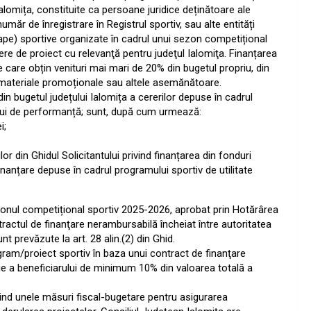
 Ialomița, constituite ca persoane juridice deținătoare ale
 număr de înregistrare în Registrul sportiv, sau alte entități
 (etape) sportive organizate în cadrul unui sezon competițional
ere de proiect cu relevanţă pentru judeţul Ialomiţa. Finanțarea
 care obțin venituri mai mari de 20% din bugetul propriu, din
materiale promoționale sau altele asemănătoare.
in bugetul județului Ialomița a cererilor depuse în cadrul
ului de performanță; sunt, după cum urmează:
i;
lor din Ghidul Solicitantului privind finanțarea din fonduri
finanțare depuse în cadrul programului sportiv de utilitate
zonul competițional sportiv 2025-2026, aprobat prin Hotărârea
tractul de finanţare nerambursabilă încheiat între autoritatea
unt prevăzute la art. 28 alin.(2) din Ghid.
ram/proiect sportiv în baza unui contract de finanţare
buţie a beneficiarului de minimum 10% din valoarea totală a
vind unele măsuri fiscal-bugetare pentru asigurarea