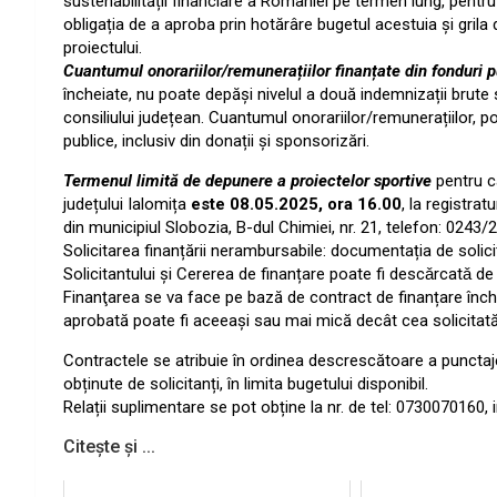
sustenabilității financiare a României pe termen lung, pentru
obligația de a aproba prin hotărâre bugetul acestuia și grila 
proiectului.
Cuantumul onorariilor/remunerațiilor finanțate din fonduri p
încheiate, nu poate depăși nivelul a două indemnizații brute sta
consiliului județean. Cuantumul onorariilor/remunerațiilor,
po
publice, inclusiv din donații și sponsorizări.
Termenul limită de depunere a proiectelor sportive
pentru ca
județului Ialomița
este 08.05.2025, ora 16.00
, la registrat
din municipiul Slobozia, B-dul Chimiei, nr. 21, telefon: 024
Solicitarea finanțării nerambursabile: documentația de solici
Solicitantului și Cererea de finanțare poate fi descǎrcatǎ de p
Finanţarea se va face pe bază de contract de finanțare închei
aprobată poate fi aceeași sau mai mică decât cea solicitată d
Contractele se atribuie în ordinea descrescătoare a punctaj
obținute de solicitanți, în limita bugetului disponibil.
Relații suplimentare se pot obține la nr. de tel: 0730070160, i
Citește și ...