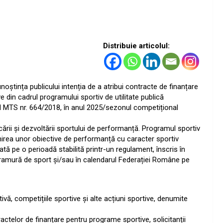
Distribuie articolul:
noștința publicului intenția de a atribui contracte de finanțare
e din cadrul programului sportiv de utilitate publică
l MTS nr. 664/2018, în anul 2025/sezonul competițional
rii și dezvoltării sportului de performanță. Programul sportiv
irea unor obiective de performanță cu caracter sportiv
tă pe o perioadă stabilită printr-un regulament, înscris în
ramură de sport și/sau în calendarul Federației Române pe
ivă, competițiile sportive și alte acțiuni sportive, denumite
ractelor de finanțare pentru programe sportive, solicitanții