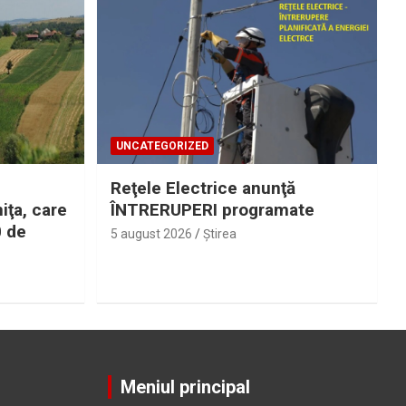
UNCATEGORIZED
Reţele Electrice anunţă
iţa, care
ÎNTRERUPERI programate
0 de
5 august 2026
Ştirea
Meniul principal