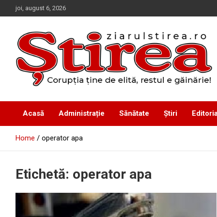
Skip
joi, august 6, 2026
to
content
Corupția ține de elită, restul e găinărie!
Ziarul Știrea
Acasă
Administrație
Sănătate
Știri
Editoria
Home
operator apa
Etichetă:
operator apa