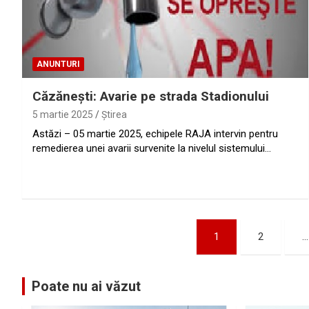
ANUNTURI
Căzănești: Avarie pe strada Stadionului
5 martie 2025
Ştirea
Astăzi – 05 martie 2025, echipele RAJA intervin pentru
remedierea unei avarii survenite la nivelul sistemului…
Paginație
1
2
…
articole
Poate nu ai văzut