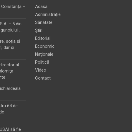
 Constanţa –
Acasă
Administrație
Sănătate
.A. – 5 din
 gunoiului …
Știri
Editorial
e, soţia şi
Economic
i, dar şi
Naționale
Politică
director al
Video
alomiţa
nte
Contact
chiardeala
ntru 64 de
de
MUSAI să fie