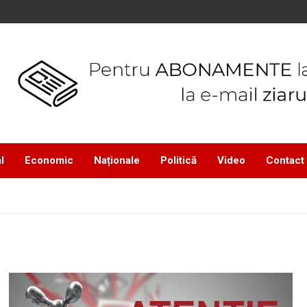
l
Economic
Naționale
Politică
Video
Contact