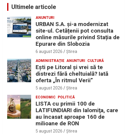
Ultimele articole
ANUNTURI
URBAN S.A. și-a modernizat
site-ul. Cetățenii pot consulta
online măsurile privind Stația de
Epurare din Slobozia
6 august 2026
Ştirea
ADMINISTRAȚIE
ANUNTURI
CULTURĂ
Eşti pe Litoral şi vrei să te
distrezi fără cheltuială? Iată
oferta „În ritmul Verii”
5 august 2026
Ştirea
ECONOMIC
POLITICĂ
LISTA cu primii 100 de
LATIFUNDIARI din Ialomiţa, care
au încasat aproape 160 de
milioane de RON
5 august 2026
Ştirea