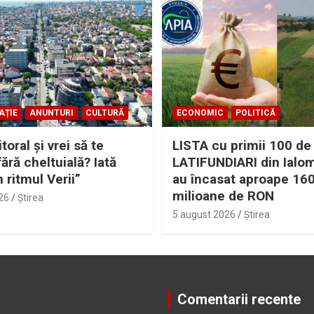
AȚIE
ANUNTURI
CULTURĂ
ECONOMIC
POLITICĂ
itoral şi vrei să te
LISTA cu primii 100 de
fără cheltuială? Iată
LATIFUNDIARI din Ialom
n ritmul Verii”
au încasat aproape 16
milioane de RON
26
Ştirea
5 august 2026
Ştirea
Comentarii recente