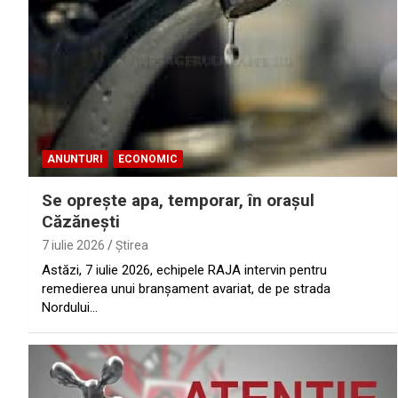
ANUNTURI
ECONOMIC
Se opreşte apa, temporar, în oraşul
Căzăneşti
7 iulie 2026
Ştirea
Astăzi, 7 iulie 2026, echipele RAJA intervin pentru
remedierea unui branșament avariat, de pe strada
Nordului…