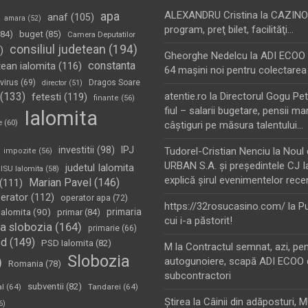
apa
ALEXANDRU Cristina
la
CAZINO
anaf
(105)
amara
(52)
program, preţ bilet, facilităţi…
84)
buget
(85)
Camera Deputatilor
consiliul judetean
(194)
)
Gheorghe Nedelcu
la
ADI ECOO S
constanta
tean ialomita
(116)
64 maşini noi pentru colectarea
virus
(69)
Dragos Soare
director
(51)
(133)
atentie.ro
la
Directorul Gogu Petr
fetesti
(119)
finante
(56)
fiul – salarii bugetare, pensii mar
Ialomita
e
(60)
câştiguri pe măsura talentului…
investitii
(98)
IPJ
Tudorel-Cristian Nenciu
la
Noul 
impozite
(56)
URBAN S.A. şi preşedintele CJ I
judetul Ialomita
ISU Ialomita
(58)
explică şirul evenimentelor rece
Marian Pavel
(146)
(111)
erator
(112)
operator apa
(72)
https://32rosucasino.com/
la
Pu
Ialomita
(90)
primaria
primar
(84)
cui i-a păstorit!
a slobozia
(164)
primarie
(66)
sd
(149)
PSD Ialomita
(82)
M
la
Contractul semnat, azi, pe
Slobozia
)
autogunoiere, scapă ADI ECOO 
Romania
(78)
subcontractori
subventii
(82)
al
(64)
Tandarei
(64)
Ştirea
la
Câinii din adăposturi, 
6)