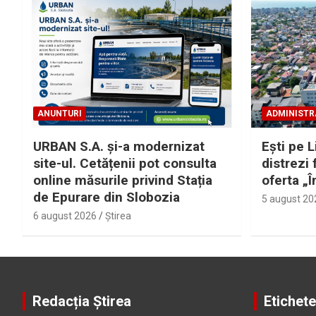
ANUNTURI
ADMINISTR
URBAN S.A. și-a modernizat
Eşti pe L
site-ul. Cetățenii pot consulta
distrezi 
online măsurile privind Stația
oferta „Î
de Epurare din Slobozia
5 august 20
6 august 2026
Ştirea
Redacția Știrea
Etichete