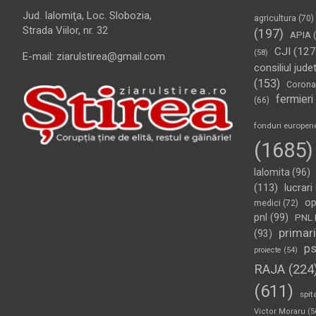
Jud. Ialomiţa, Loc. Slobozia,
agricultura
(70)
Strada Viilor, nr. 32
(197)
APIA
(
CJI
(127
(58)
E-mail: ziarulstirea@gmail.com
consiliul jude
(153)
Corona
fermieri
(66)
fonduri europen
(1685)
Ialomita
(96)
(113)
lucrari
op
medici
(72)
pnl
(99)
PNL 
primari
(93)
p
proiecte
(54)
RAJA
(224
(611)
spit
Victor Moraru
(5