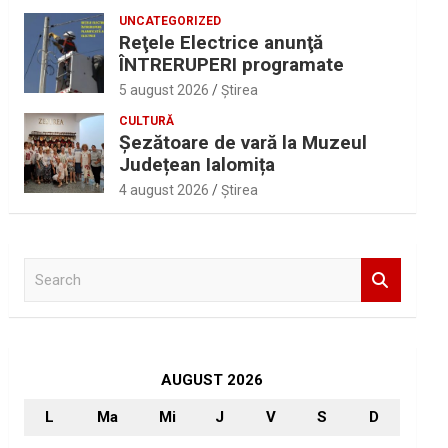
UNCATEGORIZED
Reţele Electrice anunţă
ÎNTRERUPERI programate
5 august 2026
Ştirea
CULTURĂ
Șezătoare de vară la Muzeul
Județean Ialomița
4 august 2026
Ştirea
S
e
a
r
c
h
AUGUST 2026
L
Ma
Mi
J
V
S
D