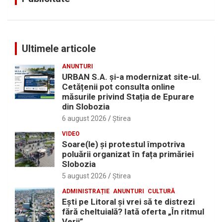
Ultimele articole
ANUNTURI
URBAN S.A. și-a modernizat site-ul.
Cetățenii pot consulta online
măsurile privind Stația de Epurare
din Slobozia
6 august 2026
Ştirea
VIDEO
Soare(le) și protestul împotriva
poluării organizat în fața primăriei
Slobozia
5 august 2026
Ştirea
ADMINISTRAȚIE
ANUNTURI
CULTURĂ
Eşti pe Litoral şi vrei să te distrezi
fără cheltuială? Iată oferta „În ritmul
Verii”