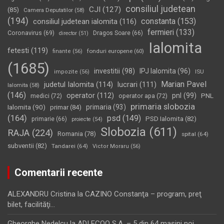
consiliul judetean
CJI
(127)
(85)
Camera Deputatilor
(58)
(194)
constanta
(153)
consiliul judetean ialomita
(116)
fermieri
(133)
Coronavirus
(69)
Dragos Soare
(66)
director
(51)
Ialomita
fetesti
(119)
fonduri europene
(60)
finante
(56)
(1685)
investitii
(98)
IPJ Ialomita
(96)
impozite
(56)
ISU
Marian Pavel
judetul Ialomita
(114)
lucrari
(111)
Ialomita
(58)
(146)
operator
(112)
pnl
(99)
PNL
medici
(72)
operator apa
(72)
primaria slobozia
Ialomita
(90)
primaria
(93)
primar
(84)
(164)
psd
(149)
PSD Ialomita
(82)
primarie
(66)
proiecte
(54)
Slobozia
(611)
RAJA
(224)
Romania
(78)
spital
(64)
subventii
(82)
Tandarei
(64)
Victor Moraru
(56)
Comentarii recente
ALEXANDRU Cristina
la
CAZINO Constanţa – program, preţ
bilet, facilităţi…
Gheorghe Nedelcu
la
ADI ECOO S.A. – 5 din 64 maşini noi