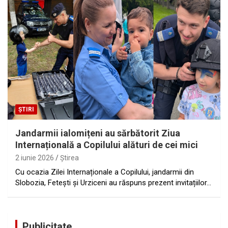
ȘTIRI
Jandarmii ialomițeni au sărbătorit Ziua
Internațională a Copilului alături de cei mici
2 iunie 2026
Ştirea
Cu ocazia Zilei Internaționale a Copilului, jandarmii din
Slobozia, Fetești și Urziceni au răspuns prezent invitațiilor…
Publicitate