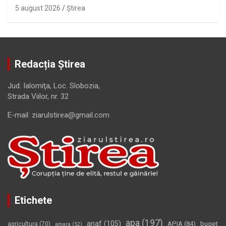
5 august 2026
Ştirea
Redacția Știrea
Jud. Ialomiţa, Loc. Slobozia,
Strada Viilor, nr. 32
E-mail: ziarulstirea@gmail.com
Etichete
apa
(197)
anaf
(105)
APIA
(84)
buget
agricultura
(70)
amara
(52)