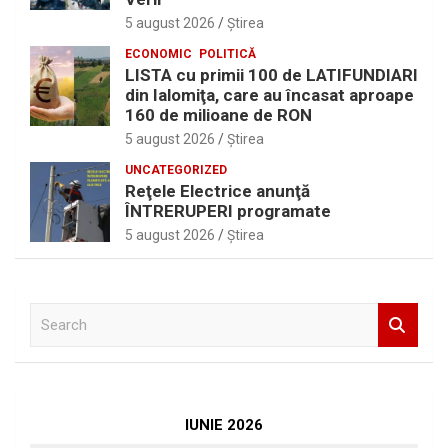
5 august 2026
Ştirea
ECONOMIC
POLITICĂ
LISTA cu primii 100 de LATIFUNDIARI
din Ialomiţa, care au încasat aproape
160 de milioane de RON
5 august 2026
Ştirea
UNCATEGORIZED
Reţele Electrice anunţă
ÎNTRERUPERI programate
5 august 2026
Ştirea
S
e
a
r
c
h
IUNIE 2026