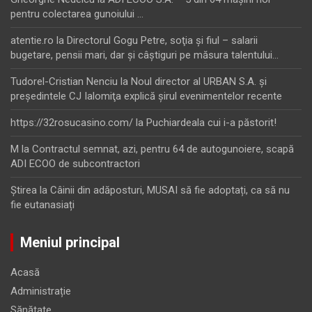
pentru colectarea gunoiului …
atentie.ro
la
Directorul Gogu Petre, soţia şi fiul – salarii
bugetare, pensii mari, dar şi câştiguri pe măsura talentului…
Tudorel-Cristian Nenciu
la
Noul director al URBAN S.A. şi
preşedintele CJ Ialomiţa explică şirul evenimentelor recente
https://32rosucasino.com/
la
Puchiardeala cui i-a păstorit!
M
la
Contractul semnat, azi, pentru 64 de autogunoiere, scapă
ADI ECOO de subcontractori
Ştirea
la
Câinii din adăposturi, MUSAI să fie adoptați, ca să nu
fie eutanasiați
Meniul principal
Acasă
Administrație
Sănătate