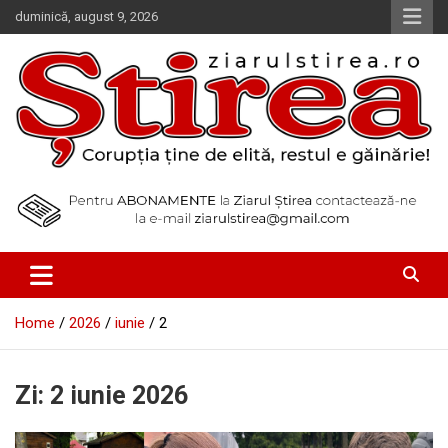
Skip
duminică, august 9, 2026
to
content
Corupția ține de elită, restul e găinărie!
Ziarul Știrea
Home
2026
iunie
2
Zi:
2 iunie 2026