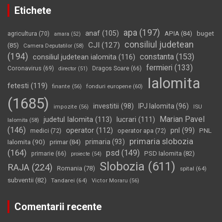
Etichete
apa
(197)
anaf
(105)
APIA
(84)
buget
agricultura
(70)
amara
(52)
consiliul judetean
CJI
(127)
(85)
Camera Deputatilor
(58)
(194)
constanta
(153)
consiliul judetean ialomita
(116)
fermieri
(133)
Coronavirus
(69)
Dragos Soare
(66)
director
(51)
Ialomita
fetesti
(119)
fonduri europene
(60)
finante
(56)
(1685)
investitii
(98)
IPJ Ialomita
(96)
impozite
(56)
ISU
Marian Pavel
judetul Ialomita
(113)
lucrari
(111)
Ialomita
(58)
(146)
operator
(112)
pnl
(99)
PNL
medici
(72)
operator apa
(72)
primaria slobozia
Ialomita
(90)
primaria
(93)
primar
(84)
(164)
psd
(149)
PSD Ialomita
(82)
primarie
(66)
proiecte
(54)
Slobozia
(611)
RAJA
(224)
Romania
(78)
spital
(64)
subventii
(82)
Tandarei
(64)
Victor Moraru
(56)
Comentarii recente