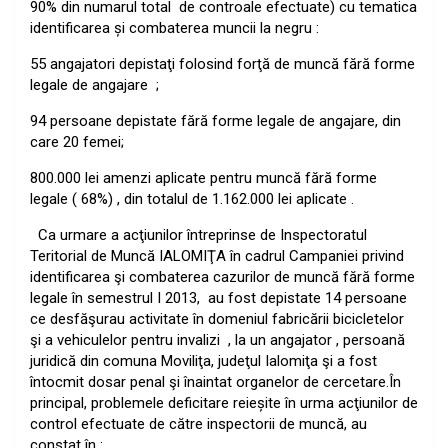
90% din numarul total
de controale efectuate) cu tematica
identificarea şi combaterea muncii la negru :
55 angajatori depistaţi folosind forţă de muncă fără forme
legale de angajare
;
94 persoane depistate fără forme legale de angajare, din
care 20 femei;
800.000 lei amenzi aplicate pentru muncă fără forme
legale ( 68%) , din totalul de 1.162.000 lei aplicate .
Ca urmare a acţiunilor întreprinse de Inspectoratul
Teritorial de Muncă IALOMIŢA în cadrul Campaniei privind
identificarea şi combaterea cazurilor de muncă fără forme
legale în semestrul I 2013,
au fost depistate 14 persoane
ce desfăşurau activitate în domeniul fabricării bicicletelor
şi a vehiculelor pentru invalizi
, la un angajator , persoană
juridică din comuna Moviliţa, judeţul Ialomiţa şi a fost
întocmit dosar penal şi înaintat organelor de cercetare.
În
principal, problemele deficitare reieşite în urma acţiunilor de
control efectuate de către inspectorii de muncă, au
constat în :