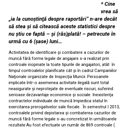
* Cine
vrea să
„ia la cunoştinţă despre raportări” n-are decât
să stea şi să citească aceste statistici despre
nu ştiu ce faptă – şi (răs)plată! – petrecute în
urmă cu 6 (şase) luni…
Activitatea de identificare şi combatere a cazurilor de
muncă fără forme legale de angajare s-a realizat prin
controale inopinate la toate tipurile de angajatori, atât
în
timpul controalelor planificate cât şi în cadrul Campaniilor
Naţionale organizate de Inspecţia Muncii .Persoanele
implicate într-o asemenea activitate ilegală sunt total
neasigurate şi neprotejate de eventuale riscuri, suferind
serioase dezavantaje economice şi sociale. Inexistenţa
contractelor individuale de muncă împiedica statul în
exercitarea prerogativelor sale fiscale.
În semestrul I 2013,
controalele privind depistarea şi combaterea cazurilor de
muncă fără forme legale s-au concretizat în următoarele
rezultate:
Au fost efectuate un număr de 869 controale (