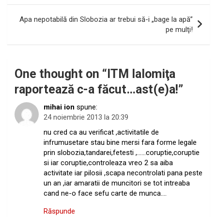
articole
Apa nepotabilă din Slobozia ar trebui să-i „bage la apă”
pe mulţi!
One thought on “
ITM Ialomiţa
raportează c-a făcut…ast(e)a!
”
mihai ion
spune:
24 noiembrie 2013 la 20:39
nu cred ca au verificat ,activitatile de
infrumusetare stau bine mersi fara forme legale
prin slobozia,tandarei,fetesti ,……coruptie,coruptie
si iar coruptie,controleaza vreo 2 sa aiba
activitate iar pilosii ,scapa necontrolati pana peste
un an ,iar amaratii de muncitori se tot intreaba
cand ne-o face sefu carte de munca….
Răspunde