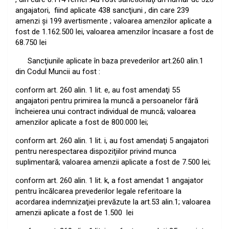
angajatori,
fiind aplicate 438 sancţiuni , din care 239
amenzi şi 199 avertismente ; valoarea amenzilor aplicate a
fost de 1.162.500 lei, valoarea amenzilor încasare a fost de
68.750 lei
Sancţiunile aplicate în baza prevederilor art.260 alin.1
din Codul Muncii au fost :
conform art. 260 alin. 1 lit. e, au fost amendaţi 55
angajatori pentru primirea la muncă a persoanelor fără
încheierea unui contract individual de muncă
;
valoarea
amenzilor aplicate a fost de 800.000 lei;
conform art. 260 alin. 1 lit. i, au fost amendaţi 5 angajatori
pentru nerespectarea dispoziţiilor privind munca
suplimentară; valoarea amenzii aplicate a fost de 7.500 lei;
conform art. 260 alin. 1 lit. k, a fost amendat 1 angajator
pentru încălcarea prevederilor legale referitoare la
acordarea indemnizaţiei prevăzute la art.53 alin.1; valoarea
amenzii aplicate a fost de 1.500
lei