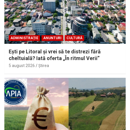
ADMINISTRAȚIE
ANUNTURI
CULTURĂ
Eşti pe Litoral şi vrei să te distrezi fără
cheltuială? Iată oferta „În ritmul Verii”
5 august 2026
Ştirea