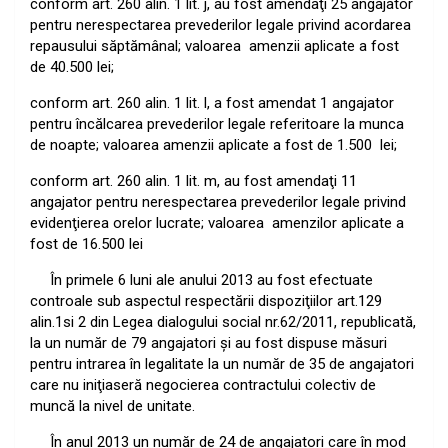
conform art. 260 alin. 1 lit. j, au fost amendaţi 25 angajator
pentru nerespectarea prevederilor legale privind acordarea
repausului săptămânal; valoarea
amenzii aplicate a fost
de 40.500 lei;
conform art. 260 alin. 1 lit. l, a fost amendat 1 angajator
pentru încălcarea prevederilor legale referitoare la munca
de noapte; valoarea amenzii aplicate a fost de 1.500
lei;
conform art. 260 alin. 1 lit. m, au fost amendaţi 11
angajator pentru nerespectarea prevederilor legale privind
evidenţierea orelor lucrate; valoarea
amenzilor aplicate a
fost de 16.500 lei
În primele 6 luni ale anului 2013 au fost efectuate
controale sub aspectul respectării dispoziţiilor art.129
alin.1si 2 din Legea dialogului social nr.62/2011, republicată,
la un număr de 79 angajatori şi au fost dispuse măsuri
pentru intrarea în legalitate la un număr de 35 de angajatori
care nu iniţiaseră negocierea contractului colectiv de
muncă la nivel de unitate.
În anul 2013 un număr de 24 de angajatori care în mod