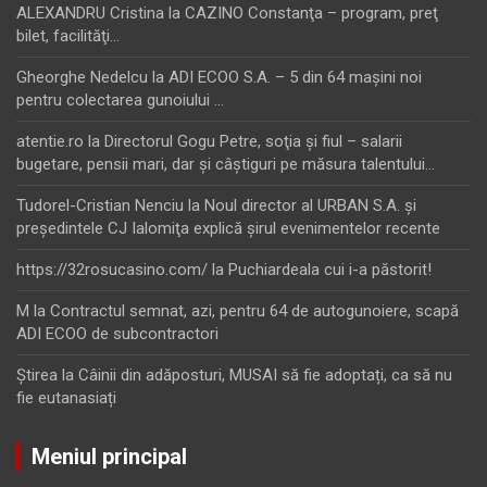
ALEXANDRU Cristina
la
CAZINO Constanţa – program, preţ
bilet, facilităţi…
Gheorghe Nedelcu
la
ADI ECOO S.A. – 5 din 64 maşini noi
pentru colectarea gunoiului …
atentie.ro
la
Directorul Gogu Petre, soţia şi fiul – salarii
bugetare, pensii mari, dar şi câştiguri pe măsura talentului…
Tudorel-Cristian Nenciu
la
Noul director al URBAN S.A. şi
preşedintele CJ Ialomiţa explică şirul evenimentelor recente
https://32rosucasino.com/
la
Puchiardeala cui i-a păstorit!
M
la
Contractul semnat, azi, pentru 64 de autogunoiere, scapă
ADI ECOO de subcontractori
Ştirea
la
Câinii din adăposturi, MUSAI să fie adoptați, ca să nu
fie eutanasiați
Meniul principal