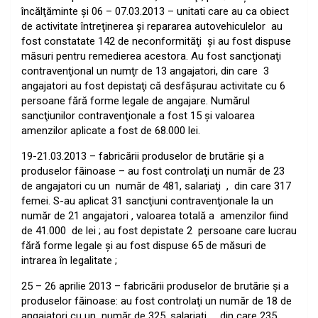
încălţăminte şi 06 – 07.03.2013 – unitati care au ca obiect
de activitate întreţinerea şi repararea autovehiculelor
au
fost constatate 142 de neconformităţi
şi au fost dispuse
măsuri pentru remedierea acestora. Au fost sancţionaţi
contravenţional un numţr de 13 angajatori, din care
3
angajatori au fost depistaţi că desfăşurau activitate cu 6
persoane fără forme legale de angajare. Numărul
sancţiunilor contravenţionale a fost 15 şi valoarea
amenzilor aplicate a fost de 68.000 lei.
19-21.03.2013 – fabricării produselor de brutărie şi a
produselor făinoase – au fost controlaţi un număr de 23
de angajatori cu un
număr de 481, salariaţi
,
din care 317
femei.
S-au aplicat 31 sancţiuni contravenţionale la un
număr de 21 angajatori , valoarea totală a
amenzilor fiind
de 41.000
de lei
; au fost depistate 2
persoane care lucrau
fără forme legale şi au fost dispuse 65 de măsuri de
intrarea în legalitate ;
25 – 26 aprilie 2013 – fabricării produselor de brutărie şi a
produselor făinoase: au fost controlaţi un număr de 18 de
angajatori cu un
număr de 325, salariaţi
,
din care 235