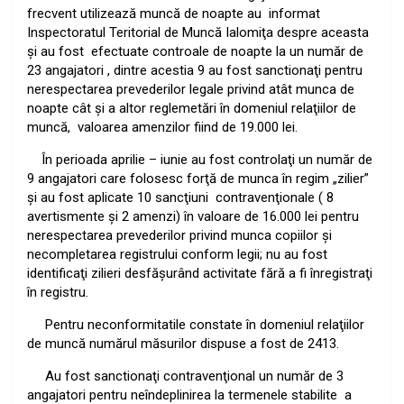
frecvent utilizează muncă de noapte au
informat
Inspectoratul Teritorial de Muncă Ialomiţa despre aceasta
şi au fost
efectuate controale de noapte la un număr de
23 angajatori , dintre acestia 9 au fost sanctionaţi pentru
nerespectarea prevederilor legale privind atât munca de
noapte cât şi a altor reglemetări în domeniul relaţiilor de
muncă,
valoarea amenzilor fiind de 19.000 lei.
În perioada aprilie – iunie au fost controlaţi un număr de
9 angajatori care folosesc forţă de munca în regim „zilier”
şi au fost aplicate 10 sancţiuni
contravenţionale ( 8
avertismente şi 2 amenzi) în valoare de 16.000 lei pentru
nerespectarea prevederilor privind munca copiilor şi
necompletarea registrului conform legii; nu au fost
identificaţi zilieri desfăşurând activitate fără a fi înregistraţi
în registru.
Pentru neconformitatile constate în domeniul relaţiilor
de muncă numărul măsurilor dispuse a fost de 2413.
Au fost sanctionaţi contravenţional un număr de 3
angajatori pentru neîndeplinirea la termenele stabilite
a