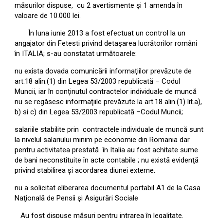
măsurilor dispuse,
cu 2 avertismente şi 1 amenda în
valoare de 10.000 lei.
În luna iunie 2013 a fost efectuat un control la un
angajator din Fetesti privind detaşarea lucrătorilor români
în ITALIA; s-au constatat următoarele:
nu exista dovada comunicării informaţiilor prevăzute de
art.18 alin.(1) din Legea 53/2003 republicată – Codul
Muncii, iar în conţinutul contractelor individuale de muncă
nu se regăsesc informaţiile prevăzute la art.18 alin.(1) lit.a),
b) si c) din Legea 53/2003 republicată –Codul Muncii;
salariile stabilite prin
contractele individuale de muncă sunt
la nivelul salariului minim pe economie din Romania dar
pentru activitatea prestată
în Italia au fost achitate sume
de bani neconstituite în acte contabile ; nu există evidenţă
privind stabilirea şi acordarea diunei externe.
nu a solicitat eliberarea documentul portabil A1 de la Casa
Naţională de Pensii şi Asigurări Sociale
Au fost dispuse măsuri pentru intrarea în legalitate.