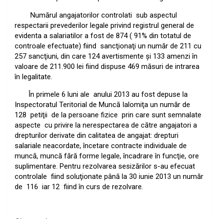
Numărul angajatorilor controlati
sub aspectul
respectarii prevederilor legale privind registrul general de
evidenta a salariatilor a fost de 874 ( 91% din totatul de
controale efectuate) fiind
sancţionaţi un număr de 211 cu
257 sancţiuni, din care 124 avertismente şi 133 amenzi în
valoare de 211.900 lei fiind dispuse 469 măsuri de intrarea
în legalitate.
În primele 6 luni ale
anului 2013 au fost depuse la
Inspectoratul Teritorial de Muncă Ialomiţa un număr de
128
petiţii
de la persoane fizice
prin care sunt semnalate
aspecte
cu privire la nerespectarea de către angajatori a
drepturilor derivate din calitatea de angajat: drepturi
salariale neacordate, încetare contracte individuale de
muncă, muncă fără forme legale, încadrare în funcţie, ore
suplimentare. Pentru rezolvarea sesizărilor s-au efecuat
controlale
fiind soluţionate până la 30 iunie 2013 un număr
de 116
iar 12
fiind în curs de rezolvare.