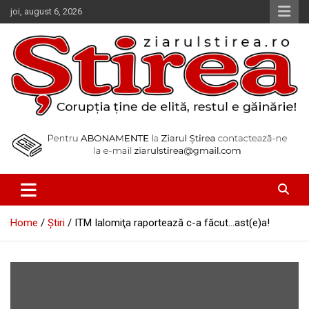
Skip
joi, august 6, 2026
to
content
Corupția ține de elită, restul e găinărie!
Ziarul Știrea
Home
Știri
ITM Ialomiţa raportează c-a făcut…ast(e)a!