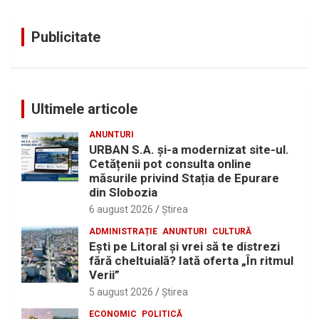
Publicitate
Ultimele articole
ANUNTURI
URBAN S.A. și-a modernizat site-ul.
Cetățenii pot consulta online
măsurile privind Stația de Epurare
din Slobozia
6 august 2026
Ştirea
ADMINISTRAȚIE
ANUNTURI
CULTURĂ
Eşti pe Litoral şi vrei să te distrezi
fără cheltuială? Iată oferta „În ritmul
Verii”
5 august 2026
Ştirea
ECONOMIC
POLITICĂ