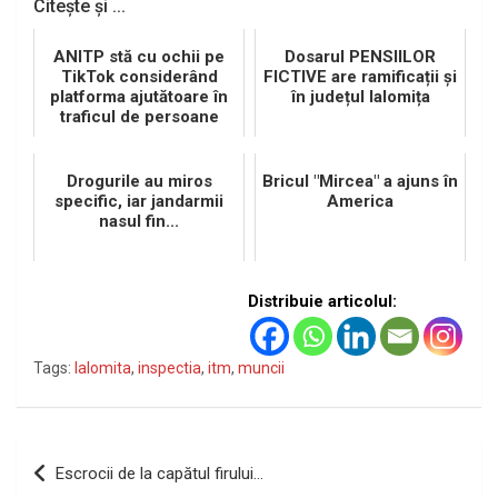
Citește și ...
ANITP stă cu ochii pe
Dosarul PENSIILOR
TikTok considerând
FICTIVE are ramificații și
platforma ajutătoare în
în județul Ialomița
traficul de persoane
Drogurile au miros
Bricul "Mircea" a ajuns în
specific, iar jandarmii
America
nasul fin...
Distribuie articolul:
Tags:
Ialomita
,
inspectia
,
itm
,
muncii
Navigare
Escrocii de la capătul firului…
în