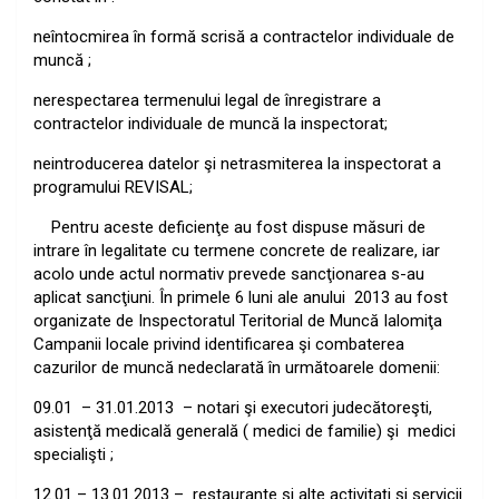
neîntocmirea în formă scrisă a contractelor individuale de
muncă ;
nerespectarea termenului legal de înregistrare a
contractelor individuale de muncă la inspectorat;
neintroducerea datelor şi netrasmiterea la inspectorat a
programului REVISAL;
Pentru aceste deficienţe au fost dispuse măsuri de
intrare în legalitate cu termene concrete de realizare, iar
acolo unde actul normativ prevede sancţionarea s-au
aplicat sancţiuni.
În primele 6 luni ale anului
2013 au fost
organizate de Inspectoratul Teritorial de Muncă Ialomiţa
Campanii locale privind identificarea şi combaterea
cazurilor de muncă nedeclarată în următoarele domenii:
09.01
– 31.01.2013
– notari şi executori judecătoreşti,
asistenţă medicală generală ( medici de familie) şi
medici
specialişti ;
12.01 – 13.01.2013 –
restaurante şi alte activitaţi şi servicii