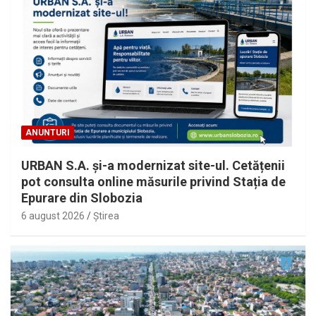
ANUNTURI
URBAN S.A. și-a modernizat site-ul. Cetățenii
pot consulta online măsurile privind Stația de
Epurare din Slobozia
6 august 2026
Ştirea