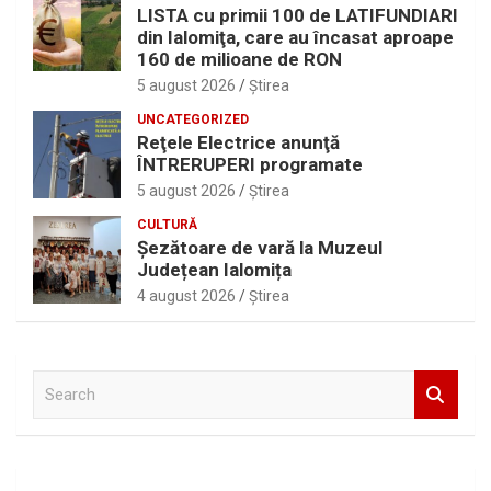
LISTA cu primii 100 de LATIFUNDIARI
din Ialomiţa, care au încasat aproape
160 de milioane de RON
5 august 2026
Ştirea
UNCATEGORIZED
Reţele Electrice anunţă
ÎNTRERUPERI programate
5 august 2026
Ştirea
CULTURĂ
Șezătoare de vară la Muzeul
Județean Ialomița
4 august 2026
Ştirea
S
e
a
r
c