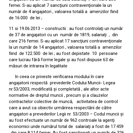
femei.
S-au aplicat 7 sancţiuni contravenţionale la un
număr de 4 angajatori , valoarea totală a
amenzilor fiind
de 16.000
de lei
;
11 si 19.06.2013 – constructii : au fost controlaţi un număr
de 37 de angajatori cu un
număr de 1819, salariaţi
,
din
care 216 femei.
S-au aplicat 17 sancţiuni contravenţionale
la un număr de 14 angajatori , valoarea totală a
amenzilor
fiind
de 122.500
de lei
; au fost depistate
10
persoane
care lucrau fără forme legale şi au fost dispuse 63 de
măsuri de intrarea în legalitate
In ceea ce priveste verificarea modului în care
angajatorii respectă
prevederile Codului Muncii- Legea
nr.53/2003, modificată şi completată , ale altor acte
normative de dreptul muncii , precum şi a clauzelor
contractelor colective de muncă,
activitatea de control
care a avut ca obiectiv urmărirea respectării de către
angajatori a prevederilor Legii nr. 53/2003 – Codul muncii şi
au fost efectuate un număr de 962 controale la agenţi
economici unde numărul total de
salariaţi a fost de 17.459
, din care 8.114 femei .Au fost sanctionaţi un număr de 326