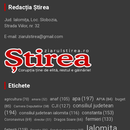
Redacția Știrea
Jud. Ialomiţa, Loc. Slobozia,
Strada Viilor, nr. 32
E-mail: ziarulstirea@gmail.com
Etichete
apa
(197)
anaf
(105)
APIA
(84)
buget
agricultura
(70)
amara
(52)
consiliul judetean
CJI
(127)
(85)
Camera Deputatilor
(58)
(194)
constanta
(153)
consiliul judetean ialomita
(116)
fermieri
(133)
Coronavirus
(69)
Dragos Soare
(66)
director
(51)
Ialomita
fetesti
(119)
fonduri europene
(60)