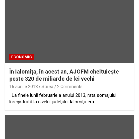
ECONOMIC
În Ialomiţa, în acest an, AJOFM cheltuieşte
peste 320 de miliarde de lei vechi
16 aprilie 2013
Stirea
2 Comments
La finele lunii februarie a anului 2013, rata şomajului
înregistrată la nivelul judeţului Ialomiţa era…