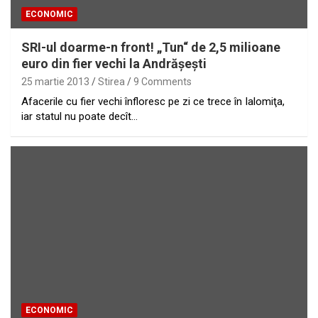
ECONOMIC
SRI-ul doarme-n front! „Tun“ de 2,5 milioane
euro din fier vechi la Andrăşeşti
25 martie 2013
Stirea
9 Comments
Afacerile cu fier vechi înfloresc pe zi ce trece în Ialomiţa,
iar statul nu poate decît…
ECONOMIC