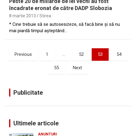
Peste 20 de miliarde de lei vechi au fost
încadrate eronat de către DADP Slobozia
8 martie 2013
Stirea
* Cine trebuie să se autosesizeze, să facă bine şi să nu
mai piardă timpul aşteptând…
Paginație
Previous
1
…
52
53
54
articole
55
Next
Publicitate
Ultimele articole
ANUNTURI