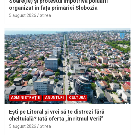
Soare(le) și protestul împotriva poluării
organizat în fața primăriei Slobozia
5 august 2026
Ştirea
ADMINISTRAȚIE
ANUNTURI
CULTURĂ
Eşti pe Litoral şi vrei să te distrezi fără
cheltuială? Iată oferta „În ritmul Verii”
5 august 2026
Ştirea