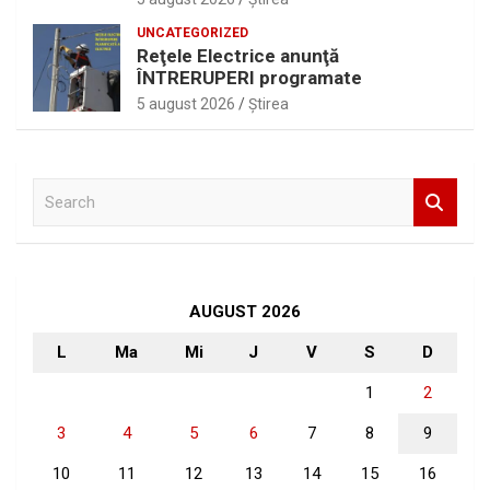
UNCATEGORIZED
Reţele Electrice anunţă
ÎNTRERUPERI programate
5 august 2026
Ştirea
S
e
a
r
c
h
AUGUST 2026
L
Ma
Mi
J
V
S
D
1
2
3
4
5
6
7
8
9
10
11
12
13
14
15
16