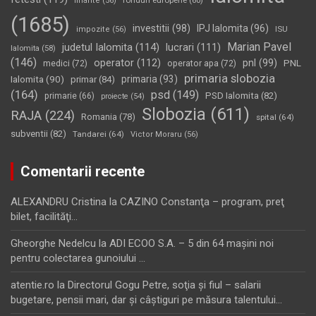
finante
(56)
(1685)
investitii
(98)
IPJ Ialomita
(96)
impozite
(56)
ISU
Marian Pavel
judetul Ialomita
(114)
lucrari
(111)
Ialomita
(58)
(146)
operator
(112)
pnl
(99)
PNL
medici
(72)
operator apa
(72)
primaria slobozia
Ialomita
(90)
primaria
(93)
primar
(84)
(164)
psd
(149)
PSD Ialomita
(82)
primarie
(66)
proiecte
(54)
Slobozia
(611)
RAJA
(224)
Romania
(78)
spital
(64)
subventii
(82)
Tandarei
(64)
Victor Moraru
(56)
Comentarii recente
ALEXANDRU Cristina
la
CAZINO Constanţa – program, preţ
bilet, facilităţi…
Gheorghe Nedelcu
la
ADI ECOO S.A. – 5 din 64 maşini noi
pentru colectarea gunoiului …
atentie.ro
la
Directorul Gogu Petre, soţia şi fiul – salarii
bugetare, pensii mari, dar şi câştiguri pe măsura talentului…