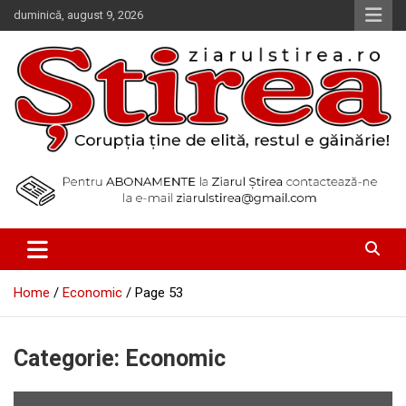
Skip
duminică, august 9, 2026
to
content
Corupția ține de elită, restul e găinărie!
Ziarul Știrea
Home
Economic
Page 53
Categorie:
Economic