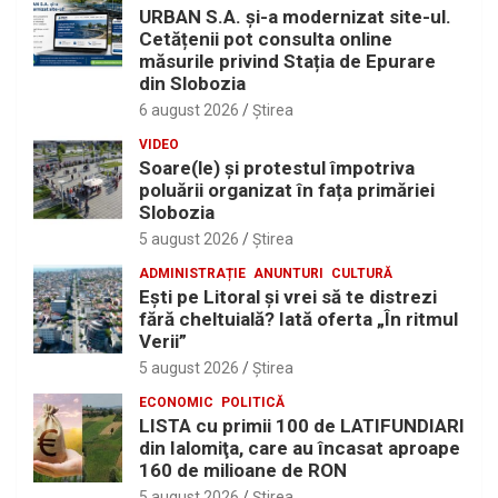
URBAN S.A. și-a modernizat site-ul.
Cetățenii pot consulta online
măsurile privind Stația de Epurare
din Slobozia
6 august 2026
Ştirea
VIDEO
Soare(le) și protestul împotriva
poluării organizat în fața primăriei
Slobozia
5 august 2026
Ştirea
ADMINISTRAȚIE
ANUNTURI
CULTURĂ
Eşti pe Litoral şi vrei să te distrezi
fără cheltuială? Iată oferta „În ritmul
Verii”
5 august 2026
Ştirea
ECONOMIC
POLITICĂ
LISTA cu primii 100 de LATIFUNDIARI
din Ialomiţa, care au încasat aproape
160 de milioane de RON
5 august 2026
Ştirea