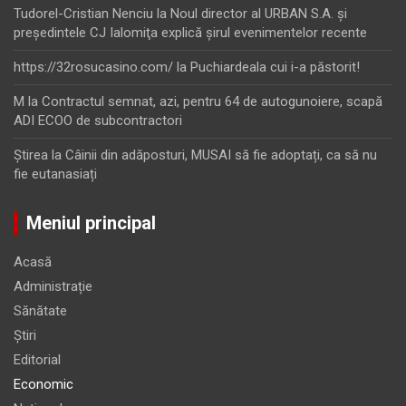
Tudorel-Cristian Nenciu
la
Noul director al URBAN S.A. şi
preşedintele CJ Ialomiţa explică şirul evenimentelor recente
https://32rosucasino.com/
la
Puchiardeala cui i-a păstorit!
M
la
Contractul semnat, azi, pentru 64 de autogunoiere, scapă
ADI ECOO de subcontractori
Ştirea
la
Câinii din adăposturi, MUSAI să fie adoptați, ca să nu
fie eutanasiați
Meniul principal
Acasă
Administrație
Sănătate
Știri
Editorial
Economic