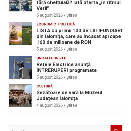
fără cheltuială? Iată oferta „În ritmul
Verii”
5 august 2026
Ştirea
ECONOMIC
POLITICĂ
LISTA cu primii 100 de LATIFUNDIARI
din Ialomiţa, care au încasat aproape
160 de milioane de RON
5 august 2026
Ştirea
UNCATEGORIZED
Reţele Electrice anunţă
ÎNTRERUPERI programate
5 august 2026
Ştirea
CULTURĂ
Șezătoare de vară la Muzeul
Județean Ialomița
4 august 2026
Ştirea
S