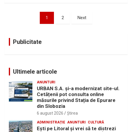
Paginație
1
2
Next
articole
Publicitate
Ultimele articole
ANUNTURI
URBAN S.A. și-a modernizat site-ul.
Cetățenii pot consulta online
măsurile privind Stația de Epurare
din Slobozia
6 august 2026
Ştirea
ADMINISTRAȚIE
ANUNTURI
CULTURĂ
Eşti pe Litoral şi vrei să te distrezi