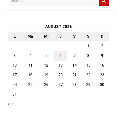
e
a
r
c
h
AUGUST 2026
L
Ma
Mi
J
V
S
D
1
2
3
4
5
6
7
8
9
10
11
12
13
14
15
16
17
18
19
20
21
22
23
24
25
26
27
28
29
30
31
« iul.