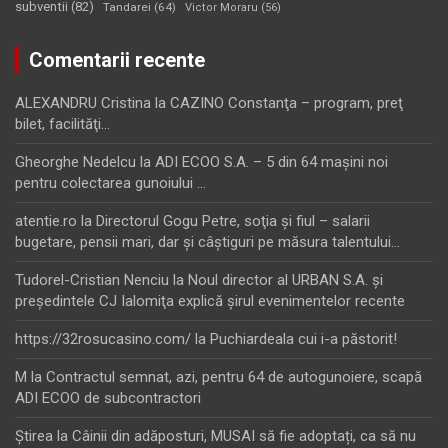
subventii
(82)
Tandarei
(64)
Victor Moraru
(56)
Comentarii recente
ALEXANDRU Cristina
la
CAZINO Constanţa – program, preţ
bilet, facilităţi…
Gheorghe Nedelcu
la
ADI ECOO S.A. – 5 din 64 maşini noi
pentru colectarea gunoiului …
atentie.ro
la
Directorul Gogu Petre, soţia şi fiul – salarii
bugetare, pensii mari, dar şi câştiguri pe măsura talentului…
Tudorel-Cristian Nenciu
la
Noul director al URBAN S.A. şi
preşedintele CJ Ialomiţa explică şirul evenimentelor recente
https://32rosucasino.com/
la
Puchiardeala cui i-a păstorit!
M
la
Contractul semnat, azi, pentru 64 de autogunoiere, scapă
ADI ECOO de subcontractori
Ştirea
la
Câinii din adăposturi, MUSAI să fie adoptați, ca să nu