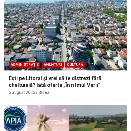
ADMINISTRAȚIE
ANUNTURI
CULTURĂ
Eşti pe Litoral şi vrei să te distrezi fără
cheltuială? Iată oferta „În ritmul Verii”
5 august 2026
Ştirea