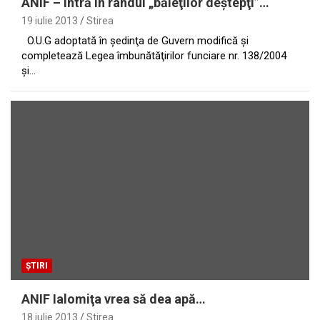
ANIF – intră în rândul „băieţilor deştepţi”…
19 iulie 2013
Stirea
O.U.G adoptată în şedinţa de Guvern modifică şi
completează Legea îmbunătăţirilor funciare nr. 138/2004
şi…
ȘTIRI
ANIF Ialomiţa vrea să dea apă…
18 iulie 2013
Stirea