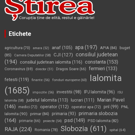
Etichete
apa
(197)
anaf
(105)
APIA
(84)
buget
agricultura
(70)
amara
(52)
consiliul judetean
CJI
(127)
(85)
Camera Deputatilor
(58)
(194)
constanta
(153)
consiliul judetean ialomita
(116)
fermieri
(133)
Coronavirus
(69)
Dragos Soare
(66)
director
(51)
Ialomita
fetesti
(119)
fonduri europene
(60)
finante
(56)
(1685)
investitii
(98)
IPJ Ialomita
(96)
impozite
(56)
ISU
Marian Pavel
judetul Ialomita
(113)
lucrari
(111)
Ialomita
(58)
(146)
operator
(112)
pnl
(99)
PNL
medici
(72)
operator apa
(72)
primaria slobozia
Ialomita
(90)
primaria
(93)
primar
(84)
(164)
psd
(149)
PSD Ialomita
(82)
primarie
(66)
proiecte
(54)
Slobozia
(611)
RAJA
(224)
Romania
(78)
spital
(64)