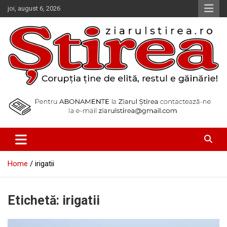
Skip
joi, august 6, 2026
to
content
Corupția ține de elită, restul e găinărie!
Ziarul Știrea
Home
irigatii
Etichetă:
irigatii