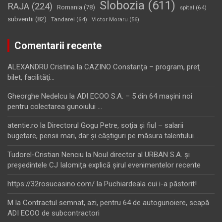
Slobozia
(611)
RAJA
(224)
Romania
(78)
spital
(64)
subventii
(82)
Tandarei
(64)
Victor Moraru
(56)
Comentarii recente
ALEXANDRU Cristina
la
CAZINO Constanţa – program, preţ
bilet, facilităţi…
Gheorghe Nedelcu
la
ADI ECOO S.A. – 5 din 64 maşini noi
pentru colectarea gunoiului …
atentie.ro
la
Directorul Gogu Petre, soţia şi fiul – salarii
bugetare, pensii mari, dar şi câştiguri pe măsura talentului…
Tudorel-Cristian Nenciu
la
Noul director al URBAN S.A. şi
preşedintele CJ Ialomiţa explică şirul evenimentelor recente
https://32rosucasino.com/
la
Puchiardeala cui i-a păstorit!
M
la
Contractul semnat, azi, pentru 64 de autogunoiere, scapă
ADI ECOO de subcontractori