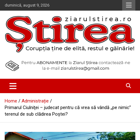
Skip
duminică, august 9, 2026
to
content
Corupția ține de elită, restul e găinărie!
Ziarul Știrea
Home
Administrație
Primarul Ciulniţei – judecat pentru că vrea să vândă „pe nimic”
terenul de sub clădirea Poştei?