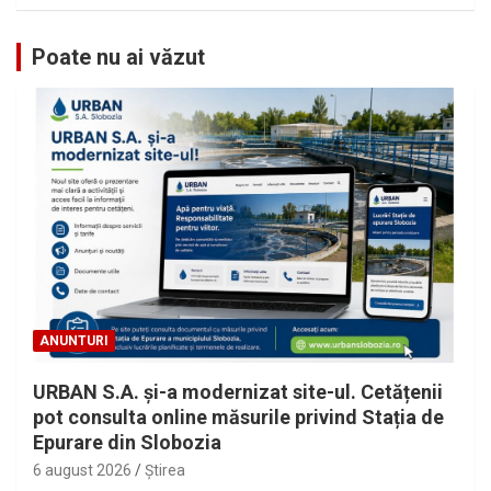
Poate nu ai văzut
ANUNTURI
URBAN S.A. și-a modernizat site-ul. Cetățenii
pot consulta online măsurile privind Stația de
Epurare din Slobozia
6 august 2026
Ştirea