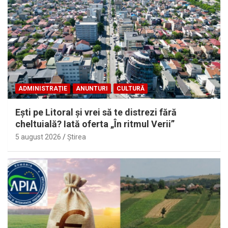
ADMINISTRAȚIE
ANUNTURI
CULTURĂ
Eşti pe Litoral şi vrei să te distrezi fără
cheltuială? Iată oferta „În ritmul Verii”
5 august 2026
Ştirea