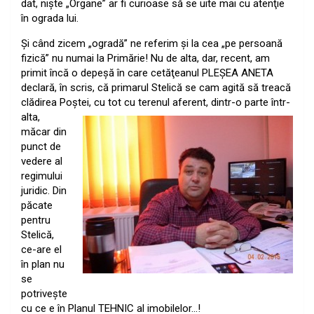
dat, nişte „Organe” ar fi curioase să se uite mai cu atenţie
în ograda lui.
Şi când zicem „ogradă” ne referim şi la cea „pe persoană
fizică” nu numai la Primărie!
Nu de alta, dar, recent, am
primit încă o depeşă în care cetăţeanul PLEŞEA ANETA
declară, în scris, că primarul Stelică se cam agită să treacă
clădirea Poştei, cu tot cu terenul aferent, dintr-o parte
într-
alta,
măcar din
punct de
vedere al
regimului
juridic. Din
păcate
pentru
Stelică,
ce-are el
în plan nu
se
potriveşte
cu ce e în Planul TEHNIC al imobilelor…!