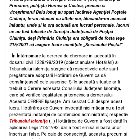
Primăriei, poliţiştii Hornea şi Costea, precum şi
viceprimarul Belu Ionuţ au spart lacătele Agenţiei Poştale
Ciulniţa, le-au înlocuit cu altele noi, blocându-mi accesul
înăuntu, unde şi la ora actuală am lucruri personale, lucruri
ce au fost folosite de Direcţia Judeţeană de Poştpă
Ciulniţa, deşi Primăria Ciulniţa era obligată de fosta lege
215/2001 să asigure toate condiţiile „Serviciului Poştal”.
În Întâmpinare la cererea de chemare în judecată în
dosarul civil 1228/98/2019 (obiect anulare Hotărâri) al
Tribunalului Ialomiţa susţine că respectivele acte sunt
pregătitoare adoptării Hotărârii de Guvern ca să
consfinţească cele suscrise. Şi în această situaţie ar fi
trebuit o Cerere adresată Consiliului Judeţean Ialomiţa,
care să verifice legalitatea şi temeinicia demersului.
Această CERERE lipseşte. Am sesizat CJI despre acest
lucru. Hotărărea de Guvern invocată nici măcar nu a fost
prezentată instanţei de contencios administrativ, respectiv
Tribunalul Ialomiţa
(…) Hotărârea de Guvern a fost dată în
aplicarea Legii 213/1993, dar a fost emisă în baza unor
înscrisuri false. Pe cale de consecinţă, aceasta, precum şi