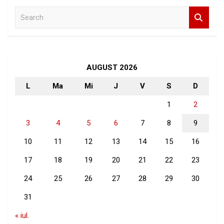
S
e
a
r
c
h
AUGUST 2026
L
Ma
Mi
J
V
S
D
1
2
3
4
5
6
7
8
9
10
11
12
13
14
15
16
17
18
19
20
21
22
23
24
25
26
27
28
29
30
31
« iul.