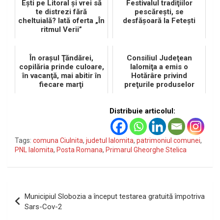
Eşti pe Litoral şi vrei să
Festivalul tradiţiilor
te distrezi fără
pescăreşti, se
cheltuială? Iată oferta „În
desfăşoară la Feteşti
ritmul Verii”
În oraşul Ţăndărei,
Consiliul Judeţean
copilăria prinde culoare,
Ialomiţa a emis o
în vacanţă, mai abitir în
Hotărâre privind
fiecare marţi
preţurile produselor
agricole
Distribuie articolul:
Tags:
comuna Ciulnita
,
judetul Ialomita
,
patrimoniul comunei
,
PNL Ialomita
,
Posta Romana
,
Primarul Gheorghe Stelica
Navigare
Municipiul Slobozia a început testarea gratuită împotriva
în
Sars-Cov-2