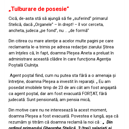
„Tulburare de posesie”
Cică, de-asta stă să ajungă să fie „suferind” primarul
Stelică, dacă „Organele” – în drept! – îl vor cerceta,
ancheta, judeca „pe fond”, nu … „de formă”
Din citirea cu mare atenţie a acelor multe pagini pe care
reclamanta le-a trimis pe adresa redacţiei ziarului Ştirea
am înţeles că, în fapt, doamna Pleşea Aneta a preluat în
administrare această clădire în care funcţiona Agenţia
Poştală Ciulniţa.
Agent poştal fiind, cum nu putea sta fără a o amenaja şi
întreţine, doamna Pleşea a investit în reparaţii. „ Eu am
posedat imobilele timp de 23 de ani cât am fost angajată
ca agent poştal, dar am fost evacuată FORŢAT, fără
judecată. Sunt pensionată, am pensia mică,
Din motive care nu ne interesează la acest moment,
doamna Pleşea a fost evacuată. Povestea e lungă, aşa că
rezumăm şi titrăm că doamna reclamă la noi că :
„
Din
ordinul primarului Gheorghe Stelică, 3 (trei) salariaţi ai