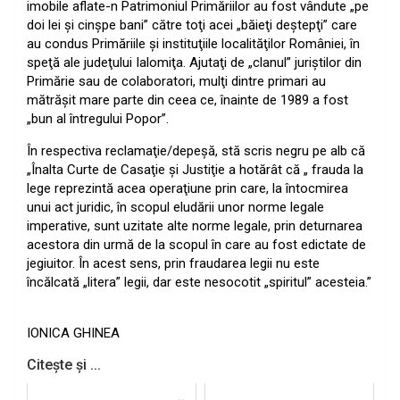
imobile aflate-n Patrimoniul Primăriilor au fost vândute „pe
doi lei şi cinşpe bani” către toţi acei „băieţi deştepţi” care
au condus Primăriile şi instituţiile localităţilor României, în
speţă ale judeţului Ialomiţa.
Ajutaţi de „clanul” juriştilor din
Primărie sau de colaboratori, mulţi dintre primari au
mătrăşit mare parte din ceea ce, înainte de 1989 a fost
„bun al întregului Popor”.
În respectiva reclamaţie/depeşă, stă scris negru pe alb că
„Înalta Curte de Casaţie şi Justiţie a hotărât că „ frauda la
lege reprezintă acea operaţiune prin care, la întocmirea
unui act juridic, în scopul eludării unor norme legale
imperative, sunt uzitate alte norme legale, prin deturnarea
acestora din urmă de la scopul în care au fost edictate de
jegiuitor. În acest sens, prin fraudarea legii nu este
încălcată „litera” legii, dar este nesocotit „spiritul” acesteia.”
IONICA GHINEA
Citește și ...