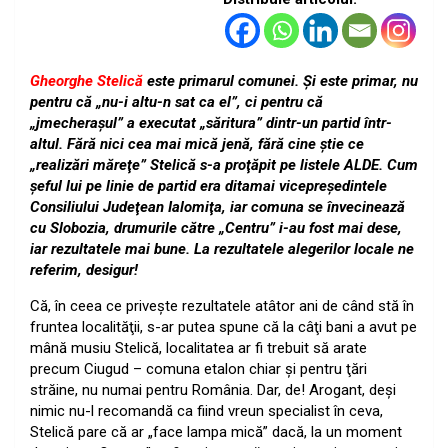
Gheorghe Stelică
este primarul comunei. Şi este primar, nu
pentru că „nu-i altu-n sat ca el”, ci pentru că
„jmecheraşul” a executat „săritura” dintr-un partid într-
altul. Fără nici cea mai mică jenă, fără cine ştie ce
„realizări măreţe” Stelică s-a proţăpit pe listele ALDE. Cum
şeful lui pe linie de partid era ditamai vicepreşedintele
Consiliului Judeţean Ialomiţa, iar comuna se învecinează
cu Slobozia, drumurile către „Centru” i-au fost mai dese,
iar rezultatele mai bune. La rezultatele alegerilor locale ne
referim, desigur!
Că, în ceea ce priveşte rezultatele atâtor ani de când stă în
fruntea localităţii, s-ar putea spune că la câţi bani a avut pe
mână musiu Stelică, localitatea ar fi trebuit să arate
precum Ciugud – comuna etalon chiar şi pentru ţări
străine, nu numai pentru România.
Dar, de! Arogant, deşi
nimic nu-l recomandă ca fiind vreun specialist în ceva,
Stelică pare că ar „face lampa mică” dacă, la un moment