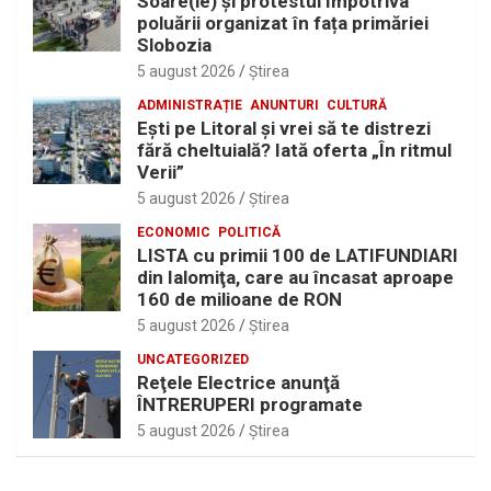
Soare(le) și protestul împotriva
poluării organizat în fața primăriei
Slobozia
5 august 2026
Ştirea
ADMINISTRAȚIE
ANUNTURI
CULTURĂ
Eşti pe Litoral şi vrei să te distrezi
fără cheltuială? Iată oferta „În ritmul
Verii”
5 august 2026
Ştirea
ECONOMIC
POLITICĂ
LISTA cu primii 100 de LATIFUNDIARI
din Ialomiţa, care au încasat aproape
160 de milioane de RON
5 august 2026
Ştirea
UNCATEGORIZED
Reţele Electrice anunţă
ÎNTRERUPERI programate
5 august 2026
Ştirea