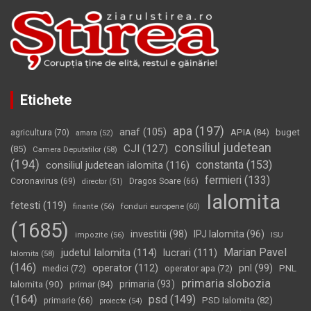
Etichete
apa
(197)
anaf
(105)
APIA
(84)
buget
agricultura
(70)
amara
(52)
consiliul judetean
CJI
(127)
(85)
Camera Deputatilor
(58)
(194)
constanta
(153)
consiliul judetean ialomita
(116)
fermieri
(133)
Coronavirus
(69)
Dragos Soare
(66)
director
(51)
Ialomita
fetesti
(119)
fonduri europene
(60)
finante
(56)
(1685)
investitii
(98)
IPJ Ialomita
(96)
impozite
(56)
ISU
Marian Pavel
judetul Ialomita
(114)
lucrari
(111)
Ialomita
(58)
(146)
operator
(112)
pnl
(99)
PNL
medici
(72)
operator apa
(72)
primaria slobozia
Ialomita
(90)
primaria
(93)
primar
(84)
(164)
psd
(149)
PSD Ialomita
(82)
primarie
(66)
proiecte
(54)