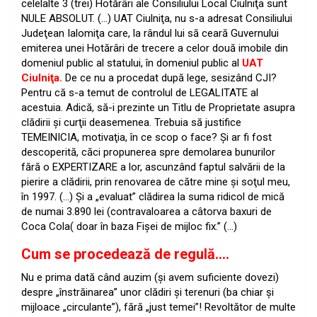
celelalte 3 (trei) Hotărâri ale Consiliului Local Ciulniţa sunt
NULE ABSOLUT. (…) UAT Ciulniţa, nu s-a adresat Consiliului
Judeţean Ialomiţa care, la rândul lui să ceară Guvernului
emiterea unei Hotărâri de trecere a celor două imobile din
domeniul public al statului, în domeniul public al
UAT
Ciulniţa.
De ce nu a procedat după lege, sesizând CJI?
Pentru că s-a temut de controlul de LEGALITATE al
acestuia. Adică, să-i prezinte un Titlu de Proprietate asupra
clădirii şi curţii deasemenea. Trebuia să justifice
TEMEINICIA, motivaţia, în ce scop o face? Şi ar fi fost
descoperită, căci propunerea spre demolarea bunurilor
fără o EXPERTIZARE a lor, ascunzând faptul salvării de la
pierire a clădirii, prin renovarea de către mine şi soţul meu,
în 1997. (…) Şi a „evaluat” clădirea la suma ridicol de mică
de numai 3.890 lei (contravaloarea a câtorva baxuri de
Coca Cola( doar în baza Fişei de mijloc fix.” (…)
Cum se procedează de regulă….
Nu e prima dată când auzim (şi avem suficiente dovezi)
despre „înstrăinarea” unor clădiri şi terenuri (ba chiar şi
mijloace „circulante”), fără „just temei”!
Revoltător de multe