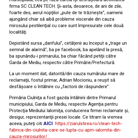
firma SC CLEAN TECH. Şi-asta, deoarece, de ani de zile,
foarte des, aerul nopţilor „pute de te trăzneşte”, oamenii
ajungând chiar să aibă probleme viscerale din cauza
mirosului pestilenţial cu care sunt împresurate cele două
localităţi.
Depistând sursa „danfului”, cetăţenii au început a „trage un
semnal de alarmă”, ba pe facebook, ba apelând la presă,
ba spunându-i primarului, ba chiar făcând petiţii către
Garda de Mediu, respectiv către Primărie/Prefectură.
La un moment dat, datorită/din cauza numărului mare de
reclamaţii, fostul primar, Adrian Mocioniu, a reuşit să
desfăşoare o întâlnire cu „factorii de răspundere”.
Primăria Ciulniţa a fost gazda întâlnirii dintre Primarul
municipiului, Garda de Mediu, respectiv Agenţia pentru
Protecţia Mediului Ialomiţa, conducerea firmei reclamate şi,
desigur, reprezentanţii presei locale. Ce titram la vremea
aceea, puteţi citi
AICI
https://ziarulstirea.ro/clean-tech-
fabrica-din-ciulnita-care-se-lupta-cu-apm-ialomita-din-
cauza-mirosurilor/
.