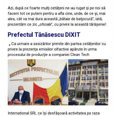
Azi, după ce foarte mulţi cetăţeni ne-au rugat şi pe noi să
facem tot ce putem pentru a afla cine, unde, de ce şi, mai
ales, cât va mai dura această „bătaie de batjocură”, iată,
prezentăm ce zic „oficialii”, cu privire la această tărăşenie!
Prefectul Tănăsescu DIXIT
„
Ca urmare a sesizărilor primite din partea cetățenilor cu
privire la prezența emisiilor olfactive apărute în urma
procesului de producție a
companiei Clean Tech
International SRL ce își desfășoară activitatea pe raza