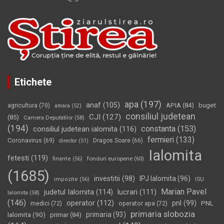
Etichete
apa
(197)
anaf
(105)
APIA
(84)
buget
agricultura
(70)
amara
(52)
consiliul judetean
CJI
(127)
(85)
Camera Deputatilor
(58)
(194)
constanta
(153)
consiliul judetean ialomita
(116)
fermieri
(133)
Coronavirus
(69)
Dragos Soare
(66)
director
(51)
Ialomita
fetesti
(119)
fonduri europene
(60)
finante
(56)
(1685)
investitii
(98)
IPJ Ialomita
(96)
impozite
(56)
ISU
Marian Pavel
judetul Ialomita
(114)
lucrari
(111)
Ialomita
(58)
(146)
operator
(112)
pnl
(99)
PNL
medici
(72)
operator apa
(72)
primaria slobozia
Ialomita
(90)
primaria
(93)
primar
(84)