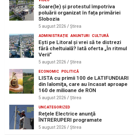
Soare(le) și protestul împotriva
poluării organizat în fața primăriei
Slobozia
5 august 2026
Ştirea
ADMINISTRAȚIE
ANUNTURI
CULTURĂ
Eşti pe Litoral şi vrei să te distrezi
fără cheltuială? Iată oferta „În ritmul
Verii”
5 august 2026
Ştirea
ECONOMIC
POLITICĂ
LISTA cu primii 100 de LATIFUNDIARI
din Ialomiţa, care au încasat aproape
160 de milioane de RON
5 august 2026
Ştirea
UNCATEGORIZED
Reţele Electrice anunţă
ÎNTRERUPERI programate
5 august 2026
Ştirea