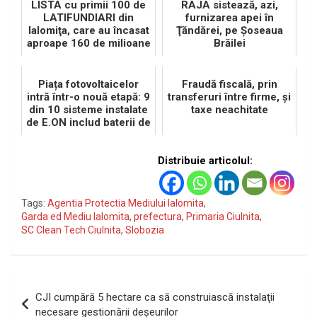
LISTA cu primii 100 de
RAJA sistează, azi,
LATIFUNDIARI din
furnizarea apei în
Ialomiţa, care au încasat
Ţăndărei, pe Şoseaua
aproape 160 de milioane
Brăilei
de RON
Piața fotovoltaicelor
Fraudă fiscală, prin
intră într-o nouă etapă: 9
transferuri între firme, şi
din 10 sisteme instalate
taxe neachitate
de E.ON includ baterii de
stocare
Distribuie articolul:
Tags:
Agentia Protectia Mediului Ialomita
,
Garda ed Mediu Ialomita
,
prefectura
,
Primaria Ciulnita
,
SC Clean Tech Ciulnita
,
Slobozia
Navigare
CJI cumpără 5 hectare ca să construiască instalaţii
în
necesare gestionării deşeurilor