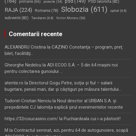
(164)
psd
(149)
PSD Ialomita
(82)
primarie
(66)
proiecte
(54)
Slobozia
(611)
RAJA
(224)
Romania
(78)
spital
(64)
subventii
(82)
Tandarei
(64)
Victor Moraru
(56)
Comentarii recente
ALEXANDRU Cristina
la
CAZINO Constanţa – program, preţ
bilet, facilităţi…
Gheorghe Nedelcu
la
ADI ECOO S.A. – 5 din 64 maşini noi
pentru colectarea gunoiului …
atentie.ro
la
Directorul Gogu Petre, soţia şi fiul – salarii
bugetare, pensii mari, dar şi câştiguri pe măsura talentului…
Tudorel-Cristian Nenciu
la
Noul director al URBAN S.A. şi
preşedintele CJ Ialomiţa explică şirul evenimentelor recente
https://32rosucasino.com/
la
Puchiardeala cui i-a păstorit!
M
la
Contractul semnat, azi, pentru 64 de autogunoiere, scapă