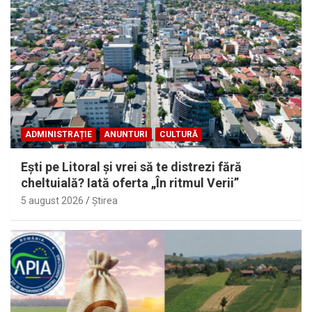
ADMINISTRAȚIE
ANUNTURI
CULTURĂ
Eşti pe Litoral şi vrei să te distrezi fără
cheltuială? Iată oferta „În ritmul Verii”
5 august 2026
Ştirea