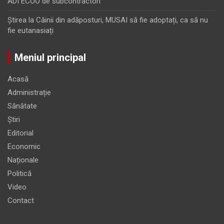
ADI ECOO de subcontractori
Ştirea
la
Câinii din adăposturi, MUSAI să fie adoptați, ca să nu
fie eutanasiați
Meniul principal
Acasă
Administrație
Sănătate
Știri
Editorial
Economic
Naționale
Politică
Video
Contact