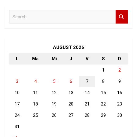
S
e
a
r
c
h
AUGUST 2026
L
Ma
Mi
J
V
S
D
1
2
3
4
5
6
7
8
9
10
11
12
13
14
15
16
17
18
19
20
21
22
23
24
25
26
27
28
29
30
31