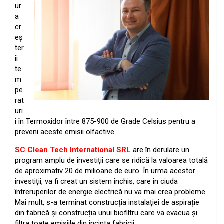
ur
a
cr
eș
ter
ii
te
m
pe
rat
uri
i în Termoxidor între 875-900 de Grade Celsius pentru a
preveni aceste emisii olfactive.
SC Clean Tech International SRL
are în derulare un
program amplu de investiții care se ridică la valoarea totală
de aproximativ 20 de milioane de euro. În urma acestor
investiții, va fi creat un sistem închis, care în ciuda
întreruperilor de energie electrică nu va mai crea probleme.
Mai mult, s-a terminat construcția instalației de aspirație
din fabrică și construcția unui biofiltru care va evacua și
filtra toate emisiile din incinta fabricii.