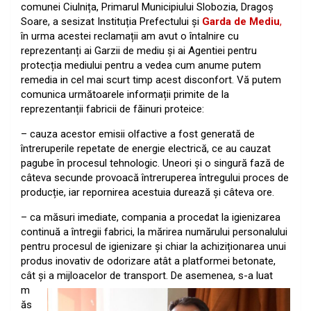
comunei Ciulnița, Primarul Municipiului Slobozia, Dragoș
Soare, a sesizat Instituția Prefectului și
Garda de Mediu
,
în urma acestei reclamații am avut o întalnire cu
reprezentanți ai Garzii de mediu și ai Agentiei pentru
protecția mediului pentru a vedea cum anume putem
remedia in cel mai scurt timp acest disconfort. Vă putem
comunica următoarele informații primite de la
reprezentanții fabricii de făinuri proteice:
– cauza acestor emisii olfactive a fost generată de
întreruperile repetate de energie electrică, ce au cauzat
pagube în procesul tehnologic. Uneori și o singură fază de
câteva secunde provoacă întreruperea întregului proces de
producție, iar repornirea acestuia durează și câteva ore.
– ca măsuri imediate, compania a procedat la igienizarea
continuă a întregii fabrici, la mărirea numărului personalului
pentru procesul de igienizare și chiar la achiziționarea unui
produs inovativ de odorizare atât a platformei betonate,
cât și a mijloacelor de transport. De
asemenea, s-a luat
m
ăs