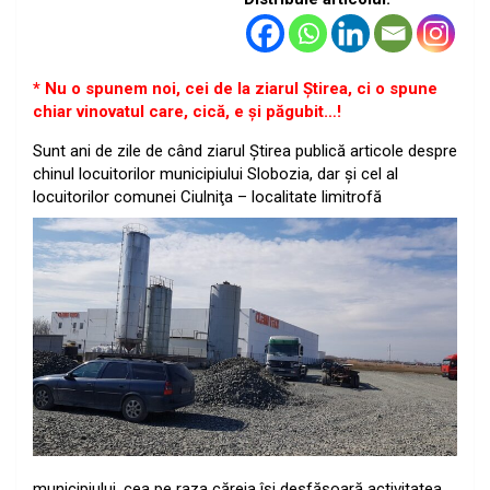
* Nu o spunem noi, cei de la ziarul Ştirea, ci o spune
chiar vinovatul care, cică, e şi păgubit…!
Sunt ani de zile de când ziarul Ştirea publică articole despre
chinul locuitorilor municipiului Slobozia, dar şi cel al
locuitorilor comunei
Ciulniţa – localitate limitrofă
municipiului, cea pe raza căreia îşi desfăşoară activitatea