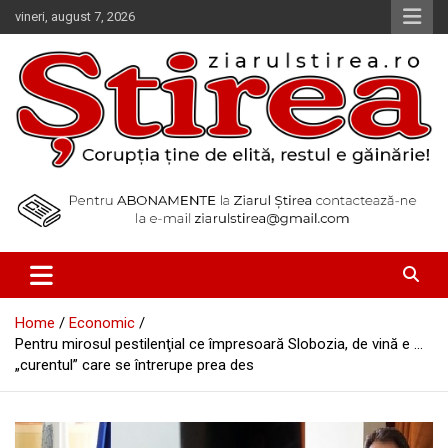
Skip
vineri, august 7, 2026
to
content
Corupția ține de elită, restul e găinărie!
Ziarul Știrea
Home
Economic
Pentru mirosul pestilenţial ce împresoară Slobozia, de vină e …
„curentul” care se întrerupe prea des