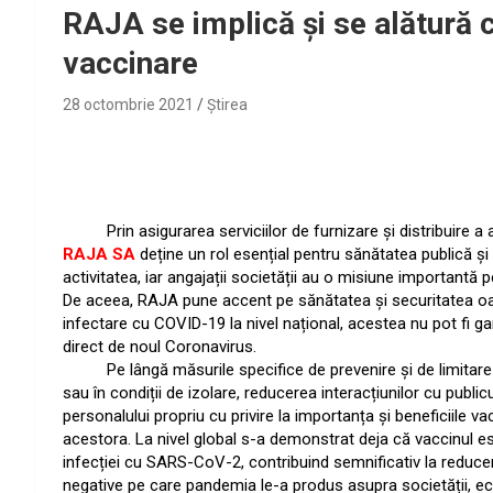
RAJA se implică și se alătură 
vaccinare
28 octombrie 2021
Ştirea
Prin asigurarea serviciilor de furnizare și distribuire a a
RAJA SA
deține un rol esențial pentru sănătatea publică și
activitatea, iar angajații societății au o misiune importantă pe
De aceea, RAJA pune accent pe sănătatea și securitatea oamen
infectare cu COVID-19 la nivel național, acestea nu pot fi ga
direct de noul Coronavirus.
Pe lângă măsurile specifice de prevenire și de limitare a di
sau în condiții de izolare, reducerea interacțiunilor cu publicu
personalului propriu cu privire la importanța și beneficiile va
acestora. La nivel global s-a demonstrat deja că vaccinul es
infecției cu SARS-CoV-2, contribuind semnificativ la reducerea
negative pe care pandemia le-a produs asupra societății, eco