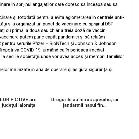
are în sprijinul angajaților care doresc să înceapă sau să
nare și totodată pentru a evita aglomerarea în centrele anti-
tății s-a organizat un punct de vaccinare cu sprijinul DSP
ți cu prima, a doua sau chiar a treia doză de vaccin
n vaccinare putem pune capăt pandemiei și să reluăm
ptat pentru serurile Pfizer – BioNTech și Johnson & Johnson.
împotriva COVID-19, urmând ca în perioada imediat
 sediile societății, unde vor avea acces și membrii familiilor
elor imunizate în aria de operare și asigură siguranța și
ILOR FICTIVE are
Drogurile au miros specific, iar
n județul Ialomița
jandarmii nasul fin...