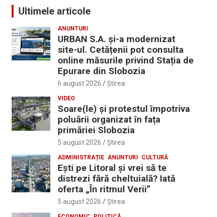
Ultimele articole
ANUNTURI
URBAN S.A. și-a modernizat
site-ul. Cetățenii pot consulta
online măsurile privind Stația de
Epurare din Slobozia
6 august 2026
Ştirea
VIDEO
Soare(le) și protestul împotriva
poluării organizat în fața
primăriei Slobozia
5 august 2026
Ştirea
ADMINISTRAȚIE
ANUNTURI
CULTURĂ
Eşti pe Litoral şi vrei să te
distrezi fără cheltuială? Iată
oferta „În ritmul Verii”
5 august 2026
Ştirea
ECONOMIC
POLITICĂ