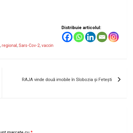
Distribuie articolul:
,
regional
,
Sars-Cov-2
,
vaccin
RAJA vinde două imobile în Slobozia şi Feteşti
 sunt marcate cu
*