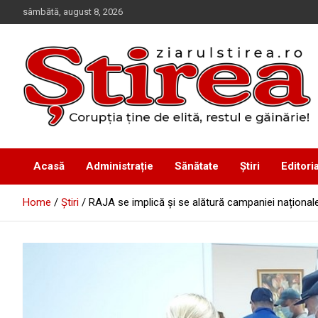
Skip
sâmbătă, august 8, 2026
to
content
Corupția ține de elită, restul e găinărie!
Ziarul Știrea
Acasă
Administrație
Sănătate
Știri
Editoria
Home
Știri
RAJA se implică și se alătură campaniei național