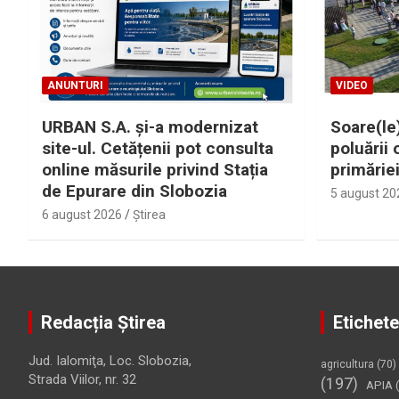
ANUNTURI
VIDEO
URBAN S.A. și-a modernizat
Soare(le)
site-ul. Cetățenii pot consulta
poluării 
online măsurile privind Stația
primărie
de Epurare din Slobozia
5 august 20
6 august 2026
Ştirea
Redacția Știrea
Etichete
Jud. Ialomiţa, Loc. Slobozia,
agricultura
(70)
Strada Viilor, nr. 32
(197)
APIA
(