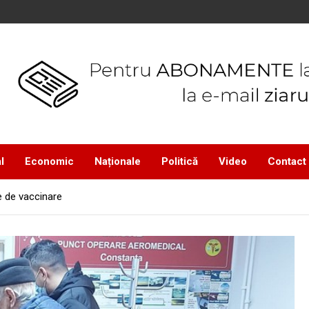
l
Economic
Naționale
Politică
Video
Contact
e de vaccinare