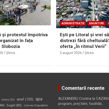
ADMINISTRAȚIE
ANUNTURI
 și protestul împotriva
Eşti pe Litoral şi vrei să
organizat în fața
distrezi fără cheltuială
i Slobozia
oferta „În ritmul Verii”
26
Ştirea
5 august 2026
Ştirea
Comentarii recente
apa
ALEXANDRU Cristina
la
CAZINO
anaf
(105)
amara
(52)
program, preţ bilet, facilităţi…
84)
buget
(85)
Camera Deputatilor