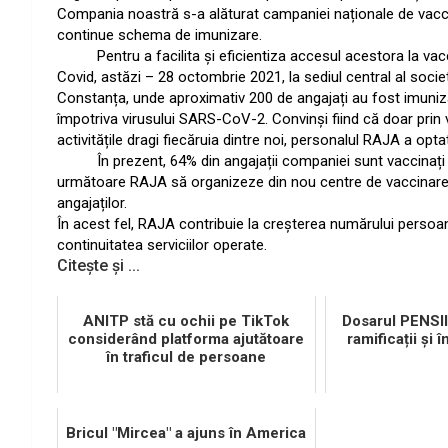
Compania noastră s-a alăturat campaniei naționale de vaccin
continue schema de imunizare.
Pentru a facilita și eficientiza accesul acestora la vacci
Covid, astăzi – 28 octombrie 2021, la sediul central al socie
Constanța, unde aproximativ 200 de angajați au fost imuniza
împotriva virusului SARS-CoV-2. Convinși fiind că doar pri
activitățile dragi fiecăruia dintre noi, personalul RAJA a o
În prezent, 64% din angajații companiei sunt vaccinați 
următoare RAJA să organizeze din nou centre de vaccinare la
angajaților.
În acest fel, RAJA contribuie la creșterea numărului persoan
continuitatea serviciilor operate.
Citește și ...
ANITP stă cu ochii pe TikTok
Dosarul PENSI
considerând platforma ajutătoare
ramificații și î
în traficul de persoane
Bricul "Mircea" a ajuns în America