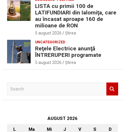
LISTA cu primii 100 de
LATIFUNDIARI din Ialomiţa, care
au încasat aproape 160 de
milioane de RON
5 august 2026
Ştirea
UNCATEGORIZED
Reţele Electrice anunţă
ÎNTRERUPERI programate
5 august 2026
Ştirea
S
e
a
r
c
h
AUGUST 2026
L
Ma
Mi
J
V
S
D