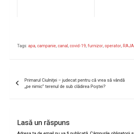
Tags:
apa
,
campanie
,
canal
,
covid-19
,
furnizor
,
operator
,
RAJA
Navigare
Primarul Ciulniţei – judecat pentru că vrea să vândă
în
„pe nimic” terenul de sub clădirea Poştei?
articole
Lasă un răspuns
Adresa ta de email nu va fi publicată.
Câmpurile obligatorii