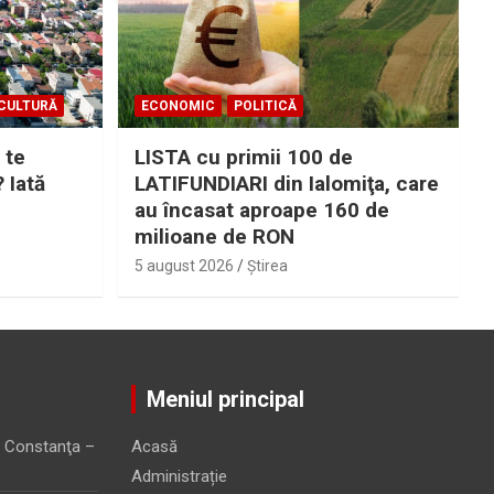
CULTURĂ
ECONOMIC
POLITICĂ
 te
LISTA cu primii 100 de
? Iată
LATIFUNDIARI din Ialomiţa, care
au încasat aproape 160 de
milioane de RON
5 august 2026
Ştirea
Meniul principal
 Constanţa –
Acasă
Administrație