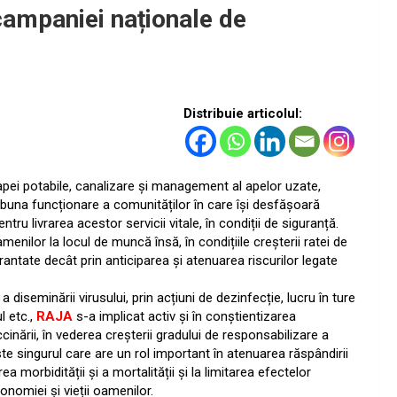
campaniei naționale de
Distribuie articolul:
pei potabile, canalizare și management al apelor uzate,
 buna funcționare a comunităților în care își desfășoară
ntru livrarea acestor servicii vitale, în condiții de siguranță.
ilor la locul de muncă însă, în condițiile creșterii ratei de
rantate decât prin anticiparea și atenuarea riscurilor legate
seminării virusului, prin acțiuni de dezinfecție, lucru în ture
l etc.,
RAJA
s-a implicat activ și în conștientizarea
ccinării, în vederea creșterii gradului de responsabilizare a
te singurul care are un rol important în atenuarea răspândirii
 morbidității și a mortalității și la limitarea efectelor
nomiei și vieții oamenilor.