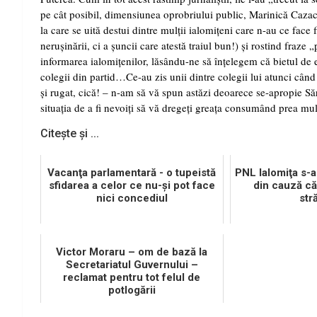
pe cât posibil, dimensiunea oprobriului public, Marinică Cazacu 
la care se uită destui dintre mulţii ialomiţeni care n-au ce fac
neruşinării, ci a şuncii care atestă traiul bun!) şi rostind fraze
informarea ialomiţenilor, lăsându-ne să înţelegem că bietul de el
colegii din partid…Ce-au zis unii dintre colegii lui atunci când 
şi rugat, cică! – n-am să vă spun astăzi deoarece se-apropie Să
situaţia de a fi nevoiţi să vă dregeţi greaţa consumând prea mu
Citește și ...
Vacanţa parlamentară - o tupeistă
PNL Ialomiţa s-a
sfidarea a celor ce nu-şi pot face
din cauză că
nici concediul
stră
Victor Moraru – om de bază la
Secretariatul Guvernului –
reclamat pentru tot felul de
potlogării