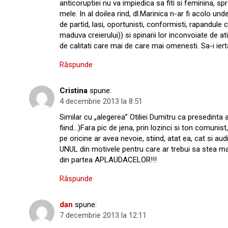
anticoruptiei nu va impiedica sa fiti si feminina, spre
mele. In al doilea rind, dl.Marinica n-ar fi acolo un
de partid, lasi, oportunisti, conformisti, rapandule ce
maduva creierului)) si spinarii lor inconvoiate de at
de calitati care mai de care mai omenesti. Sa-i iert
Răspunde
Cristina
spune:
4 decembrie 2013 la 8:51
Similar cu „alegerea” Otiliei Dumitru ca presedinta
fiind…)Fara pic de jena, prin lozinci si ton comunist
pe oricine ar avea nevoie, stiind, atat ea, cat si aud
UNUL din motivele pentru care ar trebui sa stea mai
din partea APLAUDACELOR!!!
Răspunde
dan
spune:
7 decembrie 2013 la 12:11