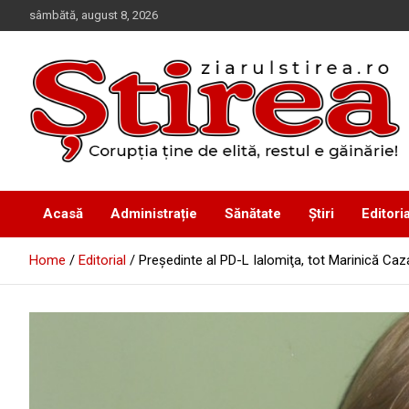
Skip
sâmbătă, august 8, 2026
to
content
Corupția ține de elită, restul e găinărie!
Ziarul Știrea
Acasă
Administrație
Sănătate
Știri
Editoria
Home
Editorial
Preşedinte al PD-L Ialomiţa, tot Marinică Caz