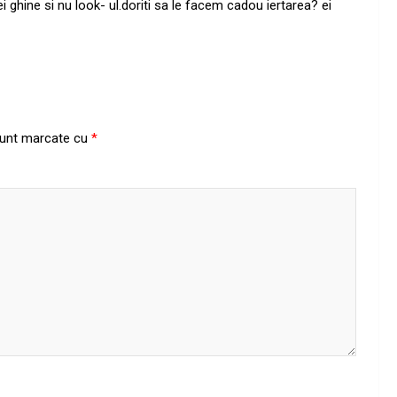
ghine si nu look- ul.doriti sa le facem cadou iertarea? ei
 sunt marcate cu
*