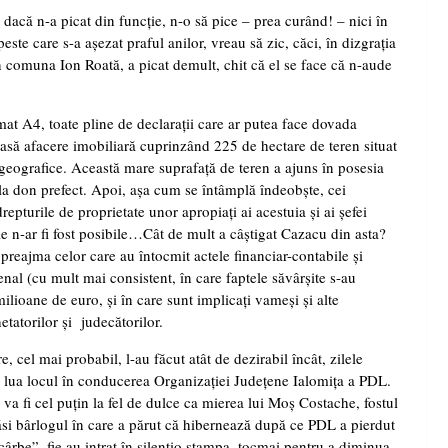
dacă n-a picat din funcţie, n-o să pice – prea curând! – nici în
este care s-a aşezat praful anilor, vreau să zic, căci, în dizgraţia
 din comuna Ion Roată, a picat demult, chit că el se face că n-aude
at A4, toate pline de declaraţii care ar putea face dovada
oasă afacere imobiliară cuprinzând 225 de hectare de teren situat
geografice. Această mare suprafaţă de teren a ajuns în posesia
la don prefect. Apoi, aşa cum se întâmplă îndeobşte, cei
epturile de proprietate unor apropiaţi ai acestuia şi ai şefei
ile n-ar fi fost posibile…Cât de mult a câştigat Cazacu din asta?
n preajma celor care au întocmit actele financiar-contabile şi
nal (cu mult mai consistent, în care faptele săvârşite s-au
ioane de euro, şi în care sunt implicaţi vameşi şi alte
etatorilor şi
judecătorilor.
, cel mai probabil, l-au făcut atât de dezirabil încât, zilele
-i lua locul în conducerea Organizaţiei Judeţene Ialomiţa a PDL.
va fi cel puţin la fel de dulce ca mierea lui Moş Costache, fostul
ăsi bârlogul în care a părut că hibernează după ce PDL a pierdut
 scârbe”, fie au intrat în silentio stampa, tocmai pentru a diminua,