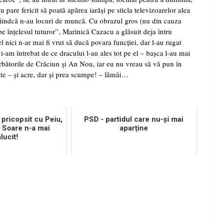
pare fericit să poată apărea iarăşi pe sticla televizoarelor alea
e fiindcă n-au locuri de muncă. Cu obrazul gros (nu din cauza
 „pe înţelesul tuturor”, Marinică Cazacu a glăsuit deja întru
 nici n-ar mai fi vrut să ducă povara funcţiei, dar l-au rugat
i-am întrebat de ce dracului l-au ales tot pe el – başca l-au mai
rbătorile de Crăciun şi An Nou, iar eu nu vreau să vă pun în
lte – şi acre, dar şi prea scumpe! – lămâi…
 pricopsit cu Peiu,
PSD - partidul care nu-și mai
 Soare n-a mai
aparține
lucit!