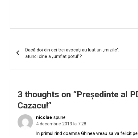
Navigare
Dacă doi din cei trei avocaţi au luat un „mizilic”,
în
atunci cine a „umflat potul”?
articole
3 thoughts on “
Preşedinte al P
Cazacu!
”
nicolae
spune:
4 decembrie 2013 la 7:28
In primul rind doamna Ghinea vreau sa va felicit pen