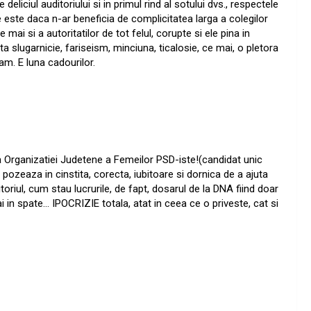
 deliciul auditoriului si in primul rind al sotului dvs., respectele
de este daca n-ar beneficia de complicitatea larga a colegilor
 mai si a autoritatilor de tot felul, corupte si ele pina in
ita slugarnicie, fariseism, minciuna, ticalosie, ce mai, o pletora
am. E luna cadourilor.
 a Organizatiei Judetene a Femeilor PSD-iste!(candidat unic
, pozeaza in cinstita, corecta, iubitoare si dornica de a ajuta
itoriul, cum stau lucrurile, de fapt, dosarul de la DNA fiind doar
 in spate… IPOCRIZIE totala, atat in ceea ce o priveste, cat si