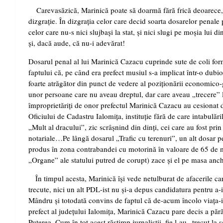
Carevasăzică, Marinică poate să doarmă fără frică deoarece, 
dizgraţie. În dizgraţia celor care decid soarta dosarelor penale p
celor care nu-s nici slujbaşi la stat, şi nici slugi pe moşia lui
şi, dacă aude, că nu-i adevărat!
Dosarul penal al lui Marinică Cazacu cuprinde sute de coli form
faptului că, pe când era prefect musiul s-a implicat într-o dubi
foarte atrăgător din punct de vedere al poziţionării economico-
unor persoane care nu aveau dreptul, dar care aveau „trecere” 
împroprietăriţi de onor prefectul Marinică Cazacu au cesionat dr
Oficiului de Cadastru Ialomiţa, instituţie fără de care intabulăr
„Mult al dracului”, zic scrâşnind din dinţi, cei care au fost pri
notariale…Pe lângă dosarul „Trafic cu terenuri”, un alt dosar pe
produs în zona contrabandei cu motorină în valoare de 65 de mil
„Organe” ale statului putred de corupt) zace şi el pe masa anch
În timpul acesta, Marinică îşi vede netulburat de afacerile care
trecute, nici un alt PDL-ist nu şi-a depus candidatura pentru a
Mândru şi totodată convins de faptul că de-acum încolo viaţa-i 
prefect al judeţului Ialomiţa, Marinică Cazacu pare decis a păr
Puterea. Cum în tot acest răstimp jurnaliştii, fie l-au „trecut la