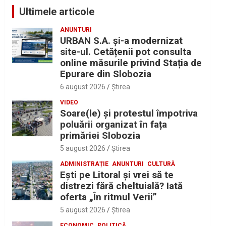
Ultimele articole
ANUNTURI
URBAN S.A. și-a modernizat
site-ul. Cetățenii pot consulta
online măsurile privind Stația de
Epurare din Slobozia
6 august 2026
Ştirea
VIDEO
Soare(le) și protestul împotriva
poluării organizat în fața
primăriei Slobozia
5 august 2026
Ştirea
ADMINISTRAȚIE
ANUNTURI
CULTURĂ
Eşti pe Litoral şi vrei să te
distrezi fără cheltuială? Iată
oferta „În ritmul Verii”
5 august 2026
Ştirea
ECONOMIC
POLITICĂ