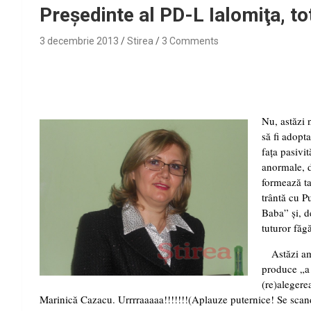
Preşedinte al PD-L Ialomiţa, t
3 decembrie 2013
Stirea
3 Comments
Nu, astăzi 
să fi adopt
faţa pasivit
anormale, d
formează tag
trântă cu Pu
Baba” şi, d
tuturor fă
Astăzi am
produce „a 
(re)alegere
Marinică Cazacu. Urrrraaaaa!!!!!!!(Aplauze puternice! Se scan