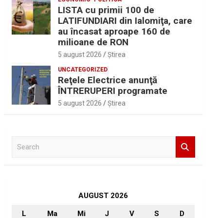
LISTA cu primii 100 de
LATIFUNDIARI din Ialomiţa, care
au încasat aproape 160 de
milioane de RON
5 august 2026
Ştirea
UNCATEGORIZED
Reţele Electrice anunţă
ÎNTRERUPERI programate
5 august 2026
Ştirea
S
e
a
r
c
h
AUGUST 2026
L
Ma
Mi
J
V
S
D