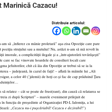
ot Marinică Cazacu!
Distribuie articolul:
n-am să „înfierez cu mânie proletară” aşa-zisa Opoziţie care pare
at poziţia struţului sau a mutului! Nu, astăzi n-am să mă revolt în
ăţii imorale, a complicităţii ilegale şi a „într-ajutorării tovărăşeşti”
e care se fac vinovate hoardele de consilieri locali care
ma jefuitorilor, chit că ăia din Opoziţie ar trebui să se ia la
terea – judeţeană, în cazul de faţă! – aflată în mâinile lui „Ali
esigur, a celor 40 (’jdemii) de hoţi ce-şi fac de cap prăduind Ţara
găduinţelor…
 să relatez – cât se poate de frust(rant), din cauză că relatarea se
treia zi după Scripturi” – marele eveniment prilejuit de
a în funcţia de preşedinte al Organizaţiei PD-L Ialomiţa, a lui
dează: „
Cazacu nu-i puşcăriabil! Cazacu e dezirabil
!”)