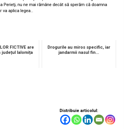
muna Perieţi, nu ne mai rămâne decât să sperăm că doamna
r va aplica legea…
ILOR FICTIVE are
Drogurile au miros specific, iar
n județul Ialomița
jandarmii nasul fin...
Distribuie articolul: