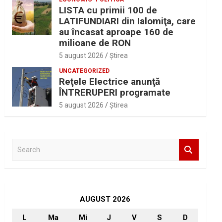
LISTA cu primii 100 de
LATIFUNDIARI din Ialomiţa, care
au încasat aproape 160 de
milioane de RON
5 august 2026
Ştirea
UNCATEGORIZED
Reţele Electrice anunţă
ÎNTRERUPERI programate
5 august 2026
Ştirea
S
e
a
r
c
h
AUGUST 2026
L
Ma
Mi
J
V
S
D