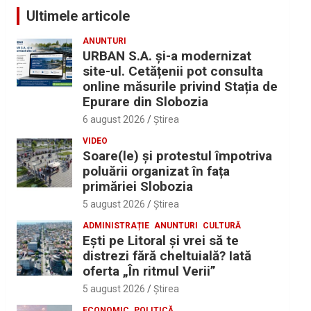
Ultimele articole
ANUNTURI
URBAN S.A. și-a modernizat
site-ul. Cetățenii pot consulta
online măsurile privind Stația de
Epurare din Slobozia
6 august 2026
Ştirea
VIDEO
Soare(le) și protestul împotriva
poluării organizat în fața
primăriei Slobozia
5 august 2026
Ştirea
ADMINISTRAȚIE
ANUNTURI
CULTURĂ
Eşti pe Litoral şi vrei să te
distrezi fără cheltuială? Iată
oferta „În ritmul Verii”
5 august 2026
Ştirea
ECONOMIC
POLITICĂ