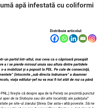
sumă apă infestată cu coliformi
Distribuie articolul:
tr-un partid într-altul, mai ceva ca o căprioară proaspăt
re a i se pierde mirosul unuia sau altuia dintre partidele
a s-a mobilizat şi a poposit la PDL. Pe cale de consecinţă,
omentele” (întocmite „sub directa îndrumare” a doamnei
ncolo, viaţa edilului-şef nu va mai fi tot atât de roz ca până
PNL,) fireşte că despre apa de la Perieţi se prezintă punctul
 apei de la Slobozia sau din alte localităţi ale judeţului
”
ostate pe site-ul ziarului Ştirea. Dar asta-i altă poveste…Să ne