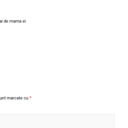
 vai de mama ei
 sunt marcate cu
*