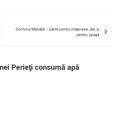
Doctorul Mănăilă – pârât pentru malpraxis, dar şi
pentru şpagă
nei Perieţi consumă apă