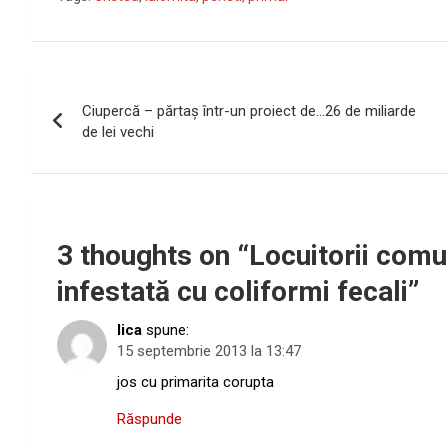
Navigare
Ciupercă – părtaş într-un proiect de…26 de miliarde
în
de lei vechi
articole
3 thoughts on “
Locuitorii comu
infestată cu coliformi fecali
”
lica
spune:
15 septembrie 2013 la 13:47
jos cu primarita corupta
Răspunde