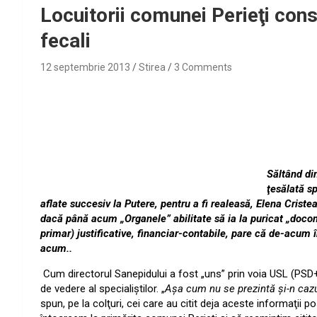
Locuitorii comunei Perieţi con
fecali
12 septembrie 2013
Stirea
3 Comments
Săltând din
ţesălată sp
aflate succesiv la Putere, pentru a fi realeasă, Elena Criste
dacă până acum „Organele” abilitate să ia la puricat „doc
primar) justificative, financiar-contabile, pare că de-acum î
acum..
Cum directorul Sanepidului a fost „uns” prin voia USL (PSD+
de vedere al specialiştilor. „
Aşa cum nu se prezintă şi-n cazul
spun, pe la colţuri, cei care au citit deja aceste informaţii p