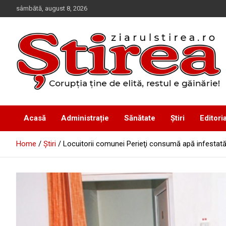
Skip
sâmbătă, august 8, 2026
to
content
Corupția ține de elită, restul e găinărie!
Ziarul Știrea
Acasă
Administrație
Sănătate
Știri
Editoria
Home
Știri
Locuitorii comunei Perieţi consumă apă infestată 