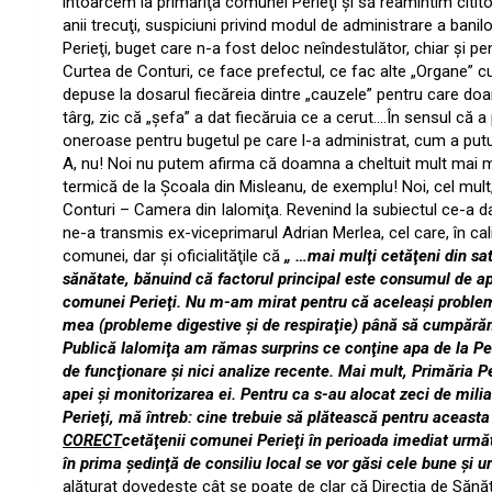
întoarcem la primăriţa comunei Perieţi şi să reamintim citito
anii trecuţi, suspiciuni privind modul de administrare a bani
Perieţi, buget care n-a fost deloc neîndestulător, chiar şi pe
Curtea de Conturi, ce face prefectul, ce fac alte „Organe” cu 
depuse la dosarul fiecăreia dintre „cauzele” pentru care do
târg, zic că „şefa” a dat fiecăruia ce a cerut….În sensul că a 
oneroase pentru bugetul pe care l-a administrat, cum a putu
A, nu! Noi nu putem afirma că doamna a cheltuit mult mai mu
termică de la Şcoala din Misleanu, de exemplu! Noi, cel mul
Conturi – Camera din Ialomiţa. Revenind la subiectul ce-a dat
ne-a transmis ex-viceprimarul Adrian Merlea, cel care, în cali
comunei, dar şi oficialităţile că
„ …mai mulţi cetăţeni din sa
sănătate, bănuind că factorul principal este consumul de ap
comunei Perieţi. Nu m-am mirat pentru că aceleaşi problem
mea (probleme digestive şi de respiraţie) până să cumpărăm
Publică Ialomiţa am rămas surprins ce conţine apa de la Peri
de funcţionare şi nici analize recente. Mai mult, Primăria Per
apei şi monitorizarea ei. Pentru ca s-au alocat zeci de mil
Perieţi, mă întreb: cine trebuie să plătească pentru aceasta 
CORECT
cetăţenii comunei Perieţi în perioada imediat urm
în prima şedinţă de consiliu local se vor găsi cele bune şi u
alăturat dovedeşte cât se poate de clar că Direcţia de Sănă