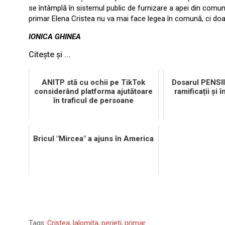
se întâmplă în sistemul public de furnizare a apei din co
primar Elena Cristea nu va mai face legea în comună, ci doa
IONICA GHINEA
Citește și ...
ANITP stă cu ochii pe TikTok
Dosarul PENSI
considerând platforma ajutătoare
ramificații și î
în traficul de persoane
Bricul "Mircea" a ajuns în America
Tags:
Cristea
,
Ialomita
,
perieti
,
primar