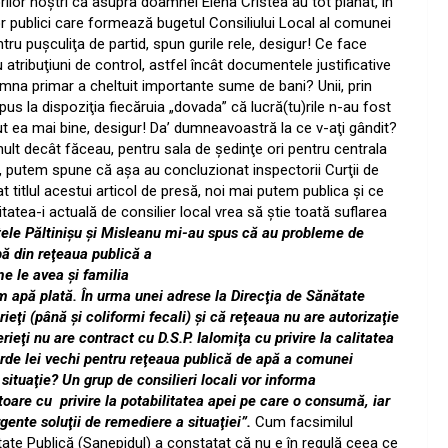
rilor noştri că asupra doamnei Elena Cristea au tot planat, în
lor publici care formează bugetul Consiliului Local al comunei
ntru puşculiţa de partid, spun gurile rele, desigur! Ce face
atribuţiuni de control, astfel încât documentele justificative
amna primar a cheltuit importante sume de bani? Unii, prin
pus la dispoziţia fiecăruia „dovada” că lucră(tu)rile n-au fost
t ea mai bine, desigur! Da’ dumneavoastră la ce v-aţi gândit?
lt decât făceau, pentru sala de şedinţe ori pentru centrala
t, putem spune că aşa au concluzionat inspectorii Curţii de
 titlul acestui articol de presă, noi mai putem publica şi ce
tatea-i actuală de consilier local vrea să ştie toată suflarea
tele Păltinişu şi Misleanu
mi-au spus că au probleme de
ă din reţeaua publică a
e le avea şi familia
 apă plată. În urma unei adrese la Direcţia de Sănătate
eţi (până şi coliformi fecali) şi că reţeaua nu are autorizaţie
ieţi nu are contract cu D.S.P. Ialomiţa cu privire la calitatea
iarde lei vechi pentru reţeaua publică de apă a comunei
situaţie? Un grup de consilieri locali vor informa
ătoare cu
privire la potabilitatea apei pe care o consumă, iar
rgente soluţii de remediere a situaţiei”.
Cum facsimilul
tate Publică (Sanepidul) a constatat că nu e în regulă ceea ce