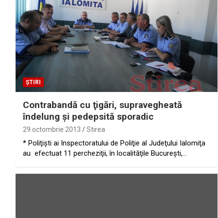
ȘTIRI
Contrabandă cu ţigări, supravegheată
îndelung şi pedepsită sporadic
29 octombrie 2013
Stirea
* Poliţişti ai Inspectoratului de Poliţie al Judeţului Ialomiţa
au efectuat 11 percheziţii, în localităţile Bucureşti,…