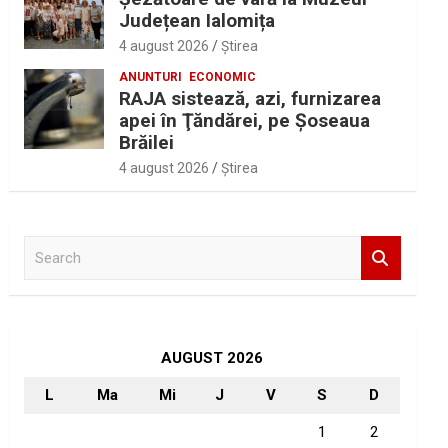
Județean Ialomița
4 august 2026
Ştirea
ANUNTURI
ECONOMIC
RAJA sistează, azi, furnizarea
apei în Ţăndărei, pe Şoseaua
Brăilei
4 august 2026
Ştirea
S
e
a
r
c
h
AUGUST 2026
L
Ma
Mi
J
V
S
D
1
2