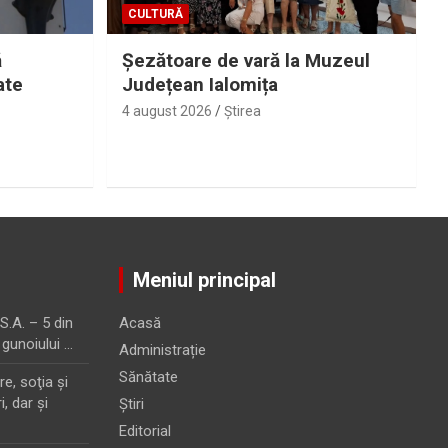
CULTURĂ
ă
Șezătoare de vară la Muzeul
ate
Județean Ialomița
4 august 2026
Ştirea
Meniul principal
.A. – 5 din
Acasă
 gunoiului …
Administrație
Sănătate
e, soţia şi
i, dar şi
Știri
Editorial