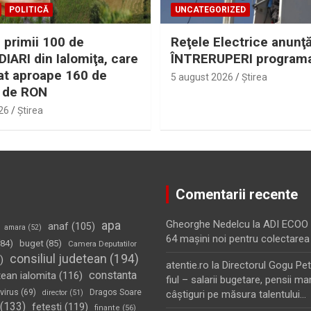
POLITICĂ
UNCATEGORIZED
 primii 100 de
Reţele Electrice anunţ
IARI din Ialomiţa, care
ÎNTRERUPERI program
at aproape 160 de
5 august 2026
Ştirea
 de RON
26
Ştirea
Comentarii recente
apa
Gheorghe Nedelcu
la
ADI ECOO S
anaf
(105)
amara
(52)
64 maşini noi pentru colectarea
84)
buget
(85)
Camera Deputatilor
consiliul judetean
(194)
)
atentie.ro
la
Directorul Gogu Petr
constanta
tean ialomita
(116)
fiul – salarii bugetare, pensii mar
virus
(69)
Dragos Soare
director
(51)
câştiguri pe măsura talentului…
(133)
fetesti
(119)
finante
(56)