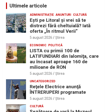
Ultimele articole
ADMINISTRAȚIE
ANUNTURI
CULTURĂ
Eşti pe Litoral şi vrei să te
distrezi fără cheltuială? Iată
oferta „În ritmul Verii”
5 august 2026
Ştirea
ECONOMIC
POLITICĂ
LISTA cu primii 100 de
LATIFUNDIARI din Ialomiţa, care
au încasat aproape 160 de
milioane de RON
5 august 2026
Ştirea
UNCATEGORIZED
Reţele Electrice anunţă
ÎNTRERUPERI programate
5 august 2026
Ştirea
CULTURĂ
Șezătoare de vară la Muzeul