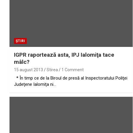
ȘTIRI
IGPR raportează asta, IPJ Ialomiţa tace
mâlc?
15 august 2013
Stirea
1 Comment
* În timp ce de la Biroul de presă al Inspectoratului Poliţei
Judeţene Ialomiţa ni…