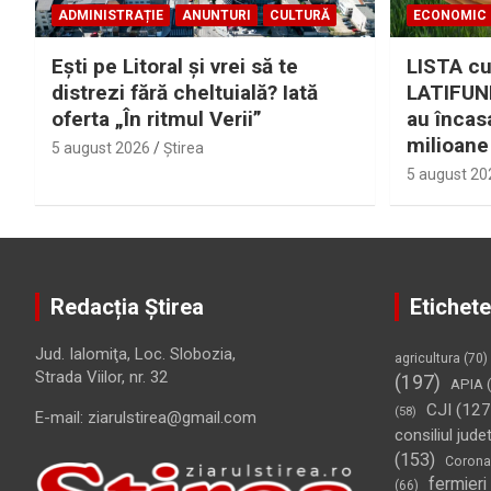
ADMINISTRAȚIE
ANUNTURI
CULTURĂ
ECONOMIC
Eşti pe Litoral şi vrei să te
LISTA cu
distrezi fără cheltuială? Iată
LATIFUND
oferta „În ritmul Verii”
au încas
milioane
5 august 2026
Ştirea
5 august 20
Redacția Știrea
Etichete
Jud. Ialomiţa, Loc. Slobozia,
agricultura
(70)
Strada Viilor, nr. 32
(197)
APIA
(
CJI
(127
(58)
E-mail: ziarulstirea@gmail.com
consiliul jude
(153)
Corona
fermieri
(66)