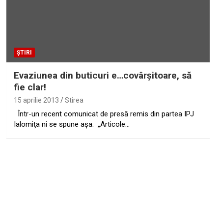
ȘTIRI
Evaziunea din buticuri e…covârşitoare, să
fie clar!
15 aprilie 2013
Stirea
Într-un recent comunicat de presă remis din partea IPJ
Ialomiţa ni se spune aşa: „Articole…