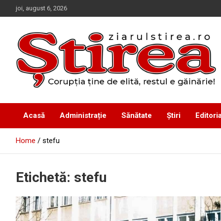
Skip
joi, august 6, 2026
to
content
Corupția ține de elită, restul e găinărie!
Ziarul Știrea
Acasă
Administrație
Sănătate
Știri
Editoria
Home
stefu
Etichetă:
stefu