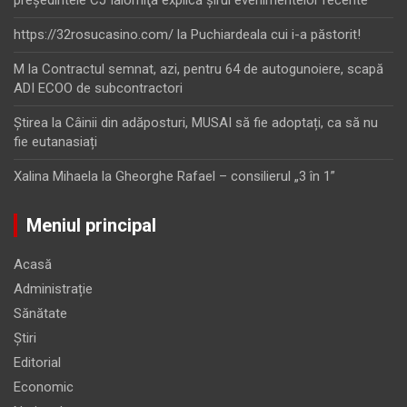
preşedintele CJ Ialomiţa explică şirul evenimentelor recente
https://32rosucasino.com/
la
Puchiardeala cui i-a păstorit!
M
la
Contractul semnat, azi, pentru 64 de autogunoiere, scapă
ADI ECOO de subcontractori
Ştirea
la
Câinii din adăposturi, MUSAI să fie adoptați, ca să nu
fie eutanasiați
Xalina Mihaela
la
Gheorghe Rafael – consilierul „3 în 1”
Meniul principal
Acasă
Administrație
Sănătate
Știri
Editorial
Economic