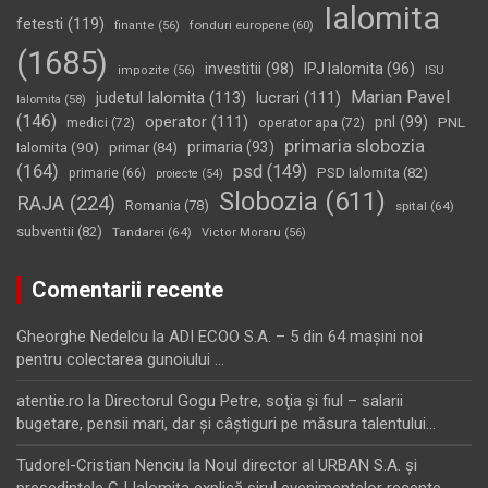
Ialomita
fetesti
(119)
fonduri europene
(60)
finante
(56)
(1685)
investitii
(98)
IPJ Ialomita
(96)
impozite
(56)
ISU
Marian Pavel
judetul Ialomita
(113)
lucrari
(111)
Ialomita
(58)
(146)
operator
(111)
pnl
(99)
PNL
medici
(72)
operator apa
(72)
primaria slobozia
Ialomita
(90)
primaria
(93)
primar
(84)
(164)
psd
(149)
PSD Ialomita
(82)
primarie
(66)
proiecte
(54)
Slobozia
(611)
RAJA
(224)
Romania
(78)
spital
(64)
subventii
(82)
Tandarei
(64)
Victor Moraru
(56)
Comentarii recente
Gheorghe Nedelcu
la
ADI ECOO S.A. – 5 din 64 maşini noi
pentru colectarea gunoiului …
atentie.ro
la
Directorul Gogu Petre, soţia şi fiul – salarii
bugetare, pensii mari, dar şi câştiguri pe măsura talentului…
Tudorel-Cristian Nenciu
la
Noul director al URBAN S.A. şi