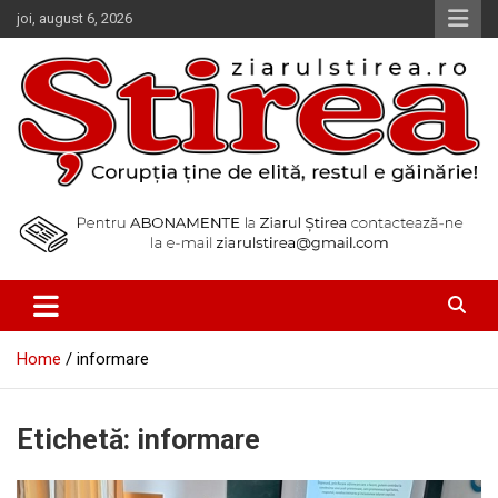
Skip
joi, august 6, 2026
to
content
Corupția ține de elită, restul e găinărie!
Ziarul Știrea
Home
informare
Etichetă:
informare