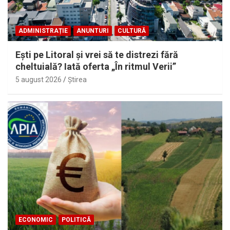
ADMINISTRAȚIE
ANUNTURI
CULTURĂ
Eşti pe Litoral şi vrei să te distrezi fără
cheltuială? Iată oferta „În ritmul Verii”
5 august 2026
Ştirea
ECONOMIC
POLITICĂ