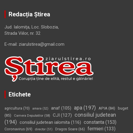
Redacția Știrea
Jud. Ialomiţa, Loc. Slobozia,
Strada Viilor, nr. 32
E-mail: ziarulstirea@gmail.com
Etichete
apa
(197)
anaf
(105)
APIA
(84)
buget
agricultura
(70)
amara
(52)
consiliul judetean
CJI
(127)
(85)
Camera Deputatilor
(58)
(194)
constanta
(153)
consiliul judetean ialomita
(116)
fermieri
(133)
Coronavirus
(69)
Dragos Soare
(66)
director
(51)