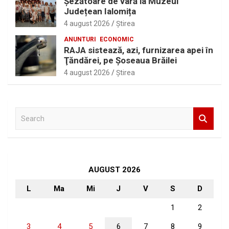
Șezătoare de vară la Muzeul
Județean Ialomița
4 august 2026
Ştirea
ANUNTURI
ECONOMIC
RAJA sistează, azi, furnizarea apei în
Ţăndărei, pe Şoseaua Brăilei
4 august 2026
Ştirea
S
e
a
r
c
h
AUGUST 2026
L
Ma
Mi
J
V
S
D
1
2
3
4
5
6
7
8
9