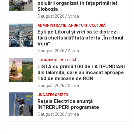
poluării organizat în fața primăriei
Slobozia
5 august 2026
Ştirea
ADMINISTRAȚIE
ANUNTURI
CULTURĂ
Eşti pe Litoral şi vrei să te distrezi
fără cheltuială? Iată oferta „În ritmul
Verii”
5 august 2026
Ştirea
ECONOMIC
POLITICĂ
LISTA cu primii 100 de LATIFUNDIARI
din Ialomiţa, care au încasat aproape
160 de milioane de RON
5 august 2026
Ştirea
UNCATEGORIZED
Reţele Electrice anunţă
ÎNTRERUPERI programate
5 august 2026
Ştirea