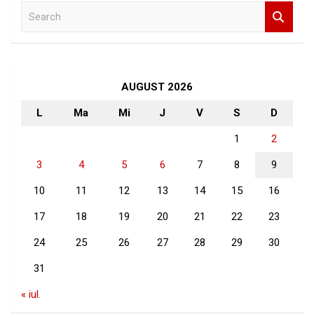
S
e
a
r
c
h
AUGUST 2026
L
Ma
Mi
J
V
S
D
1
2
3
4
5
6
7
8
9
10
11
12
13
14
15
16
17
18
19
20
21
22
23
24
25
26
27
28
29
30
31
« iul.