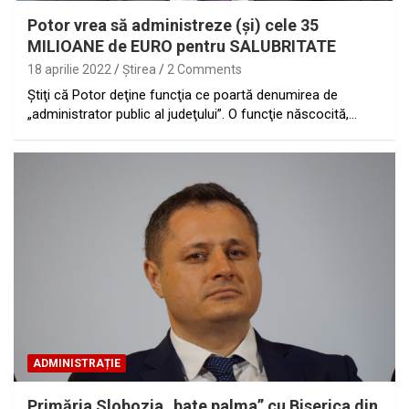
Potor vrea să administreze (şi) cele 35
MILIOANE de EURO pentru SALUBRITATE
18 aprilie 2022
Ştirea
2 Comments
Ştiţi că Potor deţine funcţia ce poartă denumirea de
„administrator public al judeţului”. O funcţie născocită,…
ADMINISTRAȚIE
Primăria Slobozia „bate palma” cu Biserica din