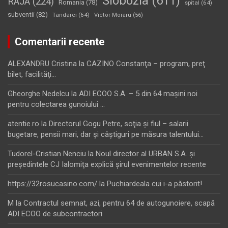
Slobozia
(611)
RAJA
(224)
Romania
(78)
spital
(64)
subventii
(82)
Tandarei
(64)
Victor Moraru
(56)
Comentarii recente
ALEXANDRU Cristina
la
CAZINO Constanţa – program, preţ
bilet, facilităţi…
Gheorghe Nedelcu
la
ADI ECOO S.A. – 5 din 64 maşini noi
pentru colectarea gunoiului …
atentie.ro
la
Directorul Gogu Petre, soţia şi fiul – salarii
bugetare, pensii mari, dar şi câştiguri pe măsura talentului…
Tudorel-Cristian Nenciu
la
Noul director al URBAN S.A. şi
preşedintele CJ Ialomiţa explică şirul evenimentelor recente
https://32rosucasino.com/
la
Puchiardeala cui i-a păstorit!
M
la
Contractul semnat, azi, pentru 64 de autogunoiere, scapă
ADI ECOO de subcontractori