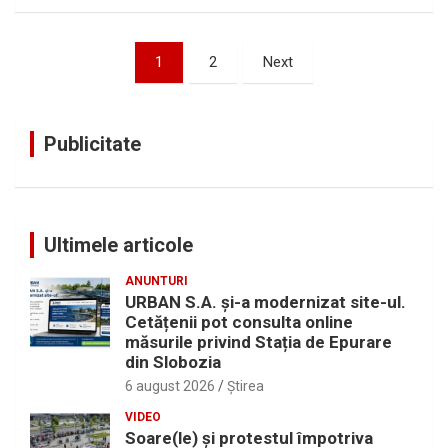
Paginație
1
2
Next
articole
Publicitate
Ultimele articole
ANUNTURI
URBAN S.A. și-a modernizat site-ul.
Cetățenii pot consulta online
măsurile privind Stația de Epurare
din Slobozia
6 august 2026
Ştirea
VIDEO
Soare(le) și protestul împotriva