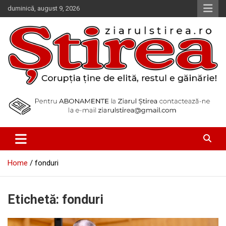
Skip
duminică, august 9, 2026
to
content
Corupția ține de elită, restul e găinărie!
Ziarul Știrea
Home
fonduri
Etichetă:
fonduri