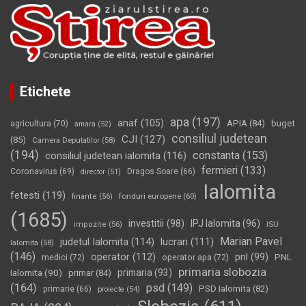
Etichete
apa
(197)
anaf
(105)
APIA
(84)
buget
agricultura
(70)
amara
(52)
consiliul judetean
CJI
(127)
(85)
Camera Deputatilor
(58)
(194)
constanta
(153)
consiliul judetean ialomita
(116)
fermieri
(133)
Coronavirus
(69)
Dragos Soare
(66)
director
(51)
Ialomita
fetesti
(119)
fonduri europene
(60)
finante
(56)
(1685)
investitii
(98)
IPJ Ialomita
(96)
impozite
(56)
ISU
Marian Pavel
judetul Ialomita
(114)
lucrari
(111)
Ialomita
(58)
(146)
operator
(112)
pnl
(99)
PNL
medici
(72)
operator apa
(72)
primaria slobozia
Ialomita
(90)
primaria
(93)
primar
(84)
(164)
psd
(149)
PSD Ialomita
(82)
primarie
(66)
proiecte
(54)