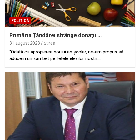
POLITICĂ
Primăria Ţăndărei strânge donaţii …
31 august 2023
Ştirea
“Odată cu apropierea noului an școlar, ne-am propus să
aducem un zâmbet pe fețele elevilor noștri.…