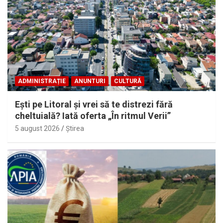
ADMINISTRAȚIE
ANUNTURI
CULTURĂ
Eşti pe Litoral şi vrei să te distrezi fără
cheltuială? Iată oferta „În ritmul Verii”
5 august 2026
Ştirea