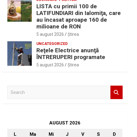
LISTA cu primii 100 de
LATIFUNDIARI din Ialomiţa, care
au încasat aproape 160 de
milioane de RON
5 august 2026
Ştirea
UNCATEGORIZED
Reţele Electrice anunţă
ÎNTRERUPERI programate
5 august 2026
Ştirea
S
e
a
r
c
h
AUGUST 2026
L
Ma
Mi
J
V
S
D