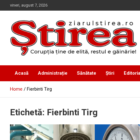
Skip
vineri, august 7, 2026
to
content
Corupția ține de elită, restul e găinărie!
Ziarul Știrea
Acasă
Administrație
Sănătate
Știri
Editoria
Home
Fierbinti Tirg
Etichetă:
Fierbinti Tirg