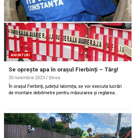
ANUNTURI
Se oprește apa în orașul Fierbinți – Târg!
20 noiembrie 2023
Ştirea
În orașul Fierbinți, județul Ialomița, se vor executa lucrări
de montare debitmetre pentru măsurarea și reglarea…