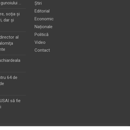
 gunoiului …
Știri
Editorial
e, soţia şi
Economic
i, dar şi
Naționale
Politică
director al
Video
alomiţa
nte
Contact
chiardeala
ntru 64 de
de
MUSAI să fie
i