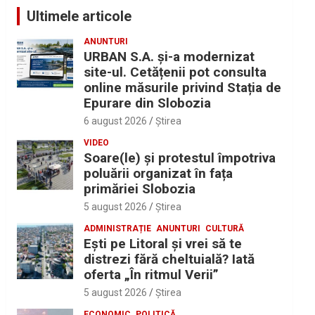
Ultimele articole
ANUNTURI
URBAN S.A. și-a modernizat
site-ul. Cetățenii pot consulta
online măsurile privind Stația de
Epurare din Slobozia
6 august 2026
Ştirea
VIDEO
Soare(le) și protestul împotriva
poluării organizat în fața
primăriei Slobozia
5 august 2026
Ştirea
ADMINISTRAȚIE
ANUNTURI
CULTURĂ
Eşti pe Litoral şi vrei să te
distrezi fără cheltuială? Iată
oferta „În ritmul Verii”
5 august 2026
Ştirea
ECONOMIC
POLITICĂ