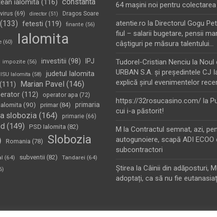
constanta
tean ialomita
(116)
64 maşini noi pentru colectarea
virus
(69)
Dragos Soare
director
(51)
(133)
atentie.ro
la
Directorul Gogu Petr
fetesti
(119)
finante
(56)
fiul – salarii bugetare, pensii mar
Ialomita
e
(60)
câştiguri pe măsura talentului…
investitii
(98)
IPJ
Tudorel-Cristian Nenciu
la
Noul 
impozite
(56)
URBAN S.A. şi preşedintele CJ I
judetul Ialomita
ISU Ialomita
(58)
explică şirul evenimentelor rece
Marian Pavel
(146)
(111)
erator
(112)
operator apa
(72)
https://32rosucasino.com/
la
Pu
Ialomita
(90)
primaria
primar
(84)
cui i-a păstorit!
a slobozia
(164)
primarie
(66)
sd
(149)
PSD Ialomita
(82)
M
la
Contractul semnat, azi, pe
Slobozia
)
autogunoiere, scapă ADI ECOO 
Romania
(78)
subcontractori
subventii
(82)
al
(64)
Tandarei
(64)
Ştirea
la
Câinii din adăposturi, 
6)
adoptați, ca să nu fie eutanasiaț