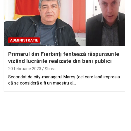
ADMINISTRAȚIE
Primarul din Fierbinţi fentează răspunsurile
vizând lucrările realizate din bani publici
20 februarie 2023
Ştirea
Secondat de city-managerul Mareş (cel care lasă impresia
că se consideră a fi un maestru al…