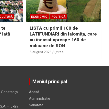
CULTURĂ
ECONOMIC
POLITICĂ
 te
LISTA cu primii 100 de
? Iată
LATIFUNDIARI din Ialomiţa, care
au încasat aproape 160 de
milioane de RON
5 august 2026
Ştirea
Meniul principal
 Constanţa –
Acasă
Administrație
Sănătate
.A. – 5 din