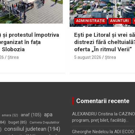
ADMINISTRAȚIE
ANUNTURI
 și protestul împotriva
Eşti pe Litoral şi vrei să
organizat în fața
distrezi fără cheltuială
i Slobozia
oferta „În ritmul Verii”
26
Ştirea
5 august 2026
Ştirea
Comentarii recente
apa
ALEXANDRU Cristina
la
CAZINO
anaf
(105)
amara
(52)
program, preţ bilet, facilităţi…
84)
buget
(85)
Camera Deputatilor
consiliul judetean
(194)
)
Gheorghe Nedelcu
la
ADI ECOO S