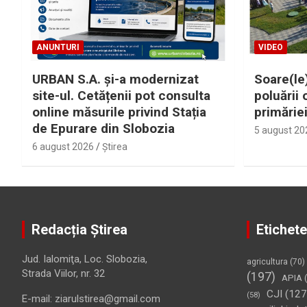
ANUNTURI
VIDEO
URBAN S.A. și-a modernizat
Soare(le)
site-ul. Cetățenii pot consulta
poluării 
online măsurile privind Stația
primărie
de Epurare din Slobozia
5 august 20
6 august 2026
Ştirea
Redacția Știrea
Etichete
Jud. Ialomiţa, Loc. Slobozia,
agricultura
(70)
Strada Viilor, nr. 32
(197)
APIA
(
CJI
(127
(58)
E-mail: ziarulstirea@gmail.com