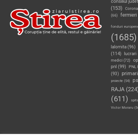
consiliul jude
(153)
Corona
fermieri
(66)
fonduri europen
(1685)
Ialomita
(96)
(114)
lucrari
op
medici
(72)
pnl
(99)
PNL 
primari
(93)
p
proiecte
(54)
RAJA
(224
(611)
spit
Victor Moraru
(5