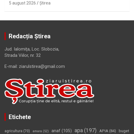
5 august 2026
Ştirea
Redacția Știrea
Jud. Ialomiţa, Loc. Slobozia,
Strada Viilor, nr. 32
E-mail: ziarulstirea@gmail.com
Etichete
apa
(197)
anaf
(105)
APIA
(84)
buget
agricultura
(70)
amara
(52)