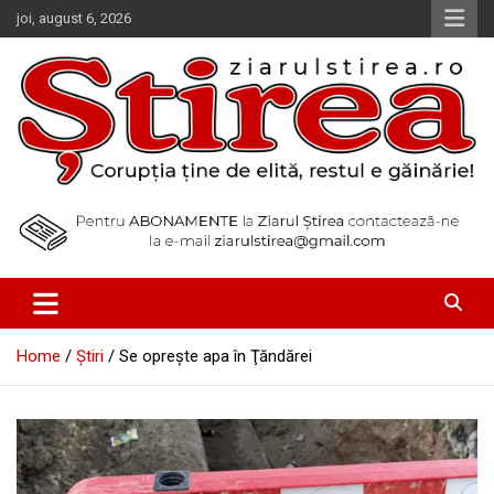
Skip
joi, august 6, 2026
to
content
Corupția ține de elită, restul e găinărie!
Ziarul Știrea
Home
Știri
Se opreşte apa în Ţăndărei