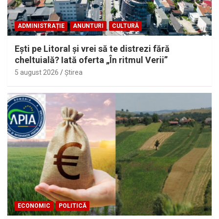
ADMINISTRAȚIE
ANUNTURI
CULTURĂ
Eşti pe Litoral şi vrei să te distrezi fără
cheltuială? Iată oferta „În ritmul Verii”
5 august 2026
Ştirea
ECONOMIC
POLITICĂ