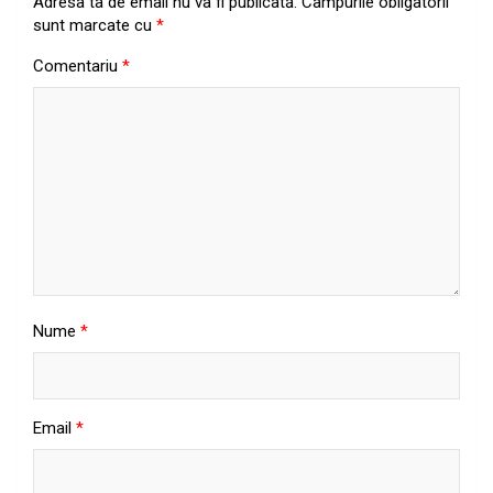
Adresa ta de email nu va fi publicată.
Câmpurile obligatorii
sunt marcate cu
*
Comentariu
*
Nume
*
Email
*