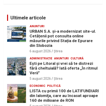
Ultimele articole
ANUNTURI
URBAN S.A. și-a modernizat site-ul.
Cetățenii pot consulta online
măsurile privind Stația de Epurare
din Slobozia
6 august 2026
Ştirea
ADMINISTRAȚIE
ANUNTURI
CULTURĂ
Eşti pe Litoral şi vrei să te distrezi
fără cheltuială? Iată oferta „În ritmul
Verii”
5 august 2026
Ştirea
ECONOMIC
POLITICĂ
LISTA cu primii 100 de LATIFUNDIARI
din Ialomiţa, care au încasat aproape
160 de milioane de RON