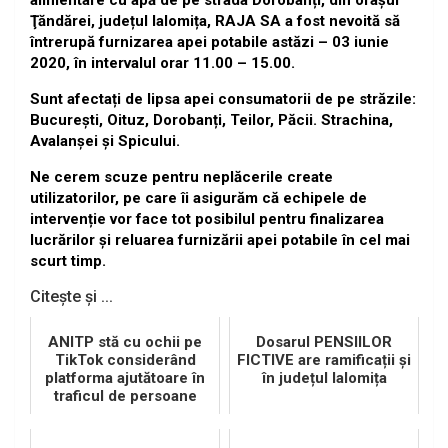
alimentare cu apă de pe strada Dorobanți, din oraşul
Ţăndărei, județul Ialomița, RAJA SA a fost nevoită să
întrerupă furnizarea apei potabile astăzi – 03 iunie
2020, în intervalul orar 11.00 – 15.00.
Sunt afectați de lipsa apei consumatorii de pe străzile:
București, Oituz, Dorobanți, Teilor, Păcii. Strachina,
Avalanșei și Spicului.
Ne cerem scuze pentru neplăcerile create
utilizatorilor, pe care îi asigurăm că echipele de
intervenție vor face tot posibilul pentru finalizarea
lucrărilor și reluarea furnizării apei potabile în cel mai
scurt timp.
Citește și ...
ANITP stă cu ochii pe
Dosarul PENSIILOR
TikTok considerând
FICTIVE are ramificații și
platforma ajutătoare în
în județul Ialomița
traficul de persoane