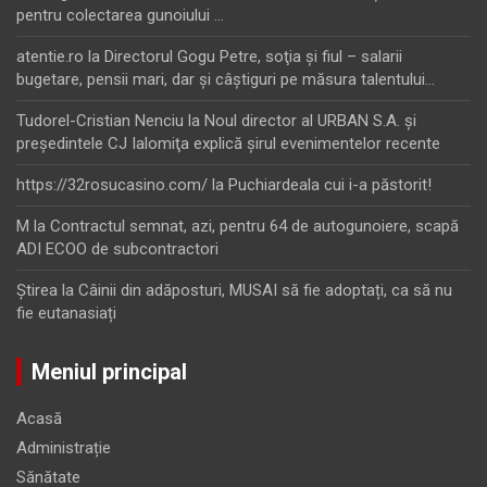
pentru colectarea gunoiului …
atentie.ro
la
Directorul Gogu Petre, soţia şi fiul – salarii
bugetare, pensii mari, dar şi câştiguri pe măsura talentului…
Tudorel-Cristian Nenciu
la
Noul director al URBAN S.A. şi
preşedintele CJ Ialomiţa explică şirul evenimentelor recente
https://32rosucasino.com/
la
Puchiardeala cui i-a păstorit!
M
la
Contractul semnat, azi, pentru 64 de autogunoiere, scapă
ADI ECOO de subcontractori
Ştirea
la
Câinii din adăposturi, MUSAI să fie adoptați, ca să nu
fie eutanasiați
Meniul principal
Acasă
Administrație
Sănătate