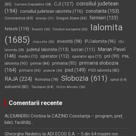
consiliul judetean
CJI
(127)
(85)
Camera Deputatilor
(58)
(194)
constanta
(153)
consiliul judetean ialomita
(116)
fermieri
(133)
Coronavirus
(69)
Dragos Soare
(66)
director
(51)
Ialomita
fetesti
(119)
fonduri europene
(60)
finante
(56)
(1685)
investitii
(98)
IPJ Ialomita
(96)
impozite
(56)
ISU
Marian Pavel
judetul Ialomita
(113)
lucrari
(111)
Ialomita
(58)
(146)
operator
(112)
pnl
(99)
PNL
medici
(72)
operator apa
(72)
primaria slobozia
Ialomita
(90)
primaria
(93)
primar
(84)
(164)
psd
(149)
PSD Ialomita
(82)
primarie
(66)
proiecte
(54)
Slobozia
(611)
RAJA
(224)
Romania
(78)
spital
(64)
subventii
(82)
Tandarei
(64)
Victor Moraru
(56)
Comentarii recente
ALEXANDRU Cristina
la
CAZINO Constanţa – program, preţ
bilet, facilităţi…
Gheorghe Nedelcu
la
ADI ECOO S.A. – 5 din 64 maşini noi