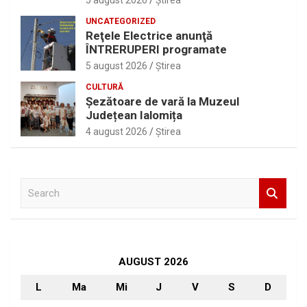
5 august 2026
Ştirea
UNCATEGORIZED
Reţele Electrice anunţă
ÎNTRERUPERI programate
5 august 2026
Ştirea
CULTURĂ
Șezătoare de vară la Muzeul
Județean Ialomița
4 august 2026
Ştirea
S
e
a
r
c
h
AUGUST 2026
L
Ma
Mi
J
V
S
D