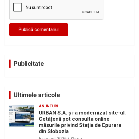
Publicitate
Ultimele articole
ANUNTURI
URBAN S.A. și-a modernizat site-ul.
Cetățenii pot consulta online
măsurile privind Stația de Epurare
din Slobozia
6 august 2026
Ştirea