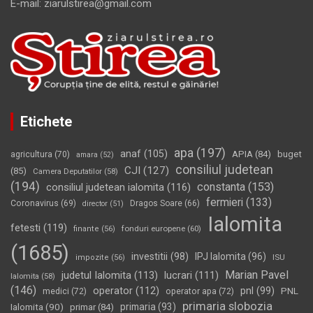
E-mail: ziarulstirea@gmail.com
Etichete
apa
(197)
anaf
(105)
APIA
(84)
buget
agricultura
(70)
amara
(52)
consiliul judetean
CJI
(127)
(85)
Camera Deputatilor
(58)
(194)
constanta
(153)
consiliul judetean ialomita
(116)
fermieri
(133)
Coronavirus
(69)
Dragos Soare
(66)
director
(51)
Ialomita
fetesti
(119)
fonduri europene
(60)
finante
(56)
(1685)
investitii
(98)
IPJ Ialomita
(96)
impozite
(56)
ISU
Marian Pavel
judetul Ialomita
(113)
lucrari
(111)
Ialomita
(58)
(146)
operator
(112)
pnl
(99)
PNL
medici
(72)
operator apa
(72)
primaria slobozia
Ialomita
(90)
primaria
(93)
primar
(84)