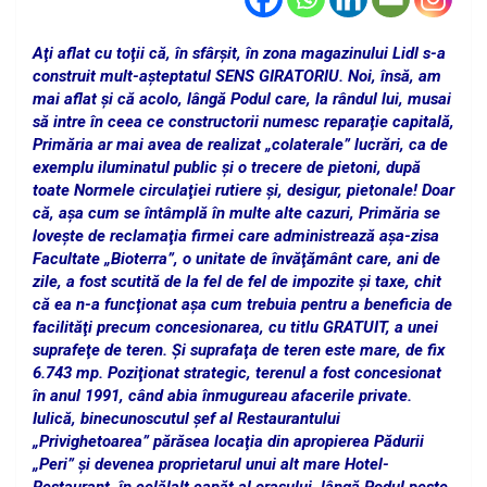
Aţi aflat cu toţii că, în sfârşit, în zona magazinului Lidl s-a
construit mult-aşteptatul SENS GIRATORIU. Noi, însă, am
mai aflat şi că acolo, lângă Podul care, la rândul lui, musai
să intre în ceea ce constructorii numesc reparaţie capitală,
Primăria ar mai avea de realizat „colaterale” lucrări, ca de
exemplu iluminatul public şi o trecere de pietoni, după
toate Normele circulaţiei rutiere şi, desigur, pietonale! Doar
că, aşa cum se întâmplă în multe alte cazuri, Primăria se
loveşte de reclamaţia firmei care administrează aşa-zisa
Facultate „Bioterra”, o unitate de învăţământ care, ani de
zile, a fost scutită de la fel de fel de impozite şi taxe, chit
că ea n-a funcţionat aşa cum trebuia pentru a beneficia de
facilităţi precum concesionarea, cu titlu GRATUIT, a unei
suprafeţe de teren. Şi suprafaţa de teren este mare, de fix
6.743 mp. Poziţionat strategic, terenul a fost concesionat
în anul 1991, când abia înmugureau afacerile private.
Iulică, binecunoscutul şef al Restaurantului
„Privighetoarea” părăsea locaţia din apropierea Pădurii
„Peri” şi devenea proprietarul unui alt mare Hotel-