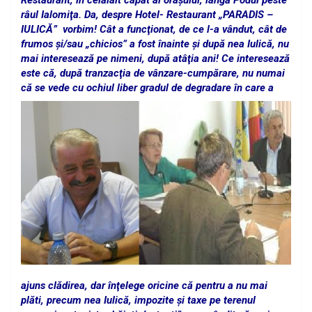
Restaurant, în celălalt capăt al oraşului, lângă Podul peste
râul Ialomiţa. Da, despre Hotel- Restaurant „PARADIS –
IULICĂ” vorbim! Cât a funcţionat, de ce l-a vândut, cât de
frumos şi/sau „chicios” a fost înainte şi după nea Iulică, nu
mai interesează pe nimeni, după atâţia ani! Ce interesează
este că, după tranzacţia de vânzare-cumpărare, nu numai
că se vede cu ochiul liber
gradul de degradare în care a
ajuns clădirea, dar înţelege oricine că pentru a nu mai
plăti, precum nea Iulică, impozite şi taxe pe terenul