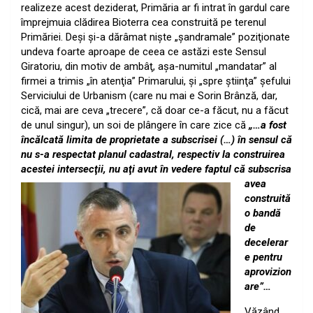
realizeze acest deziderat, Primăria ar fi intrat în gardul care
împrejmuia clădirea Bioterra cea construită pe terenul
Primăriei. Deşi şi-a dărâmat nişte „şandramale” poziţionate
undeva foarte aproape de ceea ce astăzi este Sensul
Giratoriu, din motiv de ambâţ, aşa-numitul „mandatar” al
firmei a trimis „în atenţia” Primarului, şi „spre ştiinţa” şefului
Serviciului de Urbanism (care nu mai e Sorin Brânză, dar,
cică, mai are ceva „trecere”, că doar ce-a făcut, nu a făcut
de unul singur), un soi de plângere în care zice că
„…a fost
încălcată limita de proprietate a subscrisei (…) în sensul că
nu s-a respectat planul cadastral, respectiv la construirea
acestei intersecţii, nu aţi avut în vedere faptul că subscrisa
avea
construită
o bandă
de
decelerar
e pentru
aprovizion
are”…
Văzând