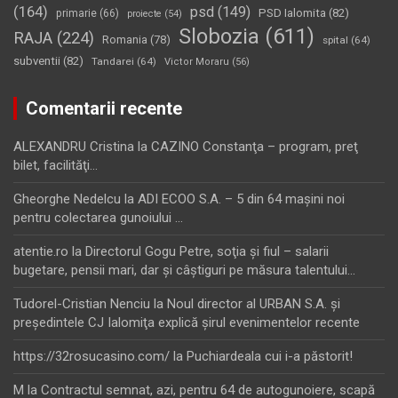
(164)
psd
(149)
PSD Ialomita
(82)
primarie
(66)
proiecte
(54)
Slobozia
(611)
RAJA
(224)
Romania
(78)
spital
(64)
subventii
(82)
Tandarei
(64)
Victor Moraru
(56)
Comentarii recente
ALEXANDRU Cristina
la
CAZINO Constanţa – program, preţ
bilet, facilităţi…
Gheorghe Nedelcu
la
ADI ECOO S.A. – 5 din 64 maşini noi
pentru colectarea gunoiului …
atentie.ro
la
Directorul Gogu Petre, soţia şi fiul – salarii
bugetare, pensii mari, dar şi câştiguri pe măsura talentului…
Tudorel-Cristian Nenciu
la
Noul director al URBAN S.A. şi
preşedintele CJ Ialomiţa explică şirul evenimentelor recente
https://32rosucasino.com/
la
Puchiardeala cui i-a păstorit!
M
la
Contractul semnat, azi, pentru 64 de autogunoiere, scapă