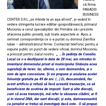
că firma
PARADIS
BUSINESS
CENTER S.R.L „se întinde la un aşa afront”, şi-având în
vedere stringenta lucrare edilitar-gospodărească, primarul
Mocioniu a cerut specialiştilor din Primărie să-i prezinte
afacerea public-privată, sub toate aspectele ei. Apoi, a
semnat corespondenţa ce s-a purtat cu domnul Zamfira
Iulian – administratorul firmei. Contactat telefonic pentru a
expune public un punct de vedere oficial, domnul Mocioniu
a precizat pentru ziarul nostru :
„ …În şedinţa de Consiliu
Local ce s-a desfăşurat în data de 28 mai, am introdus în
inventarul domeniului privat al municipiului Slobozia acea
suprafaţă de teren. Iar, ulterior, o vom dezmembra, şi o
vom da spre concesiune. Şi voi propune şi anularea acelei
folosinţe gratuite pe 49 de ani. (…) Ei, deocamdată, fac
acest artificiu şi refuză să facă această tranzacţie, ca să
beneficieze de scutirea de impozit. Sunt şi alte discuţii,
cum că acea tranzacţie, mă refer la vânzarea clădirii, ar fi
şi în vizorul DNA, dar sunt discuţii, şi asta, dumneavoastră
ca jurnalist ar trebui să investigaţi dacă este.. O să propun