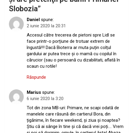
Slobozia
”
Daniel
spune:
2 iunie 2020 la 20:31
Accesul către trecerea de pietoni spre Lidl se
face printr-o porțiune de trotuar extrem de
îngustă!!! Dacă Bioterra ar muta puțin colțul
gardului ar putea trece și o mamă cu copilul în
cărucior (sau o persoană cu dizabilitati, aflată în
scaun cu rotile!
Răspunde
Marius
spune:
6 iunie 2020 la 3:20
Tot din zona MB-uri: Primare, ne scapi odată de
manelele care răsună din cartierul Bora, din
țigănime, în fiecare weekend, și ziua și noaptea?
Știu că ai sânge în tine și că dacă vrei poți…. Vrem
și noi să dormim, omule, în cartierul ăsta! Abaza,