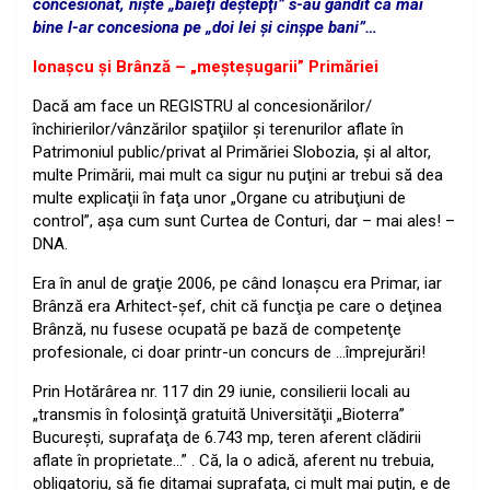
concesionat, nişte „băieţi deştepţi” s-au gândit că mai
bine l-ar concesiona pe „doi lei şi cinşpe bani”…
Ionaşcu şi Brânză – „meşteşugarii” Primăriei
Dacă am face un REGISTRU al concesionărilor/
închirierilor/vânzărilor spaţiilor şi terenurilor aflate în
Patrimoniul public/privat al Primăriei Slobozia, şi al altor,
multe Primării, mai mult ca sigur nu puţini ar trebui să dea
multe explicaţii în faţa unor „Organe cu atribuţiuni de
control”, aşa cum sunt Curtea de Conturi, dar – mai ales! –
DNA.
Era în anul de graţie 2006, pe când Ionaşcu era Primar, iar
Brânză era Arhitect-şef, chit că funcţia pe care o deţinea
Brânză, nu fusese ocupată pe bază de competenţe
profesionale, ci doar printr-un concurs de …împrejurări!
Prin Hotărârea nr. 117 din 29 iunie, consilierii locali au
„transmis în folosinţă gratuită Universităţii „Bioterra”
Bucureşti, suprafaţa de 6.743 mp, teren aferent clădirii
aflate în proprietate…” . Că, la o adică, aferent nu trebuia,
obligatoriu, să fie ditamai suprafaţa, ci mult mai puţin, e de