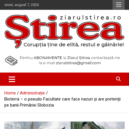
Skip
vineri, august 7, 2026
to
content
Corupția ține de elită, restul e găinărie!
Ziarul Știrea
Home
Administrație
Bioterra – o pseudo Facultate care face nazuri şi are pretenţii
pe banii Primăriei Slobozia