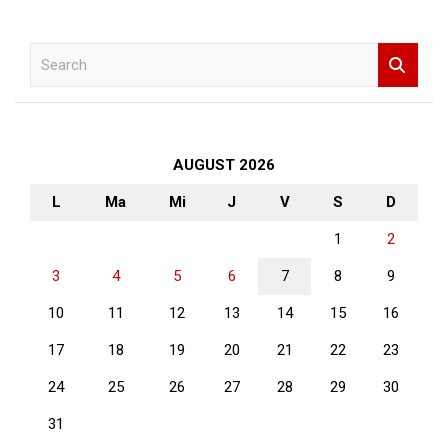
S
e
a
r
c
h
AUGUST 2026
L
Ma
Mi
J
V
S
D
1
2
3
4
5
6
7
8
9
10
11
12
13
14
15
16
17
18
19
20
21
22
23
24
25
26
27
28
29
30
31