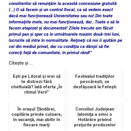
consilierilor să renunţăm la această concesiune gratuită
(…) O să facem şi un control fiscal, ca să vedem exact
dacă mai funcţionează Universitatea sau nu! Din toate
informaţiile mele, nu mai funcţionează, dar…Toate o să le
facem etapizat şi documentat! Zilele trecute am făcut
primul pas şi sper ca în următoarele maxim două-trei luni,
lucrurile să intre în normalitate. Reţineţi că noi îi ajutăm pe
cei din mediul privat, dar cu condiţia ca dânşii să fie
corecţi faţă de comunitate, în primul rând!”
Citește și ...
Eşti pe Litoral şi vrei să
Festivalul tradiţiilor
te distrezi fără
pescăreşti, se
cheltuială? Iată oferta „În
desfăşoară la Feteşti
ritmul Verii”
În oraşul Ţăndărei,
Consiliul Judeţean
copilăria prinde culoare,
Ialomiţa a emis o
în vacanţă, mai abitir în
Hotărâre privind
fiecare marţi
preţurile produselor
agricole