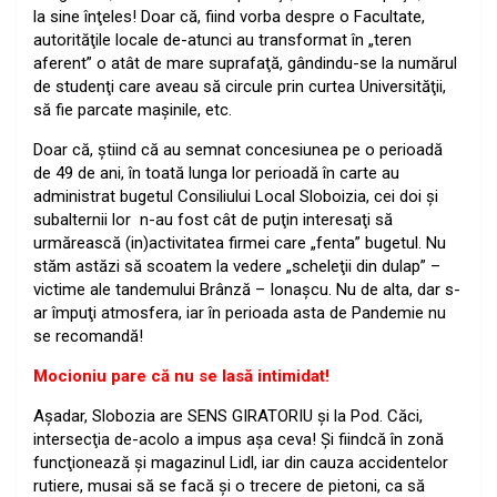
la sine înţeles! Doar că, fiind vorba despre o Facultate,
autorităţile locale de-atunci au transformat în „teren
aferent” o atât de mare suprafaţă, gândindu-se la numărul
de studenţi care aveau să circule prin curtea Universităţii,
să fie parcate maşinile, etc.
Doar că, ştiind că au semnat concesiunea pe o perioadă
de 49 de ani, în toată lunga lor perioadă în carte au
administrat bugetul Consiliului Local Sloboizia, cei doi şi
subalternii lor n-au fost cât de puţin interesaţi să
urmărească (in)activitatea firmei care „fenta” bugetul. Nu
stăm astăzi să scoatem la vedere „scheleţii din dulap” –
victime ale tandemului Brânză – Ionaşcu. Nu de alta, dar s-
ar împuţi atmosfera, iar în perioada asta de Pandemie nu
se recomandă!
Mocioniu pare că nu se lasă intimidat!
Aşadar, Slobozia are SENS GIRATORIU şi la Pod. Căci,
intersecţia de-acolo a impus aşa ceva! Şi fiindcă în zonă
funcţionează şi magazinul Lidl, iar din cauza accidentelor
rutiere, musai să se facă şi o trecere de pietoni, ca să