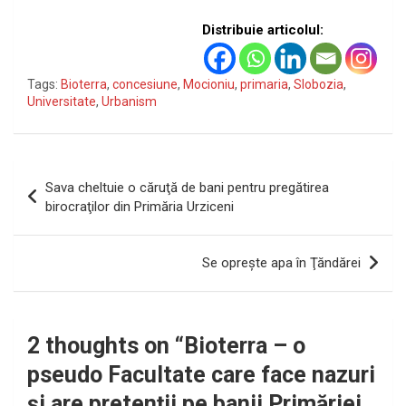
Distribuie articolul:
Tags:
Bioterra
,
concesiune
,
Mocioniu
,
primaria
,
Slobozia
,
Universitate
,
Urbanism
Navigare
Sava cheltuie o căruţă de bani pentru pregătirea
în
birocraţilor din Primăria Urziceni
articole
Se opreşte apa în Ţăndărei
2 thoughts on “
Bioterra – o
pseudo Facultate care face nazuri
şi are pretenţii pe banii Primăriei