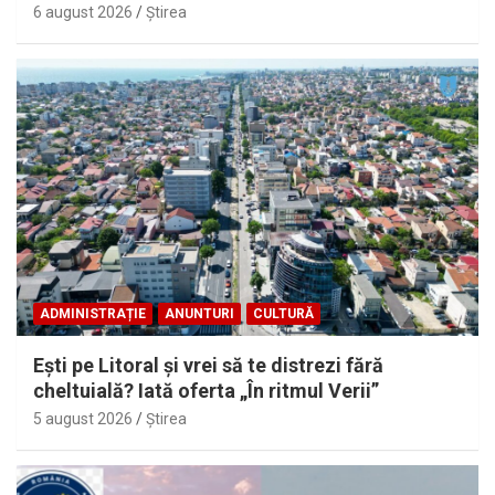
6 august 2026
Ştirea
ADMINISTRAȚIE
ANUNTURI
CULTURĂ
Eşti pe Litoral şi vrei să te distrezi fără
cheltuială? Iată oferta „În ritmul Verii”
5 august 2026
Ştirea