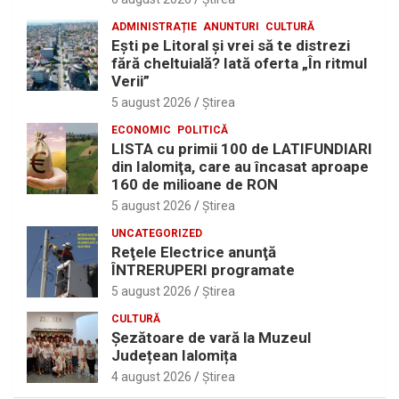
ADMINISTRAȚIE
ANUNTURI
CULTURĂ
Eşti pe Litoral şi vrei să te distrezi
fără cheltuială? Iată oferta „În ritmul
Verii”
5 august 2026
Ştirea
ECONOMIC
POLITICĂ
LISTA cu primii 100 de LATIFUNDIARI
din Ialomiţa, care au încasat aproape
160 de milioane de RON
5 august 2026
Ştirea
UNCATEGORIZED
Reţele Electrice anunţă
ÎNTRERUPERI programate
5 august 2026
Ştirea
CULTURĂ
Șezătoare de vară la Muzeul
Județean Ialomița
4 august 2026
Ştirea