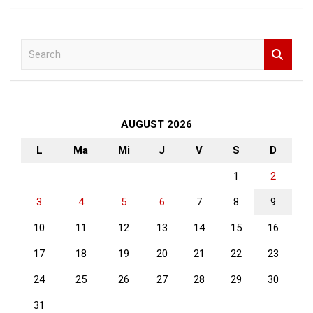
S
e
a
r
c
h
AUGUST 2026
L
Ma
Mi
J
V
S
D
1
2
3
4
5
6
7
8
9
10
11
12
13
14
15
16
17
18
19
20
21
22
23
24
25
26
27
28
29
30
31