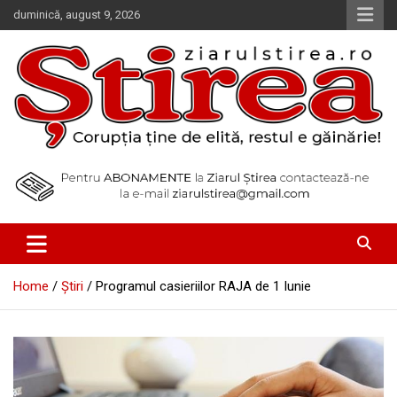
Skip
duminică, august 9, 2026
to
content
Corupția ține de elită, restul e găinărie!
Ziarul Știrea
Home
Știri
Programul casieriilor RAJA de 1 Iunie