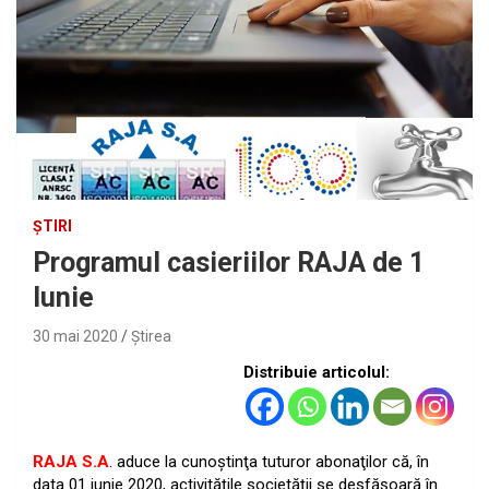
ȘTIRI
Programul casieriilor RAJA de 1
Iunie
30 mai 2020
Ştirea
Distribuie articolul:
RAJA S.A
. aduce la cunoştinţa tuturor abonaţilor că, în
data 01 iunie 2020, activitățile societății se desfășoară în