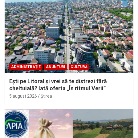
ADMINISTRAȚIE
ANUNTURI
CULTURĂ
Eşti pe Litoral şi vrei să te distrezi fără
cheltuială? Iată oferta „În ritmul Verii”
5 august 2026
Ştirea