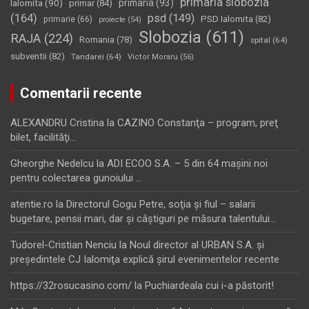
primaria slobozia
Ialomita
(90)
primaria
(93)
primar
(84)
(164)
psd
(149)
PSD Ialomita
(82)
primarie
(66)
proiecte
(54)
Slobozia
(611)
RAJA
(224)
Romania
(78)
spital
(64)
subventii
(82)
Tandarei
(64)
Victor Moraru
(56)
Comentarii recente
ALEXANDRU Cristina
la
CAZINO Constanţa – program, preţ
bilet, facilităţi…
Gheorghe Nedelcu
la
ADI ECOO S.A. – 5 din 64 maşini noi
pentru colectarea gunoiului …
atentie.ro
la
Directorul Gogu Petre, soţia şi fiul – salarii
bugetare, pensii mari, dar şi câştiguri pe măsura talentului…
Tudorel-Cristian Nenciu
la
Noul director al URBAN S.A. şi
preşedintele CJ Ialomiţa explică şirul evenimentelor recente
https://32rosucasino.com/
la
Puchiardeala cui i-a păstorit!