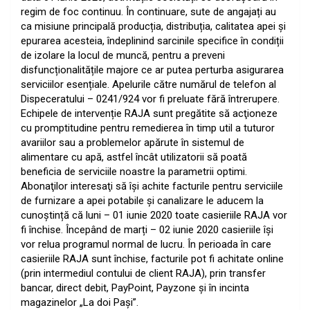
regim de foc continuu. În continuare, sute de angajați au
ca misiune principală producția, distribuția, calitatea apei și
epurarea acesteia, îndeplinind sarcinile specifice în condiții
de izolare la locul de muncă, pentru a preveni
disfuncționalitățile majore ce ar putea perturba asigurarea
serviciilor esențiale. Apelurile către numărul de telefon al
Dispeceratului – 0241/924 vor fi preluate fără întrerupere.
Echipele de intervenție RAJA sunt pregătite să acţioneze
cu promptitudine pentru remedierea în timp util a tuturor
avariilor sau a problemelor apărute în sistemul de
alimentare cu apă, astfel încât utilizatorii să poată
beneficia de serviciile noastre la parametrii optimi.
Abonaţilor interesaţi să îşi achite facturile pentru serviciile
de furnizare a apei potabile şi canalizare le aducem la
cunoștință că luni – 01 iunie 2020 toate casieriile RAJA vor
fi închise. Începând de marți – 02 iunie 2020 casieriile își
vor relua programul normal de lucru. În perioada în care
casieriile RAJA sunt închise, facturile pot fi achitate online
(prin intermediul contului de client RAJA), prin transfer
bancar, direct debit, PayPoint, Payzone și în incinta
magazinelor „La doi Pași”.