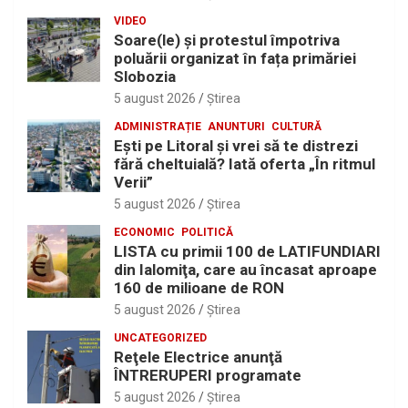
VIDEO
Soare(le) și protestul împotriva
poluării organizat în fața primăriei
Slobozia
5 august 2026
Ştirea
ADMINISTRAȚIE
ANUNTURI
CULTURĂ
Eşti pe Litoral şi vrei să te distrezi
fără cheltuială? Iată oferta „În ritmul
Verii”
5 august 2026
Ştirea
ECONOMIC
POLITICĂ
LISTA cu primii 100 de LATIFUNDIARI
din Ialomiţa, care au încasat aproape
160 de milioane de RON
5 august 2026
Ştirea
UNCATEGORIZED
Reţele Electrice anunţă
ÎNTRERUPERI programate
5 august 2026
Ştirea