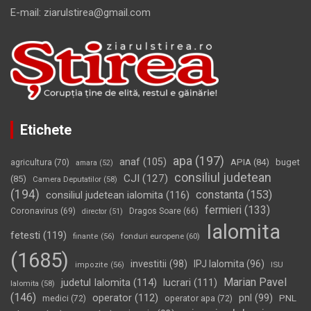
E-mail: ziarulstirea@gmail.com
Etichete
apa
(197)
anaf
(105)
APIA
(84)
buget
agricultura
(70)
amara
(52)
consiliul judetean
CJI
(127)
(85)
Camera Deputatilor
(58)
(194)
constanta
(153)
consiliul judetean ialomita
(116)
fermieri
(133)
Coronavirus
(69)
Dragos Soare
(66)
director
(51)
Ialomita
fetesti
(119)
fonduri europene
(60)
finante
(56)
(1685)
investitii
(98)
IPJ Ialomita
(96)
impozite
(56)
ISU
Marian Pavel
judetul Ialomita
(114)
lucrari
(111)
Ialomita
(58)
(146)
operator
(112)
pnl
(99)
PNL
medici
(72)
operator apa
(72)