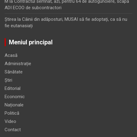
M
la
Contractul semnat, azi, pentru 64 de autogunoiere, scapă
ADI ECOO de subcontractori
Ştirea
la
Câinii din adăposturi, MUSAI să fie adoptați, ca să nu
fie eutanasiați
Meniul principal
Acasă
Administrație
Sănătate
Știri
Editorial
Economic
Naționale
Politică
Video
Contact