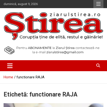
Skip
duminică, august 9, 2026
to
content
Corupția ține de elită, restul e găinărie!
Ziarul Știrea
Home
functionare RAJA
Etichetă:
functionare RAJA