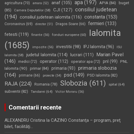
apa
(197)
anaf
(105)
APIA
(84)
buget
agricultura
(70)
amara
(52)
consiliul judetean
CJI
(127)
(85)
Camera Deputatilor
(58)
(194)
constanta
(153)
consiliul judetean ialomita
(116)
fermieri
(133)
Coronavirus
(69)
Dragos Soare
(66)
director
(51)
Ialomita
fetesti
(119)
fonduri europene
(60)
finante
(56)
(1685)
investitii
(98)
IPJ Ialomita
(96)
impozite
(56)
ISU
Marian Pavel
judetul Ialomita
(114)
lucrari
(111)
Ialomita
(58)
(146)
operator
(112)
pnl
(99)
PNL
medici
(72)
operator apa
(72)
primaria slobozia
Ialomita
(90)
primaria
(93)
primar
(84)
(164)
psd
(149)
PSD Ialomita
(82)
primarie
(66)
proiecte
(54)
Slobozia
(611)
RAJA
(224)
Romania
(78)
spital
(64)
subventii
(82)
Tandarei
(64)
Victor Moraru
(56)
Comentarii recente
ALEXANDRU Cristina
la
CAZINO Constanţa – program, preţ
bilet, facilităţi…