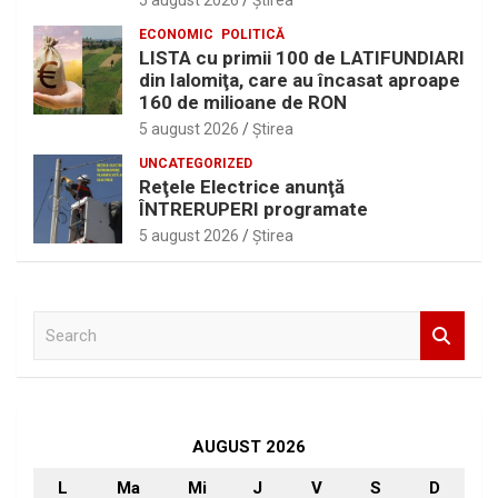
5 august 2026
Ştirea
ECONOMIC
POLITICĂ
LISTA cu primii 100 de LATIFUNDIARI
din Ialomiţa, care au încasat aproape
160 de milioane de RON
5 august 2026
Ştirea
UNCATEGORIZED
Reţele Electrice anunţă
ÎNTRERUPERI programate
5 august 2026
Ştirea
S
e
a
r
c
h
AUGUST 2026
L
Ma
Mi
J
V
S
D