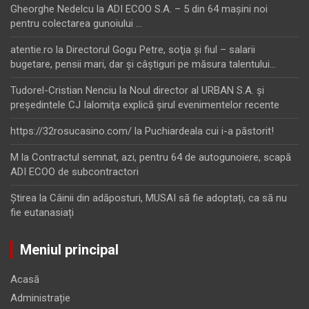
Gheorghe Nedelcu
la
ADI ECOO S.A. – 5 din 64 maşini noi
pentru colectarea gunoiului …
atentie.ro
la
Directorul Gogu Petre, soţia şi fiul – salarii
bugetare, pensii mari, dar şi câştiguri pe măsura talentului…
Tudorel-Cristian Nenciu
la
Noul director al URBAN S.A. şi
preşedintele CJ Ialomiţa explică şirul evenimentelor recente
https://32rosucasino.com/
la
Puchiardeala cui i-a păstorit!
M
la
Contractul semnat, azi, pentru 64 de autogunoiere, scapă
ADI ECOO de subcontractori
Ştirea
la
Câinii din adăposturi, MUSAI să fie adoptați, ca să nu
fie eutanasiați
Meniul principal
Acasă
Administrație