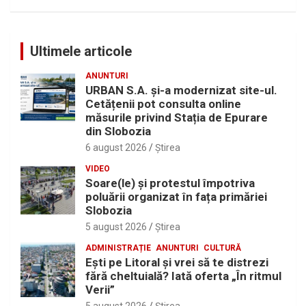
Ultimele articole
ANUNTURI
URBAN S.A. și-a modernizat site-ul.
Cetățenii pot consulta online
măsurile privind Stația de Epurare
din Slobozia
6 august 2026
Ştirea
VIDEO
Soare(le) și protestul împotriva
poluării organizat în fața primăriei
Slobozia
5 august 2026
Ştirea
ADMINISTRAȚIE
ANUNTURI
CULTURĂ
Eşti pe Litoral şi vrei să te distrezi
fără cheltuială? Iată oferta „În ritmul
Verii”