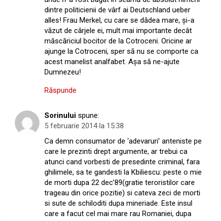
dintre politicienii de vârf ai Deutschland ueber
alles! Frau Merkel, cu care se dădea mare, şi-a
văzut de cârjele ei, mult mai importante decât
măscăriciul bocitor de la Cotroceni. Oricine ar
ajunge la Cotroceni, sper să nu se comporte ca
acest manelist analfabet. Aşa să ne-ajute
Dumnezeu!
Răspunde
Sorinului
spune:
5 februarie 2014 la 15:38
Ca demn consumator de ‘adevaruri’ anteniste pe
care le prezinti drept argumente, ar trebui ca
atunci cand vorbesti de presedinte criminal, fara
ghilimele, sa te gandesti la Kbiliescu: peste o mie
de morti dupa 22 dec’89(gratie teroristilor care
trageau din orice pozitie) si cateva zeci de morti
si sute de schiloditi dupa mineriade. Este insul
care a facut cel mai mare rau Romaniei, dupa