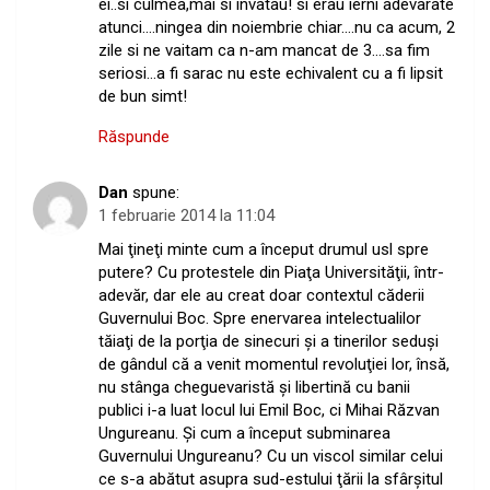
ei..si culmea,mai si invatau! si erau ierni adevarate
atunci….ningea din noiembrie chiar….nu ca acum, 2
zile si ne vaitam ca n-am mancat de 3….sa fim
seriosi…a fi sarac nu este echivalent cu a fi lipsit
de bun simt!
Răspunde
Dan
spune:
1 februarie 2014 la 11:04
Mai ţineţi minte cum a început drumul usl spre
putere? Cu protestele din Piaţa Universităţii, într-
adevăr, dar ele au creat doar contextul căderii
Guvernului Boc. Spre enervarea intelectualilor
tăiaţi de la porţia de sinecuri şi a tinerilor seduşi
de gândul că a venit momentul revoluţiei lor, însă,
nu stânga cheguevaristă şi libertină cu banii
publici i-a luat locul lui Emil Boc, ci Mihai Răzvan
Ungureanu. Şi cum a început subminarea
Guvernului Ungureanu? Cu un viscol similar celui
ce s-a abătut asupra sud-estului ţării la sfârşitul