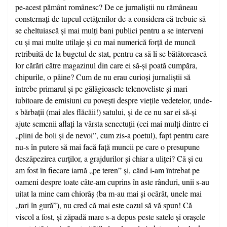
pe-acest pământ românesc? De ce jurnaliştii nu rămâneau
consternaţi de tupeul cetăţenilor de-a considera că trebuie să
se cheltuiască şi mai mulţi bani publici pentru a se interveni
cu şi mai multe utilaje şi cu mai numerică forţă de muncă
retribuită de la bugetul de stat, pentru ca să li se bătătorească
lor cărări către magazinul din care ei să-şi poată cumpăra,
chipurile, o pâine? Cum de nu erau curioşi jurnaliştii să
întrebe primarul şi pe gălăgioasele telenoveliste şi mari
iubitoare de emisiuni cu poveşti despre vieţile vedetelor, unde-
s bărbaţii (mai ales flăcăii!) satului, şi de ce nu sar ei să-şi
ajute semenii aflaţi la vârsta senectuţii (cei mai mulţi dintre ei
„plini de boli şi de nevoi”, cum zis-a poetul), fapt pentru care
nu-s în putere să mai facă faţă muncii pe care o presupune
deszăpezirea curţilor, a grajdurilor şi chiar a uliţei? Că şi eu
am fost în fiecare iarnă „pe teren” şi, când i-am întrebat pe
oameni despre toate câte-am cuprins în aste rânduri, unii s-au
uitat la mine cam chiorâş (ba m-au mai şi ocărât, unele mai
„tari în gură”), nu cred că mai este cazul să vă spun! Că
viscol a fost, şi zăpadă mare s-a depus peste satele şi oraşele