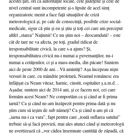
acestei ţări, ori că autorităţile locale, cele judeţene şi cele de
nivel central sunt incompetente şi-s lipsite de acel simţ
organizatoric menit a face faţă situaţiilor de criză
meteorologică şi, pe cale de consecinţă, posibile crize social-
medicale, sigur că ştiu şi eu şi ştiu şi toţi cei care am perceput
altfel „starea” Naţiunii! Ce nu ştim noi – deocamdată! – este
cât de tare ne va afecta, pe toţi, gradul ridicat de
iresponsabilitate civică, la care s-a ajuns? Şi,
iresponsabilitatea civică nu-i numai a guvernanţilor, nu-i
numai a cetăţenilor, ci şi a mass-media, din păcate! Suntem
aici de peste 2000 de ani…Vă amintiţi? Aşa începeau nişte
versuri în care, cu mândrie proletară, Neamul românesc era
înfăţişat ca Neam viteaz, harnic, cinstit, ospitalier ş.a.m.d…
Aşadar, suntem aici de 2014 ani, şi ce facem noi, cei care
formăm acest Neam? Ne comportăm ca şi când ar fi prima
iarnă? Ca şi când ne-am înzăpezit pentru prima dată şi nu
ştim cum să ieşim de sub nămeţi? Ca şi când n-am şti că
„iarna nu-i ca vara”, fapt pentru care „toată suflarea satului”
trebuie să-şi facă provizii, mai ales atunci când şi meteorologii
ne avertizează că „vor cădea însemnate cantităţi de zăpadă, că