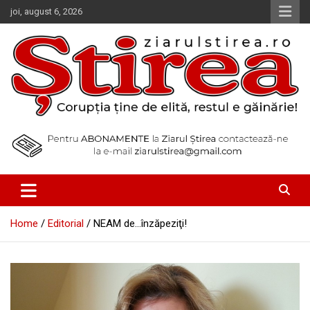
Skip
joi, august 6, 2026
to
content
Corupția ține de elită, restul e găinărie!
Ziarul Știrea
Home
Editorial
NEAM de…înzăpeziţi!