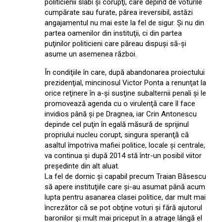
politicienii slabi şi corupţi, care depind de voturile
cumpărate sau furate, părea ireversibil, astăzi
angajamentul nu mai este la fel de sigur. Şi nu din
partea oamenilor din instituţii, ci din partea
puţinilor politicieni care păreau dispuşi să-şi
asume un asemenea război.
În condiţiile în care, după abandonarea proiectului
prezidenţial, mincinosul Victor Ponta a renunţat la
orice reţinere în a-şi susţine subalternii penali şi le
promovează agenda cu o virulenţă care îl face
invidios până şi pe Dragnea, iar Crin Antonescu
depinde cel puţin în egală măsură de sprijinul
propriului nucleu corupt, singura speranţă că
asaltul împotriva mafiei politice, locale şi centrale,
va continua şi după 2014 stă într-un posibil viitor
preşedinte din alt aluat.
La fel de dornic şi capabil precum Traian Băsescu
să apere instituţiile care şi-au asumat până acum
lupta pentru asanarea clasei politice, dar mult mai
încrezător că se pot obţine voturi şi fără ajutorul
baronilor şi mult mai priceput în a atrage lângă el