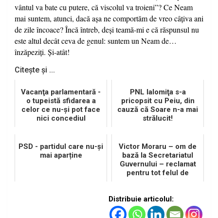
vântul va bate cu putere, că viscolul va troieni”? Ce Neam
mai suntem, atunci, dacă aşa ne comportăm de vreo câţiva ani
de zile încoace? Încă întreb, deşi teamă-mi e că răspunsul nu
este altul decât ceva de genul: suntem un Neam de…
înzăpeziţi. Şi-atât!
Citește și ...
Vacanţa parlamentară -
PNL Ialomiţa s-a
o tupeistă sfidarea a
pricopsit cu Peiu, din
celor ce nu-şi pot face
cauză că Soare n-a mai
nici concediul
strălucit!
PSD - partidul care nu-și
Victor Moraru – om de
mai aparține
bază la Secretariatul
Guvernului – reclamat
pentru tot felul de
potlogării
Distribuie articolul: