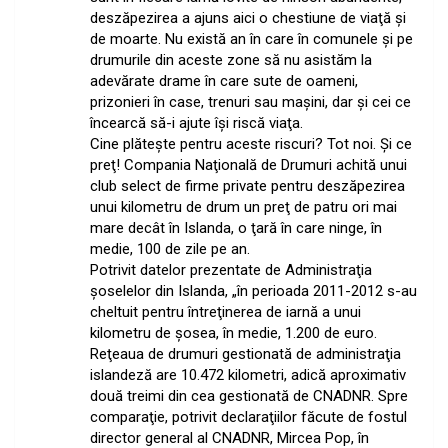
deszăpezirea a ajuns aici o chestiune de viaţă şi
de moarte. Nu există an în care în comunele şi pe
drumurile din aceste zone să nu asistăm la
adevărate drame în care sute de oameni,
prizonieri în case, trenuri sau maşini, dar şi cei ce
încearcă să-i ajute îşi riscă viaţa.
Cine plăteşte pentru aceste riscuri? Tot noi. Şi ce
preţ! Compania Naţională de Drumuri achită unui
club select de firme private pentru deszăpezirea
unui kilometru de drum un preţ de patru ori mai
mare decât în Islanda, o ţară în care ninge, în
medie, 100 de zile pe an.
Potrivit datelor prezentate de Administraţia
şoselelor din Islanda, „în perioada 2011-2012 s-au
cheltuit pentru întreţinerea de iarnă a unui
kilometru de şosea, în medie, 1.200 de euro.
Reţeaua de drumuri gestionată de administraţia
islandeză are 10.472 kilometri, adică aproximativ
două treimi din cea gestionată de CNADNR. Spre
comparaţie, potrivit declaraţiilor făcute de fostul
director general al CNADNR, Mircea Pop, în