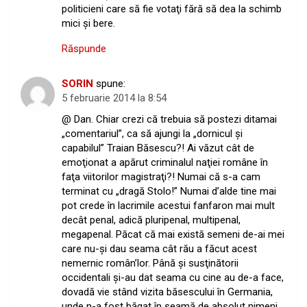
politicieni care să fie votaţi fără să dea la schimb
mici şi bere.
Răspunde
SORIN
spune:
5 februarie 2014 la 8:54
@ Dan. Chiar crezi că trebuia să postezi ditamai
„comentariul”, ca să ajungi la „dornicul şi
capabilul” Traian Băsescu?! Ai văzut cât de
emoţionat a apărut criminalul naţiei române în
faţa viitorilor magistraţi?! Numai că s-a cam
terminat cu „dragă Stolo!” Numai d’alde tine mai
pot crede în lacrimile acestui fanfaron mai mult
decât penal, adică pluripenal, multipenal,
megapenal. Păcat că mai există semeni de-ai mei
care nu-şi dau seama cât rău a făcut acest
nemernic român’lor. Până şi susţinătorii
occidentali şi-au dat seama cu cine au de-a face,
dovadă vie stând vizita băsescului în Germania,
unde n-a fost băgat în seamă de absolut nimeni