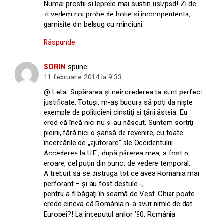
Numai prostii si leprele mai sustin usl/psd! Zi de
zi vedem noi probe de hotie si incompententa,
garnisite din belsug cu minciuni.
Răspunde
SORIN
spune:
11 februarie 2014 la 9:33
@ Lelia. Supărarea şi neîncrederea ta sunt perfect
justificate. Totuşi, m-aş bucura să poţi da nişte
exemple de politicieni cinstiţi ai ţării ăsteia. Eu
cred că încă nici nu s-au născut. Suntem sortiţi
pieirii, fără nici o şansă de revenire, cu toate
încercările de „ajutorare” ale Occidentului.
Accederea la U.E., după părerea mea, a fost o
eroare, cel puţin din punct de vedere temporal.
A trebuit să se distrugă tot ce avea România mai
perforant – şi au fost destule -,
pentru a fi băgaţi în seamă de Vest. Chiar poate
crede cineva că România n-a avut nimic de dat
Europei?! La începutul anilor ’90, România