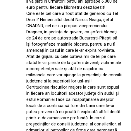
îi va plăti în următorii patru ani aproape 6.000 de
euro pentru fiecare kilometru deszăpezit!
Cine este cel care a fost atât de generos cu Tel
Drum? Nimeni altul decât Narcis Neaga, şeful
CNADNR, cel ce i-a propus vicepremierului
Dragnea, în şedinţa de guvern, ca şoferii blocaţi
de 24 de ore pe autostrada Bucureşti-Piteşti să
îşi fotografieze maşinile blocate, pentru a nu fi
amendaţi în cazul în care le-ar expira rovinieta.
Atât de grijuliu cu cele câteva mii de lei pe care
statul le-ar pierde de la şoferii deveniţi victime ale
incompetenţei sale şi atât de risipitor cu
milioanele care vor ajunge la preşedinţii de consilii
judeţene şi la superiorii lor usl-asi!
Certitudinea riscurilor majore la care sunt expuşi
în fiecare an locuitorii acestor judeţe din sudul şi
estul României face ca încăpăţânarea aleşilor
locali de a continua să fure din banii care le-ar
putea preveni să nu poată fi explicată altfel decât
printr-o dezumanizare profundă. În cazul
preşedinţilor de consilii judeţene, al consilierilor, al
primarilor, al patronilor de firme care semnează