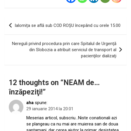
Navigare
Ialomița se află sub COD ROȘU începând cu orele 15.00
în
articole
Nereguli privind procedura prin care Spitalul de Urgenţă
din Slobozia a atribuit serviciul de transport al
pacienţilor dializaţi
12 thoughts on “
NEAM de…
înzăpeziţi!
”
aha
spune:
29 ianuarie 2014 la 20:01
Meserias articol, subscriu…Niste conationali azi
se plangeau ca nu mai are muierea san de doua
saptamani, dar cerea ajutor la primar, desistatea