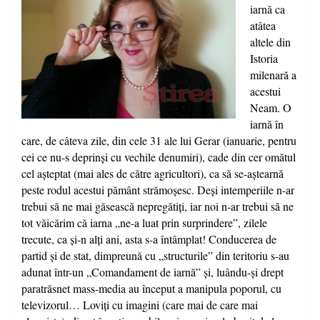
iarnă ca
atâtea
altele din
Istoria
milenară a
acestui
Neam. O
iarnă în
care, de câteva zile, din cele 31 ale lui Gerar (ianuarie, pentru
cei ce nu-s deprinşi cu vechile denumiri), cade din cer omătul
cel aşteptat (mai ales de către agricultori), ca să se-aştearnă
peste rodul acestui pământ strămoşesc. Deşi intemperiile n-ar
trebui să ne mai găsească nepregătiţi, iar noi n-ar trebui să ne
tot văicărim că iarna „ne-a luat prin surprindere”, zilele
trecute, ca şi-n alţi ani, asta s-a întâmplat! Conducerea de
partid şi de stat, dimpreună cu „structurile” din teritoriu s-au
adunat într-un „Comandament de iarnă” şi, luându-şi drept
paratrăsnet mass-media au început a manipula poporul, cu
televizorul… Loviţi cu imagini (care mai de care mai