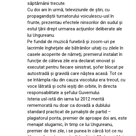
săptămânii trecute.
Cu doi ani în urmă, televiziunile de ştiri, cu
propagandiştii turnatorului voiculescu-usl în
frunte, prezentau efectele ninsorilor din sudul şi
estul ţării drept urmarea acţiunilor deliberate ale
lui Ungureanu.
Pe fundal de muzică funebră şi zoom-uri pe
lacrimile îngheţate ale bătrânilor uitaţi cu zilele în
casele acoperite de nămeţi, premierul instalat în
funcţie de câteva zile era declarat vinovat şi
executat pentru fiecare sinistrat, şofer blocat pe
autostradă şi gravidă care năştea acasă. Tot ce
se întâmpla rău din cauza viscolului era trecut, cu
voce lătrată şi ochii ieşiţi din orbite, în directa
responsabilitate a şefului Guvernului.
Isteria usl-istă din iarna lui 2012 merită
rememorată nu doar ca dovadă a dublului
standard practicat de jurnaliştii de partid –
plagiatorul ponta, premier de aproape doi ani, este
menajat slugarnic, în timp ce lui Ungureanu,
premier de trei zile, i se punea în cârcă tot ce nu