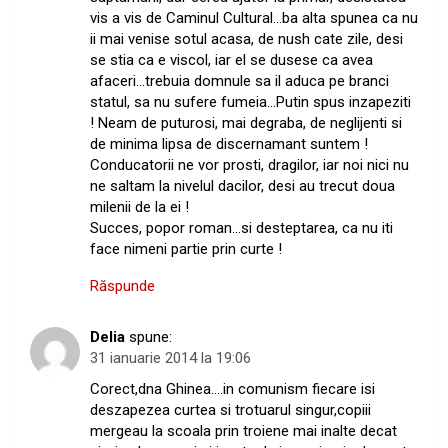
vis a vis de Caminul Cultural…ba alta spunea ca nu
ii mai venise sotul acasa, de nush cate zile, desi
se stia ca e viscol, iar el se dusese ca avea
afaceri…trebuia domnule sa il aduca pe branci
statul, sa nu sufere fumeia…Putin spus inzapeziti
! Neam de puturosi, mai degraba, de neglijenti si
de minima lipsa de discernamant suntem !
Conducatorii ne vor prosti, dragilor, iar noi nici nu
ne saltam la nivelul dacilor, desi au trecut doua
milenii de la ei !
Succes, popor roman…si desteptarea, ca nu iti
face nimeni partie prin curte !
Răspunde
Delia
spune:
31 ianuarie 2014 la 19:06
Corect,dna Ghinea….in comunism fiecare isi
deszapezea curtea si trotuarul singur,copiii
mergeau la scoala prin troiene mai inalte decat