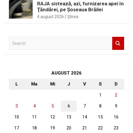
RAJA sistează, azi, furnizarea apei în
Ţăndărei, pe Şoseaua Brăilei
4 august 2026
Ştirea
S
e
a
r
c
h
AUGUST 2026
L
Ma
Mi
J
V
S
D
1
2
3
4
5
6
7
8
9
10
11
12
13
14
15
16
17
18
19
20
21
22
23