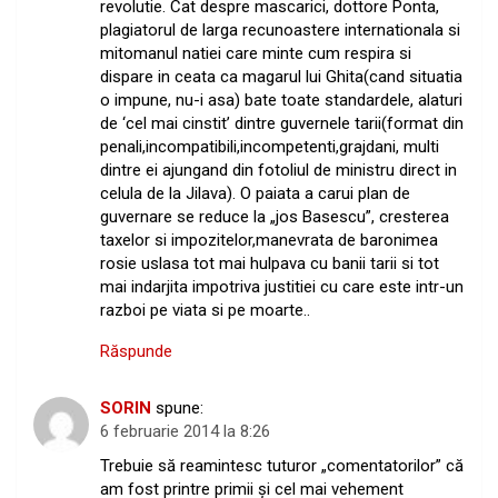
revolutie. Cat despre mascarici, dottore Ponta,
plagiatorul de larga recunoastere internationala si
mitomanul natiei care minte cum respira si
dispare in ceata ca magarul lui Ghita(cand situatia
o impune, nu-i asa) bate toate standardele, alaturi
de ‘cel mai cinstit’ dintre guvernele tarii(format din
penali,incompatibili,incompetenti,grajdani, multi
dintre ei ajungand din fotoliul de ministru direct in
celula de la Jilava). O paiata a carui plan de
guvernare se reduce la „jos Basescu”, cresterea
taxelor si impozitelor,manevrata de baronimea
rosie uslasa tot mai hulpava cu banii tarii si tot
mai indarjita impotriva justitiei cu care este intr-un
razboi pe viata si pe moarte..
Răspunde
SORIN
spune:
6 februarie 2014 la 8:26
Trebuie să reamintesc tuturor „comentatorilor” că
am fost printre primii şi cel mai vehement