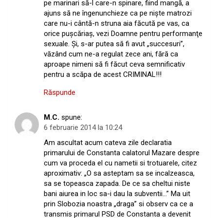
pe marinari să-l care-n spinare, fiind mangă, a
ajuns să ne îngenunchieze ca pe nişte matrozi
care nu-i cântă-n struna aia făcută pe vas, ca
orice puşcăriaş, vezi Doamne pentru performanţe
sexuale. Şi, s-ar putea să fi avut „succesuri”,
văzând cum ne-a regulat zece ani, fără ca
aproape nimeni să fi făcut ceva semnificativ
pentru a scăpa de acest CRIMINAL!!!
Răspunde
M.C.
spune:
6 februarie 2014 la 10:24
Am ascultat acum cateva zile declaratia
primarului de Constanta calatorul Mazare despre
cum va proceda el cu nametii si trotuarele, citez
aproximativ: „O sa asteptam sa se incalzeasca,
sa se topeasca zapada. De ce sa cheltui niste
bani aiurea in loc sa-i dau la subventii…” Ma uit
prin Slobozia noastra „draga” si observ ca ce a
transmis primarul PSD de Constanta a devenit