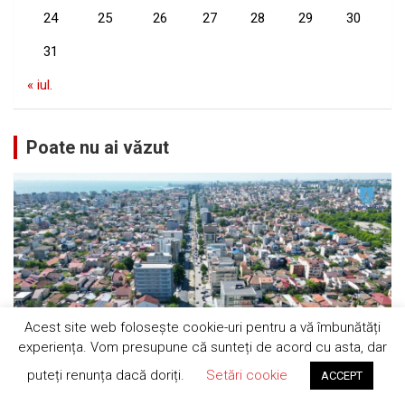
24
25
26
27
28
29
30
31
« iul.
Poate nu ai văzut
Acest site web folosește cookie-uri pentru a vă îmbunătăți
experiența. Vom presupune că sunteți de acord cu asta, dar
puteți renunța dacă doriți.
Setări cookie
ACCEPT
ADMINISTRAȚIE
ANUNTURI
CULTURĂ