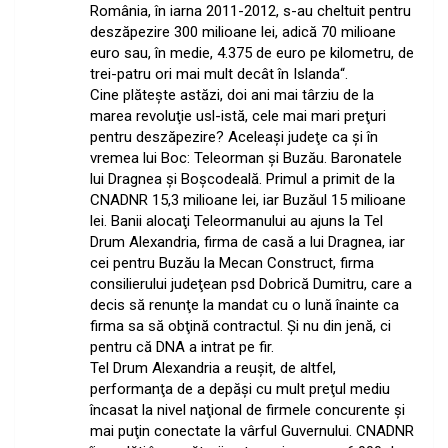
România, în iarna 2011-2012, s-au cheltuit pentru
deszăpezire 300 milioane lei, adică 70 milioane
euro sau, în medie, 4.375 de euro pe kilometru, de
trei-patru ori mai mult decât în Islanda“.
Cine plăteşte astăzi, doi ani mai târziu de la
marea revoluţie usl-istă, cele mai mari preţuri
pentru deszăpezire? Aceleaşi judeţe ca şi în
vremea lui Boc: Teleorman şi Buzău. Baronatele
lui Dragnea şi Boşcodeală. Primul a primit de la
CNADNR 15,3 milioane lei, iar Buzăul 15 milioane
lei. Banii alocaţi Teleormanului au ajuns la Tel
Drum Alexandria, firma de casă a lui Dragnea, iar
cei pentru Buzău la Mecan Construct, firma
consilierului judeţean psd Dobrică Dumitru, care a
decis să renunţe la mandat cu o lună înainte ca
firma sa să obţină contractul. Şi nu din jenă, ci
pentru că DNA a intrat pe fir.
Tel Drum Alexandria a reuşit, de altfel,
performanţa de a depăşi cu mult preţul mediu
încasat la nivel naţional de firmele concurente şi
mai puţin conectate la vârful Guvernului. CNADNR