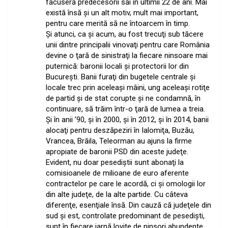
făcuseră predecesorii săi în ultimii 22 de ani. Mai
există însă şi un alt motiv, mult mai important,
pentru care merită să ne întoarcem în timp.
Şi atunci, ca şi acum, au fost trecuţi sub tăcere
unii dintre principalii vinovaţi pentru care România
devine o ţară de sinistraţi la fiecare ninsoare mai
puternică: baronii locali şi protectorii lor din
Bucureşti. Banii furaţi din bugetele centrale şi
locale trec prin aceleaşi mâini, ung aceleaşi rotiţe
de partid şi de stat corupte şi ne condamnă, în
continuare, să trăim într-o ţară de lumea a treia.
Şi în anii ’90, şi în 2000, şi în 2012, şi în 2014, banii
alocaţi pentru deszăpeziri în Ialomiţa, Buzău,
Vrancea, Brăila, Teleorman au ajuns la firme
apropiate de baronii PSD din aceste judeţe.
Evident, nu doar pesediştii sunt abonaţi la
comisioanele de milioane de euro aferente
contractelor pe care le acordă, ci şi omologii lor
din alte judeţe, de la alte partide. Cu câteva
diferenţe, esenţiale însă. Din cauză că judeţele din
sud şi est, controlate predominant de pesedişti,
sunt în fiecare iarnă lovite de ninsori abundente,