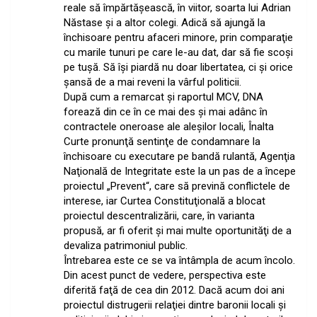
reale să împărtăşească, în viitor, soarta lui Adrian
Năstase şi a altor colegi. Adică să ajungă la
închisoare pentru afaceri minore, prin comparaţie
cu marile tunuri pe care le-au dat, dar să fie scoşi
pe tuşă. Să îşi piardă nu doar libertatea, ci şi orice
şansă de a mai reveni la vârful politicii.
După cum a remarcat şi raportul MCV, DNA
forează din ce în ce mai des şi mai adânc în
contractele oneroase ale aleşilor locali, Înalta
Curte pronunţă sentinţe de condamnare la
închisoare cu executare pe bandă rulantă, Agenţia
Naţională de Integritate este la un pas de a începe
proiectul „Prevent“, care să prevină conflictele de
interese, iar Curtea Constituţională a blocat
proiectul descentralizării, care, în varianta
propusă, ar fi oferit şi mai multe oportunităţi de a
devaliza patrimoniul public.
Întrebarea este ce se va întâmpla de acum încolo.
Din acest punct de vedere, perspectiva este
diferită faţă de cea din 2012. Dacă acum doi ani
proiectul distrugerii relaţiei dintre baronii locali şi