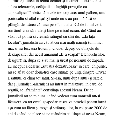
alarmiste), direct în retina ochilor şi-n creierul obosit de la
atâtea telenovele, cetăţenii au înghiţit poveştile cu
„apocalipsa” îmbrăcată-n cele trei cojoace: unul galben, unul
portocaliu şi-altul roşu! Şi-unde nu s-au pornitără să se
plângă, de „sărea cămaşa pe ei”, nu alta! Că de fudul ce-i,
românul vrea să arate şi bine pe micul ecran, de! Când au
văzut că pot să-şi crească ratingul cu ştiri de…„la faţa
locului”, jurnaliştii au căutat cei mai înalţi nămeţi (unii nici
măcar nu fuseseră troieniţi, ci doar depuşi de utilajele de
deszăpezire, dar acest amănunt „le-a scăpat” telenoveliştilor,
desigur!) şi, după ce s-au mai şi urcat pe noianul de zăpadă,
au început a descrie „situaţia dezastruoasă” în care, chipurile,
nu se aflau doar două-trei case situate pe uliţa dinspre Crivăţ
a satului, ci chiar tot satul. Şi-aşa, unul după altul (şi satele,
dar şi jurnaliştii-alarmişti) au intrat în malaxorul în care, de
regulă, se „frământă” conştiinţa acestui Neam. De ce
jurnaliştii nu se minunau când vedeau cum oamenii nu-şi
făcuseră, ca tot omul gospodar, niscaiva provizii pentru iarnă,
aşa cum au făcut şi moşii şi strămoşii lor, în cei peste 2000 de
ani de când ne place să ne mândrim că fiinţează acest Neam,