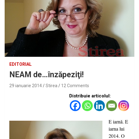
EDITORIAL
NEAM de…înzăpeziţi!
29 ianuarie 2014
Stirea
12 Comments
Distribuie articolul:
E iarnă. E
iarna lui
2014. O