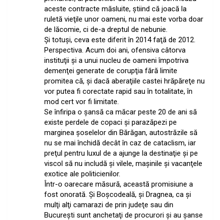
aceste contracte măsluite, ştiind că joacă la
ruletă vieţile unor oameni, nu mai este vorba doar
de lăcomie, ci de-a dreptul de nebunie.
Şi totuşi, ceva este diferit în 2014 faţă de 2012.
Perspectiva. Acum doi ani, ofensiva câtorva
instituţii şi a unui nucleu de oameni împotriva
demenţei generate de corupţia fără limite
promitea că, şi dacă aberaţiile castei hrăpăreţe nu
vor putea fi corectate rapid sau în totalitate, în
mod cert vor fi limitate.
Se înfiripa o şansă ca măcar peste 20 de ani să
existe perdele de copaci şi parazăpezi pe
marginea şoselelor din Bărăgan, autostrăzile să
nu se mai închidă decât în caz de cataclism, iar
preţul pentru luxul de a ajunge la destinaţie şi pe
viscol să nu includă şi vilele, maşinile şi vacanţele
exotice ale politicienilor.
Într-o oarecare măsură, această promisiune a
fost onorată. Şi Boşcodeală, şi Dragnea, ca şi
mulţi alţi camarazi de prin judeţe sau din
Bucureşti sunt anchetaţi de procurori şi au şanse