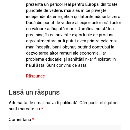
prezenta un pericol real pentru Europa, din toate
punctele de vedere, mai ales în ce priveşte
independenţa energetică şi datoriile aduse la zero.
Dacă din punct de vedere al exporturilor mărfurilor
cu valoare adăugată mare, România nu stătea
prea bine, în ce priveşte exporturile de produse
agro-alimentare ar fi putut avea printre cele mai
mari încasări, banii obţinuţi putând contrubui la
dezvoltarea altor ramuri ale economiei, iar
problema educaţiei şi sănătăţii n-ar fi existat, în
halul ăsta. Sunt convins de asta.
Răspunde
Lasă un răspuns
Adresa ta de email nu va fi publicată.
Câmpurile obligatorii
sunt marcate cu
*
Comentariu
*