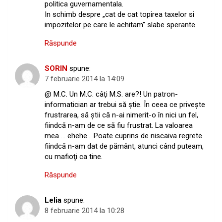
politica guvernamentala.
In schimb despre „cat de cat topirea taxelor si
impozitelor pe care le achitam” slabe sperante.
Răspunde
SORIN
spune:
7 februarie 2014 la 14:09
@ M.C. Un M.C. câţi M.S. are?! Un patron-
informatician ar trebui să ştie. În ceea ce priveşte
frustrarea, să ştii că n-ai nimerit-o în nici un fel,
fiindcă n-am de ce să fiu frustrat. La valoarea
mea … ehehe… Poate cuprins de niscaiva regrete
fiindcă n-am dat de pământ, atunci când puteam,
cu mafioţi ca tine.
Răspunde
Lelia
spune:
8 februarie 2014 la 10:28