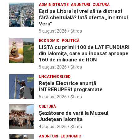
ADMINISTRAȚIE
ANUNTURI
CULTURĂ
Eşti pe Litoral şi vrei să te distrezi
fără cheltuială? Iată oferta „În ritmul
Verii”
5 august 2026
Ştirea
ECONOMIC
POLITICĂ
LISTA cu primii 100 de LATIFUNDIARI
din Ialomiţa, care au încasat aproape
160 de milioane de RON
5 august 2026
Ştirea
UNCATEGORIZED
Reţele Electrice anunţă
ÎNTRERUPERI programate
5 august 2026
Ştirea
CULTURĂ
Șezătoare de vară la Muzeul
Județean Ialomița
4 august 2026
Ştirea
ANUNTURI
ECONOMIC