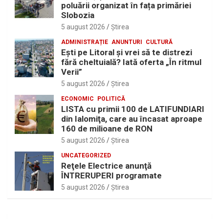
poluării organizat în fața primăriei
Slobozia
5 august 2026
Ştirea
ADMINISTRAȚIE
ANUNTURI
CULTURĂ
Eşti pe Litoral şi vrei să te distrezi
fără cheltuială? Iată oferta „În ritmul
Verii”
5 august 2026
Ştirea
ECONOMIC
POLITICĂ
LISTA cu primii 100 de LATIFUNDIARI
din Ialomiţa, care au încasat aproape
160 de milioane de RON
5 august 2026
Ştirea
UNCATEGORIZED
Reţele Electrice anunţă
ÎNTRERUPERI programate
5 august 2026
Ştirea