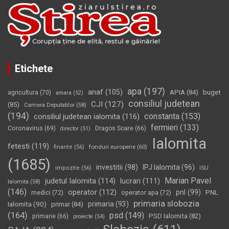
Etichete
apa
(197)
anaf
(105)
APIA
(84)
buget
agricultura
(70)
amara
(52)
consiliul judetean
CJI
(127)
(85)
Camera Deputatilor
(58)
(194)
constanta
(153)
consiliul judetean ialomita
(116)
fermieri
(133)
Coronavirus
(69)
Dragos Soare
(66)
director
(51)
Ialomita
fetesti
(119)
fonduri europene
(60)
finante
(56)
(1685)
investitii
(98)
IPJ Ialomita
(96)
impozite
(56)
ISU
Marian Pavel
judetul Ialomita
(114)
lucrari
(111)
Ialomita
(58)
(146)
operator
(112)
pnl
(99)
PNL
medici
(72)
operator apa
(72)
primaria slobozia
Ialomita
(90)
primaria
(93)
primar
(84)
(164)
psd
(149)
PSD Ialomita
(82)
primarie
(66)
proiecte
(54)