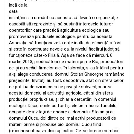
încă de la
data
înfiinţării s-a urmărit ca aceasta să devină o organizaţie
capabilă să reprezinte şi să susţină interesele tuturor
operatorilor care practică agricultura ecologica sau
promovează produsele ecologice, pentru ca această
Asociaţie să funcţioneze la cote înalte de eficienţă a fost
şi este în continuare nevoie ca, la nivelul fiecărui judeţ să
funcţioneze câte-o Filială. Aşa se face că miercuri, 6
martie 2013, producătorii de materii prime Bio, producători
ce-şi au sediul firmelor aici, în Ialomiţa, s-au întâlnit pentru
a-şi alege conducerea, domnul Stoian Gheorghe rămânând
preşedinte. Invitaţii au fost, deopotrivă, atât din sfera celor
ce pot lua decizii în ceea ce priveşte subvenţionarea
acestui domeniu al activităţii agricole, cât şi din sfera
producţiei propriu-zise, şi chiar a cercetării în domeniul
ecologic. Discursurile au fost şi ele pe măsura funcţiilor
ocupate de invitaţii de onoare ai domnului Stoian şi ai
domnului Cucu, doi dintre cei mai activi producătorii de
materii prime şi produse bio, domnul Cucu fiind
(re)cunoscut ca vrednic apicultor. Ce-şi doresc membrii