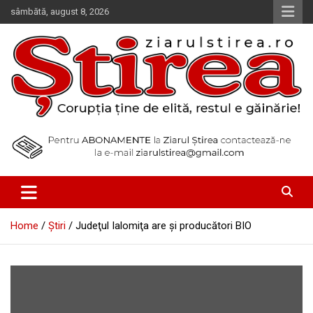
Skip
sâmbătă, august 8, 2026
to
content
Corupția ține de elită, restul e găinărie!
Ziarul Știrea
Home
Știri
Judeţul Ialomiţa are şi producători BIO