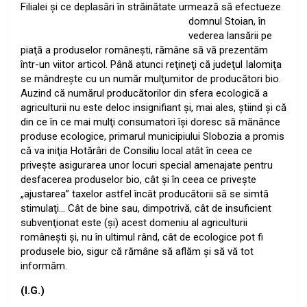
Filialei şi ce deplasări în străinătate urmează să efectueze
domnul Stoian, în
vederea lansării pe
piaţă a produselor româneşti, rămâne să vă prezentăm
într-un viitor articol. Până atunci reţineţi că judeţul Ialomiţa
se mândreşte cu un număr mulţumitor de producători bio.
Auzind că numărul producătorilor din sfera ecologică a
agriculturii nu este deloc insignifiant şi, mai ales, ştiind şi că
din ce în ce mai mulţi consumatori îşi doresc să mănânce
produse ecologice, primarul municipiului Slobozia a promis
că va iniţia Hotărâri de Consiliu local atât în ceea ce
priveşte asigurarea unor locuri special amenajate pentru
desfacerea produselor bio, cât şi în ceea ce priveşte
„ajustarea” taxelor astfel încât producătorii să se simtă
stimulaţi… Cât de bine sau, dimpotrivă, cât de insuficient
subvenţionat este (şi) acest domeniu al agriculturii
româneşti şi, nu în ultimul rând, cât de ecologice pot fi
produsele bio, sigur că rămâne să aflăm şi să vă tot
informăm.
(I.G.)