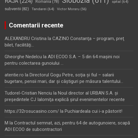
Slobozia
(611)
RAJA
(224)
Romania
(78)
spital
(64)
subventii
(82)
Tandarei
(64)
Victor Moraru
(56)
Comentarii recente
ALEXANDRU Cristina
la
CAZINO Constanţa – program, preţ
bilet, facilităţi…
Gheorghe Nedelcu
la
ADI ECOO S.A. – 5 din 64 maşini noi
pentru colectarea gunoiului …
atentie.ro
la
Directorul Gogu Petre, soţia şi fiul – salarii
bugetare, pensii mari, dar şi câştiguri pe măsura talentului…
Tudorel-Cristian Nenciu
la
Noul director al URBAN S.A. şi
preşedintele CJ Ialomiţa explică şirul evenimentelor recente
https://32rosucasino.com/
la
Puchiardeala cui i-a păstorit!
M
la
Contractul semnat, azi, pentru 64 de autogunoiere, scapă
ADI ECOO de subcontractori