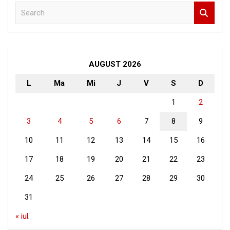
S
e
a
r
c
h
AUGUST 2026
L
Ma
Mi
J
V
S
D
1
2
3
4
5
6
7
8
9
10
11
12
13
14
15
16
17
18
19
20
21
22
23
24
25
26
27
28
29
30
31
« iul.