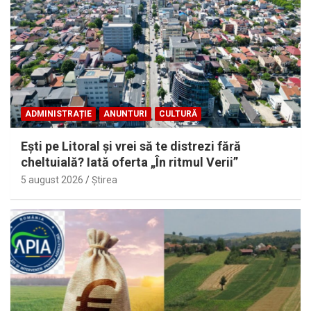
ADMINISTRAȚIE
ANUNTURI
CULTURĂ
Eşti pe Litoral şi vrei să te distrezi fără
cheltuială? Iată oferta „În ritmul Verii”
5 august 2026
Ştirea