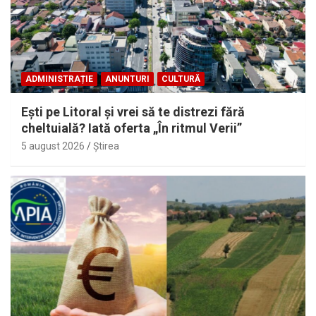
ADMINISTRAȚIE
ANUNTURI
CULTURĂ
Eşti pe Litoral şi vrei să te distrezi fără
cheltuială? Iată oferta „În ritmul Verii”
5 august 2026
Ştirea