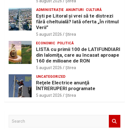
5 august 2026
Ştirea
ADMINISTRAȚIE
ANUNTURI
CULTURĂ
Eşti pe Litoral şi vrei să te distrezi
fără cheltuială? Iată oferta „În ritmul
Verii”
5 august 2026
Ştirea
ECONOMIC
POLITICĂ
LISTA cu primii 100 de LATIFUNDIARI
din Ialomiţa, care au încasat aproape
160 de milioane de RON
5 august 2026
Ştirea
UNCATEGORIZED
Reţele Electrice anunţă
ÎNTRERUPERI programate
5 august 2026
Ştirea
S
e