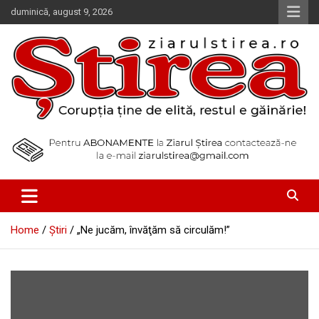
Skip
duminică, august 9, 2026
to
content
Corupția ține de elită, restul e găinărie!
Ziarul Știrea
Home
Știri
„Ne jucăm, învăţăm să circulăm!”