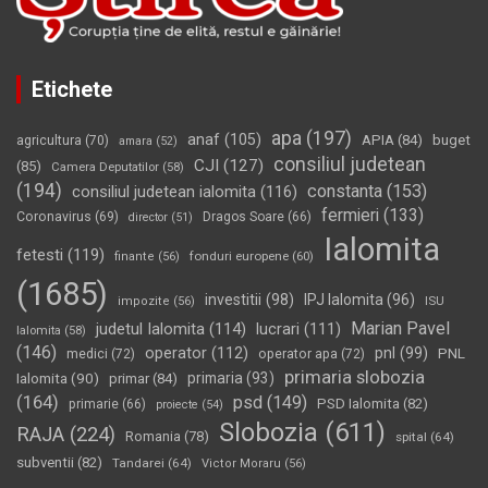
Etichete
apa
(197)
anaf
(105)
APIA
(84)
buget
agricultura
(70)
amara
(52)
consiliul judetean
CJI
(127)
(85)
Camera Deputatilor
(58)
(194)
constanta
(153)
consiliul judetean ialomita
(116)
fermieri
(133)
Coronavirus
(69)
Dragos Soare
(66)
director
(51)
Ialomita
fetesti
(119)
fonduri europene
(60)
finante
(56)
(1685)
investitii
(98)
IPJ Ialomita
(96)
impozite
(56)
ISU
Marian Pavel
judetul Ialomita
(114)
lucrari
(111)
Ialomita
(58)
(146)
operator
(112)
pnl
(99)
PNL
medici
(72)
operator apa
(72)
primaria slobozia
Ialomita
(90)
primaria
(93)
primar
(84)
(164)
psd
(149)
PSD Ialomita
(82)
primarie
(66)
proiecte
(54)
Slobozia
(611)
RAJA
(224)
Romania
(78)
spital
(64)
subventii
(82)
Tandarei
(64)
Victor Moraru
(56)