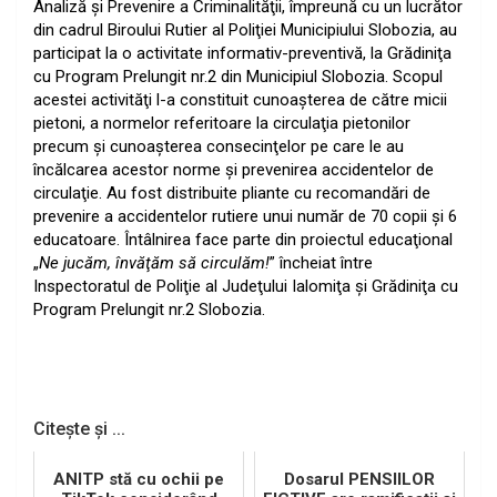
Analiză şi Prevenire a Criminalităţii, împreună cu un lucrător
din cadrul Biroului Rutier al Poliţiei Municipiului Slobozia, au
participat la o activitate informativ-preventivă, la Grădiniţa
cu Program Prelungit nr.2 din Municipiul Slobozia. Scopul
acestei activităţi l-a constituit cunoaşterea de către micii
pietoni, a normelor referitoare la circulaţia pietonilor
precum şi cunoaşterea consecinţelor pe care le au
încălcarea acestor norme şi prevenirea accidentelor de
circulaţie. Au fost distribuite pliante cu recomandări de
prevenire a accidentelor rutiere unui număr de 70 copii şi 6
educatoare. Întâlnirea face parte din proiectul educaţional
„
Ne jucăm, învăţăm să circulăm!
” încheiat între
Inspectoratul de Poliţie al Judeţului Ialomiţa şi Grădiniţa cu
Program Prelungit nr.2 Slobozia.
Citește și ...
ANITP stă cu ochii pe
Dosarul PENSIILOR