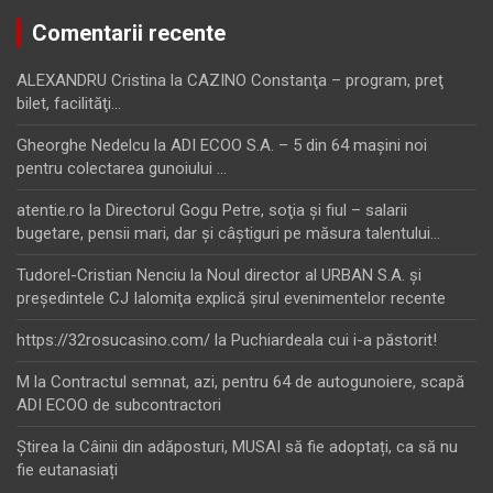
Comentarii recente
ALEXANDRU Cristina
la
CAZINO Constanţa – program, preţ
bilet, facilităţi…
Gheorghe Nedelcu
la
ADI ECOO S.A. – 5 din 64 maşini noi
pentru colectarea gunoiului …
atentie.ro
la
Directorul Gogu Petre, soţia şi fiul – salarii
bugetare, pensii mari, dar şi câştiguri pe măsura talentului…
Tudorel-Cristian Nenciu
la
Noul director al URBAN S.A. şi
preşedintele CJ Ialomiţa explică şirul evenimentelor recente
https://32rosucasino.com/
la
Puchiardeala cui i-a păstorit!
M
la
Contractul semnat, azi, pentru 64 de autogunoiere, scapă
ADI ECOO de subcontractori
Ştirea
la
Câinii din adăposturi, MUSAI să fie adoptați, ca să nu
fie eutanasiați