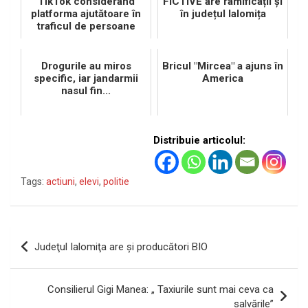
TikTok considerând
FICTIVE are ramificații și
platforma ajutătoare în
în județul Ialomița
traficul de persoane
Drogurile au miros
Bricul "Mircea" a ajuns în
specific, iar jandarmii
America
nasul fin...
Distribuie articolul:
Tags:
actiuni
,
elevi
,
politie
Navigare
Judeţul Ialomiţa are şi producători BIO
în
articole
Consilierul Gigi Manea: „ Taxiurile sunt mai ceva ca
salvările”