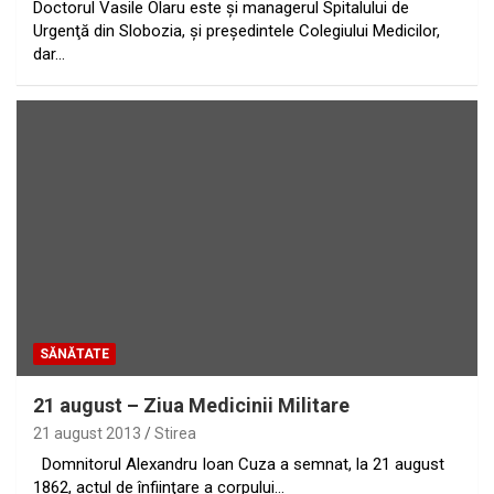
Doctorul Vasile Olaru este şi managerul Spitalului de
Urgenţă din Slobozia, şi preşedintele Colegiului Medicilor,
dar…
SĂNĂTATE
21 august – Ziua Medicinii Militare
21 august 2013
Stirea
Domnitorul Alexandru Ioan Cuza a semnat, la 21 august
1862, actul de înfiinţare a corpului…