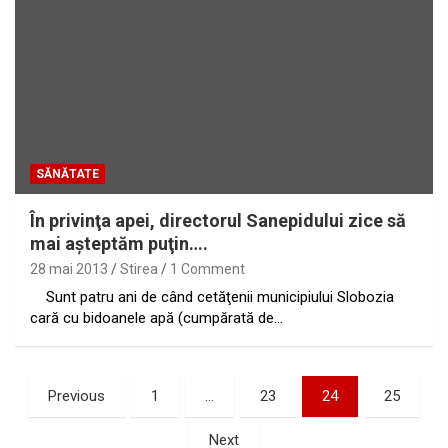
SĂNĂTATE
În privinţa apei, directorul Sanepidului zice să
mai aşteptăm puţin….
28 mai 2013
Stirea
1 Comment
Sunt patru ani de când cetăţenii municipiului Slobozia
cară cu bidoanele apă (cumpărată de…
Paginație
Previous
1
…
23
24
25
articole
Next