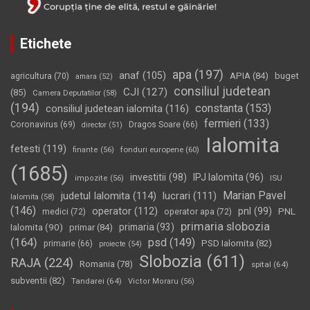
Etichete
apa
(197)
anaf
(105)
APIA
(84)
buget
agricultura
(70)
amara
(52)
consiliul judetean
CJI
(127)
(85)
Camera Deputatilor
(58)
(194)
constanta
(153)
consiliul judetean ialomita
(116)
fermieri
(133)
Coronavirus
(69)
Dragos Soare
(66)
director
(51)
Ialomita
fetesti
(119)
fonduri europene
(60)
finante
(56)
(1685)
investitii
(98)
IPJ Ialomita
(96)
impozite
(56)
ISU
Marian Pavel
judetul Ialomita
(114)
lucrari
(111)
Ialomita
(58)
(146)
operator
(112)
pnl
(99)
PNL
medici
(72)
operator apa
(72)
primaria slobozia
Ialomita
(90)
primaria
(93)
primar
(84)
(164)
psd
(149)
PSD Ialomita
(82)
primarie
(66)
proiecte
(54)
Slobozia
(611)
RAJA
(224)
Romania
(78)
spital
(64)
subventii
(82)
Tandarei
(64)
Victor Moraru
(56)