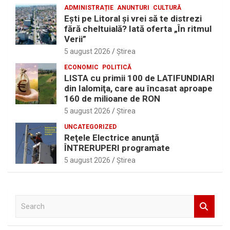
ADMINISTRAȚIE
ANUNTURI
CULTURĂ
Eşti pe Litoral şi vrei să te distrezi
fără cheltuială? Iată oferta „În ritmul
Verii”
5 august 2026
Ştirea
ECONOMIC
POLITICĂ
LISTA cu primii 100 de LATIFUNDIARI
din Ialomiţa, care au încasat aproape
160 de milioane de RON
5 august 2026
Ştirea
UNCATEGORIZED
Reţele Electrice anunţă
ÎNTRERUPERI programate
5 august 2026
Ştirea
S
e
a