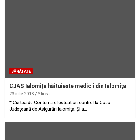
SĂNĂTATE
CJAS Ialomiţa hăituieşte medicii din Ialomiţa
23 iulie 2013
Stirea
* Curtea de Conturi a efectuat un control la Casa
Judeţeană de Asigurări Ialomiţa. Şi a…