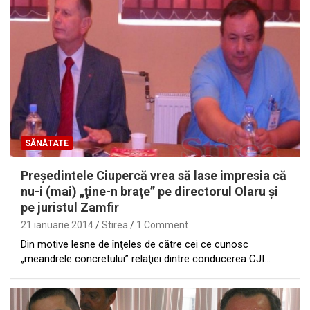
SĂNĂTATE
Preşedintele Ciupercă vrea să lase impresia că
nu-i (mai) „ţine-n braţe” pe directorul Olaru şi
pe juristul Zamfir
21 ianuarie 2014
Stirea
1 Comment
Din motive lesne de înţeles de către cei ce cunosc
„meandrele concretului” relaţiei dintre conducerea CJI…