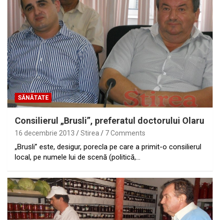
SĂNĂTATE
Consilierul „Brusli”, preferatul doctorului Olaru
16 decembrie 2013
Stirea
7 Comments
„Brusli” este, desigur, porecla pe care a primit-o consilierul
local, pe numele lui de scenă (politică,…