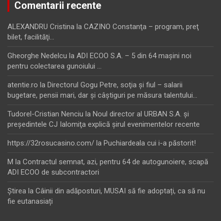
Comentarii recente
ALEXANDRU Cristina
la
CAZINO Constanţa – program, preţ
bilet, facilităţi…
Gheorghe Nedelcu
la
ADI ECOO S.A. – 5 din 64 maşini noi
pentru colectarea gunoiului …
atentie.ro
la
Directorul Gogu Petre, soţia şi fiul – salarii
bugetare, pensii mari, dar şi câştiguri pe măsura talentului…
Tudorel-Cristian Nenciu
la
Noul director al URBAN S.A. şi
preşedintele CJ Ialomiţa explică şirul evenimentelor recente
https://32rosucasino.com/
la
Puchiardeala cui i-a păstorit!
M
la
Contractul semnat, azi, pentru 64 de autogunoiere, scapă
ADI ECOO de subcontractori
Ştirea
la
Câinii din adăposturi, MUSAI să fie adoptați, ca să nu
fie eutanasiați