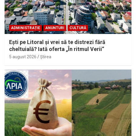
ADMINISTRAȚIE
ANUNTURI
CULTURĂ
Eşti pe Litoral şi vrei să te distrezi fără
cheltuială? Iată oferta „În ritmul Verii”
5 august 2026
Ştirea