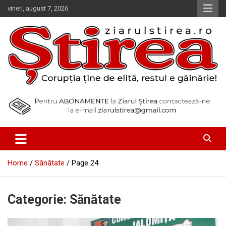
Skip
vineri, august 7, 2026
to
content
Corupția ține de elită, restul e găinărie!
Ziarul Știrea
Home
Sănătate
Page 24
Categorie:
Sănătate