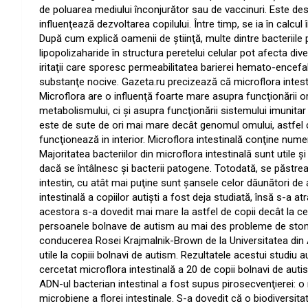
de poluarea mediului înconjurător sau de vaccinuri. Este des
influenţează dezvoltarea copilului. Între timp, se ia în calcul 
După cum explică oamenii de ştiinţă, multe dintre bacteriile 
lipopolizaharide în structura peretelui celular pot afecta div
iritaţii care sporesc permeabilitatea barierei hemato-encefali
substanţe nocive. Gazeta.ru precizează că microflora intes
Microflora are o influenţă foarte mare asupra funcţionării or
metabolismului, ci şi asupra funcţionării sistemului imunitar 
este de sute de ori mai mare decât genomul omului, astfel 
funcţionează in interior. Microflora intestinală conţine num
Majoritatea bacteriilor din microflora intestinală sunt utile
dacă se întâlnesc şi bacterii patogene. Totodată, se păstrează
intestin, cu atât mai puţine sunt şansele celor dăunători de 
intestinală a copiilor autişti a fost deja studiată, însă s-a 
acestora s-a dovedit mai mare la astfel de copii decât la ce
persoanele bolnave de autism au mai des probleme de stomac 
conducerea Rosei Krajmalnik-Brown de la Universitatea din A
utile la copiii bolnavi de autism. Rezultatele acestui studiu 
cercetat microflora intestinală a 20 de copii bolnavi de autis
ADN-ul bacterian intestinal a fost supus pirosecvenţierei: 
microbiene a florei intestinale. S-a dovedit că o biodiversita