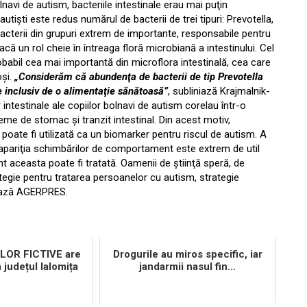
avi de autism, bacteriile intestinale erau mai puţin
autişti este redus numărul de bacterii de trei tipuri: Prevotella,
acterii din grupuri extrem de importante, responsabile pentru
ă un rol cheie în întreaga floră microbiană a intestinului. Cel
probabil cea mai importantă din microflora intestinală, cea care
şi.
„Considerăm că abundenţa de bacterii de tip Prevotella
e inclusiv de o alimentaţie sănătoasă”
, subliniază Krajmalnik-
r intestinale ale copiilor bolnavi de autism corelau într-o
 de stomac şi tranzit intestinal. Din acest motiv,
 poate fi utilizată ca un biomarker pentru riscul de autism. A
 apariţia schimbărilor de comportament este extrem de util
nt aceasta poate fi tratată. Oamenii de ştiinţă speră, de
egie pentru tratarea persoanelor cu autism, strategie
ează
AGERPRES
.
ILOR FICTIVE are
Drogurile au miros specific, iar
n județul Ialomița
jandarmii nasul fin...