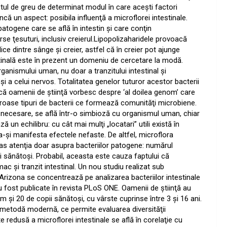
tul de greu de determinat modul în care aceşti factori
încă un aspect: posibila influenţă a microflorei intestinale.
patogene care se află în intestin şi care conţin
erse ţesuturi, inclusiv creierul.Lipopolizaharidele provoacă
ce dintre sânge şi creier, astfel că în creier pot ajunge
tinală este în prezent un domeniu de cercetare la modă.
ganismului uman, nu doar a tranzitului intestinal şi
şi a celui nervos. Totalitatea genelor tuturor acestor bacterii
că oamenii de ştiinţă vorbesc despre ‘al doilea genom’ care
eroase tipuri de bacterii ce formează comunităţi microbiene.
 şi necesare, se află într-o simbioză cu organismul uman, chiar
 un echilibru: cu cât mai mulţi „locatari” utili există în
a-şi manifesta efectele nefaste. De altfel, microflora
atras atenţia doar asupra bacteriilor patogene: numărul
i sănătoşi. Probabil, aceasta este cauza faptului că
şi tranzit intestinal. Un nou studiu realizat sub
rizona se concentrează pe analizarea bacteriilor intestinale
au fost publicate în revista PLoS ONE. Oamenii de ştiinţă au
m şi 20 de copii sănătoşi, cu vârste cuprinse între 3 şi 16 ani.
o metodă modernă, ce permite evaluarea diversităţii
te redusă a microflorei intestinale se află în corelaţie cu