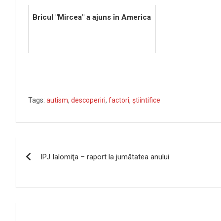
Bricul "Mircea" a ajuns în America
Tags:
autism
,
descoperiri
,
factori
,
ştiintifice
Navigare
IPJ Ialomiţa – raport la jumătatea anului
în
articole