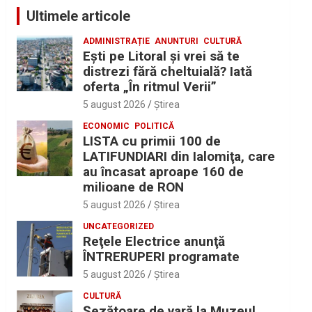
Ultimele articole
ADMINISTRAȚIE
ANUNTURI
CULTURĂ
Eşti pe Litoral şi vrei să te
distrezi fără cheltuială? Iată
oferta „În ritmul Verii”
5 august 2026
Ştirea
ECONOMIC
POLITICĂ
LISTA cu primii 100 de
LATIFUNDIARI din Ialomiţa, care
au încasat aproape 160 de
milioane de RON
5 august 2026
Ştirea
UNCATEGORIZED
Reţele Electrice anunţă
ÎNTRERUPERI programate
5 august 2026
Ştirea
CULTURĂ
Șezătoare de vară la Muzeul