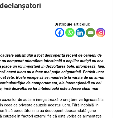
 declanşatori
Distribuie articolul:
 cauzele autismului a fost descoperită recent de oameni de
e au comparat microflora intestinală a copiilor autişti cu cea
să joace un rol important în dezvoltarea bolii, informează, luni,
însă acest lucru nu o face mai puţin enigmatică. Potrivit unor
ecât fete. Boala începe să se manifeste la vârsta de un an-un
particularităţile de comportament, ale interacţionării cu cei
tele, însă dezvoltarea lor intelectuală este adesea chiar mai
ţa cazurilor de autism înregistrează o creştere vertiginoasă la
n ceea ce priveşte cauzele acestui lucru. Fără îndoială, în
netici, însă cercetătorii nu au descoperit deocamdată gene
ă cauzele în factori externi: fie că este vorba de alimentaţie,