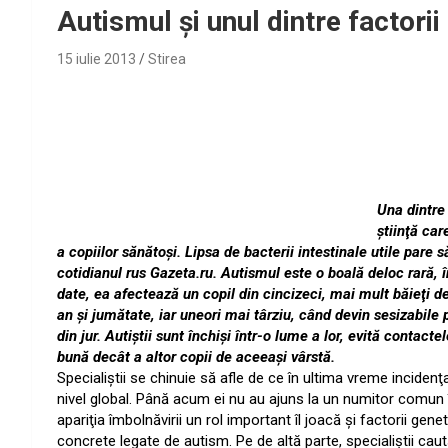
Autismul şi unul dintre factorii
15 iulie 2013
Stirea
Una dintre
ştiinţă car
a copiilor sănătoşi. Lipsa de bacterii intestinale utile pare 
cotidianul rus Gazeta.ru. Autismul este o boală deloc rară, 
date, ea afectează un copil din cincizeci, mai mult băieţi d
an şi jumătate, iar uneori mai târziu, când devin sesizabile 
din jur. Autiştii sunt închişi într-o lume a lor, evită contac
bună decât a altor copii de aceeaşi vârstă.
Specialiştii se chinuie să afle de ce în ultima vreme inciden
nivel global. Până acum ei nu au ajuns la un numitor comun î
apariţia îmbolnăvirii un rol important îl joacă şi factorii ge
concrete legate de autism. Pe de altă parte, specialiştii caut