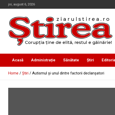
Skip
joi, august 6, 2026
to
content
Corupția ține de elită, restul e găinărie!
Ziarul Știrea
Acasă
Administrație
Sănătate
Știri
Editoria
Home
Știri
Autismul şi unul dintre factorii declanşatori