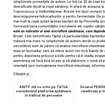
simptomele pronunţate de autism. La toţi cei 20 de copii boln
diversificate decât la copiii sănătoşi. În afară de aceasta, la 
Coprococcus şi Veillonellaceae. Aceste trei tipuri reunesc b
descompunerea hidrocarburilor şi pentru fermentaţie. Ele joac
mai mult la copiii autişti lipseau bacterii de tip Prevotella, 
formează baza comunităţilor microbiene ale copiilor sănăto
este un indicator al unei microflore sănătoase, care depind
Brown. Este semnificativ faptul că particularităţile bacteriilo
măsură mai mare cu simptomele de autism, decât cu probleme
cercetătorii sunt de părere că analiza microflorei intestinale
avea un biomarker care să releve acest risc încă înainte de
pentru depistarea precoce a bolii, pentru că în stadiu incipie
asemenea, să facă încă un pas şi să elaboreze o nouă strat
orientată spre normalizarea microflorei intestinale, inform
Citește și ...
ANITP stă cu ochii pe TikTok
Dosarul PENSI
considerând platforma ajutătoare
ramificații și î
în traficul de persoane