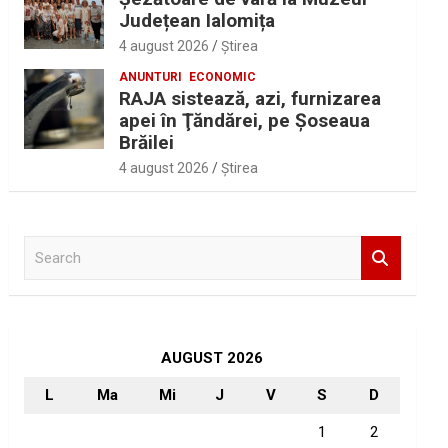
Județean Ialomița
4 august 2026
Ştirea
ANUNTURI
ECONOMIC
RAJA sistează, azi, furnizarea
apei în Ţăndărei, pe Şoseaua
Brăilei
4 august 2026
Ştirea
S
e
a
r
c
h
AUGUST 2026
L
Ma
Mi
J
V
S
D
1
2