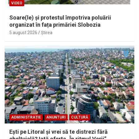
VIDEO
Soare(le) și protestul împotriva poluării
organizat în fața primăriei Slobozia
5 august 2026
Ştirea
ADMINISTRAȚIE
ANUNTURI
CULTURĂ
Eşti pe Litoral şi vrei să te distrezi fără
cheltuială? Iată oferta „În ritmul Verii”