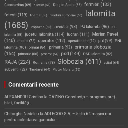
fermieri
(133)
Coronavirus
(69)
Dragos Soare
(66)
director
(51)
Ialomita
fetesti
(119)
fonduri europene
(60)
finante
(56)
(1685)
investitii
(98)
IPJ Ialomita
(96)
impozite
(56)
ISU
Marian Pavel
judetul Ialomita
(114)
lucrari
(111)
Ialomita
(58)
(146)
operator
(112)
pnl
(99)
PNL
medici
(72)
operator apa
(72)
primaria slobozia
Ialomita
(90)
primaria
(93)
primar
(84)
(164)
psd
(149)
PSD Ialomita
(82)
primarie
(66)
proiecte
(54)
Slobozia
(611)
RAJA
(224)
Romania
(78)
spital
(64)
subventii
(82)
Tandarei
(64)
Victor Moraru
(56)
Comentarii recente
ALEXANDRU Cristina
la
CAZINO Constanţa – program, preţ
bilet, facilităţi…
Gheorghe Nedelcu
la
ADI ECOO S.A. – 5 din 64 maşini noi
pentru colectarea gunoiului …