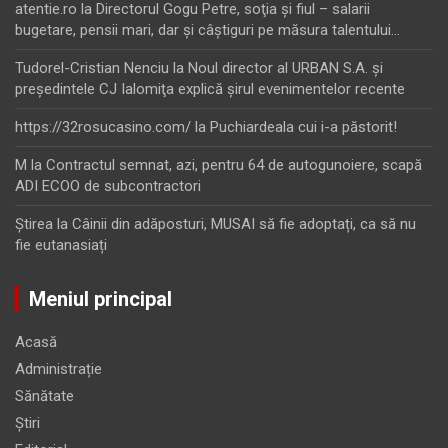
atentie.ro
la
Directorul Gogu Petre, soţia şi fiul – salarii
bugetare, pensii mari, dar şi câştiguri pe măsura talentului…
Tudorel-Cristian Nenciu
la
Noul director al URBAN S.A. şi
preşedintele CJ Ialomiţa explică şirul evenimentelor recente
https://32rosucasino.com/
la
Puchiardeala cui i-a păstorit!
M
la
Contractul semnat, azi, pentru 64 de autogunoiere, scapă
ADI ECOO de subcontractori
Ştirea
la
Câinii din adăposturi, MUSAI să fie adoptați, ca să nu
fie eutanasiați
Meniul principal
Acasă
Administrație
Sănătate
Știri