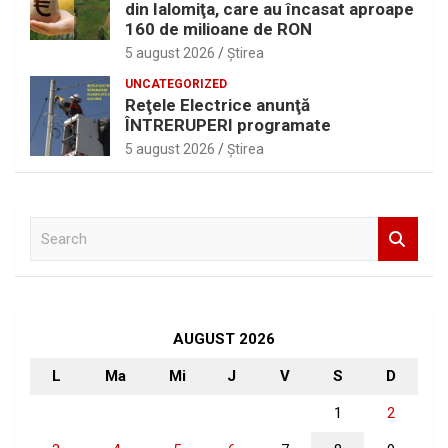
din Ialomiţa, care au încasat aproape
160 de milioane de RON
5 august 2026
Ştirea
UNCATEGORIZED
Reţele Electrice anunţă
ÎNTRERUPERI programate
5 august 2026
Ştirea
S
e
a
r
c
h
AUGUST 2026
L
Ma
Mi
J
V
S
D
1
2