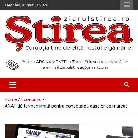
Skip
sâmbătă, august 8, 2026
to
content
Corupția ține de elită, restul e găinărie!
Ziarul Știrea
Home
Economic
ANAF dă termen limită pentru conectarea caselor de marcat