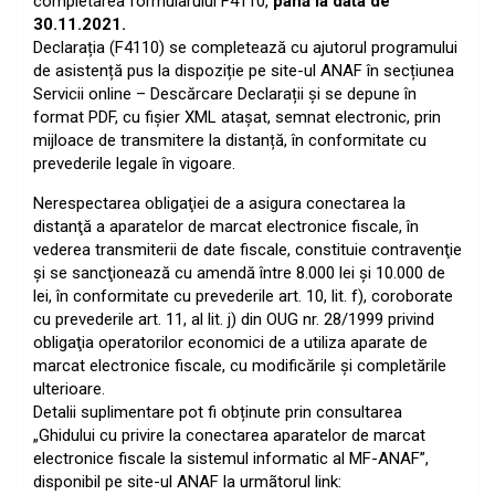
completarea formularului F4110,
până la data de
30.11.2021.
Declarația (F4110) se completează cu ajutorul programului
de asistență pus la dispoziție pe site-ul ANAF în secțiunea
Servicii online – Descărcare Declarații şi se depune în
format PDF, cu fişier XML ataşat, semnat electronic, prin
mijloace de transmitere la distanță, în conformitate cu
prevederile legale în vigoare.
Nerespectarea obligaţiei de a asigura conectarea la
distanţă a aparatelor de marcat electronice fiscale, în
vederea transmiterii de date fiscale, constituie contravenţie
şi se sancţionează cu amendă între 8.000 lei şi 10.000 de
lei, în conformitate cu prevederile art. 10, lit. f), coroborate
cu prevederile art. 11, al lit. j) din OUG nr. 28/1999 privind
obligaţia operatorilor economici de a utiliza aparate de
marcat electronice fiscale, cu modificările şi completările
ulterioare.
Detalii suplimentare pot fi obținute prin consultarea
„Ghidului cu privire la conectarea aparatelor de marcat
electronice fiscale la sistemul informatic al MF-ANAF”,
disponibil pe site-ul ANAF la urmãtorul link: