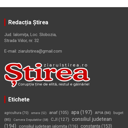
Redacția Știrea
Jud. Ialomiţa, Loc. Slobozia,
Strada Viilor, nr. 32
E-mail: ziarulstirea@gmail.com
Etichete
apa
(197)
anaf
(105)
APIA
(84)
buget
agricultura
(70)
amara
(52)
consiliul judetean
CJI
(127)
(85)
Camera Deputatilor
(58)
(194)
constanta
(153)
consiliul judetean ialomita
(116)