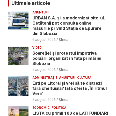
Ultimele articole
ANUNTURI
URBAN S.A. și-a modernizat site-ul.
Cetățenii pot consulta online
măsurile privind Stația de Epurare
din Slobozia
6 august 2026
Ştirea
VIDEO
Soare(le) și protestul împotriva
poluării organizat în fața primăriei
Slobozia
5 august 2026
Ştirea
ADMINISTRAȚIE
ANUNTURI
CULTURĂ
Eşti pe Litoral şi vrei să te distrezi
fără cheltuială? Iată oferta „În ritmul
Verii”
5 august 2026
Ştirea
ECONOMIC
POLITICĂ
LISTA cu primii 100 de LATIFUNDIARI