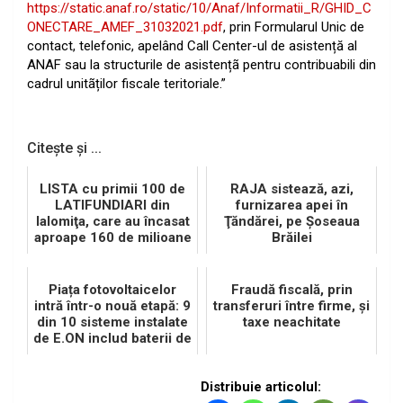
https://static.anaf.ro/static/10/Anaf/Informatii_R/GHID_C
ONECTARE_AMEF_31032021.pdf
, prin Formularul Unic de
contact, telefonic, apelând Call Center-ul de asistență al
ANAF sau la structurile de asistențã pentru contribuabili din
cadrul unitãților fiscale teritoriale.”
Citește și ...
LISTA cu primii 100 de
RAJA sistează, azi,
LATIFUNDIARI din
furnizarea apei în
Ialomiţa, care au încasat
Ţăndărei, pe Şoseaua
aproape 160 de milioane
Brăilei
de RON
Piața fotovoltaicelor
Fraudă fiscală, prin
intră într-o nouă etapă: 9
transferuri între firme, şi
din 10 sisteme instalate
taxe neachitate
de E.ON includ baterii de
stocare
Distribuie articolul: