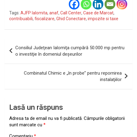
Tags:
AJFP Ialomita
,
anaf
,
Call Center
,
Case de Marcat
,
contribuabili
,
fiscalizare
,
Ghid Conectare
,
impozite si taxe
Navigare
Consiliul Judeţean Ialomiţa cumpără 50.000 mp pentru
în
o investiţie în domeniul deşeurilor
articole
Combinatul Chimic e „în probe” pentru repornirea
instalaţiilor
Lasă un răspuns
Adresa ta de email nu va fi publicată.
Câmpurile obligatorii
sunt marcate cu
*
Comentariu
*