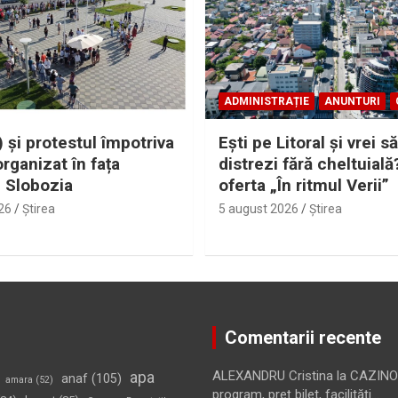
ADMINISTRAȚIE
ANUNTURI
 și protestul împotriva
Eşti pe Litoral şi vrei să
organizat în fața
distrezi fără cheltuială
i Slobozia
oferta „În ritmul Verii”
26
Ştirea
5 august 2026
Ştirea
Comentarii recente
apa
ALEXANDRU Cristina
la
CAZINO
anaf
(105)
amara
(52)
program, preţ bilet, facilităţi…