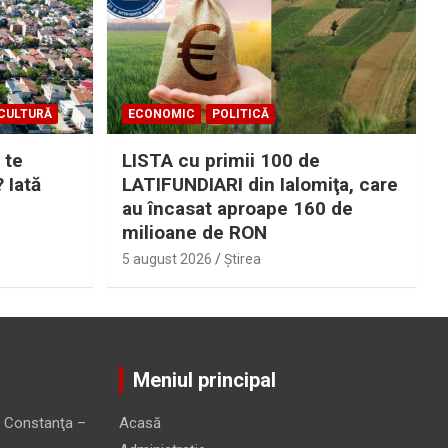
CULTURĂ
ECONOMIC
POLITICĂ
 te
LISTA cu primii 100 de
? Iată
LATIFUNDIARI din Ialomiţa, care
au încasat aproape 160 de
milioane de RON
5 august 2026
Ştirea
Meniul principal
 Constanţa –
Acasă