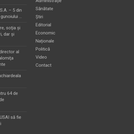
Administrație
Sănătate
.A. – 5 din
 gunoiului …
Știri
Editorial
e, soţia şi
Economic
i, dar şi
Naționale
Politică
director al
Video
alomiţa
nte
Contact
chiardeala
ntru 64 de
de
MUSAI să fie
i