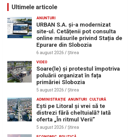
Ultimele articole
ANUNTURI
URBAN S.A. și-a modernizat
site-ul. Cetățenii pot consulta
online măsurile privind Stația de
Epurare din Slobozia
6 august 2026
Ştirea
VIDEO
Soare(le) și protestul împotriva
poluării organizat în fața
primăriei Slobozia
5 august 2026
Ştirea
ADMINISTRAȚIE
ANUNTURI
CULTURĂ
Eşti pe Litoral şi vrei să te
distrezi fără cheltuială? Iată
oferta „În ritmul Verii”
5 august 2026
Ştirea
ECONOMIC
POLITICĂ