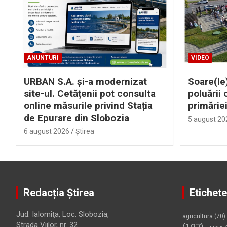
ANUNTURI
VIDEO
URBAN S.A. și-a modernizat
Soare(le)
site-ul. Cetățenii pot consulta
poluării 
online măsurile privind Stația
primărie
de Epurare din Slobozia
5 august 20
6 august 2026
Ştirea
Redacția Știrea
Etichete
Jud. Ialomiţa, Loc. Slobozia,
agricultura
(70)
Strada Viilor, nr. 32