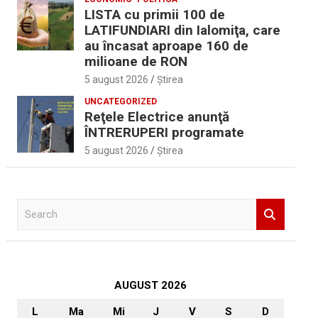
LISTA cu primii 100 de
LATIFUNDIARI din Ialomiţa, care
au încasat aproape 160 de
milioane de RON
5 august 2026
Ştirea
UNCATEGORIZED
Reţele Electrice anunţă
ÎNTRERUPERI programate
5 august 2026
Ştirea
S
e
a
r
c
h
AUGUST 2026
L
Ma
Mi
J
V
S
D