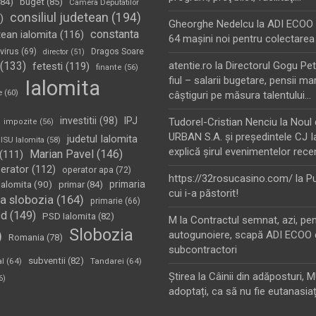
84)
buget
(85)
Camera Deputatilor
consiliul judetean
(194)
)
Gheorghe Nedelcu
la
ADI ECOO S
constanta
tean ialomita
(116)
64 maşini noi pentru colectarea
virus
(69)
Dragos Soare
director
(51)
(133)
atentie.ro
la
Directorul Gogu Petr
fetesti
(119)
finante
(56)
fiul – salarii bugetare, pensii mar
Ialomita
e
(60)
câştiguri pe măsura talentului…
investitii
(98)
IPJ
Tudorel-Cristian Nenciu
la
Noul 
impozite
(56)
URBAN S.A. şi preşedintele CJ I
judetul Ialomita
ISU Ialomita
(58)
explică şirul evenimentelor rece
Marian Pavel
(146)
(111)
erator
(112)
operator apa
(72)
https://32rosucasino.com/
la
Pu
Ialomita
(90)
primaria
primar
(84)
cui i-a păstorit!
a slobozia
(164)
primarie
(66)
sd
(149)
PSD Ialomita
(82)
M
la
Contractul semnat, azi, pe
Slobozia
)
autogunoiere, scapă ADI ECOO 
Romania
(78)
subcontractori
subventii
(82)
al
(64)
Tandarei
(64)
Ştirea
la
Câinii din adăposturi, 
6)
adoptați, ca să nu fie eutanasiaț