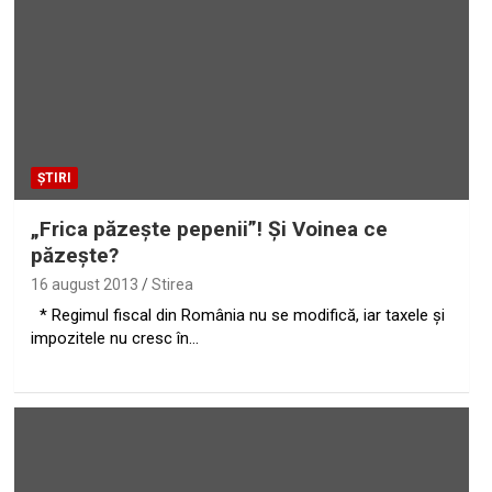
ȘTIRI
„Frica păzeşte pepenii”! Şi Voinea ce
păzeşte?
16 august 2013
Stirea
* Regimul fiscal din România nu se modifică, iar taxele şi
impozitele nu cresc în…