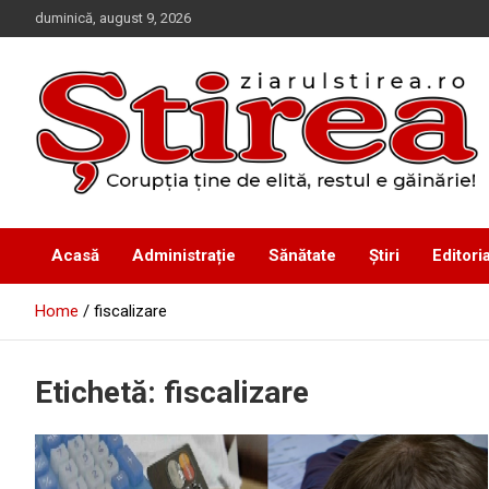
Skip
duminică, august 9, 2026
to
content
Corupția ține de elită, restul e găinărie!
Ziarul Știrea
Acasă
Administrație
Sănătate
Știri
Editoria
Home
fiscalizare
Etichetă:
fiscalizare