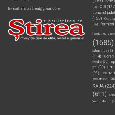
(197)
APIA
(
CJI
(127
(58)
E-mail: ziarulstirea@gmail.com
consiliul jude
(153)
Corona
fermieri
(66)
fonduri europen
(1685)
Ialomita
(96)
(114)
lucrari
op
medici
(72)
pnl
(99)
PNL 
primari
(93)
p
proiecte
(54)
RAJA
(224
(611)
spit
Victor Moraru
(5