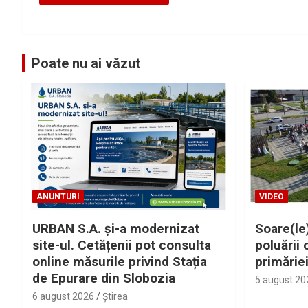
Poate nu ai văzut
ANUNTURI
VIDEO
URBAN S.A. și-a modernizat
Soare(le)
site-ul. Cetățenii pot consulta
poluării 
online măsurile privind Stația
primărie
de Epurare din Slobozia
5 august 20
6 august 2026
Ştirea