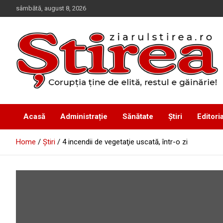
Skip
sâmbătă, august 8, 2026
to
content
Corupția ține de elită, restul e găinărie!
Ziarul Știrea
Acasă
Administrație
Sănătate
Știri
Editoria
Home
Știri
4 incendii de vegetaţie uscată, într-o zi