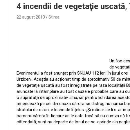
4 incendii de vegetaţie uscată, 
22 august 2013
Stirea
Un foc des
de vegetaţi
Evenimentul a fost anunţat prin SNUAU 112 ieri, în jurul orei 
Urziceni. Aceştia au acţionat timp de aproximativ 50 de minut
de vegetaţie uscată au fost înregistrate pe raza localităţii Băr
aruncate la întâmplare au fost cauzele probabile care au dus 
o suprafaţă de aproximativ 5 ha, iar pentru lichidarea acestor
amendează pe cei din cauza cărora se distrug nu numai bunu
stratului de ozon, e lesne de înţeles. „Şi măcar de li s-ar i
oamenii cărora în fiecare an le este frică să nu cumva să li 
câteodată, sunt nu departe de locul ce se-aprinde din neglije