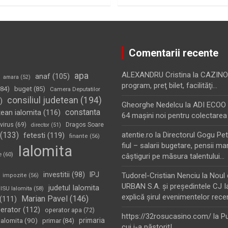
Comentarii recente
apa
ALEXANDRU Cristina
la
CAZINO
anaf
(105)
amara
(52)
program, preţ bilet, facilităţi…
84)
buget
(85)
Camera Deputatilor
consiliul judetean
(194)
)
Gheorghe Nedelcu
la
ADI ECOO S
constanta
tean ialomita
(116)
64 maşini noi pentru colectarea
virus
(69)
Dragos Soare
director
(51)
(133)
atentie.ro
la
Directorul Gogu Petr
fetesti
(119)
finante
(56)
fiul – salarii bugetare, pensii mar
Ialomita
e
(60)
câştiguri pe măsura talentului…
investitii
(98)
IPJ
Tudorel-Cristian Nenciu
la
Noul 
impozite
(56)
URBAN S.A. şi preşedintele CJ I
judetul Ialomita
ISU Ialomita
(58)
explică şirul evenimentelor rece
Marian Pavel
(146)
(111)
erator
(112)
operator apa
(72)
https://32rosucasino.com/
la
Pu
Ialomita
(90)
primaria
primar
(84)
cui i-a păstorit!