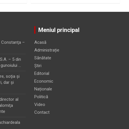
Meniul principal
 Constanţa –
Acasă
Administrație
Sănătate
.A. – 5 din
 gunoiului …
Știri
Editorial
e, soţia şi
Economic
i, dar şi
Naționale
Politică
director al
Video
alomiţa
nte
Contact
chiardeala