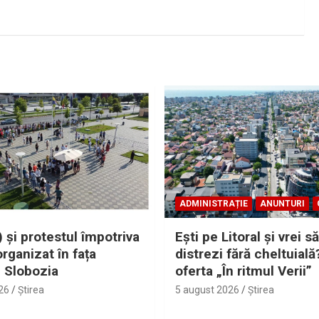
ADMINISTRAȚIE
ANUNTURI
 și protestul împotriva
Eşti pe Litoral şi vrei să
organizat în fața
distrezi fără cheltuială
i Slobozia
oferta „În ritmul Verii”
26
Ştirea
5 august 2026
Ştirea