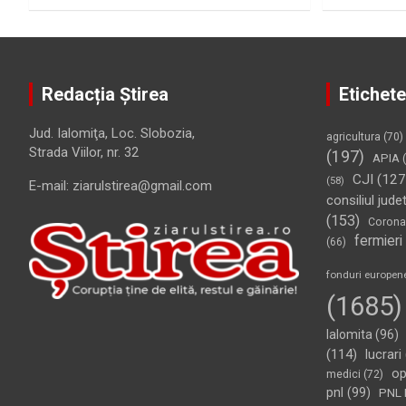
Redacția Știrea
Etichete
Jud. Ialomiţa, Loc. Slobozia,
agricultura
(70)
Strada Viilor, nr. 32
(197)
APIA
(
CJI
(127
(58)
E-mail: ziarulstirea@gmail.com
consiliul jude
(153)
Corona
fermieri
(66)
fonduri europen
(1685)
Ialomita
(96)
(114)
lucrari
op
medici
(72)
pnl
(99)
PNL 