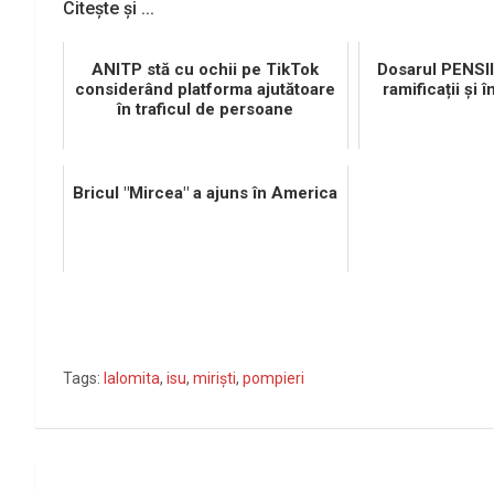
Citește și ...
ANITP stă cu ochii pe TikTok
Dosarul PENSI
considerând platforma ajutătoare
ramificații și î
în traficul de persoane
Bricul "Mircea" a ajuns în America
Tags:
Ialomita
,
isu
,
mirişti
,
pompieri
Navigare