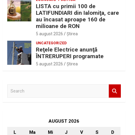
LISTA cu primii 100 de
LATIFUNDIARI din Ialomiţa, care
au încasat aproape 160 de
milioane de RON
5 august 2026
Ştirea
UNCATEGORIZED
Reţele Electrice anunţă
ÎNTRERUPERI programate
5 august 2026
Ştirea
S
e
a
r
c
h
AUGUST 2026
L
Ma
Mi
J
V
S
D