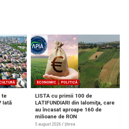
CULTURĂ
ECONOMIC
POLITICĂ
 te
LISTA cu primii 100 de
? Iată
LATIFUNDIARI din Ialomiţa, care
au încasat aproape 160 de
milioane de RON
5 august 2026
Ştirea