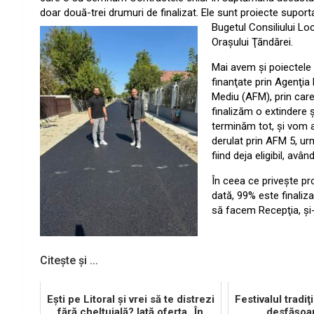
doar două-trei drumuri de finalizat. Ele sunt proiecte
suporta
Bugetul Consiliului Loc
Oraşului Ţăndărei.
Mai avem şi poiectele
finanţate prin Agenţia
Mediu (AFM), prin car
finalizăm o extindere ş
terminăm tot, şi vom av
derulat prin AFM 5, u
fiind deja eligibil, a
În ceea ce priveşte pr
dată, 99% este finaliz
să facem Recepţia, şi
Citește și ...
Eşti pe Litoral şi vrei să te distrezi
Festivalul tradiţ
fără cheltuială? Iată oferta „În
desfăşoar