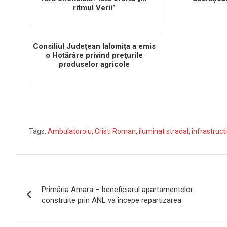
ritmul Verii”
Consiliul Judeţean Ialomiţa a emis
o Hotărâre privind preţurile
produselor agricole
Tags:
Ambulatoroiu
,
Cristi Roman
,
iluminat stradal
,
infrastructi
Navigare
Primăria Amara – beneficiarul apartamentelor
în
construite prin ANL va începe repartizarea
articole