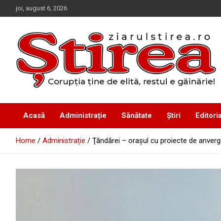
Skip
joi, august 6, 2026
to
content
Corupția ține de elită, restul e găinărie!
Ziarul Știrea
Acasă
Administrație
Sănătate
Știri
Editoria
Home
Administrație
Ţăndărei – oraşul cu proiecte de anverg