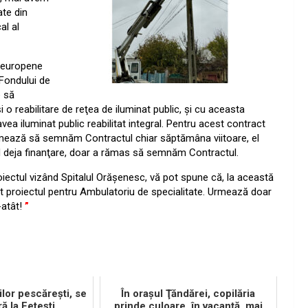
te din
al al
 europene
 Fondului de
e să
i o reabilitare de reţea de iluminat public, şi cu aceasta
ea iluminat public reabilitat integral. Pentru acest contract
rmează să semnăm Contractul chiar săptămâna viitoare, el
vând deja finanţare, doar a rămas să semnăm Contractul.
oiectul vizând Spitalul Orăşenesc, vă pot spune că, la această
at proiectul pentru Ambulatoriu de specialitate. Urmează doar
-atât!
”
iilor pescăreşti, se
În oraşul Ţăndărei, copilăria
ă la Feteşti
prinde culoare, în vacanţă, mai