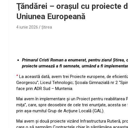
Ţăndărei – oraşul cu proiecte d
Uniunea Europeană
4 iunie 2026
Ştirea
Primarul Cristi Roman a enumerat, pentru ziarul Ştirea, ce 
proiecte urmează a fi semnate, urmând a fi implementar
“
La această dată, avem trei Proiecte europene, de eficientiz
Georgescu”; Liceul Tehnologic; Şcoala Gimnazială nr 2 “Spiru 
face prin ADR Sud – Muntenia.
Mai avem în implementare şi un Proiect pentru reabilitarea P
miţa”, care, spre deosebire de cele trei enunţate, acesta se
prin aşa-numitul Grup de Acţiune Locală (GAL).
Mai avem şi două proiecte vizând Infrastructura Rutieră, pr
care o să semnăm Contractele chiar în săptămâna aceasta