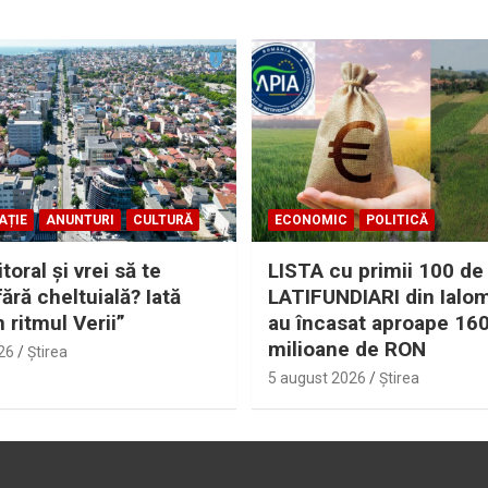
AȚIE
ANUNTURI
CULTURĂ
ECONOMIC
POLITICĂ
itoral şi vrei să te
LISTA cu primii 100 de
fără cheltuială? Iată
LATIFUNDIARI din Ialom
n ritmul Verii”
au încasat aproape 16
milioane de RON
26
Ştirea
5 august 2026
Ştirea