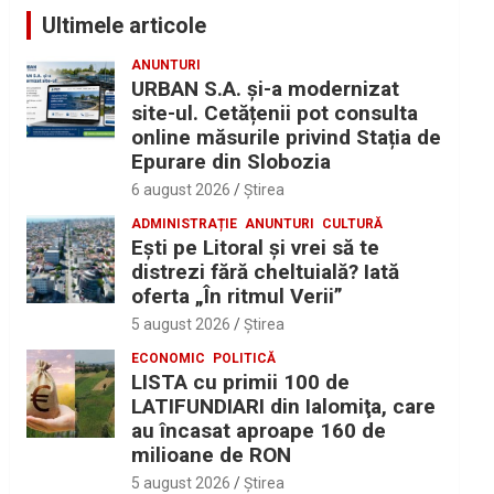
Ultimele articole
ANUNTURI
URBAN S.A. și-a modernizat
site-ul. Cetățenii pot consulta
online măsurile privind Stația de
Epurare din Slobozia
6 august 2026
Ştirea
ADMINISTRAȚIE
ANUNTURI
CULTURĂ
Eşti pe Litoral şi vrei să te
distrezi fără cheltuială? Iată
oferta „În ritmul Verii”
5 august 2026
Ştirea
ECONOMIC
POLITICĂ
LISTA cu primii 100 de
LATIFUNDIARI din Ialomiţa, care
au încasat aproape 160 de
milioane de RON
5 august 2026
Ştirea