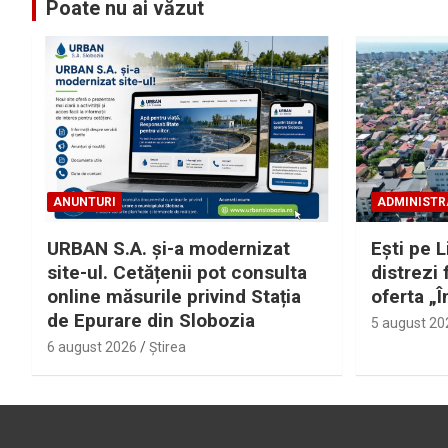
Poate nu ai văzut
ANUNTURI
ADMINISTR
URBAN S.A. și-a modernizat
Eşti pe L
site-ul. Cetățenii pot consulta
distrezi 
online măsurile privind Stația
oferta „Î
de Epurare din Slobozia
5 august 20
6 august 2026
Ştirea