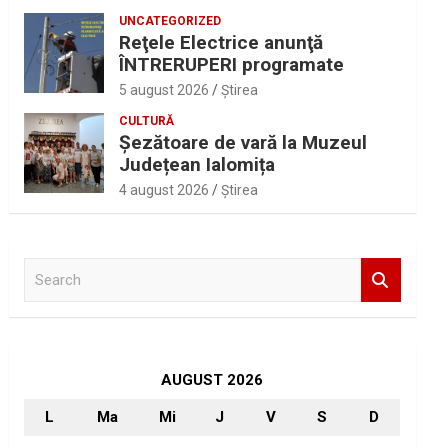
UNCATEGORIZED
Reţele Electrice anunţă
ÎNTRERUPERI programate
5 august 2026
Ştirea
CULTURĂ
Șezătoare de vară la Muzeul
Județean Ialomița
4 august 2026
Ştirea
S
e
a
r
c
h
AUGUST 2026
L
Ma
Mi
J
V
S
D