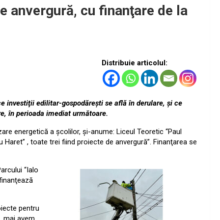
e anvergură, cu finanţare de la
Distribuie articolul:
investiţii edilitar-gospodăreşti se află în derulare, şi ce
e, în perioada imediat următoare.
are energetică a şcolilor, şi-anume: Liceul Teoretic “Paul
Haret” , toate trei fiind proiecte de anvergură”. Finanţarea se
arcului “Ialo
 finanţează
oiecte pentru
, mai avem