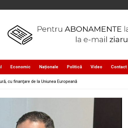
l
Economic
Naționale
Politică
Video
Contact
ură, cu finanţare de la Uniunea Europeană