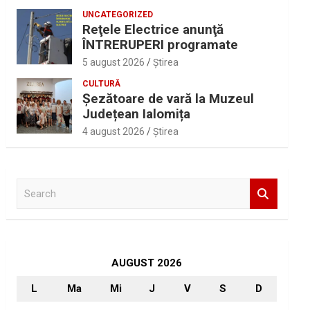
UNCATEGORIZED
Reţele Electrice anunţă
ÎNTRERUPERI programate
5 august 2026
Ştirea
CULTURĂ
Șezătoare de vară la Muzeul
Județean Ialomița
4 august 2026
Ştirea
S
e
a
r
c
h
AUGUST 2026
L
Ma
Mi
J
V
S
D