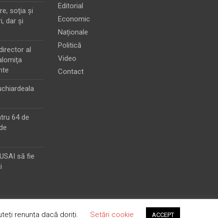
Editorial
e, soţia şi
Economic
i, dar şi
Naționale
Politică
director al
Video
alomiţa
nte
Contact
chiardeala
ntru 64 de
de
MUSAI să fie
i
teți renunța dacă doriți.
Setări cookie
ACCEPT