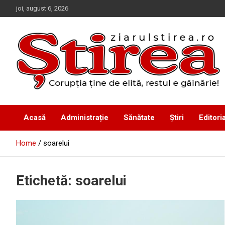
Skip
joi, august 6, 2026
to
content
Corupția ține de elită, restul e găinărie!
Ziarul Știrea
Acasă
Administrație
Sănătate
Știri
Editoria
Home
soarelui
Etichetă:
soarelui