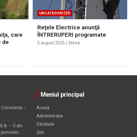
UNCATEGORIZED
Reţele Electrice anunţă
iţa, care
ÎNTRERUPERI programate
0 de
5 august 2026
Ştirea
Meniul principal
 Constanţa –
Acasă
Administrație
Sănătate
.A. – 5 din
 gunoiului …
Știri