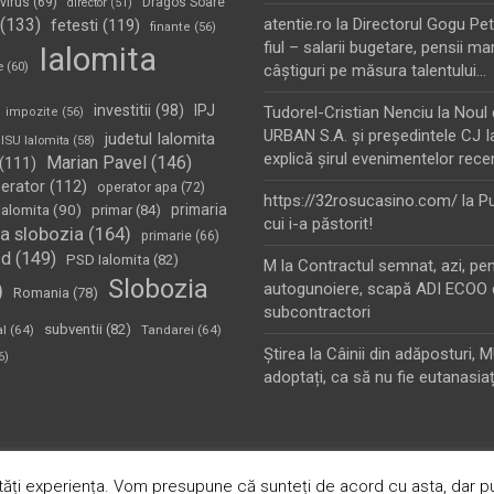
virus
(69)
Dragos Soare
director
(51)
(133)
atentie.ro
la
Directorul Gogu Petr
fetesti
(119)
finante
(56)
fiul – salarii bugetare, pensii mar
Ialomita
e
(60)
câştiguri pe măsura talentului…
investitii
(98)
IPJ
Tudorel-Cristian Nenciu
la
Noul 
impozite
(56)
URBAN S.A. şi preşedintele CJ I
judetul Ialomita
ISU Ialomita
(58)
explică şirul evenimentelor rece
Marian Pavel
(146)
(111)
erator
(112)
operator apa
(72)
https://32rosucasino.com/
la
Pu
Ialomita
(90)
primaria
primar
(84)
cui i-a păstorit!
a slobozia
(164)
primarie
(66)
sd
(149)
PSD Ialomita
(82)
M
la
Contractul semnat, azi, pe
Slobozia
)
autogunoiere, scapă ADI ECOO 
Romania
(78)
subcontractori
subventii
(82)
al
(64)
Tandarei
(64)
Ştirea
la
Câinii din adăposturi, 
6)
adoptați, ca să nu fie eutanasiaț
oudly Powered by:
WordPress
ăți experiența. Vom presupune că sunteți de acord cu asta, dar pu