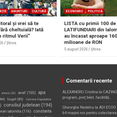
AȚIE
ANUNTURI
CULTURĂ
ECONOMIC
POLITICĂ
itoral şi vrei să te
LISTA cu primii 100 de
fără cheltuială? Iată
LATIFUNDIARI din Ialom
n ritmul Verii”
au încasat aproape 16
milioane de RON
26
Ştirea
5 august 2026
Ştirea
Comentarii recente
apa
ALEXANDRU Cristina
la
CAZINO
anaf
(105)
amara
(52)
program, preţ bilet, facilităţi…
84)
buget
(85)
Camera Deputatilor
consiliul judetean
(194)
)
Gheorghe Nedelcu
la
ADI ECOO S
constanta
tean ialomita
(116)
64 maşini noi pentru colectarea