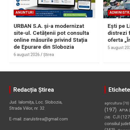
ANUNTURI
ADMINISTR
URBAN S.A. și-a modernizat
Eşti pe L
site-ul. Cetățenii pot consulta
distrezi 
online măsurile privind Stația
oferta „Î
de Epurare din Slobozia
5 august 20
6 august 2026
Ştirea
Redacția Știrea
Etichete
Jud. Ialomiţa, Loc. Slobozia,
agricultura
(70)
Strada Viilor, nr. 32
(197)
APIA
(
CJI
(127
(58)
E-mail: ziarulstirea@gmail.com
consiliul jude