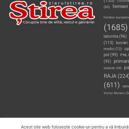
(153)
Corona
fermieri
(66)
fonduri europen
(1685)
Ialomita
(96)
(113)
lucrari
op
medici
(72)
pnl
(99)
PNL 
primari
(93)
p
proiecte
(54)
RAJA
(224
(611)
spit
Victor Moraru
(5
Copyright © 2026
Ziarul Știrea
Theme by:
Theme Horse
Pr
Acest site web folosește cookie-uri pentru a vă îmbunăt