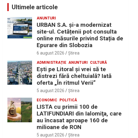
Ultimele articole
ANUNTURI
URBAN S.A. și-a modernizat
site-ul. Cetățenii pot consulta
online măsurile privind Stația de
Epurare din Slobozia
6 august 2026
Ştirea
ADMINISTRAȚIE
ANUNTURI
CULTURĂ
Eşti pe Litoral şi vrei să te
distrezi fără cheltuială? Iată
oferta „În ritmul Verii”
5 august 2026
Ştirea
ECONOMIC
POLITICĂ
LISTA cu primii 100 de
LATIFUNDIARI din Ialomiţa, care
au încasat aproape 160 de
milioane de RON
5 august 2026
Ştirea