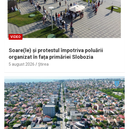
VIDEO
Soare(le) și protestul împotriva poluării
organizat în fața primăriei Slobozia
5 august 2026
Ştirea