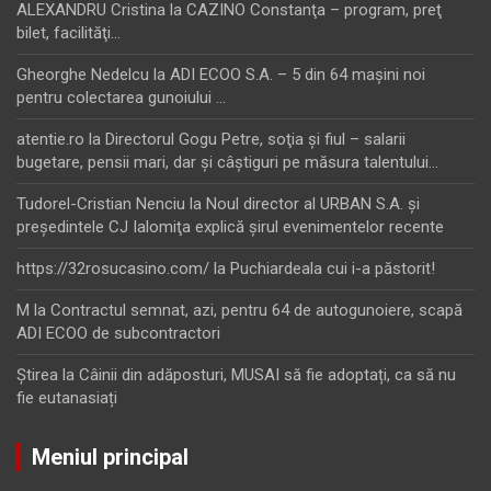
ALEXANDRU Cristina
la
CAZINO Constanţa – program, preţ
bilet, facilităţi…
Gheorghe Nedelcu
la
ADI ECOO S.A. – 5 din 64 maşini noi
pentru colectarea gunoiului …
atentie.ro
la
Directorul Gogu Petre, soţia şi fiul – salarii
bugetare, pensii mari, dar şi câştiguri pe măsura talentului…
Tudorel-Cristian Nenciu
la
Noul director al URBAN S.A. şi
preşedintele CJ Ialomiţa explică şirul evenimentelor recente
https://32rosucasino.com/
la
Puchiardeala cui i-a păstorit!
M
la
Contractul semnat, azi, pentru 64 de autogunoiere, scapă
ADI ECOO de subcontractori
Ştirea
la
Câinii din adăposturi, MUSAI să fie adoptați, ca să nu
fie eutanasiați
Meniul principal