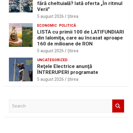
fără cheltuială? Iată oferta „În ritmul
Verii”
5 august 2026
Ştirea
ECONOMIC
POLITICĂ
LISTA cu primii 100 de LATIFUNDIARI
din Ialomiţa, care au încasat aproape
160 de milioane de RON
5 august 2026
Ştirea
UNCATEGORIZED
Reţele Electrice anunţă
ÎNTRERUPERI programate
5 august 2026
Ştirea
S
e
a
r
c