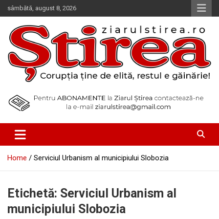
Skip
sâmbătă, august 8, 2026
to
content
Corupția ține de elită, restul e găinărie!
Ziarul Știrea
Home
Serviciul Urbanism al municipiului Slobozia
Etichetă:
Serviciul Urbanism al
municipiului Slobozia