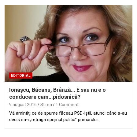
EDITORIAL
Ionaşcu, Băcanu, Brânză… E sau nu e o
conducere cam…pidosnică?
9 august 2016
Stirea
1 Comment
Vă amintiţi ce de spume făceau PSD-iştii, atunci când s-au
decis să-i „retragă sprijinul politic” primarului…