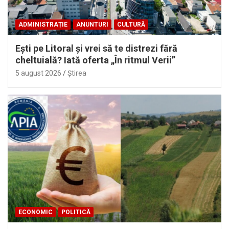
ADMINISTRAȚIE
ANUNTURI
CULTURĂ
Eşti pe Litoral şi vrei să te distrezi fără
cheltuială? Iată oferta „În ritmul Verii”
5 august 2026
Ştirea
ECONOMIC
POLITICĂ