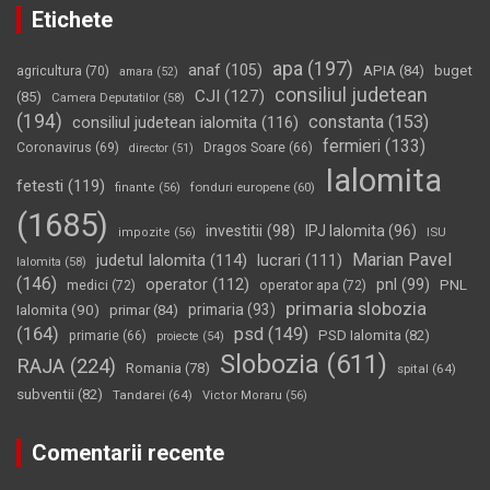
Etichete
apa
(197)
anaf
(105)
APIA
(84)
buget
agricultura
(70)
amara
(52)
consiliul judetean
CJI
(127)
(85)
Camera Deputatilor
(58)
(194)
constanta
(153)
consiliul judetean ialomita
(116)
fermieri
(133)
Coronavirus
(69)
Dragos Soare
(66)
director
(51)
Ialomita
fetesti
(119)
fonduri europene
(60)
finante
(56)
(1685)
investitii
(98)
IPJ Ialomita
(96)
impozite
(56)
ISU
Marian Pavel
judetul Ialomita
(114)
lucrari
(111)
Ialomita
(58)
(146)
operator
(112)
pnl
(99)
PNL
medici
(72)
operator apa
(72)
primaria slobozia
Ialomita
(90)
primaria
(93)
primar
(84)
(164)
psd
(149)
PSD Ialomita
(82)
primarie
(66)
proiecte
(54)
Slobozia
(611)
RAJA
(224)
Romania
(78)
spital
(64)
subventii
(82)
Tandarei
(64)
Victor Moraru
(56)
Comentarii recente