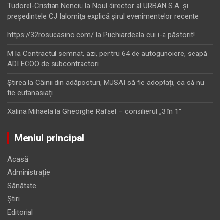
Tudorel-Cristian Nenciu
la
Noul director al URBAN S.A. şi
preşedintele CJ Ialomiţa explică şirul evenimentelor recente
https://32rosucasino.com/
la
Puchiardeala cui i-a păstorit!
M
la
Contractul semnat, azi, pentru 64 de autogunoiere, scapă
ADI ECOO de subcontractori
Ştirea
la
Câinii din adăposturi, MUSAI să fie adoptați, ca să nu
fie eutanasiați
Xalina Mihaela
la
Gheorghe Rafael – consilierul „3 în 1”
Meniul principal
Acasă
Administrație
Sănătate
Știri
Editorial