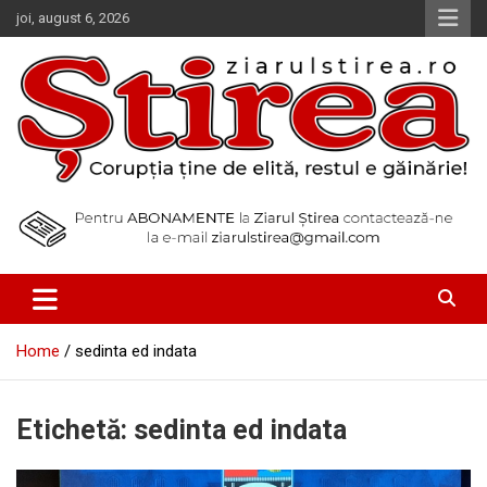
Skip
joi, august 6, 2026
to
content
Corupția ține de elită, restul e găinărie!
Ziarul Știrea
Home
sedinta ed indata
Etichetă:
sedinta ed indata