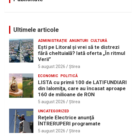
Ultimele articole
ADMINISTRAȚIE
ANUNTURI
CULTURĂ
Eşti pe Litoral şi vrei să te distrezi
fără cheltuială? Iată oferta „În ritmul
Verii”
5 august 2026
Ştirea
ECONOMIC
POLITICĂ
LISTA cu primii 100 de LATIFUNDIARI
din Ialomiţa, care au încasat aproape
160 de milioane de RON
5 august 2026
Ştirea
UNCATEGORIZED
Reţele Electrice anunţă
ÎNTRERUPERI programate
5 august 2026
Ştirea