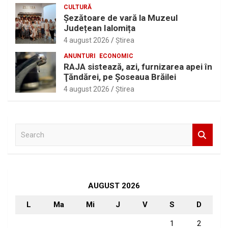
CULTURĂ
Șezătoare de vară la Muzeul
Județean Ialomița
4 august 2026
Ştirea
ANUNTURI
ECONOMIC
RAJA sistează, azi, furnizarea apei în
Ţăndărei, pe Şoseaua Brăilei
4 august 2026
Ştirea
S
e
a
r
c
h
AUGUST 2026
L
Ma
Mi
J
V
S
D
1
2