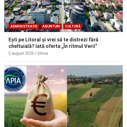
ADMINISTRAȚIE
ANUNTURI
CULTURĂ
Eşti pe Litoral şi vrei să te distrezi fără
cheltuială? Iată oferta „În ritmul Verii”
5 august 2026
Ştirea