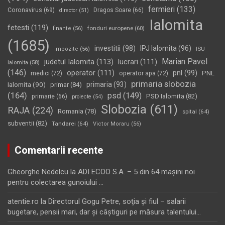
fermieri
(133)
Coronavirus
(69)
Dragos Soare
(66)
director
(51)
Ialomita
fetesti
(119)
fonduri europene
(60)
finante
(56)
(1685)
investitii
(98)
IPJ Ialomita
(96)
impozite
(56)
ISU
Marian Pavel
judetul Ialomita
(113)
lucrari
(111)
Ialomita
(58)
(146)
operator
(111)
pnl
(99)
PNL
medici
(72)
operator apa
(72)
primaria slobozia
Ialomita
(90)
primaria
(93)
primar
(84)
(164)
psd
(149)
PSD Ialomita
(82)
primarie
(66)
proiecte
(54)
Slobozia
(611)
RAJA
(224)
Romania
(78)
spital
(64)
subventii
(82)
Tandarei
(64)
Victor Moraru
(56)
Comentarii recente
Gheorghe Nedelcu
la
ADI ECOO S.A. – 5 din 64 maşini noi
pentru colectarea gunoiului …
atentie.ro
la
Directorul Gogu Petre, soţia şi fiul – salarii
bugetare, pensii mari, dar şi câştiguri pe măsura talentului…