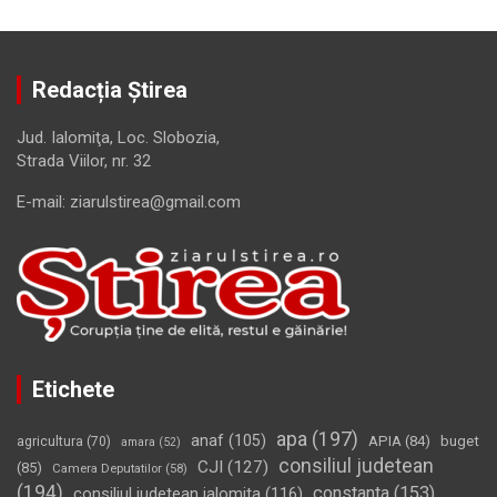
Redacția Știrea
Jud. Ialomiţa, Loc. Slobozia,
Strada Viilor, nr. 32
E-mail: ziarulstirea@gmail.com
Etichete
apa
(197)
anaf
(105)
APIA
(84)
buget
agricultura
(70)
amara
(52)
consiliul judetean
CJI
(127)
(85)
Camera Deputatilor
(58)
(194)
constanta
(153)
consiliul judetean ialomita
(116)