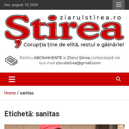
Skip
luni, august 10, 2026
to
content
Corupția ține de elită, restul e găinărie!
Ziarul Știrea
Home
sanitas
Etichetă:
sanitas