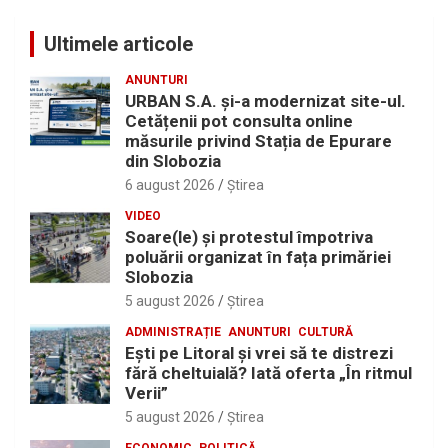
Ultimele articole
ANUNTURI
URBAN S.A. și-a modernizat site-ul.
Cetățenii pot consulta online
măsurile privind Stația de Epurare
din Slobozia
6 august 2026
Ştirea
VIDEO
Soare(le) și protestul împotriva
poluării organizat în fața primăriei
Slobozia
5 august 2026
Ştirea
ADMINISTRAȚIE
ANUNTURI
CULTURĂ
Eşti pe Litoral şi vrei să te distrezi
fără cheltuială? Iată oferta „În ritmul
Verii”
5 august 2026
Ştirea
ECONOMIC
POLITICĂ