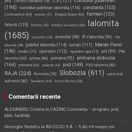
consiliul judetean
CJI
(127)
(85)
Camera Deputatilor
(58)
(194)
constanta
(153)
consiliul judetean ialomita
(116)
fermieri
(133)
Coronavirus
(69)
Dragos Soare
(66)
director
(51)
Ialomita
fetesti
(119)
fonduri europene
(60)
finante
(56)
(1685)
investitii
(98)
IPJ Ialomita
(96)
impozite
(56)
ISU
Marian Pavel
judetul Ialomita
(114)
lucrari
(111)
Ialomita
(58)
(146)
operator
(112)
pnl
(99)
PNL
medici
(72)
operator apa
(72)
primaria slobozia
Ialomita
(90)
primaria
(93)
primar
(84)
(164)
psd
(149)
PSD Ialomita
(82)
primarie
(66)
proiecte
(54)
Slobozia
(611)
RAJA
(224)
Romania
(78)
spital
(64)
subventii
(82)
Tandarei
(64)
Victor Moraru
(56)
Comentarii recente
ALEXANDRU Cristina
la
CAZINO Constanţa – program, preţ
bilet, facilităţi…
Gheorghe Nedelcu
la
ADI ECOO S.A. – 5 din 64 maşini noi