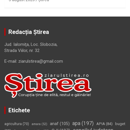
Redacția Știrea
Jud. Ialomiţa, Loc. Slobozia,
Strada Viilor, nr. 32
E-mail: ziarulstirea@gmail.com
Etichete
apa
(197)
anaf
(105)
APIA
(84)
buget
agricultura
(70)
amara
(52)