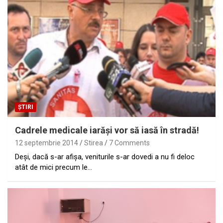
ȘTIRI
Cadrele medicale iarăşi vor să iasă în stradă!
12 septembrie 2014
Stirea
7 Comments
Deşi, dacă s-ar afişa, veniturile s-ar dovedi a nu fi deloc
atât de mici precum le…