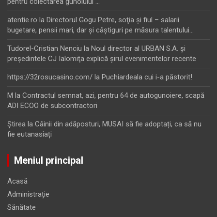
pentru colectarea gunoiului …
atentie.ro
la
Directorul Gogu Petre, soţia şi fiul – salarii
bugetare, pensii mari, dar şi câştiguri pe măsura talentului…
Tudorel-Cristian Nenciu
la
Noul director al URBAN S.A. şi
preşedintele CJ Ialomiţa explică şirul evenimentelor recente
https://32rosucasino.com/
la
Puchiardeala cui i-a păstorit!
M
la
Contractul semnat, azi, pentru 64 de autogunoiere, scapă
ADI ECOO de subcontractori
Ştirea
la
Câinii din adăposturi, MUSAI să fie adoptați, ca să nu
fie eutanasiați
Meniul principal
Acasă
Administrație
Sănătate