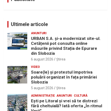
Ultimele articole
ANUNTURI
URBAN S.A. și-a modernizat site-ul.
Cetățenii pot consulta online
măsurile privind Stația de Epurare
din Slobozia
6 august 2026
Ştirea
VIDEO
Soare(le) și protestul împotriva
poluării organizat în fața primăriei
Slobozia
5 august 2026
Ştirea
ADMINISTRAȚIE
ANUNTURI
CULTURĂ
Eşti pe Litoral şi vrei să te distrezi
fără cheltuială? Iată oferta „În ritmul
Verii”