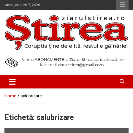
Skip
vineri, august 7, 2026
to
content
Corupția ține de elită, restul e găinărie!
Ziarul Știrea
Home
salubrizare
Etichetă:
salubrizare