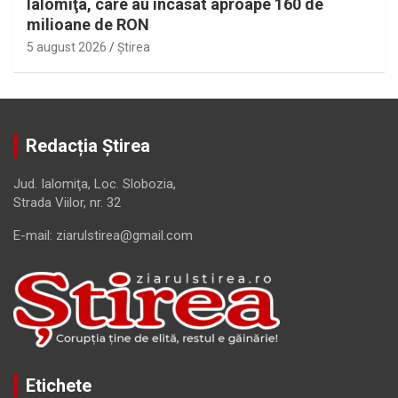
Ialomiţa, care au încasat aproape 160 de
milioane de RON
5 august 2026
Ştirea
Redacția Știrea
Jud. Ialomiţa, Loc. Slobozia,
Strada Viilor, nr. 32
E-mail: ziarulstirea@gmail.com
Etichete