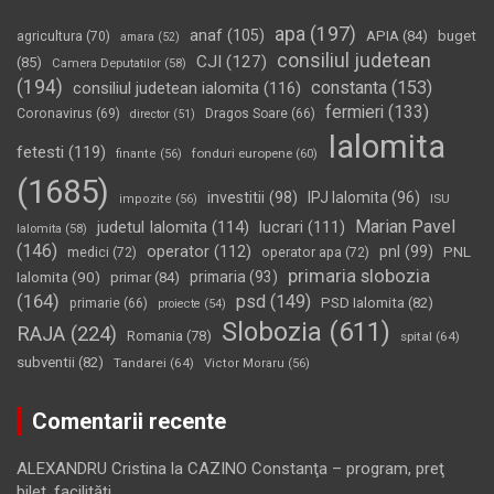
apa
(197)
anaf
(105)
APIA
(84)
buget
agricultura
(70)
amara
(52)
consiliul judetean
CJI
(127)
(85)
Camera Deputatilor
(58)
(194)
constanta
(153)
consiliul judetean ialomita
(116)
fermieri
(133)
Coronavirus
(69)
Dragos Soare
(66)
director
(51)
Ialomita
fetesti
(119)
fonduri europene
(60)
finante
(56)
(1685)
investitii
(98)
IPJ Ialomita
(96)
impozite
(56)
ISU
Marian Pavel
judetul Ialomita
(114)
lucrari
(111)
Ialomita
(58)
(146)
operator
(112)
pnl
(99)
PNL
medici
(72)
operator apa
(72)
primaria slobozia
Ialomita
(90)
primaria
(93)
primar
(84)
(164)
psd
(149)
PSD Ialomita
(82)
primarie
(66)
proiecte
(54)
Slobozia
(611)
RAJA
(224)
Romania
(78)
spital
(64)
subventii
(82)
Tandarei
(64)
Victor Moraru
(56)
Comentarii recente
ALEXANDRU Cristina
la
CAZINO Constanţa – program, preţ
bilet, facilităţi…