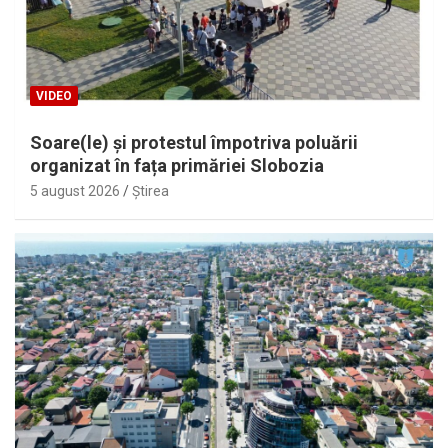
VIDEO
Soare(le) și protestul împotriva poluării
organizat în fața primăriei Slobozia
5 august 2026
Ştirea