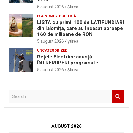
5 august 2026
Ştirea
ECONOMIC
POLITICĂ
LISTA cu primii 100 de LATIFUNDIARI
din Ialomiţa, care au încasat aproape
160 de milioane de RON
5 august 2026
Ştirea
UNCATEGORIZED
Reţele Electrice anunţă
ÎNTRERUPERI programate
5 august 2026
Ştirea
S
e
a
r
c
h
AUGUST 2026