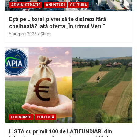
ADMINISTRAȚIE
ANUNTURI
CULTURĂ
Eşti pe Litoral şi vrei să te distrezi fără
cheltuială? Iată oferta „În ritmul Verii”
5 august 2026
Ştirea
ECONOMIC
POLITICĂ
LISTA cu primii 100 de LATIFUNDIARI din