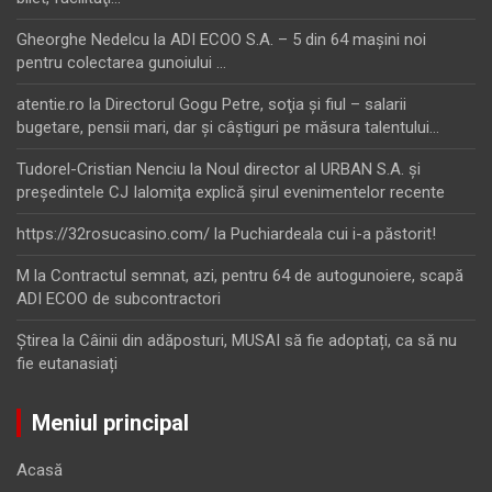
Gheorghe Nedelcu
la
ADI ECOO S.A. – 5 din 64 maşini noi
pentru colectarea gunoiului …
atentie.ro
la
Directorul Gogu Petre, soţia şi fiul – salarii
bugetare, pensii mari, dar şi câştiguri pe măsura talentului…
Tudorel-Cristian Nenciu
la
Noul director al URBAN S.A. şi
preşedintele CJ Ialomiţa explică şirul evenimentelor recente
https://32rosucasino.com/
la
Puchiardeala cui i-a păstorit!
M
la
Contractul semnat, azi, pentru 64 de autogunoiere, scapă
ADI ECOO de subcontractori
Ştirea
la
Câinii din adăposturi, MUSAI să fie adoptați, ca să nu
fie eutanasiați
Meniul principal
Acasă