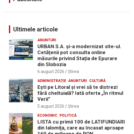
Ultimele articole
ANUNTURI
URBAN S.A. și-a modernizat site-ul.
Cetățenii pot consulta online
măsurile privind Stația de Epurare
din Slobozia
6 august 2026
Ştirea
ADMINISTRAȚIE
ANUNTURI
CULTURĂ
Eşti pe Litoral şi vrei să te distrezi
fără cheltuială? Iată oferta „În ritmul
Verii”
5 august 2026
Ştirea
ECONOMIC
POLITICĂ
LISTA cu primii 100 de LATIFUNDIARI
din Ialomiţa, care au încasat aproape
160 de milioane de RON