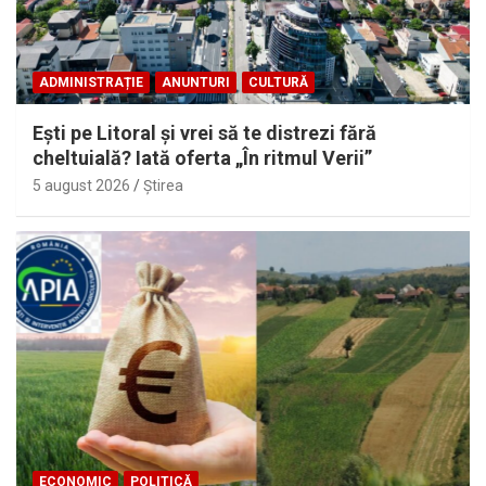
ADMINISTRAȚIE
ANUNTURI
CULTURĂ
Eşti pe Litoral şi vrei să te distrezi fără
cheltuială? Iată oferta „În ritmul Verii”
5 august 2026
Ştirea
ECONOMIC
POLITICĂ