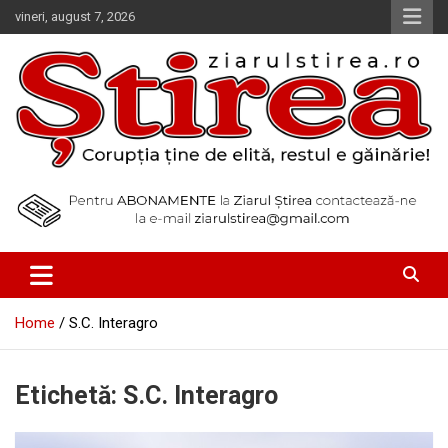
Skip
vineri, august 7, 2026
to
content
Corupția ține de elită, restul e găinărie!
Ziarul Știrea
Home
S.C. Interagro
Etichetă:
S.C. Interagro