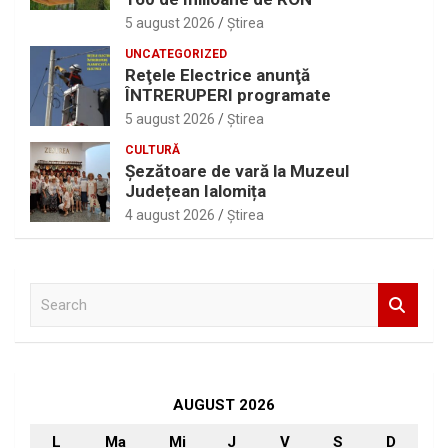
5 august 2026
Ştirea
UNCATEGORIZED
Reţele Electrice anunţă
ÎNTRERUPERI programate
5 august 2026
Ştirea
CULTURĂ
Șezătoare de vară la Muzeul
Județean Ialomița
4 august 2026
Ştirea
S
e
a
r
c
h
AUGUST 2026
L
Ma
Mi
J
V
S
D