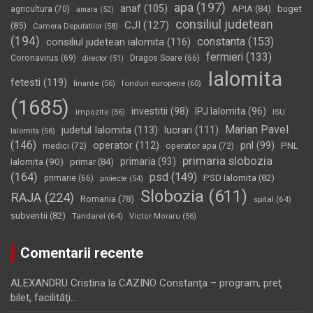
apa
(197)
anaf
(105)
APIA
(84)
buget
agricultura
(70)
amara
(52)
consiliul judetean
CJI
(127)
(85)
Camera Deputatilor
(58)
(194)
constanta
(153)
consiliul judetean ialomita
(116)
fermieri
(133)
Coronavirus
(69)
Dragos Soare
(66)
director
(51)
Ialomita
fetesti
(119)
fonduri europene
(60)
finante
(56)
(1685)
investitii
(98)
IPJ Ialomita
(96)
impozite
(56)
ISU
Marian Pavel
judetul Ialomita
(113)
lucrari
(111)
Ialomita
(58)
(146)
operator
(112)
pnl
(99)
PNL
medici
(72)
operator apa
(72)
primaria slobozia
Ialomita
(90)
primaria
(93)
primar
(84)
(164)
psd
(149)
PSD Ialomita
(82)
primarie
(66)
proiecte
(54)
Slobozia
(611)
RAJA
(224)
Romania
(78)
spital
(64)
subventii
(82)
Tandarei
(64)
Victor Moraru
(56)
Comentarii recente
ALEXANDRU Cristina
la
CAZINO Constanţa – program, preţ
bilet, facilităţi…