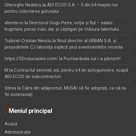
Gheorghe Nedelcu
la
ADI ECOO S.A. – 5 din 64 maşini noi
pentru colectarea gunoiului …
atentie.ro
la
Directorul Gogu Petre, soţia şi fiul – salarii
bugetare, pensii mari, dar şi câştiguri pe măsura talentului…
Tudorel-Cristian Nenciu
la
Noul director al URBAN S.A. şi
preşedintele CJ Ialomiţa explică şirul evenimentelor recente
https://32rosucasino.com/
la
Puchiardeala cui i-a păstorit!
M
la
Contractul semnat, azi, pentru 64 de autogunoiere, scapă
ADI ECOO de subcontractori
Ştirea
la
Câinii din adăposturi, MUSAI să fie adoptați, ca să nu
fie eutanasiați
Meniul principal
Acasă
Administrație