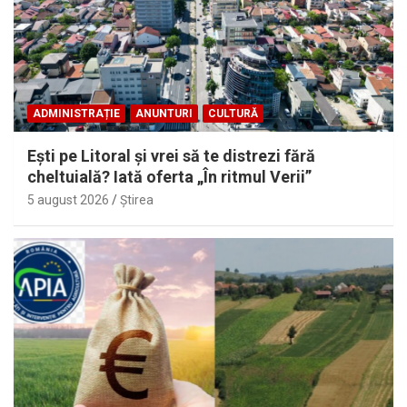
ADMINISTRAȚIE
ANUNTURI
CULTURĂ
Eşti pe Litoral şi vrei să te distrezi fără
cheltuială? Iată oferta „În ritmul Verii”
5 august 2026
Ştirea