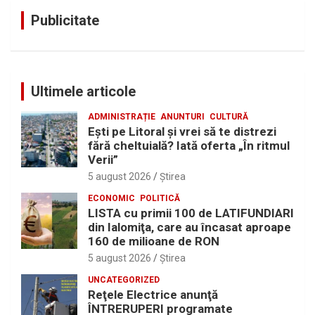
Publicitate
Ultimele articole
ADMINISTRAȚIE
ANUNTURI
CULTURĂ
Eşti pe Litoral şi vrei să te distrezi
fără cheltuială? Iată oferta „În ritmul
Verii”
5 august 2026
Ştirea
ECONOMIC
POLITICĂ
LISTA cu primii 100 de LATIFUNDIARI
din Ialomiţa, care au încasat aproape
160 de milioane de RON
5 august 2026
Ştirea
UNCATEGORIZED
Reţele Electrice anunţă
ÎNTRERUPERI programate