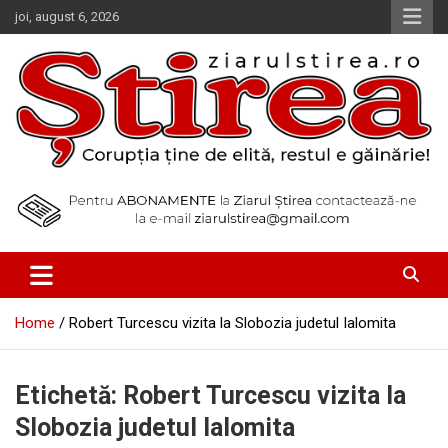
Skip
joi, august 6, 2026
to
content
Corupția ține de elită, restul e găinărie!
Ziarul Știrea
Home
Robert Turcescu vizita la Slobozia judetul Ialomita
Etichetă:
Robert Turcescu vizita la
Slobozia judetul Ialomita