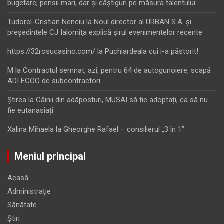
bugetare, pensii mari, dar şi câştiguri pe măsura talentului…
Tudorel-Cristian Nenciu
la
Noul director al URBAN S.A. şi
preşedintele CJ Ialomiţa explică şirul evenimentelor recente
https://32rosucasino.com/
la
Puchiardeala cui i-a păstorit!
M
la
Contractul semnat, azi, pentru 64 de autogunoiere, scapă
ADI ECOO de subcontractori
Ştirea
la
Câinii din adăposturi, MUSAI să fie adoptați, ca să nu
fie eutanasiați
Xalina Mihaela
la
Gheorghe Rafael – consilierul „3 în 1”
Meniul principal
Acasă
Administrație
Sănătate
Știri