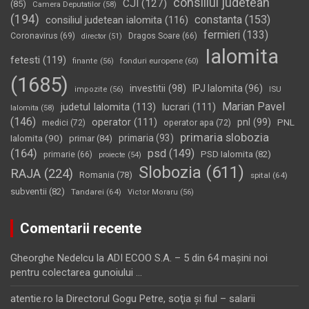
consiliul judetean
CJI
(127)
(85)
Camera Deputatilor
(58)
(194)
constanta
(153)
consiliul judetean ialomita
(116)
fermieri
(133)
Coronavirus
(69)
Dragos Soare
(66)
director
(51)
Ialomita
fetesti
(119)
fonduri europene
(60)
finante
(56)
(1685)
investitii
(98)
IPJ Ialomita
(96)
impozite
(56)
ISU
Marian Pavel
judetul Ialomita
(113)
lucrari
(111)
Ialomita
(58)
(146)
operator
(111)
pnl
(99)
PNL
medici
(72)
operator apa
(72)
primaria slobozia
Ialomita
(90)
primaria
(93)
primar
(84)
(164)
psd
(149)
PSD Ialomita
(82)
primarie
(66)
proiecte
(54)
Slobozia
(611)
RAJA
(224)
Romania
(78)
spital
(64)
subventii
(82)
Tandarei
(64)
Victor Moraru
(56)
Comentarii recente
Gheorghe Nedelcu
la
ADI ECOO S.A. – 5 din 64 maşini noi
pentru colectarea gunoiului …
atentie.ro
la
Directorul Gogu Petre, soţia şi fiul – salarii