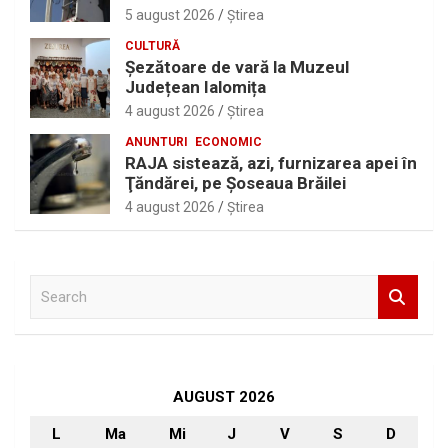
5 august 2026
Ştirea
CULTURĂ
Șezătoare de vară la Muzeul
Județean Ialomița
4 august 2026
Ştirea
ANUNTURI
ECONOMIC
RAJA sistează, azi, furnizarea apei în
Ţăndărei, pe Şoseaua Brăilei
4 august 2026
Ştirea
S
e
a
r
c
h
AUGUST 2026
L
Ma
Mi
J
V
S
D