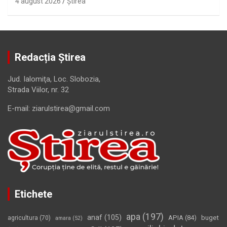
4 august 2026
Ştirea
Redacția Știrea
Jud. Ialomiţa, Loc. Slobozia,
Strada Viilor, nr. 32
E-mail: ziarulstirea@gmail.com
Etichete
apa
(197)
anaf
(105)
APIA
(84)
buget
agricultura
(70)
amara
(52)