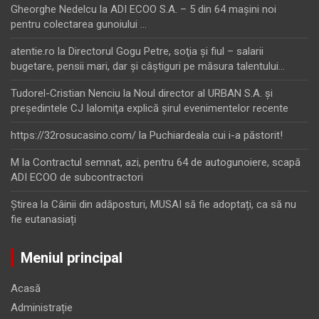
Gheorghe Nedelcu
la
ADI ECOO S.A. – 5 din 64 maşini noi
pentru colectarea gunoiului …
atentie.ro
la
Directorul Gogu Petre, soţia şi fiul – salarii
bugetare, pensii mari, dar şi câştiguri pe măsura talentului…
Tudorel-Cristian Nenciu
la
Noul director al URBAN S.A. şi
preşedintele CJ Ialomiţa explică şirul evenimentelor recente
https://32rosucasino.com/
la
Puchiardeala cui i-a păstorit!
M
la
Contractul semnat, azi, pentru 64 de autogunoiere, scapă
ADI ECOO de subcontractori
Ştirea
la
Câinii din adăposturi, MUSAI să fie adoptați, ca să nu
fie eutanasiați
Meniul principal
Acasă
Administrație