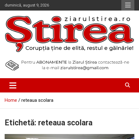
Skip
duminică, august 9, 2026
to
content
Corupția ține de elită, restul e găinărie!
Ziarul Știrea
Home
reteaua scolara
Etichetă:
reteaua scolara