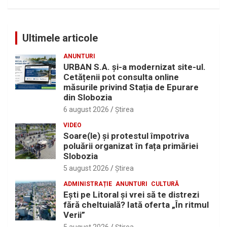
Ultimele articole
ANUNTURI
URBAN S.A. și-a modernizat site-ul.
Cetățenii pot consulta online
măsurile privind Stația de Epurare
din Slobozia
6 august 2026
Ştirea
VIDEO
Soare(le) și protestul împotriva
poluării organizat în fața primăriei
Slobozia
5 august 2026
Ştirea
ADMINISTRAȚIE
ANUNTURI
CULTURĂ
Eşti pe Litoral şi vrei să te distrezi
fără cheltuială? Iată oferta „În ritmul
Verii”