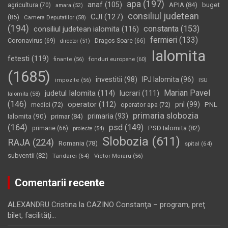
apa
(197)
anaf
(105)
APIA
(84)
buget
agricultura
(70)
amara
(52)
consiliul judetean
CJI
(127)
(85)
Camera Deputatilor
(58)
(194)
constanta
(153)
consiliul judetean ialomita
(116)
fermieri
(133)
Coronavirus
(69)
Dragos Soare
(66)
director
(51)
Ialomita
fetesti
(119)
fonduri europene
(60)
finante
(56)
(1685)
investitii
(98)
IPJ Ialomita
(96)
impozite
(56)
ISU
Marian Pavel
judetul Ialomita
(114)
lucrari
(111)
Ialomita
(58)
(146)
operator
(112)
pnl
(99)
PNL
medici
(72)
operator apa
(72)
primaria slobozia
Ialomita
(90)
primaria
(93)
primar
(84)
(164)
psd
(149)
PSD Ialomita
(82)
primarie
(66)
proiecte
(54)
Slobozia
(611)
RAJA
(224)
Romania
(78)
spital
(64)
subventii
(82)
Tandarei
(64)
Victor Moraru
(56)
Comentarii recente
ALEXANDRU Cristina
la
CAZINO Constanţa – program, preţ
bilet, facilităţi…