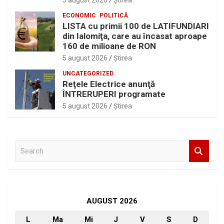
5 august 2026
Ştirea
ECONOMIC
POLITICĂ
LISTA cu primii 100 de LATIFUNDIARI
din Ialomiţa, care au încasat aproape
160 de milioane de RON
5 august 2026
Ştirea
UNCATEGORIZED
Reţele Electrice anunţă
ÎNTRERUPERI programate
5 august 2026
Ştirea
S
e
a
r
c
h
AUGUST 2026
L
Ma
Mi
J
V
S
D