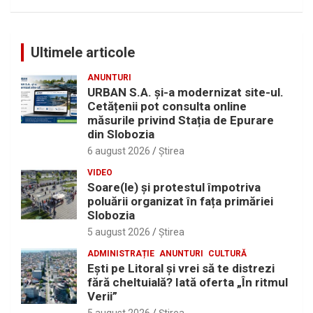
Ultimele articole
ANUNTURI
URBAN S.A. și-a modernizat site-ul.
Cetățenii pot consulta online
măsurile privind Stația de Epurare
din Slobozia
6 august 2026
Ştirea
VIDEO
Soare(le) și protestul împotriva
poluării organizat în fața primăriei
Slobozia
5 august 2026
Ştirea
ADMINISTRAȚIE
ANUNTURI
CULTURĂ
Eşti pe Litoral şi vrei să te distrezi
fără cheltuială? Iată oferta „În ritmul
Verii”