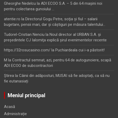
Gheorghe Nedelcu
la
ADI ECOO S.A. – 5 din 64 maşini noi
pentru colectarea gunoiului …
atentie.ro
la
Directorul Gogu Petre, soţia şi fiul – salarii
bugetare, pensii mari, dar şi câştiguri pe măsura talentului…
Tudorel-Cristian Nenciu
la
Noul director al URBAN S.A. şi
preşedintele CJ Ialomiţa explică şirul evenimentelor recente
https://32rosucasino.com/
la
Puchiardeala cui i-a păstorit!
M
la
Contractul semnat, azi, pentru 64 de autogunoiere, scapă
ADI ECOO de subcontractori
Ştirea
la
Câinii din adăposturi, MUSAI să fie adoptați, ca să nu
fie eutanasiați
Meniul principal
Acasă
Administrație