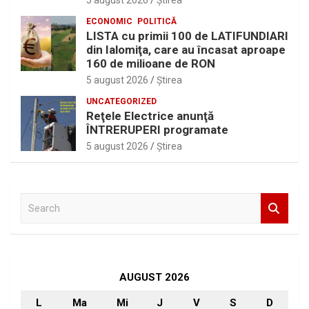
5 august 2026
Ştirea
ECONOMIC
POLITICĂ
LISTA cu primii 100 de LATIFUNDIARI
din Ialomiţa, care au încasat aproape
160 de milioane de RON
5 august 2026
Ştirea
UNCATEGORIZED
Reţele Electrice anunţă
ÎNTRERUPERI programate
5 august 2026
Ştirea
S
e
a
r
c
h
AUGUST 2026
L
Ma
Mi
J
V
S
D