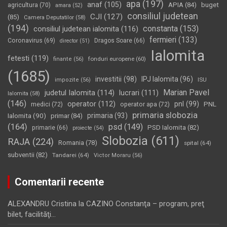
apa
(197)
anaf
(105)
APIA
(84)
buget
agricultura
(70)
amara
(52)
consiliul judetean
CJI
(127)
(85)
Camera Deputatilor
(58)
(194)
constanta
(153)
consiliul judetean ialomita
(116)
fermieri
(133)
Coronavirus
(69)
Dragos Soare
(66)
director
(51)
Ialomita
fetesti
(119)
fonduri europene
(60)
finante
(56)
(1685)
investitii
(98)
IPJ Ialomita
(96)
impozite
(56)
ISU
Marian Pavel
judetul Ialomita
(114)
lucrari
(111)
Ialomita
(58)
(146)
operator
(112)
pnl
(99)
PNL
medici
(72)
operator apa
(72)
primaria slobozia
Ialomita
(90)
primaria
(93)
primar
(84)
(164)
psd
(149)
PSD Ialomita
(82)
primarie
(66)
proiecte
(54)
Slobozia
(611)
RAJA
(224)
Romania
(78)
spital
(64)
subventii
(82)
Tandarei
(64)
Victor Moraru
(56)
Comentarii recente
ALEXANDRU Cristina
la
CAZINO Constanţa – program, preţ
bilet, facilităţi…