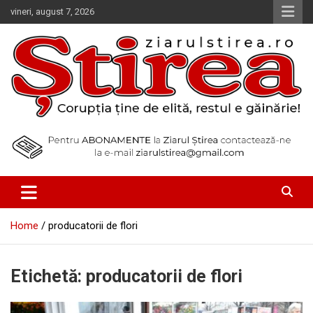
Skip
vineri, august 7, 2026
to
content
Corupția ține de elită, restul e găinărie!
Ziarul Știrea
Home
producatorii de flori
Etichetă:
producatorii de flori