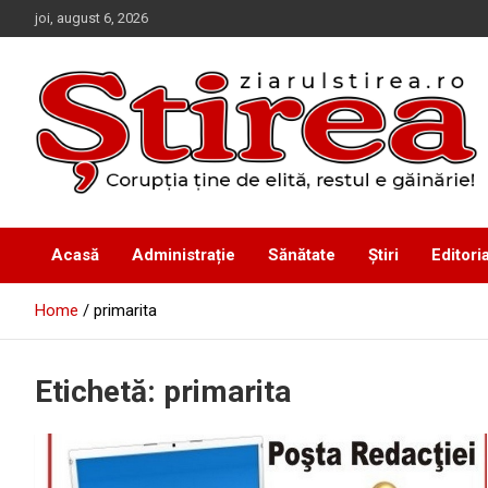
Skip
joi, august 6, 2026
to
content
Corupția ține de elită, restul e găinărie!
Ziarul Știrea
Acasă
Administrație
Sănătate
Știri
Editoria
Home
primarita
Etichetă:
primarita