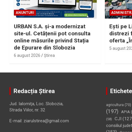
ANUNTURI
ADMINISTR
URBAN S.A. și-a modernizat
Eşti pe L
site-ul. Cetățenii pot consulta
distrezi 
online măsurile privind Stația
oferta „Î
de Epurare din Slobozia
5 august 20
6 august 2026
Ştirea
Redacția Știrea
Etichete
Jud. Ialomiţa, Loc. Slobozia,
agricultura
(70)
Strada Viilor, nr. 32
(197)
APIA
(
CJI
(127
(58)
E-mail: ziarulstirea@gmail.com
consiliul jude