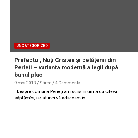
UNCATEGORIZED
Prefectul, Nuţi Cristea şi cetăţenii din
Perieţi – varianta modernă a legii după
bunul plac
9 mai 2013
Stirea
4 Comments
Despre comuna Perieţi am scris în urmă cu cîteva
săptămîni, iar atunci vă aduceam în…