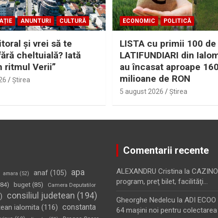
AȚIE
ANUNTURI
CULTURĂ
ECONOMIC
POLITICĂ
itoral şi vrei să te
LISTA cu primii 100 de
fără cheltuială? Iată
LATIFUNDIARI din Ialom
n ritmul Verii”
au încasat aproape 16
milioane de RON
26
Ştirea
5 august 2026
Ştirea
Comentarii recente
apa
ALEXANDRU Cristina
la
CAZINO
anaf
(105)
amara
(52)
program, preţ bilet, facilităţi…
84)
buget
(85)
Camera Deputatilor
consiliul judetean
(194)
)
Gheorghe Nedelcu
la
ADI ECOO S
constanta
tean ialomita
(116)
64 maşini noi pentru colectarea