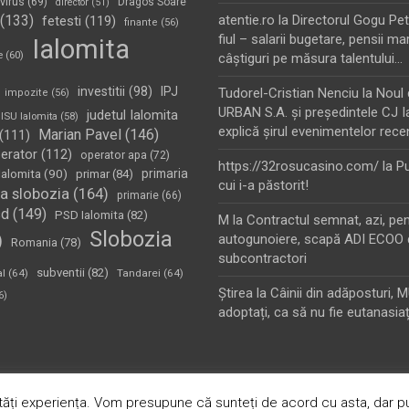
virus
(69)
Dragos Soare
director
(51)
(133)
atentie.ro
la
Directorul Gogu Petr
fetesti
(119)
finante
(56)
fiul – salarii bugetare, pensii mar
Ialomita
e
(60)
câştiguri pe măsura talentului…
investitii
(98)
IPJ
Tudorel-Cristian Nenciu
la
Noul 
impozite
(56)
URBAN S.A. şi preşedintele CJ I
judetul Ialomita
ISU Ialomita
(58)
explică şirul evenimentelor rece
Marian Pavel
(146)
(111)
erator
(112)
operator apa
(72)
https://32rosucasino.com/
la
Pu
Ialomita
(90)
primaria
primar
(84)
cui i-a păstorit!
a slobozia
(164)
primarie
(66)
sd
(149)
PSD Ialomita
(82)
M
la
Contractul semnat, azi, pe
Slobozia
)
autogunoiere, scapă ADI ECOO 
Romania
(78)
subcontractori
subventii
(82)
al
(64)
Tandarei
(64)
Ştirea
la
Câinii din adăposturi, 
6)
adoptați, ca să nu fie eutanasiaț
oudly Powered by:
WordPress
ăți experiența. Vom presupune că sunteți de acord cu asta, dar pu