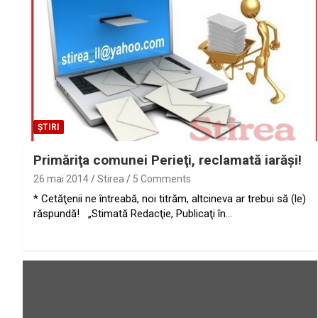
ȘTIRI
Primăriţa comunei Perieţi, reclamată iarăşi!
26 mai 2014
Stirea
5 Comments
* Cetăţenii ne întreabă, noi titrăm, altcineva ar trebui să (le)
răspundă! „Stimată Redacţie, Publicaţi în…