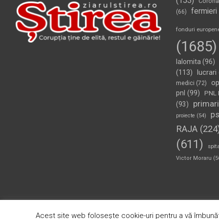
(153)
Corona
fermieri
(66)
fonduri europen
(1685)
Ialomita
(96)
(113)
lucrari
op
medici
(72)
pnl
(99)
PNL 
primari
(93)
p
proiecte
(54)
RAJA
(224
(611)
spit
Victor Moraru
(5
Copyright © 2026
Ziarul Știrea
Theme by:
Theme Horse
Pr
Acest site web folosește cookie-uri pentru a vă îmbunăt