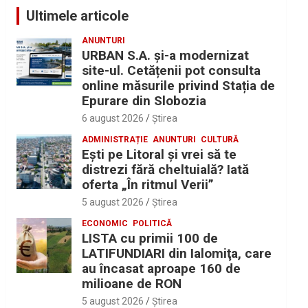
Ultimele articole
ANUNTURI
URBAN S.A. și-a modernizat
site-ul. Cetățenii pot consulta
online măsurile privind Stația de
Epurare din Slobozia
6 august 2026
Ştirea
ADMINISTRAȚIE
ANUNTURI
CULTURĂ
Eşti pe Litoral şi vrei să te
distrezi fără cheltuială? Iată
oferta „În ritmul Verii”
5 august 2026
Ştirea
ECONOMIC
POLITICĂ
LISTA cu primii 100 de
LATIFUNDIARI din Ialomiţa, care
au încasat aproape 160 de
milioane de RON
5 august 2026
Ştirea