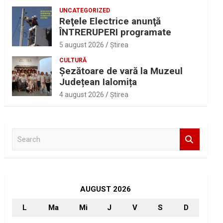
UNCATEGORIZED
Reţele Electrice anunţă
ÎNTRERUPERI programate
5 august 2026
Ştirea
CULTURĂ
Șezătoare de vară la Muzeul
Județean Ialomița
4 august 2026
Ştirea
S
e
a
r
c
h
AUGUST 2026
L
Ma
Mi
J
V
S
D