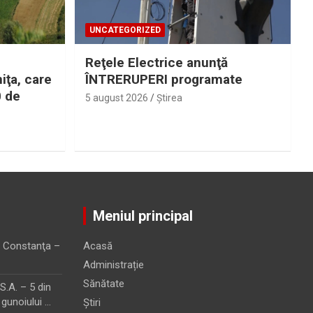
UNCATEGORIZED
Reţele Electrice anunţă
iţa, care
ÎNTRERUPERI programate
0 de
5 august 2026
Ştirea
Meniul principal
 Constanţa –
Acasă
Administrație
Sănătate
.A. – 5 din
 gunoiului …
Știri