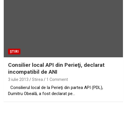
ȘTIRI
Consilier local API din Perieţi, declarat
incompatibil de ANI
3 iulie 2013
Stirea
1 Comment
Consilierul local de la Perieţi din partea API (PDL),
Dumitru Obeală, a fost declarat pe…