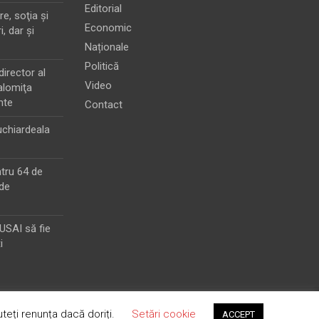
Editorial
e, soţia şi
Economic
i, dar şi
Naționale
Politică
director al
Video
alomiţa
nte
Contact
chiardeala
ntru 64 de
de
MUSAI să fie
i
teți renunța dacă doriți.
Setări cookie
ACCEPT