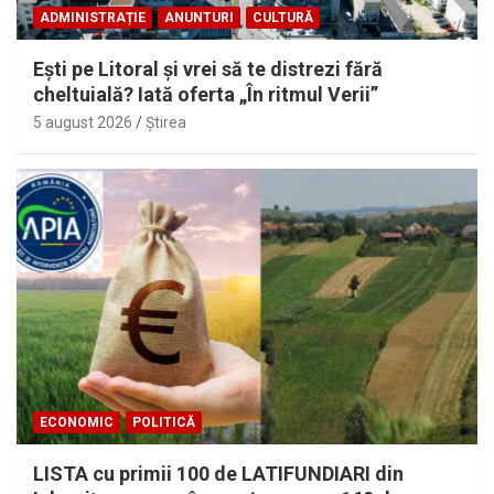
ADMINISTRAȚIE
ANUNTURI
CULTURĂ
Eşti pe Litoral şi vrei să te distrezi fără
cheltuială? Iată oferta „În ritmul Verii”
5 august 2026
Ştirea
ECONOMIC
POLITICĂ
LISTA cu primii 100 de LATIFUNDIARI din