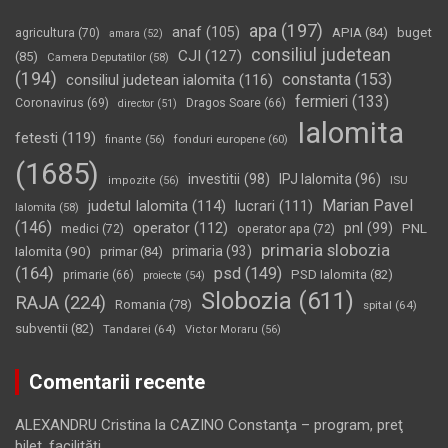
apa
(197)
anaf
(105)
APIA
(84)
buget
agricultura
(70)
amara
(52)
consiliul judetean
CJI
(127)
(85)
Camera Deputatilor
(58)
(194)
constanta
(153)
consiliul judetean ialomita
(116)
fermieri
(133)
Coronavirus
(69)
Dragos Soare
(66)
director
(51)
Ialomita
fetesti
(119)
fonduri europene
(60)
finante
(56)
(1685)
investitii
(98)
IPJ Ialomita
(96)
impozite
(56)
ISU
Marian Pavel
judetul Ialomita
(114)
lucrari
(111)
Ialomita
(58)
(146)
operator
(112)
pnl
(99)
PNL
medici
(72)
operator apa
(72)
primaria slobozia
Ialomita
(90)
primaria
(93)
primar
(84)
(164)
psd
(149)
PSD Ialomita
(82)
primarie
(66)
proiecte
(54)
Slobozia
(611)
RAJA
(224)
Romania
(78)
spital
(64)
subventii
(82)
Tandarei
(64)
Victor Moraru
(56)
Comentarii recente
ALEXANDRU Cristina
la
CAZINO Constanţa – program, preţ
bilet, facilităţi…