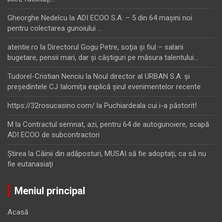
Gheorghe Nedelcu
la
ADI ECOO S.A. – 5 din 64 maşini noi
pentru colectarea gunoiului …
atentie.ro
la
Directorul Gogu Petre, soţia şi fiul – salarii
bugetare, pensii mari, dar şi câştiguri pe măsura talentului…
Tudorel-Cristian Nenciu
la
Noul director al URBAN S.A. şi
preşedintele CJ Ialomiţa explică şirul evenimentelor recente
https://32rosucasino.com/
la
Puchiardeala cui i-a păstorit!
M
la
Contractul semnat, azi, pentru 64 de autogunoiere, scapă
ADI ECOO de subcontractori
Ştirea
la
Câinii din adăposturi, MUSAI să fie adoptați, ca să nu
fie eutanasiați
Meniul principal
Acasă