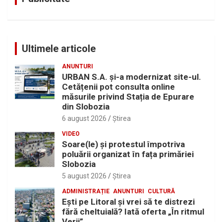
Ultimele articole
ANUNTURI
URBAN S.A. și-a modernizat site-ul.
Cetățenii pot consulta online
măsurile privind Stația de Epurare
din Slobozia
6 august 2026
Ştirea
VIDEO
Soare(le) și protestul împotriva
poluării organizat în fața primăriei
Slobozia
5 august 2026
Ştirea
ADMINISTRAȚIE
ANUNTURI
CULTURĂ
Eşti pe Litoral şi vrei să te distrezi
fără cheltuială? Iată oferta „În ritmul
Verii”