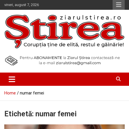
Skip
vineri, august 7, 2026
to
content
Corupția ține de elită, restul e găinărie!
Ziarul Știrea
Home
numar femei
Etichetă:
numar femei