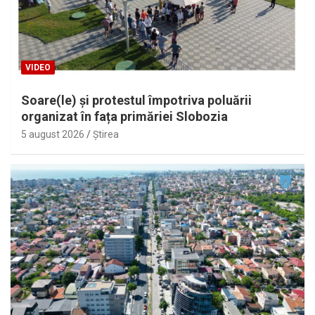
VIDEO
Soare(le) și protestul împotriva poluării
organizat în fața primăriei Slobozia
5 august 2026
Ştirea