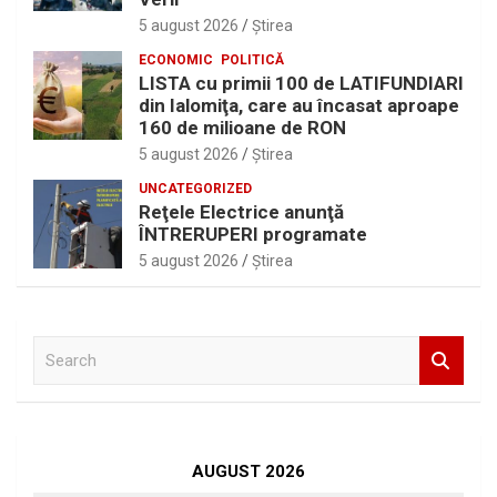
5 august 2026
Ştirea
ECONOMIC
POLITICĂ
LISTA cu primii 100 de LATIFUNDIARI
din Ialomiţa, care au încasat aproape
160 de milioane de RON
5 august 2026
Ştirea
UNCATEGORIZED
Reţele Electrice anunţă
ÎNTRERUPERI programate
5 august 2026
Ştirea
S
e
a
r
c
h
AUGUST 2026