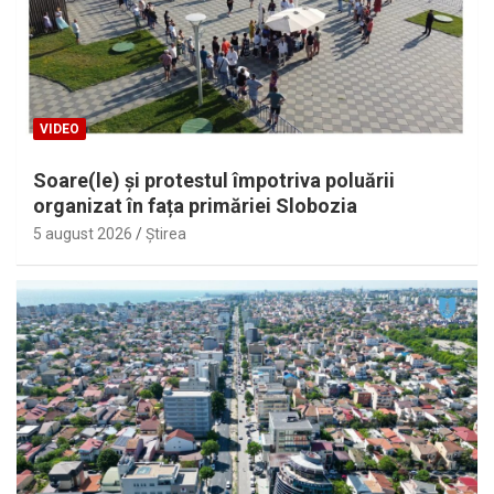
VIDEO
Soare(le) și protestul împotriva poluării
organizat în fața primăriei Slobozia
5 august 2026
Ştirea