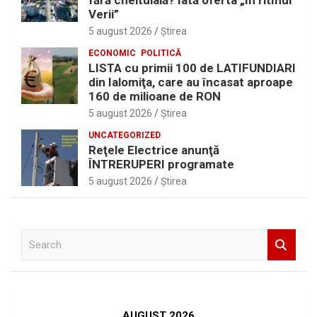
fără cheltuială? Iată oferta „În ritmul
Verii”
5 august 2026
Ştirea
ECONOMIC
POLITICĂ
LISTA cu primii 100 de LATIFUNDIARI
din Ialomiţa, care au încasat aproape
160 de milioane de RON
5 august 2026
Ştirea
UNCATEGORIZED
Reţele Electrice anunţă
ÎNTRERUPERI programate
5 august 2026
Ştirea
S
e
a
r
c
h
AUGUST 2026