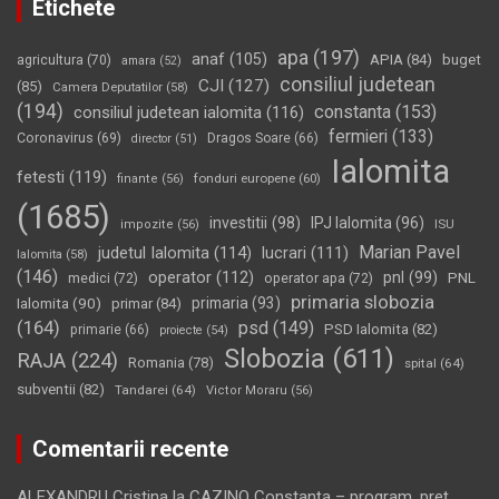
Etichete
apa
(197)
anaf
(105)
APIA
(84)
buget
agricultura
(70)
amara
(52)
consiliul judetean
CJI
(127)
(85)
Camera Deputatilor
(58)
(194)
constanta
(153)
consiliul judetean ialomita
(116)
fermieri
(133)
Coronavirus
(69)
Dragos Soare
(66)
director
(51)
Ialomita
fetesti
(119)
fonduri europene
(60)
finante
(56)
(1685)
investitii
(98)
IPJ Ialomita
(96)
impozite
(56)
ISU
Marian Pavel
judetul Ialomita
(114)
lucrari
(111)
Ialomita
(58)
(146)
operator
(112)
pnl
(99)
PNL
medici
(72)
operator apa
(72)
primaria slobozia
Ialomita
(90)
primaria
(93)
primar
(84)
(164)
psd
(149)
PSD Ialomita
(82)
primarie
(66)
proiecte
(54)
Slobozia
(611)
RAJA
(224)
Romania
(78)
spital
(64)
subventii
(82)
Tandarei
(64)
Victor Moraru
(56)
Comentarii recente
ALEXANDRU Cristina
la
CAZINO Constanţa – program, preţ