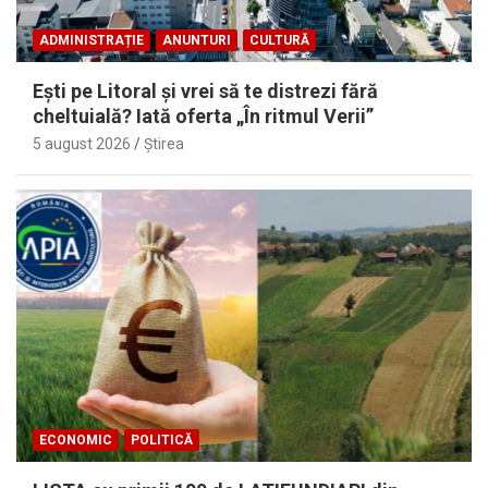
ADMINISTRAȚIE
ANUNTURI
CULTURĂ
Eşti pe Litoral şi vrei să te distrezi fără
cheltuială? Iată oferta „În ritmul Verii”
5 august 2026
Ştirea
ECONOMIC
POLITICĂ