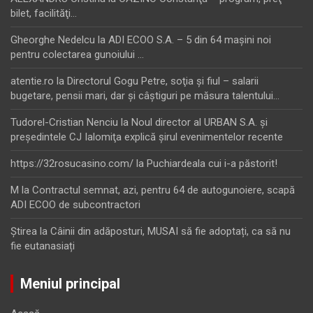
bilet, facilităţi…
Gheorghe Nedelcu
la
ADI ECOO S.A. – 5 din 64 maşini noi
pentru colectarea gunoiului …
atentie.ro
la
Directorul Gogu Petre, soţia şi fiul – salarii
bugetare, pensii mari, dar şi câştiguri pe măsura talentului…
Tudorel-Cristian Nenciu
la
Noul director al URBAN S.A. şi
preşedintele CJ Ialomiţa explică şirul evenimentelor recente
https://32rosucasino.com/
la
Puchiardeala cui i-a păstorit!
M
la
Contractul semnat, azi, pentru 64 de autogunoiere, scapă
ADI ECOO de subcontractori
Ştirea
la
Câinii din adăposturi, MUSAI să fie adoptați, ca să nu
fie eutanasiați
Meniul principal