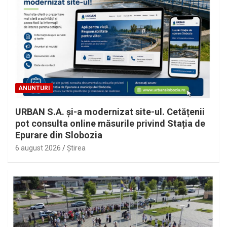
ANUNTURI
URBAN S.A. și-a modernizat site-ul. Cetățenii
pot consulta online măsurile privind Stația de
Epurare din Slobozia
6 august 2026
Ştirea