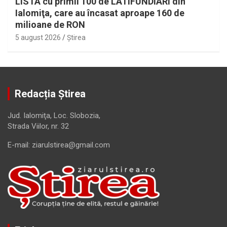
LISTA cu primii 100 de LATIFUNDIARI din
Ialomiţa, care au încasat aproape 160 de
milioane de RON
5 august 2026
Ştirea
Redacția Știrea
Jud. Ialomiţa, Loc. Slobozia,
Strada Viilor, nr. 32
E-mail: ziarulstirea@gmail.com