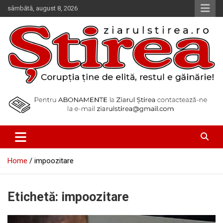
Skip
sâmbătă, august 8, 2026
to
content
Corupția ține de elită, restul e găinărie!
Ziarul Știrea
Home
impoozitare
Etichetă:
impoozitare