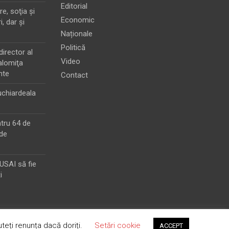
Editorial
e, soţia şi
Economic
i, dar şi
Naționale
Politică
director al
Video
alomiţa
nte
Contact
chiardeala
ntru 64 de
de
MUSAI să fie
i
teți renunța dacă doriți.
Setări cookie
ACCEPT