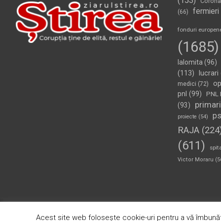
(153)
Corona
fermieri
(66)
fonduri europen
(1685)
Ialomita
(96)
(113)
lucrari
op
medici
(72)
pnl
(99)
PNL 
primari
(93)
p
proiecte
(54)
RAJA
(224
(611)
spit
Victor Moraru
(5
Copyright © 2026
Ziarul Știrea
Theme by:
Theme Horse
Pr
Acest site web folosește cookie-uri pentru a vă îmbunăt