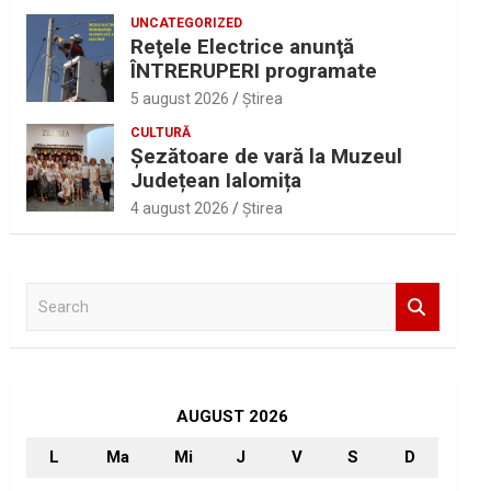
UNCATEGORIZED
Reţele Electrice anunţă
ÎNTRERUPERI programate
5 august 2026
Ştirea
CULTURĂ
Șezătoare de vară la Muzeul
Județean Ialomița
4 august 2026
Ştirea
S
e
a
r
c
h
AUGUST 2026
L
Ma
Mi
J
V
S
D