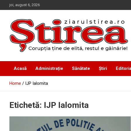
Skip
joi, august 6, 2026
to
content
Corupția ține de elită, restul e găinărie!
Ziarul Știrea
Acasă
Administrație
Sănătate
Știri
Editoria
Home
IJP Ialomita
Etichetă:
IJP Ialomita