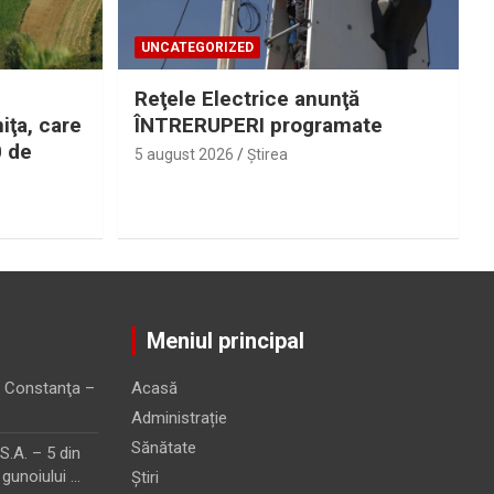
UNCATEGORIZED
Reţele Electrice anunţă
iţa, care
ÎNTRERUPERI programate
0 de
5 august 2026
Ştirea
Meniul principal
 Constanţa –
Acasă
Administrație
Sănătate
.A. – 5 din
 gunoiului …
Știri