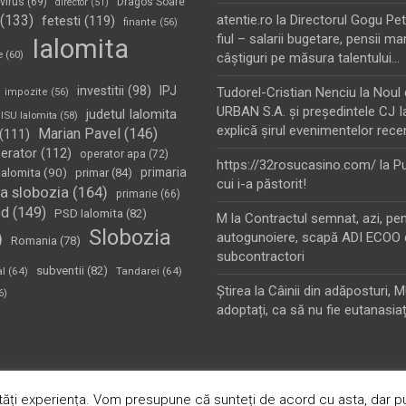
virus
(69)
Dragos Soare
director
(51)
(133)
atentie.ro
la
Directorul Gogu Petr
fetesti
(119)
finante
(56)
fiul – salarii bugetare, pensii mar
Ialomita
e
(60)
câştiguri pe măsura talentului…
investitii
(98)
IPJ
Tudorel-Cristian Nenciu
la
Noul 
impozite
(56)
URBAN S.A. şi preşedintele CJ I
judetul Ialomita
ISU Ialomita
(58)
explică şirul evenimentelor rece
Marian Pavel
(146)
(111)
erator
(112)
operator apa
(72)
https://32rosucasino.com/
la
Pu
Ialomita
(90)
primaria
primar
(84)
cui i-a păstorit!
a slobozia
(164)
primarie
(66)
sd
(149)
PSD Ialomita
(82)
M
la
Contractul semnat, azi, pe
Slobozia
)
autogunoiere, scapă ADI ECOO 
Romania
(78)
subcontractori
subventii
(82)
al
(64)
Tandarei
(64)
Ştirea
la
Câinii din adăposturi, 
6)
adoptați, ca să nu fie eutanasiaț
oudly Powered by:
WordPress
ăți experiența. Vom presupune că sunteți de acord cu asta, dar pu