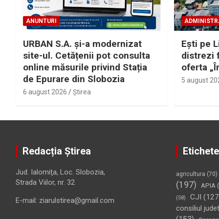
ANUNTURI
ADMINISTR
URBAN S.A. și-a modernizat
Eşti pe L
site-ul. Cetățenii pot consulta
distrezi 
online măsurile privind Stația
oferta „Î
de Epurare din Slobozia
5 august 20
6 august 2026
Ştirea
Redacția Știrea
Etichete
Jud. Ialomiţa, Loc. Slobozia,
agricultura
(70)
Strada Viilor, nr. 32
(197)
APIA
(
CJI
(127
(58)
E-mail: ziarulstirea@gmail.com
consiliul jude