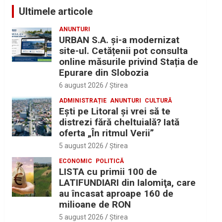
Ultimele articole
ANUNTURI
URBAN S.A. și-a modernizat
site-ul. Cetățenii pot consulta
online măsurile privind Stația de
Epurare din Slobozia
6 august 2026
Ştirea
ADMINISTRAȚIE
ANUNTURI
CULTURĂ
Eşti pe Litoral şi vrei să te
distrezi fără cheltuială? Iată
oferta „În ritmul Verii”
5 august 2026
Ştirea
ECONOMIC
POLITICĂ
LISTA cu primii 100 de
LATIFUNDIARI din Ialomiţa, care
au încasat aproape 160 de
milioane de RON
5 august 2026
Ştirea