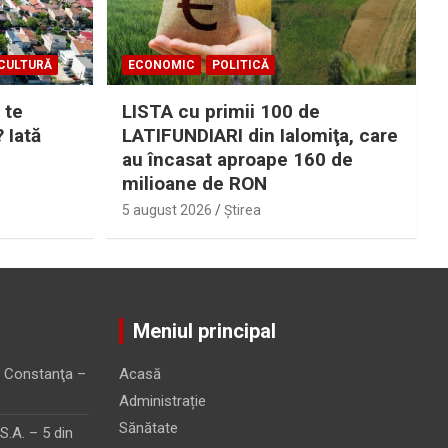
CULTURĂ
ECONOMIC
POLITICĂ
 te
LISTA cu primii 100 de
? Iată
LATIFUNDIARI din Ialomiţa, care
au încasat aproape 160 de
milioane de RON
5 august 2026
Ştirea
Meniul principal
 Constanţa –
Acasă
Administrație
Sănătate
.A. – 5 din