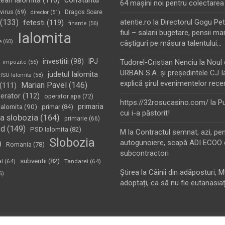
tean ialomita
(116)
64 maşini noi pentru colectarea
virus
(69)
Dragos Soare
director
(51)
(133)
atentie.ro
la
Directorul Gogu Petr
fetesti
(119)
finante
(56)
fiul – salarii bugetare, pensii mar
Ialomita
e
(60)
câştiguri pe măsura talentului…
investitii
(98)
IPJ
Tudorel-Cristian Nenciu
la
Noul 
impozite
(56)
URBAN S.A. şi preşedintele CJ I
judetul Ialomita
ISU Ialomita
(58)
explică şirul evenimentelor rece
Marian Pavel
(146)
(111)
erator
(112)
operator apa
(72)
https://32rosucasino.com/
la
Pu
Ialomita
(90)
primaria
primar
(84)
cui i-a păstorit!
a slobozia
(164)
primarie
(66)
sd
(149)
PSD Ialomita
(82)
M
la
Contractul semnat, azi, pe
Slobozia
)
autogunoiere, scapă ADI ECOO 
Romania
(78)
subcontractori
subventii
(82)
al
(64)
Tandarei
(64)
Ştirea
la
Câinii din adăposturi, 
6)
adoptați, ca să nu fie eutanasiaț