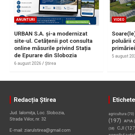
ANUNTURI
VIDEO
URBAN S.A. și-a modernizat
Soare(le)
site-ul. Cetățenii pot consulta
poluării 
online măsurile privind Stația
primărie
de Epurare din Slobozia
5 august 20
6 august 2026
Ştirea
Redacția Știrea
Etichete
Jud. Ialomiţa, Loc. Slobozia,
agricultura
(70)
Strada Viilor, nr. 32
(197)
APIA
(
CJI
(127
(58)
E-mail: ziarulstirea@gmail.com