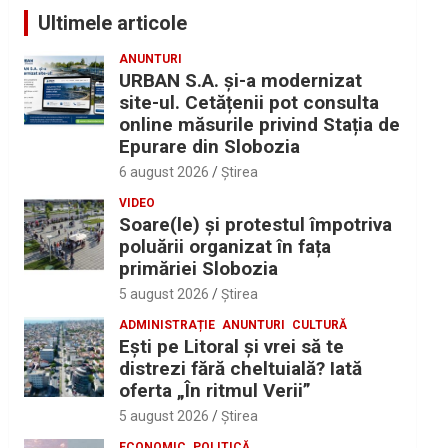
Ultimele articole
ANUNTURI
URBAN S.A. și-a modernizat
site-ul. Cetățenii pot consulta
online măsurile privind Stația de
Epurare din Slobozia
6 august 2026
Ştirea
VIDEO
Soare(le) și protestul împotriva
poluării organizat în fața
primăriei Slobozia
5 august 2026
Ştirea
ADMINISTRAȚIE
ANUNTURI
CULTURĂ
Eşti pe Litoral şi vrei să te
distrezi fără cheltuială? Iată
oferta „În ritmul Verii”
5 august 2026
Ştirea
ECONOMIC
POLITICĂ