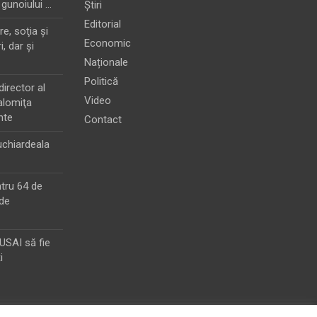
 gunoiului …
Știri
Editorial
e, soţia şi
Economic
i, dar şi
Naționale
Politică
director al
Video
alomiţa
nte
Contact
chiardeala
ntru 64 de
de
MUSAI să fie
i