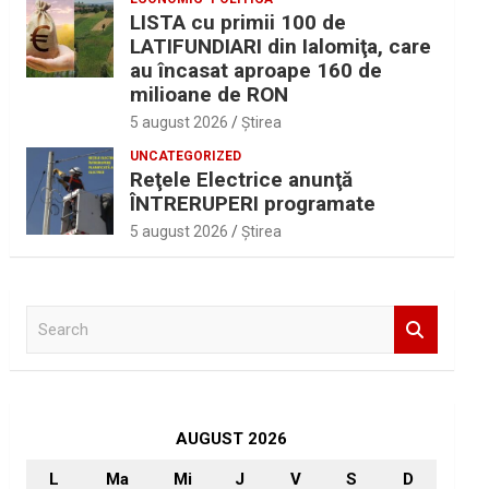
LISTA cu primii 100 de
LATIFUNDIARI din Ialomiţa, care
au încasat aproape 160 de
milioane de RON
5 august 2026
Ştirea
UNCATEGORIZED
Reţele Electrice anunţă
ÎNTRERUPERI programate
5 august 2026
Ştirea
S
e
a
r
c
h
AUGUST 2026
L
Ma
Mi
J
V
S
D