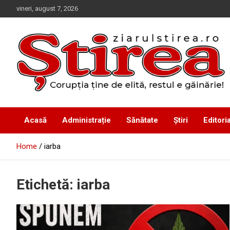
Skip
vineri, august 7, 2026
to
content
Corupția ține de elită, restul e găinărie!
Ziarul Știrea
Acasă
Administrație
Sănătate
Știri
Editoria
Home
iarba
Etichetă:
iarba