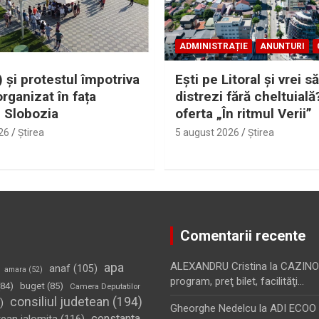
ADMINISTRAȚIE
ANUNTURI
 și protestul împotriva
Eşti pe Litoral şi vrei să
organizat în fața
distrezi fără cheltuială
i Slobozia
oferta „În ritmul Verii”
26
Ştirea
5 august 2026
Ştirea
Comentarii recente
apa
ALEXANDRU Cristina
la
CAZINO
anaf
(105)
amara
(52)
program, preţ bilet, facilităţi…
84)
buget
(85)
Camera Deputatilor
consiliul judetean
(194)
)
Gheorghe Nedelcu
la
ADI ECOO S
constanta