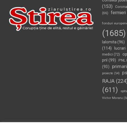
consiliul jude
(153)
Corona
fermieri
(66)
fonduri europen
(1685)
Ialomita
(96)
(114)
lucrari
op
medici
(72)
pnl
(99)
PNL 
primari
(93)
p
proiecte
(54)
RAJA
(224
(611)
spit
Victor Moraru
(5