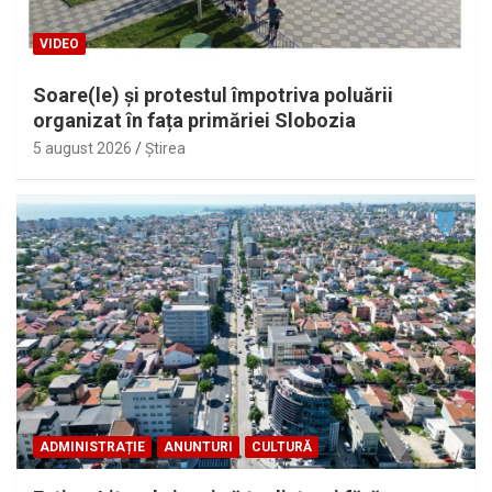
VIDEO
Soare(le) și protestul împotriva poluării
organizat în fața primăriei Slobozia
5 august 2026
Ştirea
ADMINISTRAȚIE
ANUNTURI
CULTURĂ