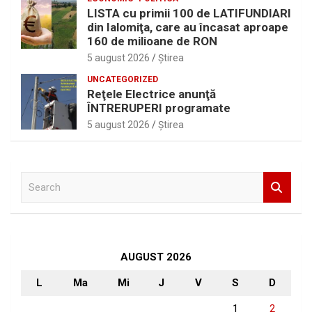
LISTA cu primii 100 de LATIFUNDIARI
din Ialomiţa, care au încasat aproape
160 de milioane de RON
5 august 2026
Ştirea
UNCATEGORIZED
Reţele Electrice anunţă
ÎNTRERUPERI programate
5 august 2026
Ştirea
S
e
a
r
c
h
AUGUST 2026
L
Ma
Mi
J
V
S
D
1
2