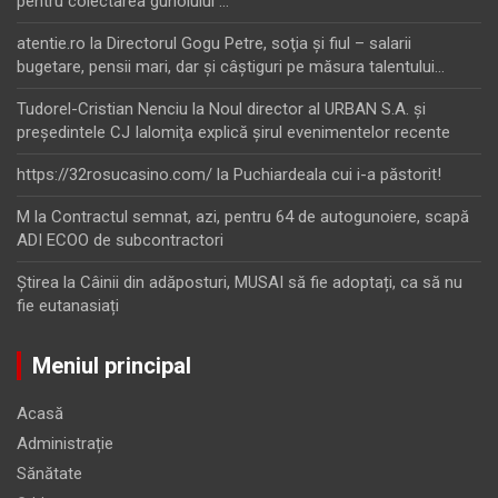
pentru colectarea gunoiului …
atentie.ro
la
Directorul Gogu Petre, soţia şi fiul – salarii
bugetare, pensii mari, dar şi câştiguri pe măsura talentului…
Tudorel-Cristian Nenciu
la
Noul director al URBAN S.A. şi
preşedintele CJ Ialomiţa explică şirul evenimentelor recente
https://32rosucasino.com/
la
Puchiardeala cui i-a păstorit!
M
la
Contractul semnat, azi, pentru 64 de autogunoiere, scapă
ADI ECOO de subcontractori
Ştirea
la
Câinii din adăposturi, MUSAI să fie adoptați, ca să nu
fie eutanasiați
Meniul principal
Acasă
Administrație
Sănătate