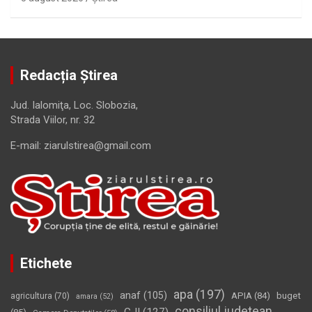
Redacția Știrea
Jud. Ialomiţa, Loc. Slobozia,
Strada Viilor, nr. 32
E-mail: ziarulstirea@gmail.com
Etichete
apa
(197)
anaf
(105)
APIA
(84)
buget
agricultura
(70)
amara
(52)
consiliul judetean