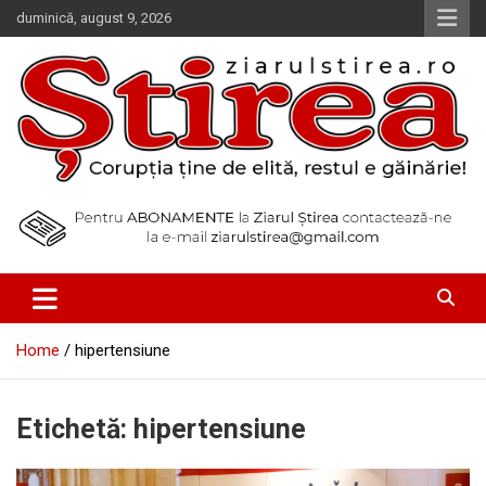
Skip
duminică, august 9, 2026
to
content
Corupția ține de elită, restul e găinărie!
Ziarul Știrea
Home
hipertensiune
Etichetă:
hipertensiune