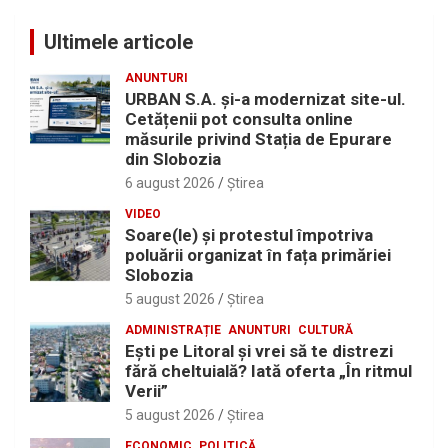
Ultimele articole
ANUNTURI
URBAN S.A. și-a modernizat site-ul.
Cetățenii pot consulta online
măsurile privind Stația de Epurare
din Slobozia
6 august 2026
Ştirea
VIDEO
Soare(le) și protestul împotriva
poluării organizat în fața primăriei
Slobozia
5 august 2026
Ştirea
ADMINISTRAȚIE
ANUNTURI
CULTURĂ
Eşti pe Litoral şi vrei să te distrezi
fără cheltuială? Iată oferta „În ritmul
Verii”
5 august 2026
Ştirea
ECONOMIC
POLITICĂ