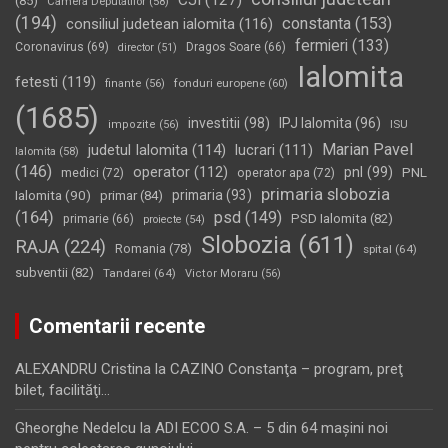
CJI
(127)
(85)
Camera Deputatilor
(58)
(194)
constanta
(153)
consiliul judetean ialomita
(116)
fermieri
(133)
Coronavirus
(69)
Dragos Soare
(66)
director
(51)
Ialomita
fetesti
(119)
fonduri europene
(60)
finante
(56)
(1685)
investitii
(98)
IPJ Ialomita
(96)
impozite
(56)
ISU
Marian Pavel
judetul Ialomita
(114)
lucrari
(111)
Ialomita
(58)
(146)
operator
(112)
pnl
(99)
PNL
medici
(72)
operator apa
(72)
primaria slobozia
Ialomita
(90)
primaria
(93)
primar
(84)
(164)
psd
(149)
PSD Ialomita
(82)
primarie
(66)
proiecte
(54)
Slobozia
(611)
RAJA
(224)
Romania
(78)
spital
(64)
subventii
(82)
Tandarei
(64)
Victor Moraru
(56)
Comentarii recente
ALEXANDRU Cristina
la
CAZINO Constanţa – program, preţ
bilet, facilităţi…
Gheorghe Nedelcu
la
ADI ECOO S.A. – 5 din 64 maşini noi