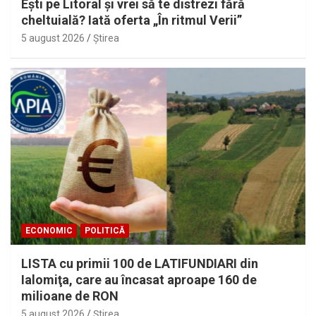
Eşti pe Litoral şi vrei să te distrezi fără
cheltuială? Iată oferta „În ritmul Verii”
5 august 2026
Ştirea
ECONOMIC
POLITICĂ
LISTA cu primii 100 de LATIFUNDIARI din
Ialomiţa, care au încasat aproape 160 de
milioane de RON
5 august 2026
Ştirea