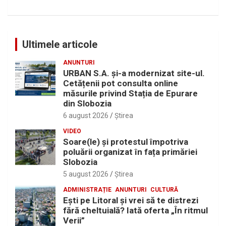
Ultimele articole
ANUNTURI
URBAN S.A. și-a modernizat site-ul.
Cetățenii pot consulta online
măsurile privind Stația de Epurare
din Slobozia
6 august 2026
Ştirea
VIDEO
Soare(le) și protestul împotriva
poluării organizat în fața primăriei
Slobozia
5 august 2026
Ştirea
ADMINISTRAȚIE
ANUNTURI
CULTURĂ
Eşti pe Litoral şi vrei să te distrezi
fără cheltuială? Iată oferta „În ritmul
Verii”