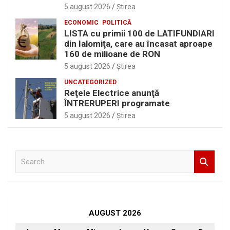
5 august 2026
Ştirea
ECONOMIC
POLITICĂ
LISTA cu primii 100 de LATIFUNDIARI
din Ialomiţa, care au încasat aproape
160 de milioane de RON
5 august 2026
Ştirea
UNCATEGORIZED
Reţele Electrice anunţă
ÎNTRERUPERI programate
5 august 2026
Ştirea
S
e
a
r
c
h
AUGUST 2026