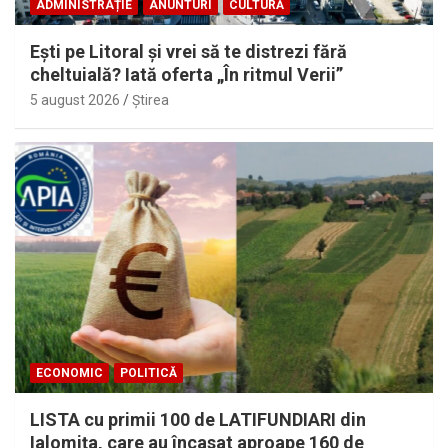
ADMINISTRAȚIE
ANUNTURI
CULTURĂ
Eşti pe Litoral şi vrei să te distrezi fără
cheltuială? Iată oferta „În ritmul Verii”
5 august 2026
Ştirea
ECONOMIC
POLITICĂ
LISTA cu primii 100 de LATIFUNDIARI din
Ialomiţa, care au încasat aproape 160 de