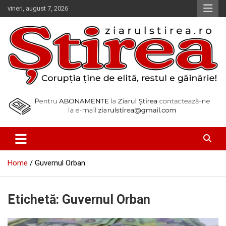
Skip
vineri, august 7, 2026
to
content
Corupția ține de elită, restul e găinărie!
Ziarul Știrea
Home
Guvernul Orban
Etichetă:
Guvernul Orban