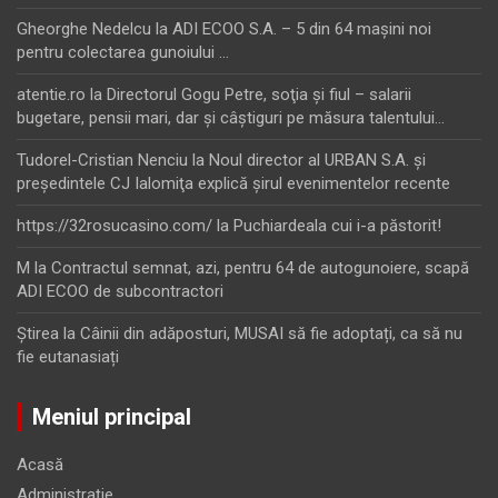
Gheorghe Nedelcu
la
ADI ECOO S.A. – 5 din 64 maşini noi
pentru colectarea gunoiului …
atentie.ro
la
Directorul Gogu Petre, soţia şi fiul – salarii
bugetare, pensii mari, dar şi câştiguri pe măsura talentului…
Tudorel-Cristian Nenciu
la
Noul director al URBAN S.A. şi
preşedintele CJ Ialomiţa explică şirul evenimentelor recente
https://32rosucasino.com/
la
Puchiardeala cui i-a păstorit!
M
la
Contractul semnat, azi, pentru 64 de autogunoiere, scapă
ADI ECOO de subcontractori
Ştirea
la
Câinii din adăposturi, MUSAI să fie adoptați, ca să nu
fie eutanasiați
Meniul principal
Acasă
Administrație