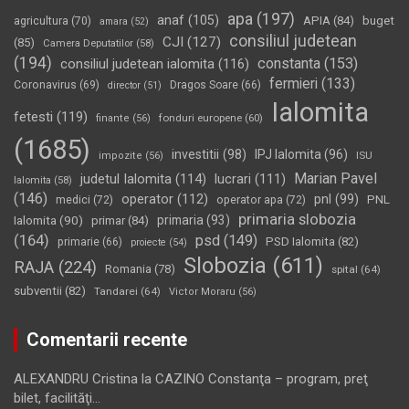
apa
(197)
anaf
(105)
APIA
(84)
buget
agricultura
(70)
amara
(52)
consiliul judetean
CJI
(127)
(85)
Camera Deputatilor
(58)
(194)
constanta
(153)
consiliul judetean ialomita
(116)
fermieri
(133)
Coronavirus
(69)
Dragos Soare
(66)
director
(51)
Ialomita
fetesti
(119)
fonduri europene
(60)
finante
(56)
(1685)
investitii
(98)
IPJ Ialomita
(96)
impozite
(56)
ISU
Marian Pavel
judetul Ialomita
(114)
lucrari
(111)
Ialomita
(58)
(146)
operator
(112)
pnl
(99)
PNL
medici
(72)
operator apa
(72)
primaria slobozia
Ialomita
(90)
primaria
(93)
primar
(84)
(164)
psd
(149)
PSD Ialomita
(82)
primarie
(66)
proiecte
(54)
Slobozia
(611)
RAJA
(224)
Romania
(78)
spital
(64)
subventii
(82)
Tandarei
(64)
Victor Moraru
(56)
Comentarii recente
ALEXANDRU Cristina
la
CAZINO Constanţa – program, preţ
bilet, facilităţi…