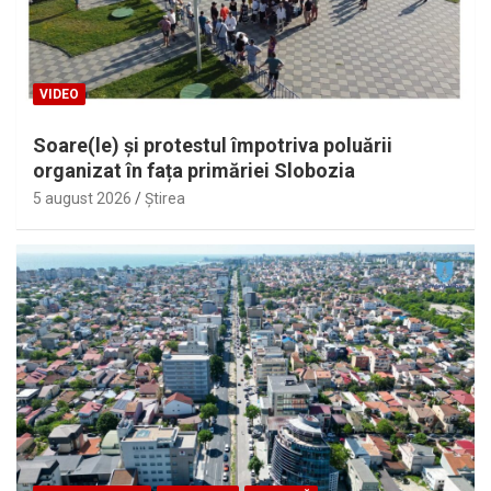
VIDEO
Soare(le) și protestul împotriva poluării
organizat în fața primăriei Slobozia
5 august 2026
Ştirea