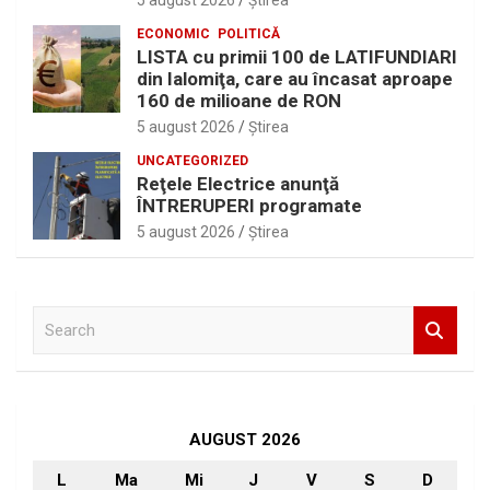
5 august 2026
Ştirea
ECONOMIC
POLITICĂ
LISTA cu primii 100 de LATIFUNDIARI
din Ialomiţa, care au încasat aproape
160 de milioane de RON
5 august 2026
Ştirea
UNCATEGORIZED
Reţele Electrice anunţă
ÎNTRERUPERI programate
5 august 2026
Ştirea
S
e
a
r
c
h
AUGUST 2026
L
Ma
Mi
J
V
S
D