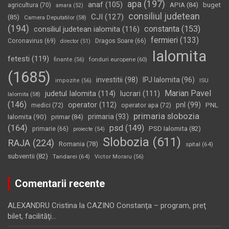
apa
(197)
anaf
(105)
APIA
(84)
buget
agricultura
(70)
amara
(52)
consiliul judetean
CJI
(127)
(85)
Camera Deputatilor
(58)
(194)
constanta
(153)
consiliul judetean ialomita
(116)
fermieri
(133)
Coronavirus
(69)
Dragos Soare
(66)
director
(51)
Ialomita
fetesti
(119)
fonduri europene
(60)
finante
(56)
(1685)
investitii
(98)
IPJ Ialomita
(96)
impozite
(56)
ISU
Marian Pavel
judetul Ialomita
(114)
lucrari
(111)
Ialomita
(58)
(146)
operator
(112)
pnl
(99)
PNL
medici
(72)
operator apa
(72)
primaria slobozia
Ialomita
(90)
primaria
(93)
primar
(84)
(164)
psd
(149)
PSD Ialomita
(82)
primarie
(66)
proiecte
(54)
Slobozia
(611)
RAJA
(224)
Romania
(78)
spital
(64)
subventii
(82)
Tandarei
(64)
Victor Moraru
(56)
Comentarii recente
ALEXANDRU Cristina
la
CAZINO Constanţa – program, preţ
bilet, facilităţi…