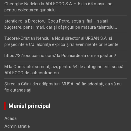
Gheorghe Nedelcu
la
ADI ECOO S.A. – 5 din 64 maşini noi
pentru colectarea gunoiului …
atentie.ro
la
Directorul Gogu Petre, soţia şi fiul – salarii
bugetare, pensii mari, dar şi câştiguri pe măsura talentului…
Tudorel-Cristian Nenciu
la
Noul director al URBAN S.A. şi
preşedintele CJ Ialomiţa explică şirul evenimentelor recente
https://32rosucasino.com/
la
Puchiardeala cui i-a păstorit!
M
la
Contractul semnat, azi, pentru 64 de autogunoiere, scapă
ADI ECOO de subcontractori
Ştirea
la
Câinii din adăposturi, MUSAI să fie adoptați, ca să nu
fie eutanasiați
Meniul principal
Acasă
Administrație