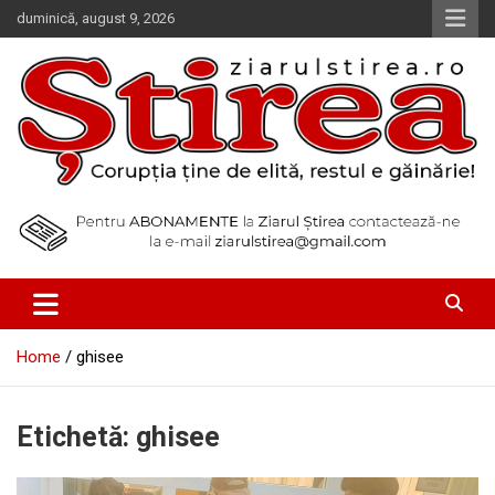
Skip
duminică, august 9, 2026
to
content
Corupția ține de elită, restul e găinărie!
Ziarul Știrea
Home
ghisee
Etichetă:
ghisee