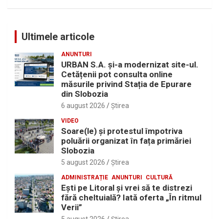
Ultimele articole
ANUNTURI
URBAN S.A. și-a modernizat site-ul.
Cetățenii pot consulta online
măsurile privind Stația de Epurare
din Slobozia
6 august 2026
Ştirea
VIDEO
Soare(le) și protestul împotriva
poluării organizat în fața primăriei
Slobozia
5 august 2026
Ştirea
ADMINISTRAȚIE
ANUNTURI
CULTURĂ
Eşti pe Litoral şi vrei să te distrezi
fără cheltuială? Iată oferta „În ritmul
Verii”