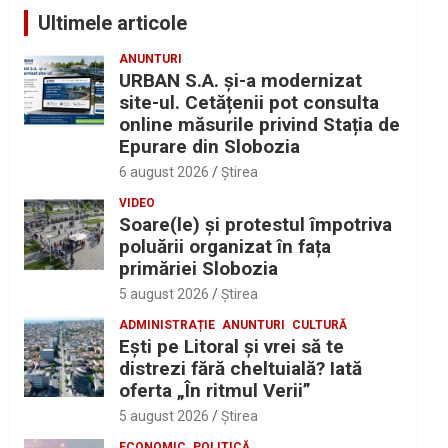
Ultimele articole
ANUNTURI
URBAN S.A. și-a modernizat
site-ul. Cetățenii pot consulta
online măsurile privind Stația de
Epurare din Slobozia
6 august 2026
Ştirea
VIDEO
Soare(le) și protestul împotriva
poluării organizat în fața
primăriei Slobozia
5 august 2026
Ştirea
ADMINISTRAȚIE
ANUNTURI
CULTURĂ
Eşti pe Litoral şi vrei să te
distrezi fără cheltuială? Iată
oferta „În ritmul Verii”
5 august 2026
Ştirea
ECONOMIC
POLITICĂ