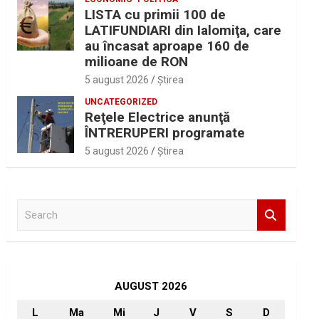
LISTA cu primii 100 de
LATIFUNDIARI din Ialomiţa, care
au încasat aproape 160 de
milioane de RON
5 august 2026
Ştirea
UNCATEGORIZED
Reţele Electrice anunţă
ÎNTRERUPERI programate
5 august 2026
Ştirea
S
e
a
r
c
h
AUGUST 2026
L
Ma
Mi
J
V
S
D