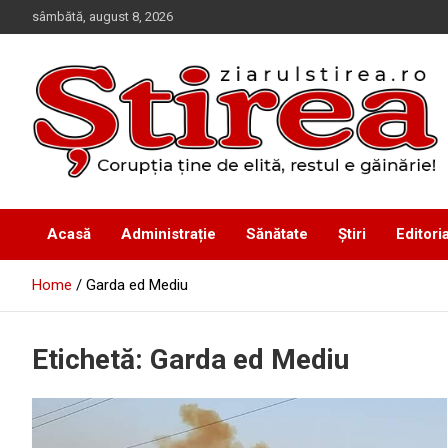
Skip
sâmbătă, august 8, 2026
to
content
Corupția ține de elită, restul e găinărie!
Ziarul Știrea
Acasă
Administrație
Sănătate
Știri
Editoria
Home
Garda ed Mediu
Etichetă:
Garda ed Mediu