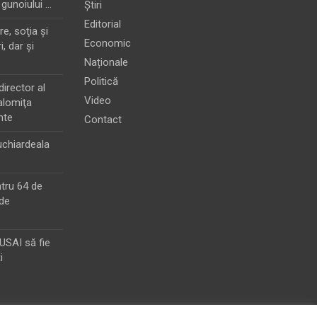
 gunoiului …
Știri
Editorial
e, soţia şi
Economic
i, dar şi
Naționale
Politică
director al
Video
alomiţa
nte
Contact
chiardeala
ntru 64 de
de
MUSAI să fie
i