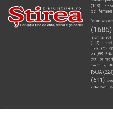
consiliul jude
(153)
Corona
fermieri
(66)
fonduri europen
(1685)
Ialomita
(96)
(114)
lucrari
op
medici
(72)
pnl
(99)
PNL 
primari
(93)
p
proiecte
(54)
RAJA
(224
(611)
spit
Victor Moraru
(5