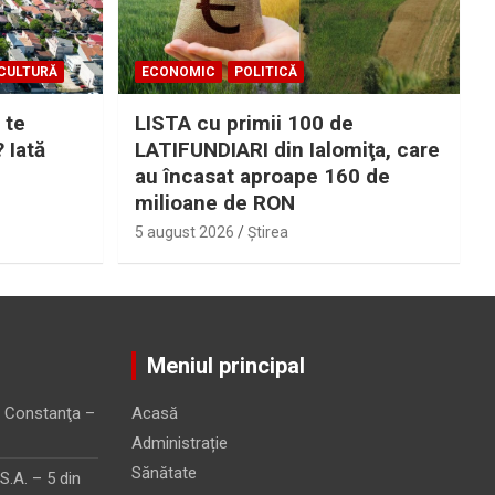
CULTURĂ
ECONOMIC
POLITICĂ
 te
LISTA cu primii 100 de
? Iată
LATIFUNDIARI din Ialomiţa, care
au încasat aproape 160 de
milioane de RON
5 august 2026
Ştirea
Meniul principal
 Constanţa –
Acasă
Administrație
Sănătate
.A. – 5 din