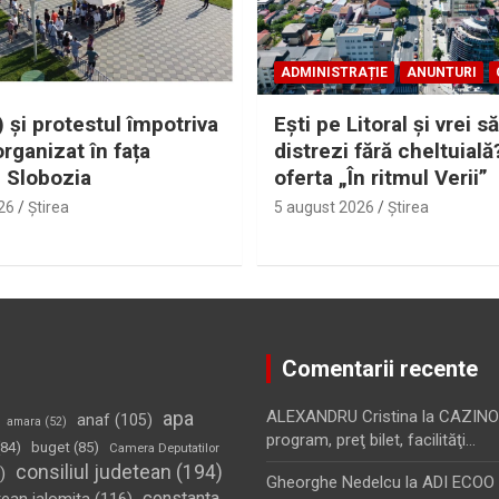
ADMINISTRAȚIE
ANUNTURI
 și protestul împotriva
Eşti pe Litoral şi vrei să
organizat în fața
distrezi fără cheltuială
i Slobozia
oferta „În ritmul Verii”
26
Ştirea
5 august 2026
Ştirea
Comentarii recente
apa
ALEXANDRU Cristina
la
CAZINO
anaf
(105)
amara
(52)
program, preţ bilet, facilităţi…
84)
buget
(85)
Camera Deputatilor
consiliul judetean
(194)
)
Gheorghe Nedelcu
la
ADI ECOO S
constanta