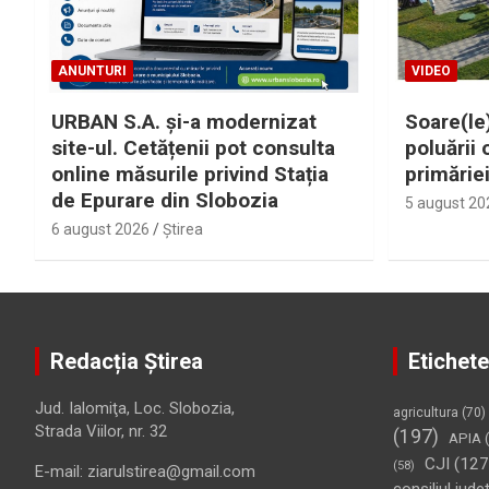
ANUNTURI
VIDEO
URBAN S.A. și-a modernizat
Soare(le)
site-ul. Cetățenii pot consulta
poluării 
online măsurile privind Stația
primărie
de Epurare din Slobozia
5 august 20
6 august 2026
Ştirea
Redacția Știrea
Etichete
Jud. Ialomiţa, Loc. Slobozia,
agricultura
(70)
Strada Viilor, nr. 32
(197)
APIA
(
CJI
(127
(58)
E-mail: ziarulstirea@gmail.com